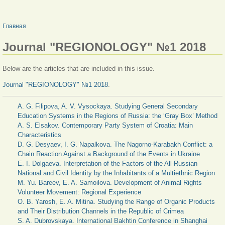
ВЫ ЗДЕСЬ
Главная
Journal "REGIONOLOGY" №1 2018
Below are the articles that are included in this issue.
Journal "REGIONOLOGY" №1 2018
.
A. G. Filipova, A. V. Vysockaya. Studying General Secondary
Education Systems in the Regions of Russia: the ‘Gray Box’ Method
A. S. Elsakov. Contemporary Party System of Croatia: Main
Characteristics
D. G. Desyaev, I. G. Napalkova. The Nagorno-Karabakh Conflict: a
Chain Reaction Against a Background of the Events in Ukraine
E. I. Dolgaeva. Interpretation of the Factors of the All-Russian
National and Civil Identity by the Inhabitants of a Multiethnic Region
M. Yu. Bareev, E. A. Samoilova. Development of Animal Rights
Volunteer Movement: Regional Experience
O. B. Yarosh, E. A. Mitina. Studying the Range of Organic Products
and Their Distribution Channels in the Republic of Crimea
S. A. Dubrovskaya. International Bakhtin Conference in Shanghai