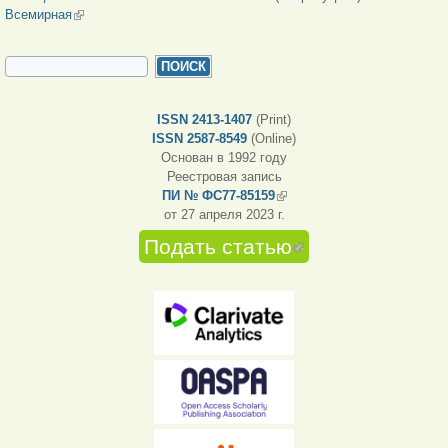
Всемирная
(внешняя ссылка)
ФОРМА ПОИСКА
Поиск
ISSN 2413-1407
(Print)
ISSN 2587-8549
(Online)
Основан в 1992 году
Реестровая запись
ПИ № ФС77-85159
(внешняя ссылка)
от 27 апреля 2023 г.
Подать статью
(внешняя
ссылка)