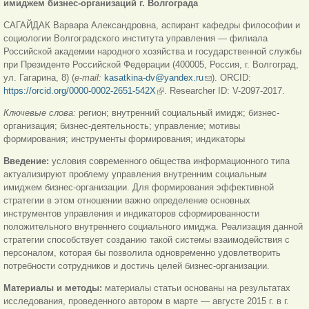
имиджем бизнес-организаций г. Волгограда
САГАЙДАК Варвара Александровна, аспирант кафедры философии и
социологии Волгоградского института управления — филиала
Российской академии народного хозяйства и государственной службы
при Президенте Российской Федерации (400005, Россия, г. Волгоград,
ул. Гагарина, 8) (
е
-mail:
kasatkina-dv@yandex.ru
(ссылка для отправки
). ORCID:
https://orcid.org/0000-0002-2651-542X
(внешняя ссылка)
. Researcher ID: V-2097-2017.
email)
Ключевые слова:
регион; внутренний социальный имидж; бизнес-
организация; бизнес-деятельность; управление; мотивы
формирования; инструменты формирования; индикаторы
Введение:
условия современного общества информационного типа
актуализируют проблему управления внутренним социальным
имиджем бизнес-организации. Для формирования эффективной
стратегии в этом отношении важно определение основных
инструментов управления и индикаторов сформированности
положительного внутреннего социального имиджа. Реализация данной
стратегии способствует созданию такой системы взаимодействия с
персоналом, которая бы позволила одновременно удовлетворить
потребности сотрудников и достичь целей бизнес-организации.
Материалы и методы:
материалы статьи основаны на результатах
исследования, проведенного автором в марте — августе 2015 г. в г.