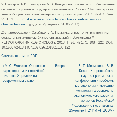
9. Гончаров А.И., Гончарова М.В. Концепция финансового обеспечения
системы социальной поддержки населения в России // Бухгалтерский
учет в бюджетных и некоммерческих организациях. 2007. № 4. С. 9—
21. URL:
http://cyberleninka.ru/article/n/kontseptsiya-finansovogo-
obespecheniya-...
(внешняя ссылка)
(дата обращения: 26.05.2017).
Для цитирования:
Сагайдак В.А. Практика управления внутренним
социальным имиджем бизнес-организаций г. Волгограда
//
РЕГИОНОЛОГИЯ REGIONOLOGY. 2018. Т. 26, № 1. С. 108—122. DOI:
10.15507/2413-1407.102.026.201801.108-122
Скачать статью в PDF
‹ А. С. Елсаков. Основные
Вверх
В. П. Миничкина, В. В.
характеристики партийной
Козин. Всероссийская
системы Хорватии на
научно-практическая
современном этапе
конференция «проблемы
методологии и методики
мониторинга социально-
экономического развития
регионов Российской
Федерации», посвященная
15-летию ГКУ РМ «НЦСЭМ»
›