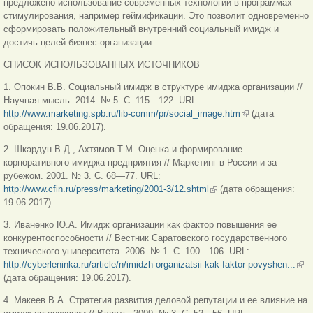
предложено использование современных технологий в программах
стимулирования, например геймификации. Это позволит одновременно
сформировать положительный внутренний социальный имидж и
достичь целей бизнес-организации.
СПИСОК ИСПОЛЬЗОВАННЫХ ИСТОЧНИКОВ
1. Опокин В.В. Социальный имидж в структуре имиджа организации //
Научная мысль. 2014. № 5. С. 115—122. URL:
http://www.marketing.spb.ru/lib-comm/pr/social_image.htm
(внешняя
(дата
обращения: 19.06.2017).
ссылка)
2. Шкардун В.Д., Ахтямов Т.М. Оценка и формирование
корпоративного имиджа предприятия // Маркетинг в России и за
рубежом. 2001. № 3. С. 68—77. URL:
http://www.cfin.ru/press/marketing/2001-3/12.shtml
(внешняя ссылка)
(дата обращения:
19.06.2017).
3. Иваненко Ю.А. Имидж организации как фактор повышения ее
конкурентоспособности // Вестник Саратовского государственного
технического университета. 2006. № 1. С. 100—106. URL:
http://cyberleninka.ru/article/n/imidzh-organizatsii-kak-faktor-povyshen...
(вн
(дата обращения: 19.06.2017).
ссы
4. Макеев В.А. Стратегия развития деловой репутации и ее влияние на