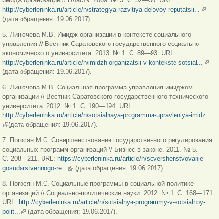
имидж организации // Власть. 2009. № 3. С. 52—56. URL:
http://cyberleninka.ru/article/n/strategiya-razvitiya-delovoy-reputatsii...
(внеш
(дата обращения: 19.06.2017).
ссылк
5. Линючева М.В. Имидж организации в контексте социального
управления // Вестник Саратовского государственного социально-
экономического университета. 2013. № 1. С. 89—93. URL:
http://cyberleninka.ru/article/n/imidzh-organizatsii-v-kontekste-sotsial...
(вне
(дата обращения: 19.06.2017).
ссыл
6. Линючева М.В. Социальная программа управления имиджем
организации // Вестник Саратовского государственного технического
университета. 2012. № 1. С. 190—194. URL:
http://cyberleninka.ru/article/n/sotsialnaya-programma-upravleniya-imidz...
(внешняя ссылка)
(дата обращения: 19.06.2017).
7. Погосян М.С. Совершенствование государственного регулирования
социальных программ организаций // Бизнес в законе. 2011. № 5.
С. 208—211. URL:
https://cyberleninka.ru/article/n/sovershenstvovanie-
gosudarstvennogo-re...
(внешняя ссылка)
(дата обращения: 19.06.2017).
8. Погосян М.С. Социальные программы в социальной политике
организаций // Социально-политические науки. 2012. № 1. С. 168—171.
URL:
http://cyberleninka.ru/article/n/sotsialnye-programmy-v-sotsialnoy-
polit...
(внешняя ссылка)
(дата обращения: 19.06.2017).