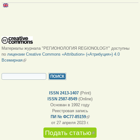
Материалы журнала "РЕГИОНОЛОГИЯ REGIONOLOGY" доступны
по
лицензии Creative Commons «Attribution» («Атрибуция») 4.0
Всемирная
(внешняя ссылка)
ФОРМА ПОИСКА
Поиск
ISSN 2413-1407
(Print)
ISSN 2587-8549
(Online)
Основан в 1992 году
Реестровая запись
ПИ № ФС77-85159
(внешняя ссылка)
от 27 апреля 2023 г.
Подать статью
(внешняя
ссылка)