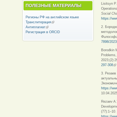
Lisitsyn P
ПОЛЕЗНЫЕ МАТЕРИАЛЫ
Operationa
Social Ch
Регионы РФ на английском языке
https://ww
Транслитерация
(внешняя ссылка)
2. Бород
Антиплагиат
(внешняя ссылка)
методоло
Регистрация в ORCID
Философ
7898/2023
Borodkin M
Problems,
2023;(2):2
297-308
(в
3. Резаев
актуальны
Экономич
https://ww
10.04.2025
Rezaev A.V
Developme
(77):1–10.
https://ww