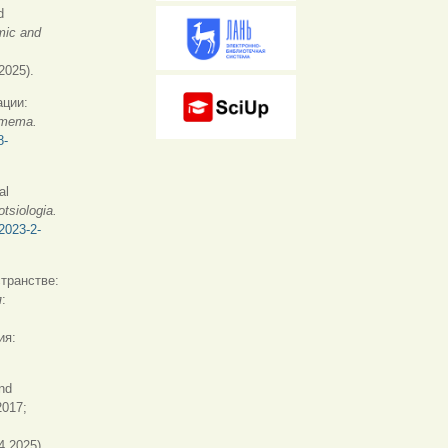
d
ic and
2025).
ации:
итета
.
8-
al
tsiologia.
2023-2-
транстве:
я
:
)
ия:
nd
2017;
)
4.2025).