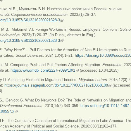
енко М.Б., Мукомель В.И. Иностранные работники в России: мнения
телей.
Социологические
исследования
.
2023;(1):26–37.
oi.org/10.31857/S013216250021528-3
(внешняя ссылка)
 M.B., Mukomel V.I. Foreign Workers in Russia: Employers’ Opinions.
Sotsio
sledovaniya
. 2023;(1):26–37. (In Russ., abstract in Eng.)
oi.org/10.31857/S013216250021528-3
(внешняя ссылка)
E. “Why Here?” – Pull Factors for the Attraction of Non-EU Immigrants to Rur
r Cities.
Social Sciences
. 2024;13(4):1–21.
https://doi.org/10.3390/socsci13
ki M. Comparing Push and Pull Factors Affecting Migration.
Economies
. 202
ble at:
https://www.mdpi.com/2227-7099/10/1
(внешняя ссылка)
(accessed 10.04.2025).
y D. A missing Element in Migration Theories.
Migration Letters
. 2015;12(3):
at:
https://journals.sagepub.com/doi/10.1177/0002716210368108
(внешняя сс
(accessed
).
 S., Genicot G. What Do Networks Do? The Role of Networks on Migration and
 Development Economics
. 2010;14(2):343–359.
https://doi.org/10.1111/j.1467-
.00557.x
(внешняя ссылка)
l E. The Cumulative Causation of International Migration in Latin America. 
rican Academy of Political and Social Science. 2010;630(1):162–177.