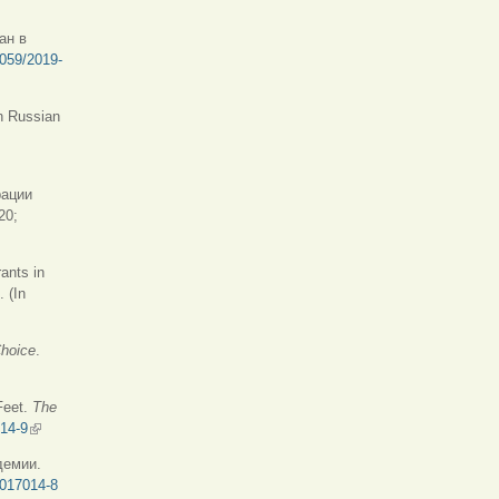
ан в
7059/2019-
in Russian
рации
20;
ants in
. (In
сылка)
Choice
.
Feet.
The
714-9
(внешняя ссылка)
демии.
0017014-8