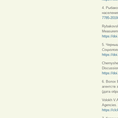
4. Рыбако
населения
7785-2019
Rybakovsky
Measurem
https://do
5. Черныш
Социолог
https://d
Chernyshe
Discussio
https://d
6. Волох 
агентств 
(дата обр
Volokh V.A
Agencies
https://cl