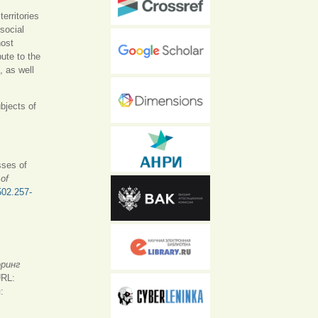
erritories
 social
host
bute to the
, as well
ubjects of
sses of
of
502.257-
ринг
URL:
: