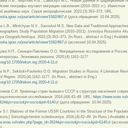
рина Л.Б., Мкртчян Н.В., Савоскул М.С. Новые данные и традиционные 
йские географы изучают миграцию населения (2010–2021 гг.).
Известия
й академии наук. Серия географическая.
2022;(3):353–373. URL:
estia.igras.ru/jour/article/view/1592/867
(внешняя ссылка)
(дата обращения: 10.04.2025).
na L.B., Mkrtchyan N.V., Savoskul M.S. New Data and Traditional Approache
eographers Study Population Migration (2010–2021).
Izvestiya Rossiiskoi Ak
iya Geograficheskaya.
2022;(3):353–373. (In Russ., abstract in Eng.) Availabl
estia.igras.ru/jour/article/view/1592/867
(внешняя ссылка)
(accessed 10.04.2025).
ова Н.П., Секицки-Павленко О.О. Миграционные исследования в России
литературы.
Экономика
региона
.
2020;(4):1162–1177.
i.org/10.17059/ekon.reg.2020-4-11
(внешняя ссылка)
 N.P., Sekitski-Pavlenko O.O. Migration Studies in Russia: A Literature Revi
f Region
. 2020;(4):1162–1177. (In Russ., abstract in Eng.)
i.org/10.17059/ekon.reg.2020-4-11
(внешняя ссылка)
аликов С.И. Уроженцы стран бывшего СССР в структуре населения совр
оциологические исследования.
2016;(4)6:42–49. URL:
https://www.isras.ru/
624&jn=socis&jn=socis&jid=6140
(внешняя ссылка)
(дата обращения: 10.04.2025).
v S.I. [Natives of the Former USSR Countries in the Structure of the Populati
ssia.]
Sotsiologicheskie issledovaniya
. 2016;(4):42–49. (In Russ.) Available a
ww.isras.ru/index.php?page_id=2624&jn=socis&jn=socis&jid=6140
(внешняя с
(accesse
).