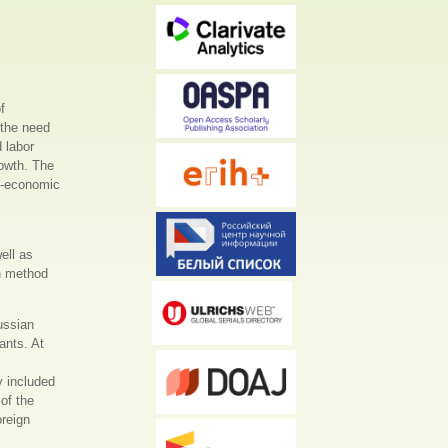
f
 the need
 labor
rowth. The
io-economic
ell as
ch method
ussian
ants. At
y included
of the
oreign