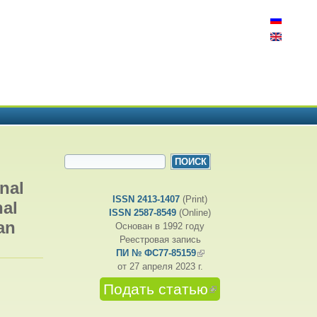
ФОРМА ПОИСКА
Поиск
onal
ISSN 2413-1407
(Print)
nal
ISSN 2587-8549
(Online)
an
Основан в 1992 году
Реестровая запись
ПИ № ФС77-85159
(внешняя ссылка)
от 27 апреля 2023 г.
Подать статью
(внешняя
ссылка)