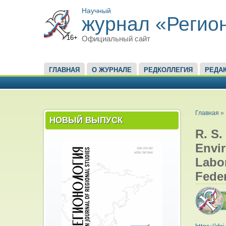
Научный
журнал «Регио
16+
Официальный сайт
ГЛАВНОЕ МЕНЮ
ГЛАВНАЯ
О ЖУРНАЛЕ
РЕДКОЛЛЕГИЯ
РЕДА
ВЫ ЗД
Главная
»
НОВЫЙ ВЫПУСК
R. S.
Envir
Labor
Fede