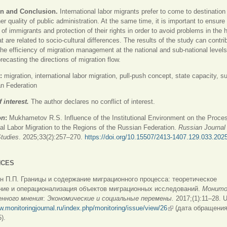
on and Conclusion.
International labor migrants prefer to come to destination t
er quality of public administration. At the same time, it is important to ensure
n of immigrants and protection of their rights in order to avoid problems in the 
at are related to socio-cultural differences. The results of the study can contri
the efficiency of migration management at the national and sub-national levels
recasting the directions of migration flow.
:
migration, international labor migration, pull-push concept, state capacity, s
n Federation
f interest.
The author declares no conflict of interest.
on
:
Mukhametov R.S. Influence of the Institutional Environment on the Proce
nal Labor Migration to the Regions of the Russian Federation.
Russian Journal 
Studies
. 2025;33(2):257–270.
https://doi.org/10.15507/2413-1407.129.033.202
няя ссылка)
NCES
н П.П. Границы и содержание миграционного процесса: теоретическое
ние и операционализация объектов миграционных исследований.
Монито
нного мнения
:
Экономические и социальные перемены.
2017;(1):11–28. 
w.monitoringjournal.ru/index.php/monitoring/issue/view/26
(внешняя ссылка)
(дата обращения
).