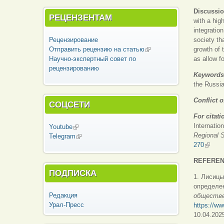
Discussi
РЕЦЕНЗЕНТАМ
with a high
integratio
Рецензирование
society th
Отправить рецензию на статью
(внешняя
growth of 
Научно-экспертный совет по
ссылка)
as allow fo
рецензированию
Keywords
the Russia
Conflict o
СОЦСЕТИ
For citati
Internatio
Youtube
(внешняя ссылка)
Regional 
Telegram
(внешняя ссылка)
270
(внеш
REFERE
ПОДПИСКА
1. Лисицы
определе
Редакция
обществе
Урал-Пресс
https://ww
10.04.2025