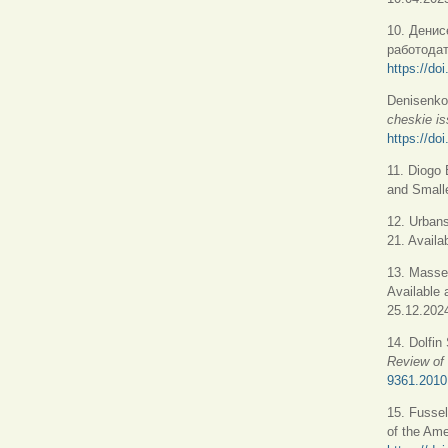
10. Денис
работода
https://d
Denisenko
cheskie is
https://d
11. Diogo 
and Smalle
12. Urbans
21. Availa
13. Masse
Available 
25.12.2024
14. Dolfin
Review of
9361.2010
15. Fussel
of the Ame