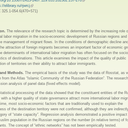
i.org/10.15507/2413-1407.129.033.202502.257-270
(внешняя ссылка)
://elibrary.ru/rjwrcj
(внешняя ссылка)
 325.1-054.6(470+571)
ion.
The relevance of the research topic is determined by the increasing role o
nal labor migration in the socio-economic development of Russian regions and
ive management of migrant flows. In the conditions of demographic decline and
the attraction of foreign migrants becomes an important factor of economic g
he determinants of international labor migration has often focused on the soc
stics of destinations. This article examines the impact of the quality of public
ion of territories on their ability to attract labor immigrants.
 and Methods.
The empirical basis of the study was the data of Rosstat, as w
n from the Atlas “Islamic Community of the Russian Federation”. The resear
sion analysis of panel data (fixed effects model).
tatistical processing of the data showed that the constituent entities of the R
 with a higher quality of state governance attract more international labor migr
ime, most socio-economic factors that are traditionally used to explain the
ness of the destination territory were not confirmed, although they are indirectl
egory of “state capacity”. Regression analysis demonstrated a positive impact 
uslim population in the Russian regions on the number (in relative terms) of f
ants. The concept of “ethnic networks” has not been empirically tested.