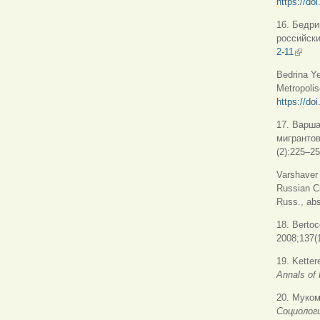
https://d
16. Бедри
российски
2-11
(внеш
Bedrina Ye
Metropoli
https://do
17. Варша
мигрантов
(2):225–2
Varshaver 
Russian Ci
Russ., abs
18. Bertoc
2008;137(
19. Ketter
Annals of
20. Муком
Социолог