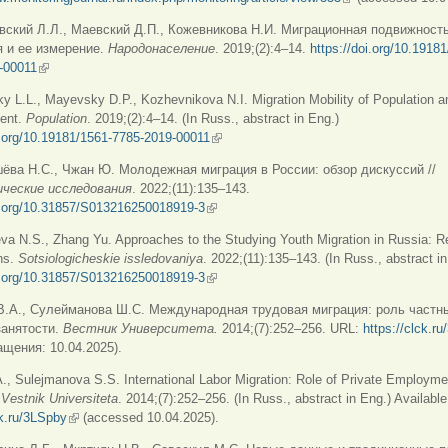
вский Л.Л., Маевский Д.П., Кожевникова Н.И. Миграционная подвижност
 и ее измерение.
Народонаселение
. 2019;(2):4–14.
https://doi.org/10.1918
-00011
(внешняя ссылка)
 L.L., Mayevsky D.P., Kozhevnikova N.I. Migration Mobility of Population a
ent.
Population
. 2019;(2):4–14. (In Russ., abstract in Eng.)
i.org/10.19181/1561-7785-2019-00011
(внешняя ссылка)
ёва Н.С., Чжан Ю.
Молодежная миграция в России: обзор дискуссий //
ические исследования
. 2022;(11):135–143.
oi.org/10.31857/S013216250018919-3
(внешняя ссылка)
va N.S., Zhang Yu. Approaches to the Studying Youth Migration in Russia: R
ns.
Sotsiologicheskie issledovaniya
. 2022;(11):135–143. (In Russ., abstract in
oi.org/10.31857/S013216250018919-3
(внешняя ссылка)
В.А., Сулейманова Ш.С. Международная трудовая миграция: роль частн
занятости.
Вестник
Университета
.
2014;(7):252–256. URL:
https://clck.r
ащения: 10.04.2025).
., Sulejmanova S.S. International Labor Migration: Role of Private Employme
.
Vestnik Universiteta
. 2014;(7):252–256. (In Russ., abstract in Eng.) Available
ck.ru/3LSpby
(внешняя ссылка)
(accessed 10.04.2025).