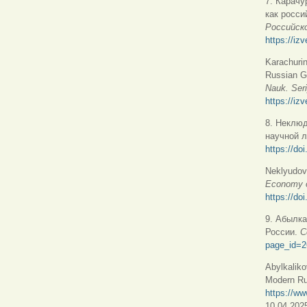
7. Карачу
как росси
Российско
https://izv
Karachuri
Russian G
Nauk. Ser
https://izv
8. Неклюд
научной 
https://do
Neklyudova
Economy o
https://do
9. Абылк
России.
С
page_id=2
Abylkaliko
Modern Ru
https://w
10.04.2025