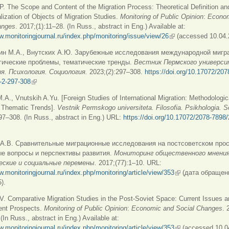
.P. The Scope and Content of the Migration Process: Theoretical Definition an
lization of Objects of Migration Studies.
Monitoring of Public Opinion
:
Econom
anges
. 2017;(1):11–28. (In Russ., abstract in Eng.) Available at:
w.monitoringjournal.ru/index.php/monitoring/issue/view/26
(внешняя ссылка)
(accessed 10.04.
кин М.А., Внутских А.Ю. Зарубежные исследования международной мигр
гические проблемы, тематические тренды.
Вестник
Пермского
универс
ия
.
Психология
.
Социология
.
2023;(2):297–308.
https://doi.org/10.17072/207
-2-297-308
(внешняя ссылка)
.A., Vnutskih A.Yu. [Foreign Studies of International Migration: Methodologic
 Thematic Trends].
Vestnik Permskogo universiteta. Filosofia. Psikhologia. So
97–308. (In Russ., abstract in Eng.) URL:
https://doi.org/10.17072/2078-7898/
нешняя ссылка)
 А.В. Сравнительные миграционные исследования на постсоветском прос
е вопросы и перспективы развития.
Мониторинг общественного мнени
еские и социальные перемены.
2017;(77):1–10. URL:
w.monitoringjournal.ru/index.php/monitoring/article/view/353
(внешняя ссылка
(дата обращен
).
. Comparative Migration Studies in the Post-Soviet Space: Current Issues a
nt Prospects.
Monitoring of Public Opinion
:
Economic and Social Changes
. 
 (In Russ., abstract in Eng.) Available at:
w.monitoringjournal.ru/index.php/monitoring/article/view/353
(внешняя ссылка
(accessed 10.0