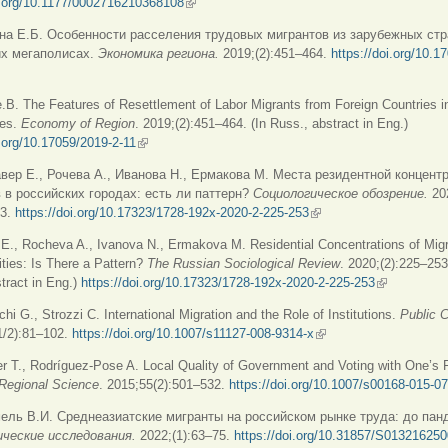
oi.org/10.1177/0002716210368108
(внешняя ссылка)
на Е.Б. Особенности расселения трудовых мигрантов из зарубежных стр
х мегаполисах.
Экономика
региона
.
2019;(2):451–464.
https://doi.org/10.1
няя ссылка)
.B. The Features of Resettlement of Labor Migrants from Foreign Countries 
ses.
Economy of Region
. 2019;(2):451–464. (In Russ., abstract in Eng.)
i.org/10.17059/2019-2-11
(внешняя ссылка)
вер Е., Рочева А., Иванова Н., Ермакова М. Места резидентной концент
 в российских городах: есть ли паттерн?
Социологическое
обозрение
.
20
53.
https://doi.org/10.17323/1728-192x-2020-2-225-253
(внешняя ссылка)
E., Rocheva A., Ivanova N., Ermakova M. Residential Concentrations of Migr
ties: Is There a Pattern?
The Russian Sociological Review
. 2020;(2):225–253
tract in Eng.)
https://doi.org/10.17323/1728-192x-2020-2-225-253
(внешняя с
chi G., Strozzi C. International Migration and the Role of Institutions.
Public 
1/2):81–102.
https://doi.org/10.1007/s11127-008-9314-x
(внешняя ссылка)
er T., Rodríguez-Pose A. Local Quality of Government and Voting with One’s 
 Regional Science
. 2015;55(2):501–532.
https://doi.org/10.1007/s00168-015-0
ель В.И. Среднеазиатские мигранты на российском рынке труда: до пан
ические
исследования
.
2022;(1):63–75.
https://doi.org/10.31857/S01321625