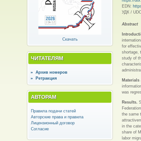
https://do
EDN:
https
УДК / UDC
Abstract
Introduct
Скачать
internatio
for effect
shortage, 
ЧИТАТЕЛЯМ
study of t
characteri
administrat
Архив номеров
Ретракция
Materials
informatio
was regres
АВТОРАМ
Results.
S
Federation
Правила подачи статей
the same t
Авторские права и правила
attractive
Лицензионный договор
in the cat
Согласие
share of M
labor migr