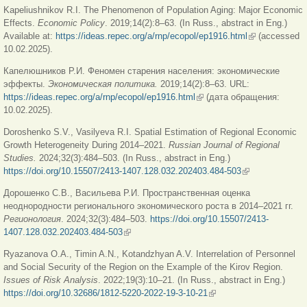
Kapeliushnikov R.I. The Phenomenon of Population Aging: Major Economic
Effects.
Economic Poliсy
. 2019;14(2):8–63. (In Russ., abstract in Eng.)
Available at:
https://ideas.repec.org/a/rnp/ecopol/ep1916.html
(внешняя
(accessed
10.02.2025).
ссылка)
Капелюшников Р.И. Феномен старения населения: экономические
эффекты.
Экономическая политика.
2019;14(2):8–63. URL:
https://ideas.repec.org/a/rnp/ecopol/ep1916.html
(внешняя ссылка)
(дата обращения:
10.02.2025).
Doroshenko S.V., Vasilyeva R.I. Spatial Estimation of Regional Economic
Growth Heterogeneity During 2014‒2021.
Russian Journal of Regional
Studies.
2024;32(3):484–503. (In Russ., abstract in Eng.)
https://doi.org/10.15507/2413-1407.128.032.202403.484-503
(внешняя
ссылка)
Дорошенко С.В., Васильева Р.И. Пространственная оценка
неоднородности регионального экономического роста в 2014‒2021 гг.
Регионология
. 2024;32(3):484–503.
https://doi.org/10.15507/2413-
1407.128.032.202403.484-503
(внешняя ссылка)
Ryazanova O.A., Timin A.N., Kotandzhyan A.V. Interrelation of Personnel
and Social Security of the Region on the Example of the Kirov Region.
Issues of Risk Analysis
. 2022;19(3):10–21. (In Russ., abstract in Eng.)
https://doi.org/10.32686/1812-5220-2022-19-3-10-21
(внешняя ссылка)