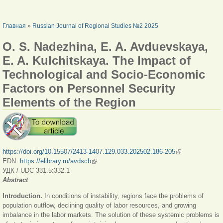
ВЫ ЗДЕСЬ
Главная
»
Russian Journal of Regional Studies №2 2025
O. S. Nadezhina, E. A. Avduevskaya,
E. A. Kulchitskaya. The Impact of
Technological and Socio-Economic
Factors on Personnel Security
Elements of the Region
https://doi.org/10.15507/2413-1407.129.033.202502.186-205
(внешняя
EDN:
https://elibrary.ru/avdscb
(внешняя ссылка)
ссылка)
УДК / UDC 331.5:332.1
Abstract
Introduction.
In conditions of instability, regions face the problems of
population outflow, declining quality of labor resources, and growing
imbalance in the labor markets. The solution of these systemic problems is