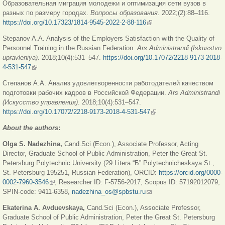
Образовательная миграция молодежи и оптимизация сети вузов в
разных по размеру городах.
Вопросы образования.
2022;(2):88–116.
https://doi.org/10.17323/1814-9545-2022-2-88-116
(внешняя ссылка)
Stepanov A.A. Analysis of the Employers Satisfaction with the Quality of
Personnel Training in the Russian Federation.
Ars
Administrandi
(
Iskusstvo
upravleniya
).
2018;10(4):531–547.
https://doi.org/10.17072/2218-9173-2018-
4-531-547
(внешняя ссылка)
Степанов А.А. Анализ удовлетворенности работодателей качеством
подготовки рабочих кадров в Российской Федерации.
Ars Administrandi
(
Искусство
управления
)
. 2018;10(4):531–547.
https://doi.org/10.17072/2218-9173-2018-4-531-547
(внешняя ссылка)
About the authors
:
Olga S. Nadezhina,
Cand.Sci (Econ.), Associate Professor, Acting
Director, Graduate School of Public Administration, Peter the Great St.
Petersburg Polytechnic University (29 Litera “Б” Polytechnicheskaya St.,
St. Petersburg 195251, Russian Federation), ORCID:
https://orcid.org/0000-
0002-7960-3546
(внешняя ссылка)
, Researcher ID: F-5756-2017, Scopus ID: 57192012079,
SPIN-code: 9411-6358,
nadezhina_os@spbstu.ru
(ссылка для отправки
email)
Ekaterina A. Avduevskaya,
Cand.Sci (Econ.), Associate Professor,
Graduate School of Public Administration, Peter the Great St. Petersburg