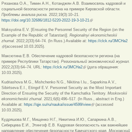
Рязанова О.А., Тимин А.Н., Котанджян А.В. Взаимосвязь кадровой и
социальной безопасности региона на примере Кировской области.
Проблемы
анализа
риска
.
2022;19(3):10–21.
https://doi.org/10.32686/1812-5220-2022-19-3-10-21
(внешняя ссылка)
Maksyutina E.V. [Ensuring the Personnel Security of the Region (on the
Example of the Republic of Tatarstan)].
Regionalnyi ekonomicheskii
zhurnal
. 2022;2(33):64–74. (In Russ.) Available at:
https://clck.ru/3MCHa2
(внешняя ссылка)
(accessed 10.03.2025).
Максютина Е.В. Обеспечение кадровой безопасности региона (на
примере Республики Татарстан).
Региональный экономический журнал.
2022;2(33):64–74. URL:
https://clck.ru/3MCHa2
(внешняя ссылка)
(дата обращения:
10.03.2025).
Kudriashova M.G., Mishchenko N.G., Nikitina I.Iu., Saparkina A.V.,
Sibirtseva E.I., Etingof E.V. Personnel Security as the Most Important
Direction of Ensuring the Security of the Kamchatka Territory.
Moskovskii
ekonomicheskii zhurnal
. 2021;6(6):496–517. (In Russ., abstract in Eng.)
Available at:
https://qje.su/ru/nauka/issue/4599/view
(внешняя ссылка)
(accessed
10.03.2025).
Кудряшова М.Г., Мищенко Н.Г., Никитина И.Ю., Сапаркина А.В.,
Сибирцева Е.И., Этингоф Е.В. Кадровая безопасность как важнейшее
направление обеспечения безопасности Камчатского края.
Московский