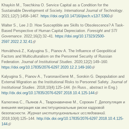
Khaykin M., Toechkina O. Service Capital as a Condition for the
Sustainable Development of Society.
International Journal of Technology
.
2021;12(7):1458–1467.
https://doi.org/10.14716/ijtech.v12i7.5360
(внешняя
ссылка)
Walter S., Lee J.D. How Susceptible are Skills to Obsolescence? A Task-
Based Perspective of Human Capital Depreciation.
Foresight and STI
Governance
. 2022;16(2):32–41.
https://doi.org/10.17323/2500-
2597.2022.2.32.41
(внешняя ссылка)
Horváthová Z., Kalyugina S., Pianov A. The Influence of Geopolitical
Factors and Multiculturalism on the Personnel Security of Russian
Federation.
Journal of Institutional Studies
. 2020;12(2):149–160.
https://doi.org/10.17835/2076-6297.2020.12.2.149-160
(внешняя ссылка)
Kalyugina S., Pianov A., Tvaronavičienė M., Sorokin G. Depopulation and
External Migration as the Institutional Risks to Personnel Safety.
Journal of
Institutional Studies
. 2018;10(4):125–144. (In Russ., abstract in Eng.)
http://dx.doi.org/10.17835/2076-6297.2018.10.4.125-144
(внешняя ссылка)
Калюгина С., Пьянов А., Тваронавичене М., Сорокин Г. Депопуляция и
внешняя миграция как институциональные риски кадровой
безопасности.
Журнал
институциональных
исследований
.
2018;10(4):125–144.
http://dx.doi.org/10.17835/2076-6297.2018.10.4.125-
144
(внешняя ссылка)