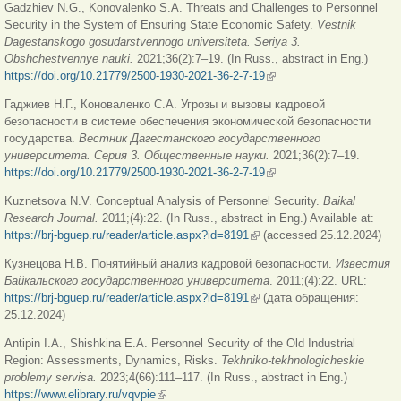
Gadzhiev N.G., Konovalenko S.A. Threats and Challenges to Personnel
Security in the System of Ensuring State Economic Safety.
Vestnik
Dagestanskogo gosudarstvennogo universiteta. Seriya 3.
Obshchestvennye nauki.
2021;36(2):7–19. (In Russ., abstract in Eng.)
https://doi.org/10.21779/2500-1930-2021-36-2-7-19
(внешняя ссылка)
Гаджиев Н.Г., Коноваленко С.А. Угрозы и вызовы кадровой
безопасности в системе обеспечения экономической безопасности
государства.
Вестник Дагестанского государственного
университета. Серия 3. Общественные науки.
2021;36(2):7–19.
https://doi.org/10.21779/2500-1930-2021-36-2-7-19
(внешняя ссылка)
Kuznetsova N.V. Conceptual Analysis of Personnel Security.
Baikal
Research Journal.
2011;(4):22. (In Russ., abstract in Eng.) Available at:
https://brj-bguep.ru/reader/article.aspx?id=8191
(внешняя ссылка)
(accessed 25.12.2024)
Кузнецова Н.В. Понятийный анализ кадровой безопасности.
Известия
Байкальского государственного университета
.
2011;(4):22. URL:
https://brj-bguep.ru/reader/article.aspx?id=8191
(внешняя ссылка)
(дата обращения:
25.12.2024)
Antipin I.A., Shishkina E.A. Personnel Security of the Old Industrial
Region: Assessments, Dynamics, Risks.
Tekhniko-tekhnologicheskie
problemy servisa.
2023;4(66):111–117. (In Russ., abstract in Eng.)
https://www.elibrary.ru/vqvpie
(внешняя ссылка)