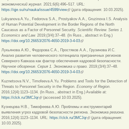
экономический журнал.
2021;6(6):496–517. URL:
https://qje.su/ru/nauka/issue/4599/view
(внешняя ссылка)
(дата обращения: 10.03.2025).
Lukyanova A.Yu., Fedorova S.A., Prostyakov A.A., Gruzinova I.S. Analysis
of Human Potential Development in the Border Regions of the North
Caucasus as a Factor of Personnel Security.
Scientific Review. Series 1.
Economics and Law.
2019;(3/4):37–48. (In Russ., abstract in Eng.)
https://doi.org/10.26653/2076-4650-2019-3-4-03
(внешняя ссылка)
Лукьянова А.Ю., Федорова С.А., Простяков А.А., Грузинова И.С.
Анализ развития человеческого потенциала приграничных регионов
Северного Кавказа как фактор обеспечения кадровой безопасности.
Научное
обозрение
.
Серия
1.
Экономика
и
право
.
2019;(3/4):37–48.
https://doi.org/10.26653/2076-4650-2019-3-4-03
(внешняя ссылка)
Kuznetsova N.V., Timofeeva A.Yu. Problems and Tools for the Detection of
Threats to Personnel Security in the Region.
Economy of Region
.
2016;12(4):1123–1134. (In Russ., abstract in Eng.) Available at:
https://clck.ru/3MCJqr
(внешняя ссылка)
(accessed 10.03.2025).
Кузнецова Н.В., Тимофеева А.Ю. Проблемы и инструментарий
выявления угроз кадровой безопасности региона.
Экономика
региона
.
2016;12(4):1123–1134. URL:
https://clck.ru/3MCJqr
(внешняя ссылка)
(дата обращения:
10.03.2025).