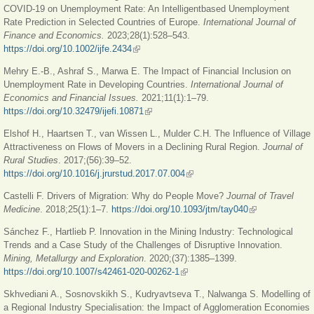
COVID-19 on Unemployment Rate: An Intelligentbased Unemployment
Rate Prediction in Selected Countries of Europe.
Inter
national Journal of
Finance and Economics.
2023;28(1):528–543.
https://doi.org/10.1002/ijfe.2434
(внешняя ссылка)
Mehry E.-B., Ashraf S., Marwa E. The Impact of Financial Inclusion on
Unemployment Rate in Developing Countries.
International Journal of
Economics and Financial Issues.
2021;11(1):1–79.
https://doi.org/10.32479/ijefi.10871
(внешняя ссылка)
Elshof H., Haartsen T., van Wissen L., Mulder C.H. The Influence of Village
Attractiveness on Flows of Movers in a Declining Rural Region.
Journal of
Rural Studies
. 2017;(56):39–52.
https://doi.org/10.1016/j.jrurstud.2017.07.004
(внешняя ссылка)
Castelli F. Drivers of Migration: Why do People Move?
Journal of Travel
Medicine
. 2018;25(1):1–7.
https://doi.org/10.1093/jtm/tay040
(внешняя
ссылка)
Sánchez F., Hartlieb P. Innovation in the Mining Industry: Technological
Trends and a Case Study of the Challenges of Disruptive Innovation.
Mining, Metallurgy and Exploration
. 2020;(37):1385–1399.
https://doi.org/10.1007/s42461-020-00262-1
(внешняя ссылка)
Skhvediani A., Sosnovskikh S., Kudryavtseva T., Nalwanga S. Modelling of
a Regional Industry Specialisation: the Impact of Agglomeration Economies