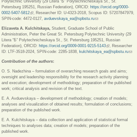
Polytechnic University (29 Litera “Б” Polytechnicheskaya St., St.
Petersburg 195251, Russian Federation), ORCID:
https://orcid.org/0000-
0002-5407-5812
(внешняя ссылка)
, Researcher ID: U-4323-2018, Scopus ID: 57207847979,
SPIN-code: 4472-0127,
avduevskaya_ea@spbstu.ru
(ссылка для отправки
email)
Elizaveta
A. Kulchitskaya,
Student, Graduate School of Public
Administration, Peter the Great St. Petersburg Polytechnic University (29
Litera “Б” Polytechnicheskaya St., St. Petersburg 195251, Russian
Federation), ORCID:
https://orcid.org/0009-0001-9215-5143
(внешняя
, Researcher
ID: LTF-3518-2024, SPIN-code: 2285-1838,
kulchitskaya_ea@spbstu.ru
ссылка)
(ссы
для
Contribution of the authors
:
отпр
emai
O. S. Nadezhina – formulation of overarching research goals and aims;
oversight and leadership responsibility for the research activity planning
and execution; development of methodology; preparation of the published
work; critical analysis and revision of the text.
E. A. Avduevskaya – development of methodology; creation of models;
analyses and visualization of obtained results; formulation of conclusions;
preparation of the published work.
E. A. Kulchitskaya – data collection and application of statistical formal
techniques to analyses data; creation of models; preparation of the
published work.