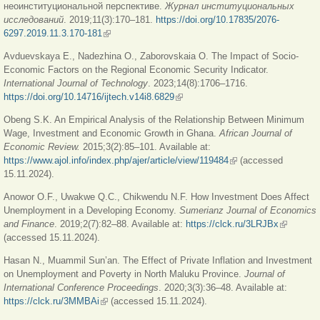
неоинституциональной перспективе.
Журнал
институцио
нальных
исследований
. 2019;11(3):170–181.
https://doi.org/10.17835/2076-
6297.2019.11.3.170-181
(внешняя ссылка)
Avduevskaya E., Nadezhina O., Zaborovskaia O. The Impact of Socio-
Economic Factors on the Regional Economic Security Indicator.
International Journal of Technology
. 2023;14(8):1706–1716.
https://doi.org/10.14716/ijtech.v14i8.6829
(внешняя ссылка)
Obeng S.K. An Empirical Analysis of the Relationship Between Minimum
Wage, Investment and Economic Growth in Ghana.
African Journal of
Economic Review.
2015;3(2):85–101. Available at:
https://www.ajol.info/index.php/ajer/article/view/119484
(внешняя ссылка)
(accessed
15.11.2024).
Anowor O.F., Uwakwe Q.C., Chikwendu N.F. How Investment Does Affect
Unemployment in a Developing Economy.
Sumerianz Journal of Economics
and Finance
. 2019;2(7):82–88. Available at:
https://clck.ru/3LRJBx
(внешняя
(accessed 15.11.2024).
ссылка)
Hasan N., Muammil Sun’an. The Effect of Private Inflation and Investment
on Unemployment and Poverty in North Maluku Province.
Journal of
International Conference Proceedings
. 2020;3(3):36–48. Available at:
https://clck.ru/3MMBAi
(внешняя ссылка)
(accessed 15.11.2024).