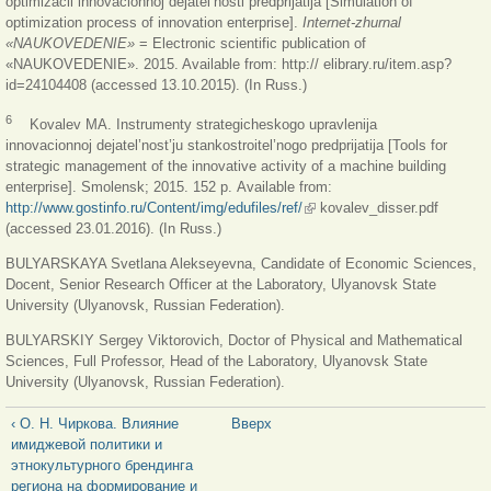
optimizacii innovacionnoj dejatel’nosti predprijatija [Simulation of
optimization process of innovation enterprise].
Internet-zhurnal
«NAUKOVEDENIE»
= Electronic scientific publication of
«NAUKOVEDENIE». 2015. Available from: http:// elibrary.ru/item.asp?
id=24104408 (accessed 13.10.2015). (In Russ.)
6
Kovalev MA. Instrumenty strategicheskogo upravlenija
innovacionnoj dejatel’nost’ju stankostroitel’nogo predprijatija [Tools for
strategic management of the innovative activity of a machine building
enterprise]. Smolensk; 2015. 152 р. Available from:
http://www.gostinfo.ru/Content/img/edufiles/ref/
(внешняя ссылка)
kovalev_disser.pdf
(accessed 23.01.2016). (In Russ.)
BULYARSKAYA Svetlana Alekseyevna, Candidate of Economic Sciences,
Docent, Senior Research Officer at the Laboratory, Ulyanovsk State
University (Ulyanovsk, Russian Federation).
BULYARSKIY Sergey Viktorovich, Doctor of Physical and Mathematical
Sciences, Full Professor, Head of the Laboratory, Ulyanovsk State
University (Ulyanovsk, Russian Federation).
‹ О. Н. Чиркова. Влияние
Вверх
имиджевой политики и
этнокультурного брендинга
региона на формирование и