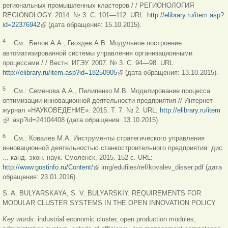
региональных промышленных кластеров / / РЕГИОНОЛОГИЯ
REGIONOLOGY. 2014. № 3. С. 101—112. URL:
http://elibrary.ru/item.asp?
id=22376942
(внешняя ссылка)
(дата обращения: 15.10.2015).
4
См.: Белов А.А., Гвоздев А.В. Модульное построение
автоматизированной системы управления организационными
процессами / / Вестн. ИГЭУ. 2007. № 3. С. 94—98. URL:
http://elibrary.ru/item.asp?id=18250905
(внешняя ссылка)
(дата обращения: 13.10.2015).
5
См.: Семенова А.А., Пилипенко М.В. Моделирование процесса
оптимизации инновационной деятельности предприятия // Интернет-
журнал «НАУКОВЕДЕНИЕ». 2015. Т. 7. № 2. URL:
http://elibrary.ru/item
(внешняя ссылка)
. asp?id=24104408 (дата обращения: 13.10.2015).
6
См.: Ковалев М.А. Инструменты стратегического управления
инновационной деятельностью станкостроительного предприятия: дис.
... канд. экон. наук. Смоленск, 2015. 152 с. URL:
http://www.gostinfo.ru/Content/
(внешняя ссылка)
img/edufiles/ref/kovalev_disser.pdf (дата
обращения: 23.01.2016).
S. A. BULYARSKAYA, S. V. BULYARSKIY. REQUIREMENTS FOR
MODULAR CLUSTER SYSTEMS IN THE OPEN INNOVATION POLICY
Key words:
industrial economic cluster, open production modules,