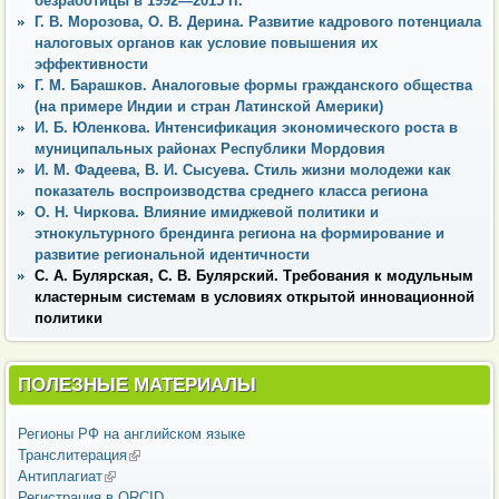
безработицы в 1992—2015 гг.
Г. В. Морозова, О. В. Дерина. Развитие кадрового потенциала
налоговых органов как условие повышения их
эффективности
Г. М. Барашков. Аналоговые формы гражданского общества
(на примере Индии и стран Латинской Америки)
И. Б. Юленкова. Интенсификация экономического роста в
муниципальных районах Республики Мордовия
И. М. Фадеева, В. И. Сысуева. Стиль жизни молодежи как
показатель воспроизводства среднего класса региона
О. Н. Чиркова. Влияние имиджевой политики и
этнокультурного брендинга региона на формирование и
развитие региональной идентичности
С. А. Булярская, С. В. Булярский. Требования к модульным
кластерным системам в условиях открытой инновационной
политики
ПОЛЕЗНЫЕ МАТЕРИАЛЫ
Регионы РФ на английском языке
Транслитерация
(внешняя ссылка)
Антиплагиат
(внешняя ссылка)
Регистрация в ORCID