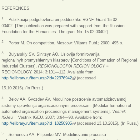
REFERENCES
1
Publikacija podgotovlena pri podderzhke RGNF. Grant 15-02-
00402. [The publication was prepared with support from the Russian
Foundation for the Humanities. The grant No. 15-02-00402].
2
Porter M. On competition. Moscow: Viljams Publ.; 2000. 495 р.
3
Bulyarskiy SV, Sinitsyn AO. Uslovija formirovanija
regional’nyh promyshlennyh klasterov [Conditions of Formation of Regional
Industrial Clusters].
REGIONOLOGIYA REGION OLOGY
=
REGIONOLOGY. 2014; 3:101—112. Available from:
http://elibrary.ru/item.asp?id=22376942
(внешняя ссылка)
(accessed
15.10.2015). (In Russ.)
4
Belov AA, Gvozdev AV. Modul’noe postroenie avtomatizirovannoj
sistemy upravlenija organizacionnymi processami [Modular formation of
automated organization proceedings management systems].
Vestnik
IGJeU
= Vestnik IGEU. 2007; 3:94—98. Available from:
http://elibrary.ru/item.asp?id=18250905
(внешняя ссылка)
(accessed 13.10.2015). (In Russ.)
5
Semenova AA, Pilipenko MV. Modelirovanie processa