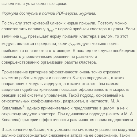
выполнить в установленные сроки.
Формула доступна в полной PDF-версии журнала.
По смыслу этот критерий близок к норме прибыли. Поэтому можно
сопоставлять величину
ц
с нормой прибыли кластера в целом. Если
ее/
величина
ц
превышает норму прибыли кластера в целом, то этот
ее/
модуль является передовым, если
rj
модуля меньше нормы
eef
прибыли, то он является отстающим. В последнем случае необходимо
принимать управленческие решения по развитию и
совершенствованию организации работы кластера.
Произведение критериев эффективности очень точно отражает
качество работы модуля и позволяет быстро определить, в каких
направлениях модуль лидирует, а в каких отстает. Тем самым
введение подобных критериев повышает эффективность и скорость
реакции всей системы управления. Такой подход, основанный на
относительных коэффициентах, разработан, в частности, М. А.
6
Ковалевым
, однако применительно к предприятию в целом, а не к
открытому модулю кластера. При одинаковом подходе (нашем и М. А.
Ковалева) критерии эффективности различаются своим содержанием.
В заключение добавим, что усложнение системы управления модулем
должно сопровождаться снижением затрат на ее содержание. Такой