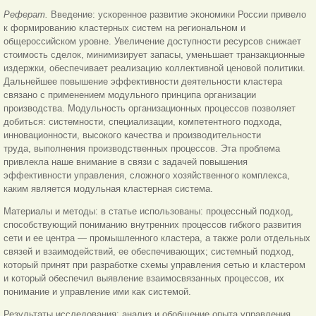
Реферат.
Введение: ускоренное развитие экономики России привело
к формированию кластерных систем на региональном и
общероссийском уровне. Увеличение доступности ресурсов снижает
стоимость сделок, минимизирует запасы, уменьшает транзакционные
издержки, обеспечивает реализацию коллективной ценовой политики.
Дальнейшее повышение эффективности деятельности кластера
связано с применением модульного принципа организации
производства. Модульность организационных процессов позволяет
добиться: системности, специализации, компетентного подхода,
инновационности, высокого качества и производительности
труда, выполнения производственных процессов. Эта проблема
привлекла наше внимание в связи с задачей повышения
эффективности управления, сложного хозяйственного комплекса,
каким является модульная кластерная система.
Материалы и методы: в статье использованы: процессный подход,
способствующий пониманию внутренних процессов гибкого развития
сети и ее центра — промышленного кластера, а также роли отдельных
связей и взаимодействий, ее обеспечивающих; системный подход,
который принят при разработке схемы управления сетью и кластером
и который обеспечил выявление взаимосвязанных процессов, их
понимание и управление ими как системой.
Результаты исследования: анализ и обобщение опыта управления