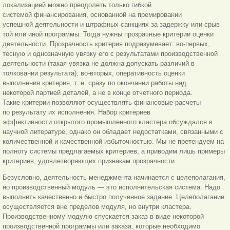
локализацией можно преодолеть только гибкой
системой финансирования, основанной на премировании
успешной деятельности и штрафных санкциях за задержку или срыв
той или иной программы. Тогда нужны прозрачные критерии оценки
деятельности. Прозрачность критерия подразумевает: во-первых,
тесную и однозначную увязку его с результатами производственной
деятельности (такая увязка не должна допускать различий в
толковании результата); во-вторых, оперативность оценки
выполнения критерия, т. е. сразу по окончании работы над
некоторой партией деталей, а не в конце отчетного периода.
Такие критерии позволяют осуществлять финансовые расчеты
по результату их исполнения. Набор критериев
эффективности открытого промышленного кластера обсуждался в
научной литературе, однако он обладает недостатками, связанными с
количественной и качественной избыточностью. Мы не претендуем на
полноту системы предлагаемых критериев, а приводим лишь примеры
критериев, удовлетворяющих признакам прозрачности.
Безусловно, деятельность менеджмента начинается с целеполагания,
но производственный модуль — это исполнительская система. Надо
выполнить качественно и быстро полученное задание. Целеполагание
осуществляется вне пределов модуля, но внутри кластера.
Производственному модулю спускается заказ в виде некоторой
производственной программы или заказа, которые необходимо