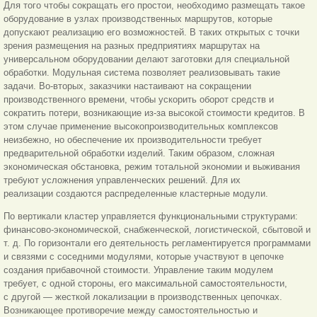
Для того чтобы сокращать его простои, необходимо размещать такое
оборудование в узлах производственных маршрутов, которые
допускают реализацию его возможностей. В таких открытых с точки
зрения размещения на разных предприятиях маршрутах на
универсальном оборудовании делают заготовки для специальной
обработки. Модульная система позволяет реализовывать такие
задачи. Во-вторых, заказчики настаивают на сокращении
производственного времени, чтобы ускорить оборот средств и
сократить потери, возникающие из-за высокой стоимости кредитов. В
этом случае применение высокопроизводительных комплексов
неизбежно, но обеспечение их производительности требует
предварительной обработки изделий. Таким образом, сложная
экономическая обстановка, режим тотальной экономии и выживания
требуют усложнения управленческих решений. Для их
реализации создаются распределенные кластерные модули.
По вертикали кластер управляется функциональными структурами:
финансово-экономической, снабженческой, логистической, сбытовой и
т. д. По горизонтали его деятельность регламентируется программами
и связями с соседними модулями, которые участвуют в цепочке
создания прибавочной стоимости. Управление таким модулем
требует, с одной стороны, его максимальной самостоятельности,
с другой — жесткой локализации в производственных цепочках.
Возникающее противоречие между самостоятельностью и