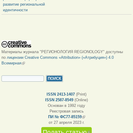
развитие региональной
идентичности
Материалы журнала "РЕГИОНОЛОГИЯ REGIONOLOGY" доступны
по
лицензии Creative Commons «Attribution» («Атрибуция») 4.0
Всемирная
(внешняя ссылка)
ФОРМА ПОИСКА
Поиск
ISSN 2413-1407
(Print)
ISSN 2587-8549
(Online)
Основан в 1992 году
Реестровая запись
ПИ № ФС77-85159
(внешняя ссылка)
от 27 апреля 2023 г.
Подать статью
(внешняя