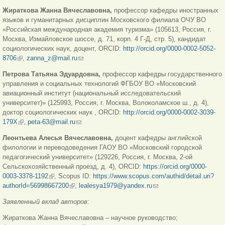
Жираткова Жанна Вячеславовна,
профессор кафедры иностранных
языков и гуманитарных дисциплин Московского филиала ОЧУ ВО
«Российская международная академия туризма» (105613, Россия, г.
Москва, Измайловское шоссе, д. 71, корп. 4 Г-Д, стр. 5), кандидат
социологических наук, доцент, ORCID:
http://orcid.org/0000-0002-5052-
8706
(внешняя ссылка)
,
zanna_z@mail.ru
(ссылка для отправки email)
Петрова Татьяна Эдуардовна,
профессор кафедры государственного
управления и социальных технологий ФГБОУ ВО «Московский
авиационный институт (национальный исследовательский
университет)» (125993, Россия, г. Москва, Волоколамское ш., д. 4),
доктор социологических наук , ORCID:
http://orcid.org/0000-0002-3039-
179X
(внешняя ссылка)
,
peta-63@mail.ru
(ссылка для отправки email)
Леонтьева Алесья Вячеславовна,
доцент кафедры английской
филологии и переводоведения ГАОУ ВО «Московский городской
педагогический университет» (129226, Россия, г. Москва, 2-ой
Сельскохозяйственный проезд, д. 4), ORCID:
https://orcid.org/0000-
0003-3378-1192
(внешняя ссылка)
, Scopus ID:
https://www.scopus.com/authid/detail.uri?
authorId=56998667200
(внешняя ссылка)
,
lealesya1979@yandex.ru
(ссылка для отправки
email)
Заявленный вклад авторов
:
Жираткова Жанна Вячеславовна – научное руководство;