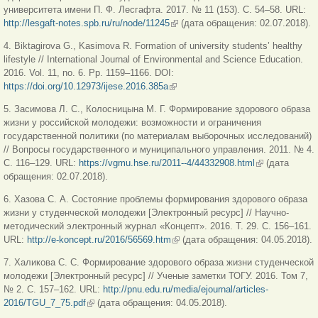
университета имени П. Ф. Лесгафта. 2017. № 11 (153). С. 54–58. URL:
http://lesgaft-notes.spb.ru/ru/node/11245
(внешняя ссылка)
(дата обращения: 02.07.2018).
4. Biktagirova G., Kasimova R. Formation of university students’ healthy
lifestyle // International Journal of Environmental and Science Education.
2016. Vol. 11, no. 6. Pp. 1159–1166. DOI:
https://doi.org/10.12973/ijese.2016.385a
(внешняя ссылка)
5. Засимова Л. С., Колосницына М. Г. Формирование здорового образа
жизни у российской молодежи: возможности и ограничения
государственной политики (по материалам выборочных исследований)
// Вопросы государственного и муниципального управления. 2011. № 4.
С. 116–129. URL:
https://vgmu.hse.ru/2011--4/44332908.html
(внешняя
(дата
обращения: 02.07.2018).
ссылка)
6. Хазова С. А. Состояние проблемы формирования здорового образа
жизни у студенческой молодежи [Электронный ресурс] // Научно-
методический электронный журнал «Концепт». 2016. Т. 29. С. 156–161.
URL:
http://e-koncept.ru/2016/56569.htm
(внешняя ссылка)
(дата обращения: 04.05.2018).
7. Халикова С. С. Формирование здорового образа жизни студенческой
молодежи [Электронный ресурс] // Ученые заметки ТОГУ. 2016. Том 7,
№ 2. С. 157–162. URL:
http://pnu.edu.ru/media/ejournal/articles-
2016/TGU_7_75.pdf
(внешняя ссылка)
(дата обращения: 04.05.2018).