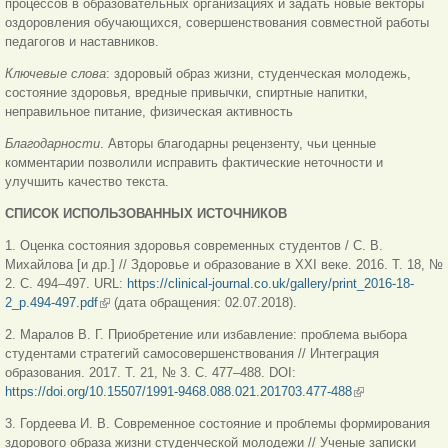
процессов в образовательных организациях и задать новые векторы
оздоровления обучающихся, совершенствования совместной работы
педагогов и наставников.
Ключевые слова
: здоровый образ жизни, студенческая молодежь,
состояние здоровья, вредные привычки, спиртные напитки,
неправильное питание, физическая активность
Благодарности
. Авторы благодарны рецензенту, чьи ценные
комментарии позволили исправить фактические неточности и
улучшить качество текста.
СПИСОК ИСПОЛЬЗОВАННЫХ ИСТОЧНИКОВ
1. Оценка состояния здоровья современных студентов / С. В.
Михайлова [и др.] // Здоровье и образование в XXI веке. 2016. Т. 18, №
2. С. 494–497. URL:
https://clinical-journal.co.uk/gallery/print_2016-18-
2_p.494-497.pdf
(внешняя ссылка)
(дата обращения: 02.07.2018).
2. Маралов В. Г. Приобретение или избавление: проблема выбора
студентами стратегий самосовершенствования // Интеграция
образования. 2017. Т. 21, № 3. С. 477–488. DOI:
https://doi.org/10.15507/1991-9468.088.021.201703.477-488
(внешняя
ссылка)
3. Гордеева И. В. Современное состояние и проблемы формирования
здорового образа жизни студенческой молодежи // Ученые записки