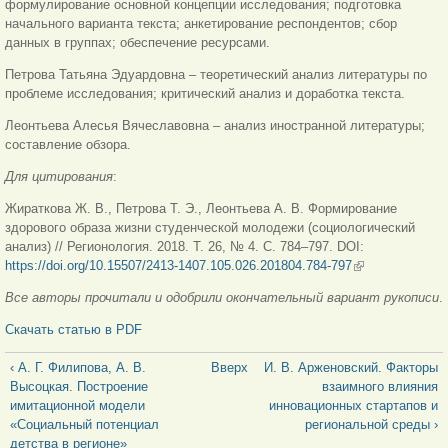
формулирование основной концепции исследования; подготовка
начального варианта текста; анкетирование респондентов; сбор
данных в группах; обеспечение ресурсами.
Петрова Татьяна Эдуардовна – теоретический анализ литературы по
проблеме исследования; критический анализ и доработка текста.
Леонтьева Алесья Вячеславовна – анализ иностранной литературы;
составление обзора.
Для цитирования
:
Жираткова Ж. В., Петрова Т. Э., Леонтьева А. В. Формирование
здорового образа жизни студенческой молодежи (социологический
анализ) // Регионология. 2018. Т. 26, № 4. С. 784–797. DOI:
https://doi.org/10.15507/2413-1407.105.026.201804.784-797
(внешняя
ссылка)
Все авторы прочитали и одобрили окончательный вариант рукописи
.
Скачать статью в PDF
‹ А. Г. Филипова, А. В.
Вверх
И. В. Арженовский. Факторы
Высоцкая. Построение
взаимного влияния
имитационной модели
инновационных cтартапов и
«Cоциальный потенциал
региональной среды ›
детства в регионе»