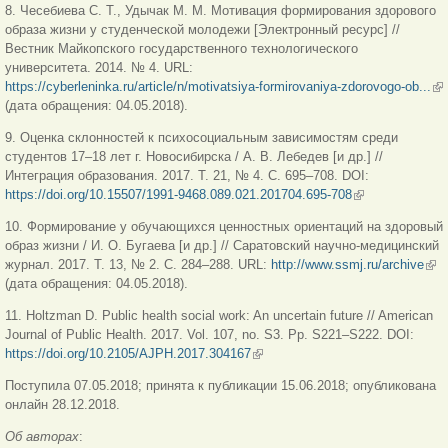
8. Чесебиева С. Т., Удычак М. М. Мотивация формирования здорового
образа жизни у студенческой молодежи [Электронный ресурс] //
Вестник Майкопского государственного технологического
университета. 2014. № 4. URL:
https://cyberleninka.ru/article/n/motivatsiya-formirovaniya-zdorovogo-ob...
(в
(дата обращения: 04.05.2018).
сс
9. Оценка склонностей к психосоциальным зависимостям среди
студентов 17–18 лет г. Новосибирска / А. В. Лебедев [и др.] //
Интеграция образования. 2017. Т. 21, № 4. С. 695–708. DOI:
https://doi.org/10.15507/1991-9468.089.021.201704.695-708
(внешняя
ссылка)
10. Формирование у обучающихся ценностных ориентаций на здоровый
образ жизни / И. О. Бугаева [и др.] // Саратовский научно-медицинский
журнал. 2017. Т. 13, № 2. С. 284–288. URL:
http://www.ssmj.ru/archive
(вн
(дата обращения: 04.05.2018).
ссы
11. Holtzman D. Public health social work: An uncertain future // American
Journal of Public Health. 2017. Vol. 107, no. S3. Pp. S221–S222. DOI:
https://doi.org/10.2105/AJPH.2017.304167
(внешняя ссылка)
Поступила 07.05.2018; принята к публикации 15.06.2018; опубликована
онлайн 28.12.2018.
Об авторах
: