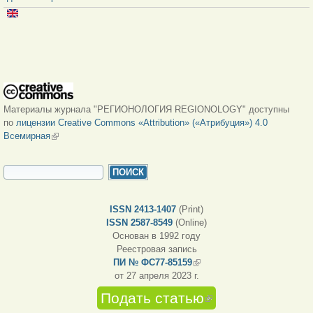
Материалы журнала "РЕГИОНОЛОГИЯ REGIONOLOGY" доступны
по
лицензии Creative Commons «Attribution» («Атрибуция») 4.0
Всемирная
(внешняя ссылка)
ФОРМА ПОИСКА
Поиск
ISSN 2413-1407
(Print)
ISSN 2587-8549
(Online)
Основан в 1992 году
Реестровая запись
ПИ № ФС77-85159
(внешняя ссылка)
от 27 апреля 2023 г.
Подать статью
(внешняя
ссылка)