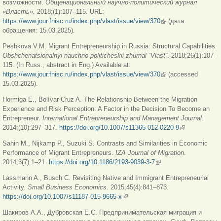
возможности.
Общенациональный научно-политический журнал
«Власть».
2018;(1):107–115. URL:
https://www.jour.fnisc.ru/index.php/vlast/issue/view/370
(внешняя ссылка)
(дата
обращения: 15.03.2025).
Peshkova V.M. Migrant Entrepreneurship in Russia: Structural Capabilities.
Obshchenatsionalnyi nauchno-politicheskii zhurnal “Vlast”
. 2018;26(1):107–
115. (In Russ., abstract in Eng.) Available at:
https://www.jour.fnisc.ru/index.php/vlast/issue/view/370
(внешняя ссылка)
(accessed
15.03.2025).
Hormiga E., Bolívar-Cruz A. The Relationship Between the Migration
Experience and Risk Perception: A Factor in the Decision To Become an
Entrepreneur.
International Entrepreneurship and Management Journal
.
2014;(10):297–317.
https://doi.org/10.1007/s11365-012-0220-9
(внешняя
ссылка)
Sahin M., Nijkamp P., Suzuki S. Contrasts and Similarities in Economic
Performance of Migrant Entrepreneurs.
IZA Journal of Migration
.
2014;3(7):1–21.
https://doi.org/10.1186/2193-9039-3-7
(внешняя ссылка)
Lassmann A., Busch C. Revisiting Native and Immigrant Entrepreneurial
Activity.
Small
Business
Economics
. 2015;45(4):841–873.
https://doi.org/10.1007/s11187-015-9665-x
(внешняя ссылка)
Шакиров А.А., Дубровская Е.С. Предпринимательская миграция и