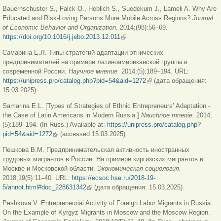
Bauernschuster S., Falck O., Heblich S., Suedekum J., Lameli A. Why Are
Educated and Risk-Loving Persons More Mobile Across Regions?
Journal
of Economic Behavior and Organization.
2014;(98):56–69.
https://doi.org/10.1016/j.jebo.2013.12.011
(внешняя ссылка)
Самарина Е.Л. Типы стратегий адаптации этнических
предпринимателей на примере латиноамериканской группы в
современной России.
Научное мнение.
2014;(5):189–194. URL:
https://unipress.pro/catalog.php?pid=54&aid=1272
(внешняя ссылка)
(дата обращения:
15.03.2025).
Samarina E.L. [Types of Strategies of Ethnic Entrepreneurs’ Adaptation -
the Case of Latin Americans in Modern Russia.]
Nauchnoe mnenie
. 2014;
(5):189–194. (In Russ.) Available at:
https://unipress.pro/catalog.php?
pid=54&aid=1272
(внешняя ссылка)
(accessed 15.03.2025).
Пешкова В.М. Предпринимательская активность иностранных
трудовых мигрантов в России. На примере киргизских мигрантов в
Москве и Московской области.
Экономическая социология.
2018;19(5):11–40. URL:
https://ecsoc.hse.ru/2018-19-
5/annot.html#doc_228631342
(внешняя ссылка)
(дата обращения: 15.03.2025).
Peshkova V. Entrepreneurial Activity of Foreign Labor Migrants in Russia:
Оn the Example of Kyrgyz Migrants in Moscow and the Moscow Region.