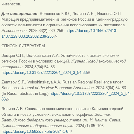
интересов.
Для цитирования
:
Волошенко К.Ю., Лялина А.В., Иванова О.П.
Миграция предпринимателей из регионов России в Калининградскую
область: возможности и ограничения использования их потенциала.
Регионология
. 2025;33(2):239–256.
https://doi.org/10.15507/2413-
1407.129.033.202502.239-256
(внешняя ссылка)
СПИСОК ЛИТЕРАТУРЫ
Земцов С.П., Волошинская А.А. Устойчивость к шокам экономик
регионов России в условиях санкций.
Журнал Новой экономической
ассоциации.
2024;3(64):54–83.
https://doi.org/10.31737/22212264_2024_3_54-83
(внешняя ссылка)
Zemtsov S.P., Voloshinskaya A.A. Russian Regional Resilience under
Sanctions.
Journal of the New Economic Association.
2024;3(64):54–83.
(In Russ., abstract in Eng.)
https://doi.org/10.31737/22212264_2024_3_54-
83
(внешняя ссылка)
Лялина А.В. Социально-экономическое развитие Калининградской
области в новых условиях: локальная специфика.
Вестник
Балтийского федерального университета им. И. Канта. Серия:
Гуманитарные и общественные науки.
2024;(1):85–106.
https://doi.org/10.5922/sikbfu-2024-1-6
(внешняя ссылка)