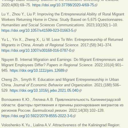
2020;4(80):69–75.
https://doi.org/10.37788/2020-4/69-75
(внешняя ссылка)
Lu Y., Zhou Y., Liu P. Improving the Entrepreneurial Ability of Rural Migrant
Workers Returning Home in China: Study Based on 5,675 Questionnaires.
Humanities and Social Sciences Communications
. 2023;10(150):1–10.
https://doi.org/10.1057/s41599-023-01663-5
(внешняя ссылка)
Yu L., Yin X., Zheng X., Li W. Lose To Win: Entrepreneurship of Returned
Migrants in China.
Annals of Regional Science
. 2017;(58):341–374.
https://doi.org/10.1007/s00168-016-0787-0
(внешняя ссылка)
Nguyen B. Internal Migration and Earnings: Do Migrant Entrepreneurs and
Migrant Employees Differ?
Papers in Regional Science
. 2022;101(4):901–
945.
https://doi.org/10.1111/pirs.12689
(внешняя ссылка)
Cheng Zh., Smyth R. Education and Migrant Entrepreneurship in Urban
China.
Journal of Economic Behavior and Organization
. 2021;(188):506–
529.
https://doi.org/10.1016/j.jebo.2021.05.040
(внешняя ссылка)
Волошенко К.Ю., Лялина А.В. Привлекательность Калининградской
области: факторы притяжения и причины разочарования мигрантов из
регионов России.
Балтийский
регион
.
2022;14(30):102–128.
https://doi.org/10.5922/2079-8555-2022-3-6
(внешняя ссылка)
Voloshenko K.Yu., Lialina A.V. Attractiveness of the Kaliningrad Region: