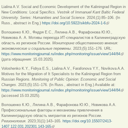
Lialina A.V. Social and Economic Development of the Kaliningrad Region in
New Conditions: Local Specifics.
Vestnik of Immanuel Kant Baltic Federal
University. Series: Humanities and Social Science.
2024;(1):85–106. (In
Russ., abstract in Eng.)
https://doi.org/10.5922/sikbfu-2024-1-6
(внешняя
ссылка)
Волошенко К.Ю., Фидря Е.С., Лялина А.В., Фарафонова Ю.Ю.,
Новикова А. А. Мотивы переезда ИТ-специалистов в Калининградскую
область из регионов России.
Мониторинг общественного мнения:
экономические и социальные перемены.
2023;(5):151–176. URL:
https://www.monitoringjournal.ru/index.php/monitoring/issue/view/144/84
(вн
(дата обращения: 15.03.2025).
ссы
Voloshenko K.Y., Fidrya E.S., Lialina A.V., Farafonova Y.Y., Novikova A.A.
Motives for the Migration of It Specialists to the Kaliningrad Region from
Russian Regions.
Monitoring of Public Opinion: Economic and Social
Changes
. 2023;(5):151–176. (In Russ., abstract in Eng.) Available at:
https://www.monitoringjournal.ru/index.php/monitoring/issue/view/144/84
(вн
(accessed 15.03.2025).
ссы
Волошенко К.Ю., Лялина А.В., Фарафонова Ю.Ю., Новикова А.А.
Профессиональные факторы и механизмы привлечения в
Калининградскую область мигрантов из регионов России.
Регионология
.
2023;31(1):143–165.
https://doi.org/10.15507/2413-
1407.122.031.202301.143-165
(внешняя ссылка)