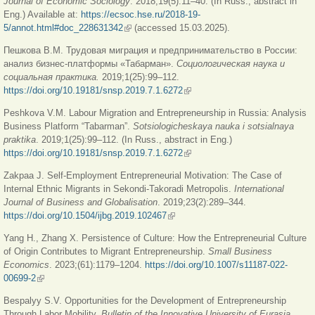
Journal of Economic Sociology
. 2018;19(5):11–40. (In Russ., abstract in
Eng.) Available at:
https://ecsoc.hse.ru/2018-19-
5/annot.html#doc_228631342
(внешняя ссылка)
(accessed 15.03.2025).
Пешкова В.М. Трудовая миграция и предпринимательство в России:
анализ бизнес-платформы «Табарман».
Социологическая
наука
и
социальная
практика
.
2019;1(25):99–112.
https://doi.org/10.19181/snsp.2019.7.1.6272
(внешняя ссылка)
Peshkova V.M. Labour Migration and Entrepreneurship in Russia: Analysis
Business Platform “Tabarman”.
Sotsiologicheskaya nauka i sotsialnaya
praktika
. 2019;1(25):99–112. (In Russ., abstract in Eng.)
https://doi.org/10.19181/snsp.2019.7.1.6272
(внешняя ссылка)
Zakpaa J. Self-Employment Entrepreneurial Motivation: The Case of
Internal Ethnic Migrants in Sekondi-Takoradi Metropolis.
International
Journal of Business and Globalisation
. 2019;23(2):289–344.
https://doi.org/10.1504/ijbg.2019.102467
(внешняя ссылка)
Yang H., Zhang X. Persistence of Culture: How the Entrepreneurial Culture
of Origin Contributes to Migrant Entrepreneurship.
Small Business
Economics
. 2023;(61):1179–1204.
https://doi.org/10.1007/s11187-022-
00699-2
(внешняя ссылка)
Bespalyy S.V. Opportunities for the Development of Entrepreneurship
Through Labor Mobility.
Bulletin of the Innovative University of Eurasia
.