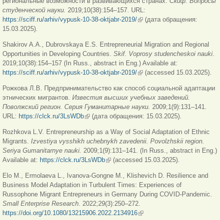
региональные возможности в развивающихся странах.
Скиф. Вопросы
студенческой науки.
2019;10(38):154–157. URL:
https://sciff.ru/arhiv/vypusk-10-38-oktjabr-2019/
(внешняя ссылка)
(дата обращения:
15.03.2025).
Shakirov A.A., Dubrovskaya E.S. Entrepreneurial Migration and Regional
Opportunities in Developing Countries.
Skif.
Voprosy studencheskoi nauki
.
2019;10(38):154–157 (In Russ., abstract in Eng.) Available at:
https://sciff.ru/arhiv/vypusk-10-38-oktjabr-2019/
(внешняя ссылка)
(accessed 15.03.2025).
Рожкова Л.В. Предпринимательство как способ социальной адаптации
этнических мигрантов.
Известия высших учебных заведений.
Поволжский регион. Серия Гуманитарные науки.
2009;1(9):131–141.
URL:
https://clck.ru/3LsWDb
(внешняя ссылка)
(дата обращения: 15.03.2025).
Rozhkova L.V. Entrepreneurship as a Way of Social Adaptation of Ethnic
Migrants.
Izvestiya vysshikh uchebnykh zavedenii. Povolzhskii region.
Seriya Gumanitarnye nauki.
2009;1(9):131–141. (In Russ., abstract in Eng.)
Available at:
https://clck.ru/3LsWDb
(внешняя ссылка)
(accessed 15.03.2025).
Elo M., Ermolaeva L., Ivanova-Gongne M., Klishevich D. Resilience and
Business Model Adaptation in Turbulent Times: Experiences of
Russophone Migrant Entrepreneurs in Germany During COVID-Pandemic.
Small Enterprise Research
. 2022;29(3):250–272.
https://doi.org/10.1080/13215906.2022.2134916
(внешняя ссылка)