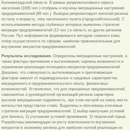
Калининградской области. В рамках репрезентативного опроса
населения (1005 чел.) отобраны и изучены миграционные настроения
предпринимателей (89 чел.). Выборка репрезентирует жителей региона
по полу и возрасту, типу населенного пункта (городской/сельский). С
использованием метода глубинных интервью выявлены стратегии
миграции предпринимателей (13 чел.) в область из других регионов
России. Пул информантов формировался методом снежного кома;
отбор осуществлялся по сферам, наиболее привлекательным для
внутренних мигрантов-предпринимателей.
Результаты исследования.
Определены миграционные настроения, а
также факторы притяжения и выталкивания; оценены возможности и
ограничения реализации потенциала мигрантов-­предпринимателей.
Доказано, что совокупность выталкивающих и притягивающих
факторов зависит от индивидуальных и средовых характеристик,
миграционного и предпринимательского опыта, финансовых
возможностей. Установлено, что для опрошенных предпринимателей,
самозанятых и руководителей организаций региона характерна
высокая миграционная подвижность, при этом настрой на смену места
жительства представлен слабо. Выделены и обоснованы ключевые
стратегии миграции предпринимателей: 1) выбор наилучших условий
для бизнеса, 2) улучшение условий проживания, 3) творческий порыв.
Разработаны рекомендации по росту вовлеченности внутренних
мигрантов в экономику региона для наиболее полной реализации их