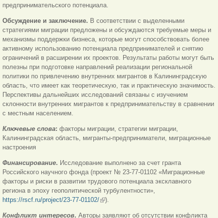
предпринимательского потенциала.
Обсуждение и заключение.
В соответствии с выделенными
стратегиями миграции предложены и обсуждаются требуемые меры и
механизмы поддержки бизнеса, которые могут способствовать более
активному использованию потенциала предпринимателей и снятию
ограничений в расширении их проектов. Результаты работы могут быть
полезны при подготовке направлений реализации региональной
политики по привлечению внутренних мигрантов в Калининградскую
область, что имеет как теоретическую, так и практическую значимость.
Перспективы дальнейших исследований связаны с изучением
склонности внутренних мигрантов к предпринимательству в сравнении
с местным населением.
Ключевые слова
:
факторы миграции, стратегии миграции,
Калининградская область, мигранты-предприниматели, миграционные
настроения
Финансирование
.
Исследование выполнено за счет гранта
Российского научного фонда (проект № 23-77-01102 «Миграционные
факторы и риски в развитии трудового потенциала эксклавного
региона в эпоху геополитической турбулентности»,
https://rscf.ru/project/23-77-01102/
(внешняя ссылка)
).
Конфликт интересов
.
Авторы заявляют об отсутствии конфликта