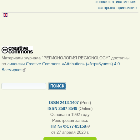
«новая» этика меняет
«старые» привычки ›
Материалы журнала "РЕГИОНОЛОГИЯ REGIONOLOGY" доступны
по
лицензии Creative Commons «Attribution» («Атрибуция») 4.0
Всемирная
(внешняя ссылка)
ФОРМА ПОИСКА
Поиск
ISSN 2413-1407
(Print)
ISSN 2587-8549
(Online)
Основан в 1992 году
Реестровая запись
ПИ № ФС77-85159
(внешняя ссылка)
от 27 апреля 2023 г.