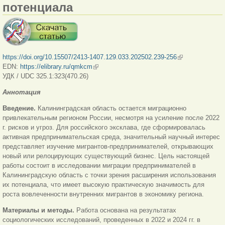
потенциала
https://doi.org/10.15507/2413-1407.129.033.202502.239-256
(внешняя
EDN:
https://elibrary.ru/qmkcm
(внешняя ссылка)
ссылка)
УДК / UDC 325.1:323(470.26)
Аннотация
Введение.
Калининградская область остается миграционно
привлекательным регионом России, несмотря на усиление после 2022
г. рисков и угроз. Для российского эксклава, где сформировалась
активная предпринимательская среда, значительный научный интерес
представляет изучение мигрантов-предпринимателей, открывающих
новый или релоцирующих существующий бизнес. Цель настоящей
работы состоит в исследовании миграции предпринимателей в
Калининградскую область с точки зрения расширения использования
их потенциала, что имеет высокую практическую значимость для
роста вовлеченности внутренних мигрантов в экономику региона.
Материалы и методы.
Работа основана на результатах
социологических исследований, проведенных в 2022 и 2024 гг. в