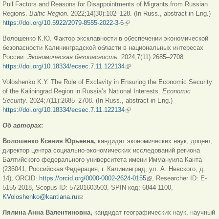
Pull Factors and Reasons for Disappointments of Migrants from Russian
Regions.
Baltic Region
. 2022;14(30):102–128. (In Russ., abstract in Eng.)
https://doi.org/10.5922/2079-8555-2022-3-6
(внешняя ссылка)
Волошенко К.Ю. Фактор эксклавности в обеспечении экономической
безопасности Калининградской области в национальных интересах
России.
Экономическая
безопасность
.
2024;7(11):2685–2708.
https://doi.org/10.18334/ecsec.7.11.122134
(внешняя ссылка)
Voloshenko K.Y. The Role of Exclavity in Ensuring the Economic Security
of the Kaliningrad Region in Russia’s National Interests.
Economic
Security
. 2024;7(11):2685–2708. (In Russ., abstract in Eng.)
https://doi.org/10.18334/ecsec.7.11.122134
(внешняя ссылка)
Об авторах
:
Волошенко Ксения Юрьевна,
кандидат экономических наук, доцент,
директор центра социально-экономических исследований региона
Балтийского федерального университета имени Иммануила Канта
(236041, Российская Федерация, г. Калининград, ул. А. Невского, д.
14), ORCID:
https://orcid.org/0000-0002-2624-0155
(внешняя ссылка)
, Researcher ID: E-
5155-2018, Scopus ID: 57201603503, SPIN-код: 6844-1100,
KVoloshenko@kantiana.ru
(ссылка для отправки email)
Лялина Анна Валентиновна,
кандидат географических наук, научный