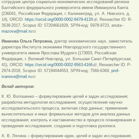
сотрудник центра социально-экономических исследований региона
Балтийского федерального университета имени Иммануила Канта
(236041, Российская Федерация, г. Калининград, ул. А. Невского, д.
14), ORCID:
https://orcid.org/0000-0002-8479-413X
(внешняя ссылка)
, Researcher ID: R-
3538-2017, Scopus ID: 57204661829, SPIN-код: 5978-9723, anuta–
mazova@mail.ru
(ссылка для отправки email)
Иванова Ольга Петровна,
доктор экономических наук, заместитель
директора Института экономики Новгородского государственного
университета имени Ярослава Мудрого (173003, Российская
Федерация, г. Великий Новгород, ул. Большая Санкт-Петербургская,
41), ORCID:
https://orcid.org/0000-0002-9563-4166
(внешняя ссылка)
, Researcher ID: P-
2974-2018, Scopus ID: 57194044553, SPIN-код: 7566-6369,
prof-
ivanova@mail.ru
(ссылка для отправки email)
Вклад авторов
:
К. Ю. Волошенко
– формулирование целей и задач исследования;
разработка методологии исследования; осуществление научно-
исследовательского процесса, включая сбор данных; применение
вычислительных и иных формальных методов для анализа данных
исследования; контроль и наставничество в процессе планирования и
проведения исследования; создание и подготовка рукописи.
А. В. Лялина
– формулирование идеи, целей и задач исследования;