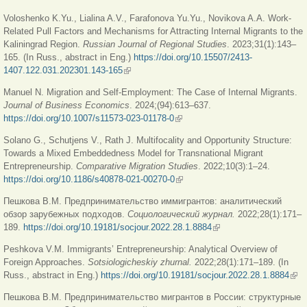
Voloshenko K.Yu., Lialina A.V., Farafonova Yu.Yu., Novikova A.A.
Work-
Related Pull Factors and Mechanisms for Attracting Internal Migrants to the
Kaliningrad Region.
Russian Journal of Regional Studies
. 2023;31(1):143–
165. (In Russ., abstract in Eng.)
https://doi.org/10.15507/2413-
1407.122.031.202301.143-165
(внешняя ссылка)
Manuel N. Migration and Self-Employment: The Case of Internal Migrants.
Journal of Business Economics
. 2024;(94):613–637.
https://doi.org/10.1007/s11573-023-01178-0
(внешняя ссылка)
Solano G., Schutjens V., Rath J. Multifocality and Opportunity Structure:
Towards a Mixed Embeddedness Model for Transnational Migrant
Entrepreneurship.
Comparative Migration Studies
. 2022;10(3):1–24.
https://doi.org/10.1186/s40878-021-00270-0
(внешняя ссылка)
Пешкова В.М. Предпринимательство иммигрантов: аналитический
обзор зарубежных подходов.
Социологический
журнал
.
2022;28(1):171–
189.
https://doi.org/10.19181/socjour.2022.28.1.8884
(внешняя ссылка)
Peshkova V.M. Immigrants’ Entrepreneurship: Analytical Overview of
Foreign Approaches.
Sotsiologicheskiy
z
hurnal.
2022;28(1):171–189. (In
Russ., abstract in Eng.)
https://doi.org/10.19181/socjour.2022.28.1.8884
(вн
ссы
Пешкова В.М. Предпринимательство мигрантов в России: структурные