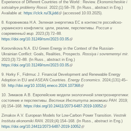
Experience of Different Countries of the World : Review.
Ekonomicheskie i
sotsialnye problemy Rossii
. 2022;(1):58–78. (In Russ., abstract in Eng.)
Available at:
https://clck.ru/3Ljidd
(внешняя ссылка)
(accessed 10.03.2025).
8. Коровникова Н.А. Зеленая энергетика ЕС в контексте российско-
украинского конфликта: цели, реалии, перспективы.
Россия
и
современный
мир
.
2023;(3):72–88.
https://doi.org/10.31249/rsm/2023.03.05
(внешняя ссылка)
Korovnikova N.A. EU Green Energy in the Context of the Russian-
Ukrainian Conflict: Goals, Realities, Prospects.
Rossiya i sovremennyi mir
.
2023;(3):72–88. (In Russ., abstract in Eng.)
https://doi.org/10.31249/rsm/2023.03.05
(внешняя ссылка)
9. Horky F., Fidrmuc J. Financial Development and Renewable Energy
Adoption in EU and ASEAN Countries.
Energy
Economics
. 2024;(131):45–
59.
http://doi.org/10.1016/j.eneco.2024.107368
(внешняя ссылка)
10. Зимаков А.В. Европейские модели экологичной электроэнергетики:
состояние и перспективы.
Вестник
Института
экономики
РАН
.
2019;
(4):154–168.
https://doi.org/10.24411/2073-6487-2019-10052
(внешняя
ссылка)
Zimakov A.V. European Models for Low-Carbon Power Transition.
Vestnik
Instituta ekonomiki RAN
. 2019;(4):154–168. (In Russ., abstract in Eng.)
https://doi.org/10.24411/2073-6487-2019-10052
(внешняя ссылка)