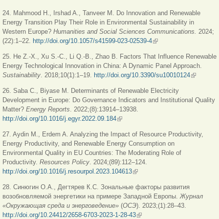
24. Mahmood H., Irshad A., Tanveer M. Do Innovation and Renewable
Energy Transition Play Their Role in Environmental Sustainability in
Western Europe?
Humanities and Social Sciences Communications.
2024;
(22):1–22.
http://doi.org/10.1057/s41599-023-02539-4
(внешняя ссылка)
25. He Z.-X., Xu S.-C., Li Q.-B., Zhao B. Factors That Influence Renewable
Energy Technological Innovation in China: A Dynamic Panel Approach.
Sustainability
. 2018;10(1):1–19.
http://doi.org/10.3390/su10010124
(внешняя
ссылка)
26. Saba C., Biyase M. Determinants of Renewable Electricity
Development in Europe: Do Governance Indicators and Institutional Quality
Matter?
Energy Reports
. 2022;(8):13914–13938.
http://doi.org/10.1016/j.egyr.2022.09.184
(внешняя ссылка)
27. Aydin M., Erdem A. Analyzing the Impact of Resource Productivity,
Energy Productivity, and Renewable Energy Consumption on
Environmental Quality in EU Countries: The Moderating Role of
Productivity.
Resources
Policy
. 2024;(89):112–124.
http://doi.org/10.1016/j.resourpol.2023.104613
(внешняя ссылка)
28. Синюгин О.А., Дегтярев К.С. Зональные факторы развития
возобновляемой энергетики на примере Западной Европы.
Журнал
«
Окружающая
среда
и
энерговедение
»
(
ОСЭ
). 2023;(1):28–43.
http://doi.org/10.24412/2658-6703-2023-1-28-43
(внешняя ссылка)