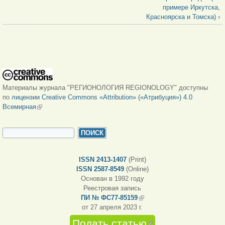
примере Иркутска,
Красноярска и Томска) ›
Материалы журнала "РЕГИОНОЛОГИЯ REGIONOLOGY" доступны
по
лицензии Creative Commons «Attribution» («Атрибуция») 4.0
Всемирная
(внешняя ссылка)
ФОРМА ПОИСКА
Поиск
ISSN 2413-1407
(Print)
ISSN 2587-8549
(Online)
Основан в 1992 году
Реестровая запись
ПИ № ФС77-85159
(внешняя ссылка)
от 27 апреля 2023 г.
Подать статью
(внешняя