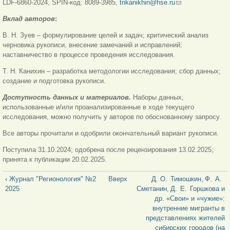
LDF-6860-2024, SPIN-код: 8089-3985,
tnkanikhin@hse.ru
(ссылка для
отправки email)
Вклад авторов
:
В. Н. Зуев – формулирование целей и задач; критический анализ
черновика рукописи, внесение замечаний и исправлений;
наставничество в процессе проведения исследования.
Т. Н. Канихин – разработка методологии исследования; сбор данных;
создание и подготовка рукописи.
Доступность данных и материалов.
Наборы данных,
использованные и/или проанализированные в ходе текущего
исследования, можно получить у авторов по обоснованному запросу.
Все авторы прочитали и одобрили окончательный вариант рукописи.
Поступила 31.10.2024; одобрена после рецензирования 13.02.2025;
принята к публикации 20.02.2025.
‹ Журнал "Регионология" №2
Вверх
Д. О. Тимошкин, Ф. А.
2025
Сметанин, Д. Е. Горшкова и
др. «Свои» и «чужие»:
внутренние мигранты в
представлениях жителей
сибирских городов (на