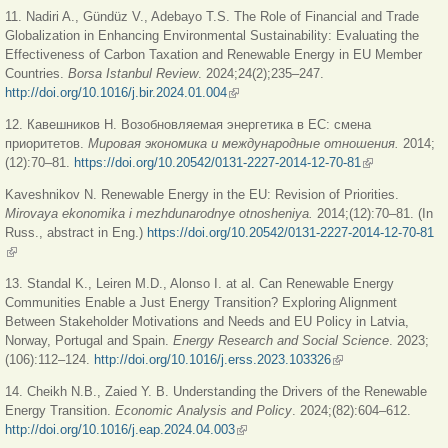
11. Nadiri A., Gündüz V., Adebayo T.S. The Role of Financial and Trade
Globalization in Enhancing Environmental Sustainability: Evaluating the
Effectiveness of Carbon Taxation and Renewable Energy in EU Member
Countries.
Borsa
Istanbul
Review
. 2024;24(2);235–247.
http://doi.org/10.1016/j.bir.2024.01.004
(внешняя ссылка)
12. Кавешников Н. Возобновляемая энергетика в ЕС: смена
приоритетов.
Мировая экономика
и международные отношения.
2014;
(12):70–81.
https://doi.org/10.20542/0131-2227-2014-12-70-81
(внешняя
ссылка)
Kaveshnikov N. Renewable Energy in the EU: Revision of Priorities.
Mirovaya
ekonomika
i
mezhdunarodnye
otnosheniya
.
2014;(12):70–81. (In
Russ., abstract in Eng.)
https://doi.org/10.20542/0131-2227-2014-12-70-81
(внешняя ссылка)
13. Standal K., Leiren M.D., Alonso I. at al. Can Renewable Energy
Communities Enable a Just Energy Transition? Exploring Alignment
Between Stakeholder Motivations and Needs and EU Policy in Latvia,
Norway, Portugal and Spain.
Energy Research and Social Science
. 2023;
(106):112–124.
http://doi.org/10.1016/j.erss.2023.103326
(внешняя ссылка)
14. Cheikh N.B., Zaied Y. B. Understanding the Drivers of the Renewable
Energy Transition.
Economic
Analysis
and
Policy
. 2024;(82):604–612.
http://doi.org/10.1016/j.eap.2024.04.003
(внешняя ссылка)