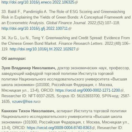
http://doi.org/10.1016/j.eneco.2022.106325
(внешняя ссылка)
33. Baldi F., Pandimiglio A. The Role of ESG Scoring and Greenwashing
Risk in Explaining the Yields of Green Bonds: A Conceptual Framework and
an Econometric Analysis.
Global Finance Journal
. 2022;(52):107–118.
http://doi.org/10.1016/j.gfj.2022.100711
(внешняя ссылка)
34. Xu G., Lu N., Tong Y. Greenwashing and Credit Spread: Evidence From
the Chinese Green Bond Market.
Finance Research Letters
. 2022;(48):106–
119.
http://doi.org/10.1016/j.frl.2022.102927
(внешняя ссылка)
Об
авторах
:
Зуев Владимир Николаевич,
доктор экономических наук, профессор,
заведующий кафедрой торговой политики Института торговой
политики Национального исследовательского университета «Высшая
школа экономики» (101000, Российская Федерация, г. Москва,
Мясницкая ул., 13-4), ORCID:
https://orcid.org/0000-0002-1271-1200
(внеш
,
Researcher ID: NFT-9337-2025, Scopus ID: 56153933700, SPIN-код: 2587-
ссылк
1635,
vzuev@hse.ru
(ссылка для отправки email)
Канихин Тихон Николаевич,
аспирант Института торговой политики
Национального исследовательского университета «Высшая школа
экономики» (101000, Российская Федерация, г. Москва, Мясницкая ул.,
13-4), ORCID:
https://orcid.org/0009-0004-8740-8363
(внешняя ссылка)
, Researcher ID: