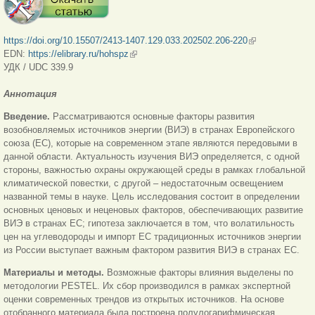
https://doi.org/10.15507/2413-1407.129.033.202502.206-220
(внешняя
EDN:
https://elibrary.ru/hohspz
(внешняя ссылка)
ссылка)
УДК / UDC 339.9
Аннотация
Введение.
Рассматриваются основные факторы развития
возобновляемых источников энергии (ВИЭ) в странах Европейского
союза (ЕС), которые на современном этапе являются передовыми в
данной области. Актуальность изучения ВИЭ определяется, с одной
стороны, важностью охраны окружающей среды в рамках глобальной
климатической повестки, с другой – недостаточным освещением
названной темы в науке. Цель исследования состоит в определении
основных ценовых и неценовых факторов, обеспечивающих развитие
ВИЭ в странах ЕС; гипотеза заключается в том, что волатильность
цен на углеводороды и импорт ЕС традиционных источников энергии
из России выступает важным фактором развития ВИЭ в странах ЕС.
Материалы и методы.
Возможные факторы влияния выделены по
методологии PESTEL. Их сбор производился в рамках экспертной
оценки современных трендов из открытых источников. На основе
отобранного материала была построена полулогарифмическая