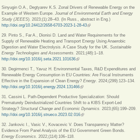
Sinyugin O.A., Degtyarev K.S. Zonal Drivers of Renewable Energy on the
Example of Western Europe.
Journal of Environmental Earth and Еnergy
Study (JEEES
). 2023;(1):28–43. (In Russ., abstract in Eng.)
http://doi.org/10.24412/2658-6703-2023-1-28-43
(внешняя ссылка)
29. Pinto S., Far A., Dionisi D. Land and Water Requirements for the
Supply of Renewable Heating and Transport Energy Using Anaerobic
Digestion and Water Electrolysis. A Case Study for the UK.
Sustainable
Energy Technologies and Assessments.
2021;(48):1–18.
http://doi.org/10.1016/j.seta.2021.101636
(внешняя ссылка)
30. Degirmenci T., Yavuz H. Environmental Taxes, R&D Expenditures and
Renewable Energy Consumption in EU Countries: Are Fiscal Instruments
Effective in the Expansion of Clean Energy?
Energy
. 2024;(299):123–134.
http://doi.org/10.1016/j.energy.2024.131466
(внешняя ссылка)
31. Cassini L. Path-Dependent Productive Specialization: Should
Prematurely Deindustrialized Countries Shift to a KIBS Export-Led
Strategy?
Structural Change and Economic Dynamics.
2023;(65):199–209.
http://doi.org/10.1016/j.strueco.2023.02.016
(внешняя ссылка)
32. Jankovic I., Vasic V., Kovacevic V. Does Transparency Matter?
Evidence From Panel Analysis of the EU Government Green Bonds.
Energy Economics
. 2022;(114):106–118.