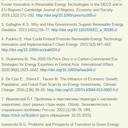
Foster Innovation in Renewable Energy Technologies in the OECD and in
EU Regions?
Cambridge Journal of Regions, Economy and Society
.
2019;12(2):271–292.
http://doi.org/10.1093/cjres/rsz005
(внешняя ссылка)
3. Gallagher K.S. Why and How Governments Support Renewable Energy.
Dædalus
. 2013;142(1):59–77.
http://doi.org/10.1162/DAED_a_00185
(внешня
ссылка)
4. Paukku E. How Could Finland Promote Renewable-Energy Technology
Innovation and Implementation?
Clean Energy
. 2021;5(3):447–463.
http://doi.org/10.1093/ce/zkab024
(внешняя ссылка)
5. Skalamera M. The 2020 Oil Price Dive in a Carbon-Constrained Era:
Strategies for Energy Exporters in Central Asia.
International Affairs
.
2020;96(6);1623–1642.
http://doi.org/10.1093/ia/iiaa164
(внешняя ссылка)
6. De Cian E., Sferra F., Tavoni M. The Influence of Economic Growth,
Population, and Fossil Fuel Scarcity on Energy Investments
. Climatic
Change
.
2016;(136):39–55.
http://doi.org/10.1007/s10584-013-0902-5
(внешн
ссылка
7. Ивановский Б.Г. Проблемы и перспективы перехода к «зеленой»
энергетике: опыт разных стран мира : Обзор.
Экономические и
социальные проблемы России.
2022;(1):58–78. URL:
https://clck.ru/3Ljidd
(внешняя ссылка)
(дата обращения: 10.03.2025).
Ivanovskii B.G. Problems and Prospects of Transition to Green Energy: