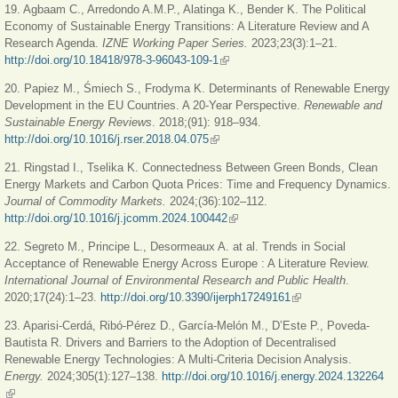
19. Agbaam C., Arredondo A.M.P., Alatinga K., Bender K. The Political
Economy of Sustainable Energy Transitions: A Literature Review and A
Research Agenda.
IZNE Working Paper Series.
2023;23(3):1–21.
http://doi.org/10.18418/978-3-96043-109-1
(внешняя ссылка)
20. Papiez M., Śmiech S., Frodyma K. Determinants of Renewable Energy
Development in the EU Countries. A 20-Year Perspective.
Renewable and
Sustainable Energy Reviews
. 2018;(91): 918–934.
http://doi.org/10.1016/j.rser.2018.04.075
(внешняя ссылка)
21. Ringstad I., Tselika K. Connectedness Between Green Bonds, Clean
Energy Markets and Carbon Quota Prices: Time and Frequency Dynamics.
Journal of Commodity Markets.
2024;(36):102–112.
http://doi.org/10.1016/j.jcomm.2024.100442
(внешняя ссылка)
22. Segreto M., Principe L., Desormeaux A. at al. Trends in Social
Acceptance of Renewable Energy Across Europe : A Literature Review.
International Journal of Environmental Research and Public Health
.
2020;17(24):1–23.
http://doi.org/10.3390/ijerph17249161
(внешняя ссылка)
23. Aparisi-Cerdá, Ribó-Pérez D., García-Melón M., D’Este P., Poveda-
Bautista R. Drivers and Barriers to the Adoption of Decentralised
Renewable Energy Technologies: A Multi-Criteria Decision Analysis.
Energy.
2024;305(1):127–138.
http://doi.org/10.1016/j.energy.2024.132264
(внешняя ссылка)