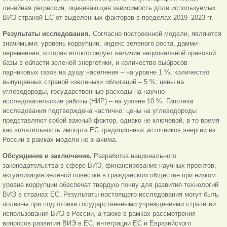
линейная регрессия, оценивающая зависимость доли используемых
ВИЭ страной ЕС от выделенных факторов в пределах 2019–2023 гг.
Результаты исследования.
Согласно построенной модели, являются
значимыми: уровень коррупции, индекс зеленого роста, дамми-
переменная, которая иллюстрирует наличие национальной правовой
базы в области зеленой энергетики, и количество выбросов
парниковых газов на душу населения – на уровне 1 %; количество
выпущенных страной «зеленых» облигаций – 5 %; цены на
углеводороды, государственные расходы на научно-
исследовательские работы (НИР) – на уровне 10 %. Гипотеза
исследования подтверждена частично: цены на углеводороды
представляют собой важный фактор, однако не ключевой, в то время
как волатильность импорта ЕС традиционных источников энергии из
России в рамках модели не значима.
Обсуждение и заключение.
Разработка национального
законодательства в сфере ВИЭ, финансирование научных проектов,
актуализация зеленой повестки в гражданском обществе при низком
уровне коррупции обеспечат твердую почву для развития технологий
ВИЭ в странах ЕС. Результаты настоящего исследования могут быть
полезны при подготовке государственными учреждениями стратегии
использования ВИЭ в России, а также в рамках рассмотрения
вопросов развития ВИЭ в ЕС, интеграции ЕС и Евразийского