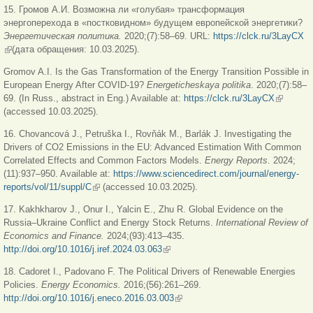
15. Громов А.И. Возможна ли «голубая» трансформация
энергоперехода в «постковидном» будущем европейской энергетики?
Энергетическая
политика
.
2020;(7):58–69. URL:
https://clck.ru/3LayCX
(внешняя ссылка)
(дата обращения: 10.03.2025).
Gromov A.I. Is the Gas Transformation of the Energy Transition Possible in
European Energy After COVID-19?
Energeticheskaya politika
. 2020;(7):58–
69. (In Russ., abstract in Eng.) Available at:
https://clck.ru/3LayCX
(внешня
(accessed 10.03.2025).
ссылка)
16. Chovancová J., Petruška I., Rovňák M., Barlák J. Investigating the
Drivers of CO2 Emissions in the EU: Advanced Estimation With Common
Correlated Effects and Common Factors Models.
Energy Reports
. 2024;
(11):937–950. Available at:
https://www.sciencedirect.com/journal/energy-
reports/vol/11/suppl/C
(внешняя ссылка)
(accessed 10.03.2025).
17. Kakhkharov J., Onur I., Yalcin E., Zhu R. Global Evidence on the
Russia–Ukraine Conflict and Energy Stock Returns.
International Review of
Economics and Finance.
2024;(93):413–435.
http://doi.org/10.1016/j.iref.2024.03.063
(внешняя ссылка)
18. Cadoret I., Padovano F. The Political Drivers of Renewable Energies
Policies.
Energy Economics.
2016;(56):261–269.
http://doi.org/10.1016/j.eneco.2016.03.003
(внешняя ссылка)