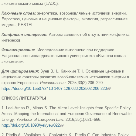
экономического союза (ЕАЭС).
Ключевые слова
:
энергетика, возобновляемые источники энергии,
Евросоюз, ценовые и неценовые факторы, экология, регрессионная
модель, PESTEL
Конфликт интересов.
Авторы заявляют об отсутствии конфликта
интересов.
Финансирование.
Исследование выполнено при поддержке
Национального исследовательского университета «Высшая школа
экономики».
Для цитирования
:
Зуев В.Н., Канихин Т.Н. Основные ценовые и
неценовые факторы развития возобновляемых источников энергии в
странах Евросоюза.
Регионология
. 2025;33(2):206–220.
https://doi.org/10.15507/2413-1407.129.033.202502.206-220
(внешняя
ссылка)
СПИСОК ЛИТЕРАТУРЫ
1. Leal-Arcas R., Minas S. The Micro Level: Insights from Specific Policy
Areas: Mapping the International and European Governance of Renewable
Energy.
Yearbook of European Law
. 2016;35(1):621–666.
http://doi.org/10.1093/yel/yew022
(внешняя ссылка)
2. Pitelis A., Vasilakos N., Chalvatzis K., Pitelis C. Can Industrial Policy