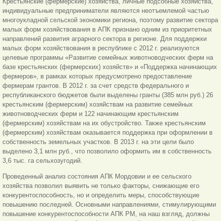
Крестьянские (фермерские) хозяйства, личные подсобные хозяйства,
индивидуальные предприниматели являются неотъемлемой частью
многоукладной сельской экономики региона, поэтому развитие сектора
малых форм хозяйствования в АПК признано одним из приоритетных
направлений развития аграрного сектора в регионе. Для поддержки
малых форм хозяйствования в республике с 2012 г. реализуются
целевые программы «Развитие семейных животноводческих ферм на
базе крестьянских (фермерских) хозяйств» и «Поддержка начинающих
фермеров», в рамках которых предусмотрено предоставление
фермерам грантов. В 2012 г. за счет средств федерального и
республиканского бюджетов были выделены гранты (385 млн руб.) 26
крестьянским (фермерским) хозяйствам на развитие семейных
животноводческих ферм и 122 начинающим крестьянским
(фермерским) хозяйствам на их обустройство. Также крестьянским
(фермерским) хозяйствам оказывается поддержка при оформлении в
собственность земельных участков. В 2013 г. на эти цели было
выделено 3,1 млн руб., что позволило оформить им в собственность
3,6 тыс. га сельхозугодий.
Проведенный анализ состояния АПК Мордовии и ее сельского
хозяйства позволил выявить не только факторы, снижающие его
конкурентоспособность, но и определить меры, способствующие
повышению последней. Основными направлениями, стимулирующими
повышение конкурентоспособности АПК РМ, на наш взгляд, должны