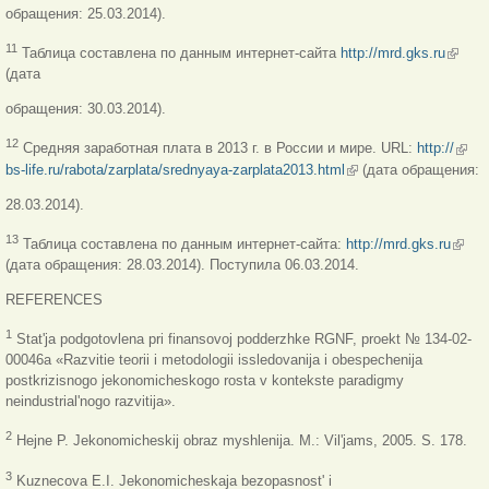
обращения: 25.03.2014).
(link is
11
Таблица составлена по данным интернет-сайта
http://mrd.gks.ru
externa
(дата
обращения: 30.03.2014).
(link 
12
Средняя заработная плата в 2013 г. в России и мире. URL:
http://
exter
bs-life.ru/rabota/zarplata/srednyaya-zarplata2013.html
(link is external)
(дата обращения:
28.03.2014).
(link i
13
Таблица составлена по данным интернет-сайта:
http://mrd.gks.ru
extern
(дата обращения: 28.03.2014). Поступила 06.03.2014.
REFERENCES
1
Stat'ja podgotovlena pri finansovoj podderzhke RGNF, proekt № 134-02-
00046a «Razvitie teorii i metodologii issledovanija i obespechenija
postkrizisnogo jekonomicheskogo rosta v kontekste paradigmy
neindustrial'nogo razvitija».
2
Hejne P. Jekonomicheskij obraz myshlenija. M.: Vil'jams, 2005. S. 178.
3
Kuznecova E.I. Jekonomicheskaja bezopasnost' i