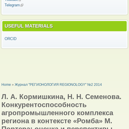
Telegram
(link is external)
USEFUL MATERIALS
ORCID
YOU ARE HERE
Home
»
Журнал "РЕГИОНОЛОГИЯ REGIONOLOGY" №2 2014
Л. А. Кормишкина, Н. Н. Семенова.
Конкурентоспособность
агропромышленного комплекса
региона в контексте «Ромба» М.
Портера: оценка и перспективы