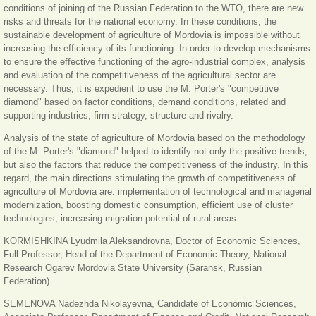
conditions of joining of the Russian Federation to the WTO, there are new
risks and threats for the national economy. In these conditions, the
sustainable development of agriculture of Mordovia is impossible without
increasing the efficiency of its functioning. In order to develop mechanisms
to ensure the effective functioning of the agro-industrial complex, analysis
and evaluation of the competitiveness of the agricultural sector are
necessary. Thus, it is expedient to use the M. Porter's "competitive
diamond" based on factor conditions, demand conditions, related and
supporting industries, firm strategy, structure and rivalry.
Analysis of the state of agriculture of Mordovia based on the methodology
of the M. Porter's "diamond" helped to identify not only the positive trends,
but also the factors that reduce the competitiveness of the industry. In this
regard, the main directions stimulating the growth of competitiveness of
agriculture of Mordovia are: implementation of technological and managerial
modernization, boosting domestic consumption, efficient use of cluster
technologies, increasing migration potential of rural areas.
KORMISHKINA Lyudmila Aleksandrovna, Doctor of Economic Sciences,
Full Professor, Head of the Department of Economic Theory, National
Research Ogarev Mordovia State University (Saransk, Russian
Federation).
SEMENOVA Nadezhda Nikolayevna, Candidate of Economic Sciences,