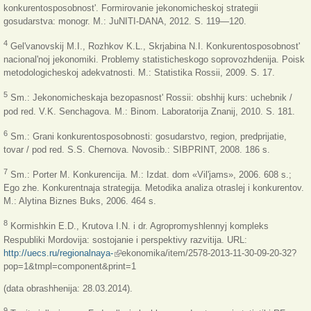
konkurentosposobnost'. Formirovanie jekonomicheskoj strategii
gosudarstva: monogr. M.: JuNITI-DANA, 2012. S. 119—120.
4
Gel'vanovskij M.I., Rozhkov K.L., Skrjabina N.I. Konkurentosposobnost'
nacional'noj jekonomiki. Problemy statisticheskogo soprovozhdenija. Poisk
metodologicheskoj adekvatnosti. M.: Statistika Rossii, 2009. S. 17.
5
Sm.: Jekonomicheskaja bezopasnost' Rossii: obshhij kurs: uchebnik /
pod red. V.K. Senchagova. M.: Binom. Laboratorija Znanij, 2010. S. 181.
6
Sm.: Grani konkurentosposobnosti: gosudarstvo, region, predprijatie,
tovar / pod red. S.S. Chernova. Novosib.: SIBPRINT, 2008. 186 s.
7
Sm.: Porter M. Konkurencija. M.: Izdat. dom «Vil'jams», 2006. 608 s.;
Ego zhe. Konkurentnaja strategija. Metodika analiza otraslej i konkurentov.
M.: Alytina Biznes Buks, 2006. 464 s.
8
Kormishkin E.D., Krutova I.N. i dr. Agropromyshlennyj kompleks
Respubliki Mordovija: sostojanie i perspektivy razvitija. URL:
http://uecs.ru/regionalnaya-
(link is external)
ekonomika/item/2578-2013-11-30-09-20-32?
pop=1&tmpl=component&print=1
(data obrashhenija: 28.03.2014).
9