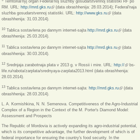
Territorial'nyj organ Federal'noj sluzhby gosudarstvennoj statistiki RF po
RM. URL:
http://mrd.gks.ru
(link is external)
(data obrashhenija: 28.03.2014); Federal'naja
sluzhba gosudarstvennoj statistiki. URL:
http://www.gks.ru
(link is external)
(data
obrashhenija: 31.03.2014).
(link is
10
Tablica sostavlena po dannym internet-sajta
http://mrd.gks.ru
(data
external)
obrashhenija: 25.03.2014).
(link is
11
Tablica sostavlena po dannym internet-sajta
http://mrd.gks.ru
(data
external)
obrashhenija: 30.03.2014).
(link is
12
Srednjaja zarabotnaja plata v 2013 g. v Rossii i mire. URL:
http://
bs-
external)
life.ru/rabota/zarplata/srednyaya-zarplata2013.html (data obrashhenija:
28.03.2014).
(link is
13
Tablica sostavlena po dannym internet-sajta:
http://mrd.gks.ru
(data
external)
obrashhenija: 28.03.2014).
L. A. Kormishkina, N. N. Semenova. Competitiveness of the Agro-Industrial
Complex of a Region in the Context of the M. Porter's Diamond Model:
Assessment and Prospects
The Republic of Mordovia is actively expanding its agro-industrial potential,
which is its competitive advantage, the further development of which is of
federal importance for ensuring the country's food security. In the