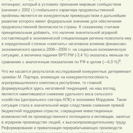
потенциал, который в условиях признания мировым сообществом
(начиная с 2002 г.) глобального характера продовольственной
проблемы является ее конкурентным преимуществом и дальнейшее
развитие которого имеет федеральное значение для обеспечения
продовольственной безопасности страны. К сказанному считаем
принципиальным добавить, что наличие значительной аграрной
составляющей в экономической специализации региона позволила ему
в определенной степени «смягчить» негативное влияние финансово-
экономического кризиса 2008—2009 гг. на социально-экономическую
ситуацию, а величина падения ВРП РМ (-3,4 %) оказалась меньше по
9
сравнению с аналогичным показателем по РФ в целом (—6,0 %)
.
Что же касается результатов исследований конкурентных детерминант
«ромба» М. Портера, влияющих на конкурентоспособность
агропромышленного комплекса республики, то главной
формирующейся здесь негативной тенденцией, на наш взгляд,
является наметившееся снижение удельного веса сельского
хозяйства (центрального сектора АПК) в экономике Мордовии. Такая
ситуация стала в значительной мере следствием снижения прямой
бюджетной поддержки отрасли, сокращения инвестиционных
возможностей ее производственного потенциала и мотивации, занятых
в аграрном производстве людей, к высокопроизводительному труду.
Реформирование и приватизация перерабатывающих производств