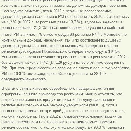
хозяйства зависит от уровня реальных денежных доходов населения.
Необходимо отметить, что в 2012 г. реальные располагаемые
денежные доходы населения в РМ по сравнению с 2010 г. сократились
на 4,2 % (в 2007 г. их рост был равен 13,7 %), а уровень бедности в
регионе составил 21,3 %. В настоящее время по уровню заработной
12
платы РМ занимает 75-е место среди 83 регионов РФ
. Мордовия по
номинальным доходам населения, так и по соотношению душевых
денежных доходов и прожиточного минимума находится в числе
регионов-аутсайдеров Приволжского федерального округа (ПФО).
Номинальная среднемесячная заработная плата в республике в 2012 г.
была самой низкой в ПФО (14 129 руб.) и на 55,5 % ниже средней по
РФ. При этом среднемесячная заработная плата в сельском хозяйстве
РМ на 16,3 % ниже среднероссийского уровня и на 22,1 % —
среднереспубликанского.
В связи с этим в качестве своеобразного парадокса состояния
агропромышленного производства республики можно отметить, что
потребление основных продуктов питания на душу населения в
регионе значительно ниже рекомендуемых норм (табл. 3), хотя в
регионе выдерживается критерий достаточности производства мяса,
молока, картофеля. Так, в 2012 г. потребление основных продуктов
питания населением по отношению к рекомендуемым нормам в
регионе составляло по молоку и молокопродуктам 90,3 %, овощам и