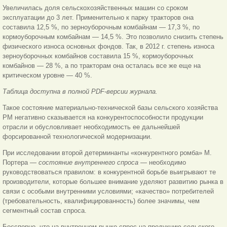
Увеличилась доля сельскохозяйственных машин со сроком
эксплуатации до 3 лет. Применительно к парку тракторов она
составила 12,5 %, по зерноуборочным комбайнам — 17,3 %, по
кормоуборочным комбайнам — 14,5 %. Это позволило снизить степень
физического износа основных фондов. Так, в 2012 г. степень износа
зерноуборочных комбайнов составила 15 %, кормоуборочных
комбайнов — 28 %, а по тракторам она осталась все же еще на
критическом уровне — 40 %.
Таблица доступна в полной PDF-версии журнала.
Такое состояние материально-технической базы сельского хозяйства
РМ негативно сказывается на конкурентоспособности продукции
отрасли и обусловливает необходимость ее дальнейшей
форсированной технологической модернизации.
При исследовании второй детерминанты «конкурентного ромба» М.
Портера —
состояние внутреннего спроса
— необходимо
руководствоваться правилом: в конкурентной борьбе выигрывают те
производители, которые большее внимание уделяют развитию рынка в
связи с особыми внутренними условиями; «качество» потребителей
(требовательность, квалифицированность) более значимы, чем
сегментный состав спроса.
Бесспорно, что на внутреннем рынке спрос на продукцию сельского