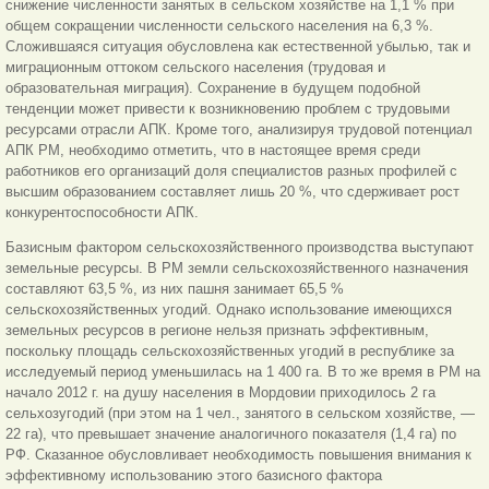
снижение численности занятых в сельском хозяйстве на 1,1 % при
общем сокращении численности сельского населения на 6,3 %.
Сложившаяся ситуация обусловлена как естественной убылью, так и
миграционным оттоком сельского населения (трудовая и
образовательная миграция). Сохранение в будущем подобной
тенденции может привести к возникновению проблем с трудовыми
ресурсами отрасли АПК. Кроме того, анализируя трудовой потенциал
АПК РМ, необходимо отметить, что в настоящее время среди
работников его организаций доля специалистов разных профилей с
высшим образованием составляет лишь 20 %, что сдерживает рост
конкурентоспособности АПК.
Базисным фактором сельскохозяйственного производства выступают
земельные ресурсы. В РМ земли сельскохозяйственного назначения
составляют 63,5 %, из них пашня занимает 65,5 %
сельскохозяйственных угодий. Однако использование имеющихся
земельных ресурсов в регионе нельзя признать эффективным,
поскольку площадь сельскохозяйственных угодий в республике за
исследуемый период уменьшилась на 1 400 га. В то же время в РМ на
начало 2012 г. на душу населения в Мордовии приходилось 2 га
сельхозугодий (при этом на 1 чел., занятого в сельском хозяйстве, —
22 га), что превышает значение аналогичного показателя (1,4 га) по
РФ. Сказанное обусловливает необходимость повышения внимания к
эффективному использованию этого базисного фактора