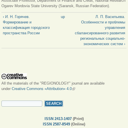
Associate Professor, Department of Finance and Credit, National Research
Ogarev Mordovia State University (Saransk, Russian Federation).
‹ И. Н. Горячев.
up
Л. П. Васильева.
Формирование и
Особенности и проблемы
классификация городского
управления
пространства России
сбалансированного развития
региональных социально-
экономических систем ›
All the materials of the "REGIONOLOGY" journal are available
under
Creative Commons «Attribution» 4.0
(link is external)
SEARCH FORM
Search
ISSN 2413-1407
(Print)
ISSN 2587-8549
(Online)