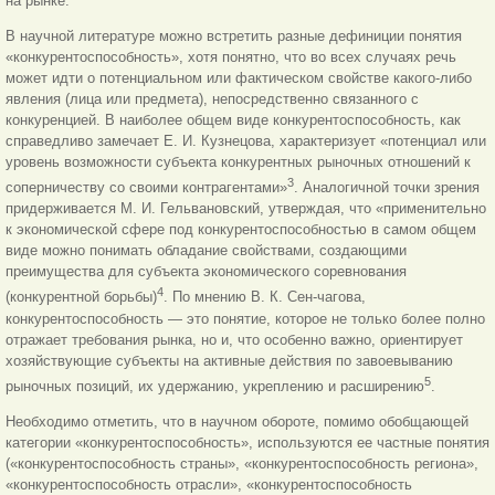
на рынке.
В научной литературе можно встретить разные дефиниции понятия
«конкурентоспособность», хотя понятно, что во всех случаях речь
может идти о потенциальном или фактическом свойстве какого-либо
явления (лица или предмета), непосредственно связанного с
конкуренцией. В наиболее общем виде конкурентоспособность, как
справедливо замечает Е. И. Кузнецова, характеризует «потенциал или
уровень возможности субъекта конкурентных рыночных отношений к
3
соперничеству со своими контрагентами»
. Аналогичной точки зрения
придерживается М. И. Гельвановский, утверждая, что «применительно
к экономической сфере под конкурентоспособностью в самом общем
виде можно понимать обладание свойствами, создающими
преимущества для субъекта экономического соревнования
4
(конкурентной борьбы)
. По мнению В. К. Сен-чагова,
конкурентоспособность — это понятие, которое не только более полно
отражает требования рынка, но и, что особенно важно, ориентирует
хозяйствующие субъекты на активные действия по завоевыванию
5
рыночных позиций, их удержанию, укреплению и расширению
.
Необходимо отметить, что в научном обороте, помимо обобщающей
категории «конкурентоспособность», используются ее частные понятия
(«конкурентоспособность страны», «конкурентоспособность региона»,
«конкурентоспособность отрасли», «конкурентоспособность