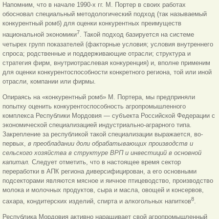
Напомним, что в начале 1990-х гг. М. Портер в своих работах
обосновал специальный методологический подход (так называемый
конкурентный ромб) для оценки конкурентных преимуществ
7
национальной экономики
. Такой подход базируется на системе
четырех групп показателей (факторные условия; условия внутреннего
спроса; родственные и поддерживающие отрасли; структура и
стратегия фирм, внутриотраслевая конкуренция) и, вполне применим
для оценки конкурентоспособности конкретного региона, той или иной
отрасли, компании или фирмы.
Опираясь на «конкурентный ромб» М. Портера, мы предприняли
попытку оценить конкурентоспособность агропромышленного
комплекса Республики Мордовия — субъекта Российской Федерации с
экономической специализацией индустриально-аграрного типа.
Закрепление за республикой такой специализации выражается, во-
первых,
в преобладании доли обрабатывающих производств и
сельского хозяйства в структуре ВРП и инвестиций в основной
капитал.
Следует отметить, что в настоящее время сектор
переработки в АПК региона диверсифицирован, а его основными
подсекторами являются мясное и яичное птицеводство, производство
молока и молочных продуктов, сыра и масла, овощей и консервов,
8
сахара, кондитерских изделий, спирта и алкогольных напитков
.
Республика Мордовия активно наращивает свой агропромышленный