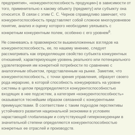
предприятия», «конкурентоспособность продукции») в зависимости от
того, применительно к какому объекту (предмету) или субъекту она
относится. В связи с этим С. С. Чернов справедливо замечает, что
конкурентоспособность представляет собой сложное многоуровневое
понятие, анализ и оценку которого необходимо увязывать с
6
конкретным конкурентным полем, особенно с его уровнем
.
Не сомневаясь в правомерности вышеизложенных взглядов на
конкурентоспособность, ее, по нашему мнению, следует
рассматривать как определяющее свойство субъекта конкурентных
отношений, характеризующее уровень реального или потенциального
удовлетворения им конкретной потребности по сравнению с
аналогичным объектом, представленным на рынке. Заметим, что
конкурентоспособность, с точки зрения управления, образует своего
рода иерархию, в которой способность конкурировать на уровне
системы в целом предопределяется конкурентоспособностью
входящих в нее подсистем, а категория «конкурентоспособность»
оказывается теснейшим образом связанной с конкурентными
преимуществами. В соответствии с таким подходом перспективы
устойчивого развития национальной экономики в условиях
нарастающей глобализации и сопутствующей гиперконкуренции в
значительной степени определяются конкурентоспособностью
конкретных ее отраслей и производств.