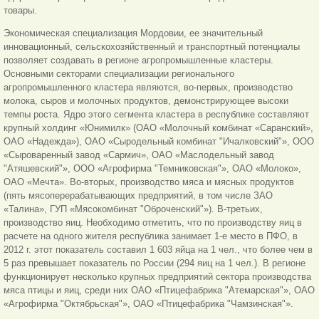
товары.
Экономическая специализация Мордовии, ее значительный
инновационный, сельскохозяйственный и транспортный потенциалы
позволяет создавать в регионе агропромышленные кластеры.
Основными секторами специализации регионального
агропромышленного кластера являются, во-первых, производство
молока, сыров и молочных продуктов, демонстрирующее высоки
темпы роста. Ядро этого сегмента кластера в республике составляют
крупный холдинг «Юнимилк» (ОАО «Молочный комбинат «Саранский»,
ОАО «Надежда»), ОАО «Сыродельный комбинат "Ичалковский"», ООО
«Сыроваренный завод «Сармич», ОАО «Маслодельный завод
"Атяшевский"», ООО «Агрофирма "Темниковская"», ОАО «Молоко»,
ОАО «Мечта». Во-вторых, производство мяса и мясных продуктов
(пять мясоперерабатывающих предприятий, в том числе ЗАО
«Талина», ГУП «Мясокомбинат "Оброченский"»). В-третьих,
производство яиц. Необходимо отметить, что по производству яиц в
расчете на одного жителя республика занимает 1-е место в ПФО, в
2012 г. этот показатель составил 1 603 яйца на 1 чел., что более чем в
5 раз превышает показатель по России (294 яиц на 1 чел.). В регионе
функционирует несколько крупных предприятий сектора производства
мяса птицы и яиц, среди них ОАО «Птицефабрика "Атемарская"», ОАО
«Агрофирма "Октябрьская"», ОАО «Птицефабрика "Чамзинская"».