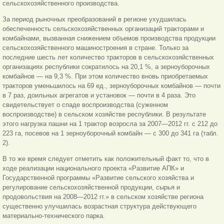
сельскохозяйственного производства.
За период рыночных преобразований в регионе ухудшилась
обеспеченность сельскохозяйственных организаций тракторами и
комбайнами, вызванная снижением объемов производства продукции
сельскохозяйственного машиностроения в стране. Только за
последние шесть лет количество тракторов в сельскохозяйственных
организациях республики сократилось на 20,1 %, а зерноуборочных
комбайнов — на 9,3 %. При этом количество вновь приобретаемых
тракторов уменьшилось на 69 ед., зерноуборочных комбайнов — почти
в 7 раз, доильных агрегатов и установок — почти в 4 раза. Это
свидетельствует о спаде воспроизводства (суженном
воспроизводстве) в сельском хозяйстве республики. В результате
этого нагрузка пашни на 1 трактор возросла за 2007—2012 гг. с 212 до
223 га, посевов на 1 зерноуборочный комбайн — с 300 до 341 га (табл.
2).
В то же время следует отметить как положительный факт то, что в
ходе реализации национального проекта «Развитие АПК» и
Государственной программы «Развитие сельского хозяйства и
регулирование сельскохозяйственной продукции, сырья и
продовольствия на 2008—2012 гг.» в сельском хозяйстве региона
существенно улучшилась возрастная структура действующего
материально-технического парка.