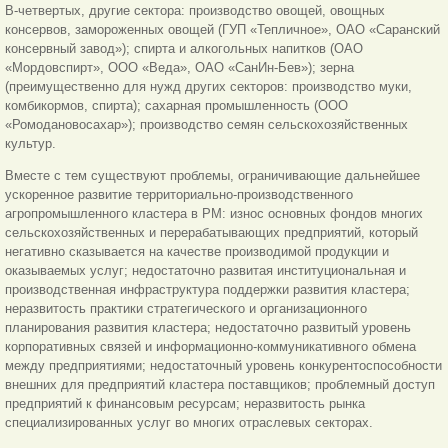
В-четвертых, другие сектора: производство овощей, овощных
консервов, замороженных овощей (ГУП «Тепличное», ОАО «Саранский
консервный завод»); спирта и алкогольных напитков (ОАО
«Мордовспирт», ООО «Веда», ОАО «СанИн-Бев»); зерна
(преимущественно для нужд других секторов: производство муки,
комбикормов, спирта); сахарная промышленность (ООО
«Ромодановосахар»); производство семян сельскохозяйственных
культур.
Вместе с тем существуют проблемы, ограничивающие дальнейшее
ускоренное развитие территориально-производственного
агропромышленного кластера в РМ: износ основных фондов многих
сельскохозяйственных и перерабатывающих предприятий, который
негативно сказывается на качестве производимой продукции и
оказываемых услуг; недостаточно развитая институциональная и
производственная инфраструктура поддержки развития кластера;
неразвитость практики стратегического и организационного
планирования развития кластера; недостаточно развитый уровень
корпоративных связей и информационно-коммуникативного обмена
между предприятиями; недостаточный уровень конкурентоспособности
внешних для предприятий кластера поставщиков; проблемный доступ
предприятий к финансовым ресурсам; неразвитость рынка
специализированных услуг во многих отраслевых секторах.