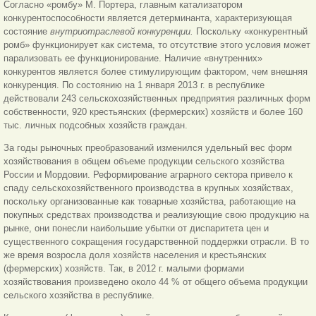
Согласно «ромбу» М. Портера, главным катализатором
конкурентоспособности является детерминанта, характеризующая
состояние
внутриотраслевой конкуренции.
Поскольку «конкурентный
ромб» функционирует как система, то отсутствие этого условия может
парализовать ее функционирование. Наличие «внутренних»
конкурентов является более стимулирующим фактором, чем внешняя
конкуренция. По состоянию на 1 января 2013 г. в республике
действовали 243 сельскохозяйственных предприятия различных форм
собственности, 920 крестьянских (фермерских) хозяйств и более 160
тыс. личных подсобных хозяйств граждан.
За годы рыночных преобразований изменился удельный вес форм
хозяйствования в общем объеме продукции сельского хозяйства
России и Мордовии. Реформирование аграрного сектора привело к
спаду сельскохозяйственного производства в крупных хозяйствах,
поскольку организованные как товарные хозяйства, работающие на
покупных средствах производства и реализующие свою продукцию на
рынке, они понесли наибольшие убытки от диспаритета цен и
существенного сокращения государственной поддержки отрасли. В то
же время возросла доля хозяйств населения и крестьянских
(фермерских) хозяйств. Так, в 2012 г. малыми формами
хозяйствования произведено около 44 % от общего объема продукции
сельского хозяйства в республике.