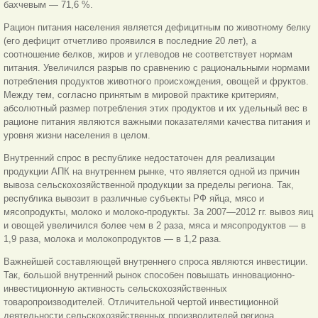
бахчевым — 71,6 %.
Рацион питания населения является дефицитным по животному белку
(его дефицит отчетливо проявился в последние 20 лет), а
соотношение белков, жиров и углеводов не соответствует нормам
питания. Увеличился разрыв по сравнению с рациональными нормами
потребления продуктов животного происхождения, овощей и фруктов.
Между тем, согласно принятым в мировой практике критериям,
абсолютный размер потребления этих продуктов и их удельный вес в
рационе питания являются важными показателями качества питания и
уровня жизни населения в целом.
Внутренний спрос в республике недостаточен для реализации
продукции АПК на внутреннем рынке, что является одной из причин
вывоза сельскохозяйственной продукции за пределы региона. Так,
республика вывозит в различные субъекты РФ яйца, мясо и
мясопродукты, молоко и молоко-продукты. За 2007—2012 гг. вывоз яиц
и овощей увеличился более чем в 2 раза, мяса и мясопродуктов — в
1,9 раза, молока и молокопродуктов — в 1,2 раза.
Важнейшей составляющей внутреннего спроса являются инвестиции.
Так, большой внутренний рынок способен повышать инновационно-
инвестиционную активность сельскохозяйственных
товаропроизводителей. Отличительной чертой инвестиционной
деятельности сельскохозяйственных производителей региона