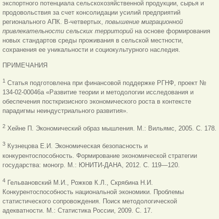
экспортного потенциала сельскохозяйственной продукции, сырья и
продовольствия за счет консолидации усилий предприятий
регионального АПК. В-четвертых,
повышение миграционной
привлекательности сельских территорий
на основе формирования
новых стандартов среды проживания в сельской местности,
сохранения ее уникальности и социокультурного наследия.
ПРИМЕЧАНИЯ
1
Статья подготовлена при финансовой поддержке РГНФ, проект №
134-02-00046а «Развитие теории и методологии исследования и
обеспечения посткризисного экономического роста в контексте
парадигмы неиндустриального развития».
2
Хейне П. Экономический образ мышления. М.: Вильямс, 2005. С. 178.
3
Кузнецова Е.И. Экономическая безопасность и
конкурентоспособность. Формирование экономической стратегии
государства: моногр. М.: ЮНИТИ-ДАНА, 2012. С. 119—120.
4
Гельвановский М.И., Рожков К.Л., Скрябина Н.И.
Конкурентоспособность национальной экономики. Проблемы
статистического сопровождения. Поиск методологической
адекватности. М.: Статистика России, 2009. С. 17.