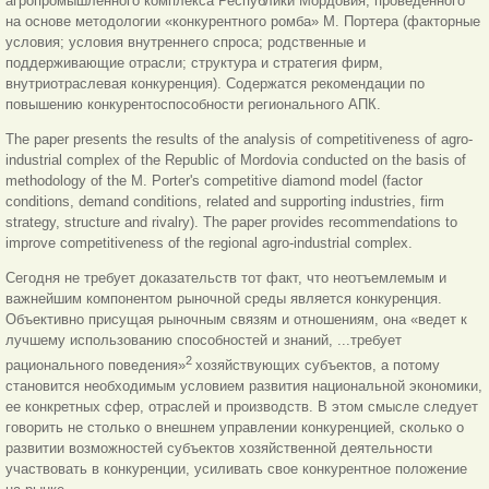
агропромышленного комплекса Республики Мордовия, проведенного
на основе методологии «конкурентного ромба» М. Портера (факторные
условия; условия внутреннего спроса; родственные и
поддерживающие отрасли; структура и стратегия фирм,
внутриотраслевая конкуренция). Содержатся рекомендации по
повышению конкурентоспособности регионального АПК.
The paper presents the results of the analysis of competitiveness of agro-
industrial complex of the Republic of Mordovia conducted on the basis of
methodology of the M. Porter's competitive diamond model (factor
conditions, demand conditions, related and supporting industries, firm
strategy, structure and rivalry). The paper provides recommendations to
improve competitiveness of the regional agro-industrial complex.
Сегодня не требует доказательств тот факт, что неотъемлемым и
важнейшим компонентом рыночной среды является конкуренция.
Объективно присущая рыночным связям и отношениям, она «ведет к
лучшему использованию способностей и знаний, ...требует
2
рационального поведения»
хозяйствующих субъектов, а потому
становится необходимым условием развития национальной экономики,
ее конкретных сфер, отраслей и производств. В этом смысле следует
говорить не столько о внешнем управлении конкуренцией, сколько о
развитии возможностей субъектов хозяйственной деятельности
участвовать в конкуренции, усиливать свое конкурентное положение