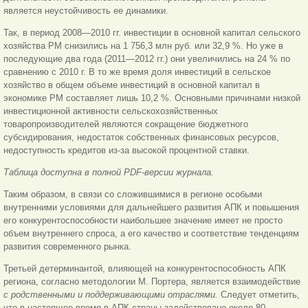
является неустойчивость ее динамики.
Так, в период 2008—2010 гг. инвестиции в основной капитал сельского
хозяйства РМ снизились на 1 756,3 млн руб. или 32,9 %. Но уже в
последующие два года (2011—2012 гг.) они увеличились на 24 % по
сравнению с 2010 г. В то же время доля инвестиций в сельское
хозяйство в общем объеме инвестиций в основной капитал в
экономике РМ составляет лишь 10,2 %. Основными причинами низкой
инвестиционной активности сельскохозяйственных
товаропроизводителей являются сокращение бюджетного
субсидирования, недостаток собственных финансовых ресурсов,
недоступность кредитов из-за высокой процентной ставки.
Таблица доступна в полной PDF-версии журнала.
Таким образом, в связи со сложившимися в регионе особыми
внутренними условиями для дальнейшего развития АПК и повышения
его конкурентоспособности наибольшее значение имеет не просто
объем внутреннего спроса, а его качество и соответствие тенденциям
развития современного рынка.
Третьей детерминантой, влияющей на конкурентоспособность АПК
региона, согласно методологии М. Портера, является взаимодействие
с родственными и поддерживающими отраслями.
Следует отметить,
что в настоящее время в АПК страны задействовано около 80