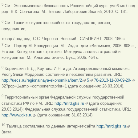
5
См.: Экономическая безопасность России: общий курс: учебник / под
ред. В.К. Сенчагова. М.: Бином. Лаборатория Знаний, 2010. С. 181.
6
См.: Грани конкурентоспособности: государство, регион,
предприятие,
товар / под ред. С.С. Чернова. Новосиб.: СИБПРИНТ, 2008. 186 с.
7
См.: Портер М. Конкуренция. М.: Издат. дом «Вильямс», 2006. 608 с.;
Его же. Конкурентная стратегия. Методика анализа отраслей и
конкурентов. М.: Алытина Бизнес Букс, 2006. 464 с.
8
Кормишкин Е.Д., Крутова И.Н. и др. Агропромышленный комплекс
Республики Мордовия: состояние и перспективы развития. URL:
http://uecs.ru/regionalnaya-ekonomika/item/2
(link is external)
5
(link is external)
78-2013-11-30-09-20-
(lin
32?pop=1&tmpl=component&print=1 (дата обращения: 28.03.2014).
ext
9
Территориальный орган Федеральной службы государственной
статистики РФ по РМ. URL:
http://mrd.gks.ru
(link is external)
(дата обращения:
28.03.2014); Федеральная служба государственной статистики. URL:
http://www.gks.ru
(link is external)
(дата обращения: 31.03.2014).
(link is
10
Таблица составлена по данным интернет-сайта
http://mrd.gks.ru
externa
(дата