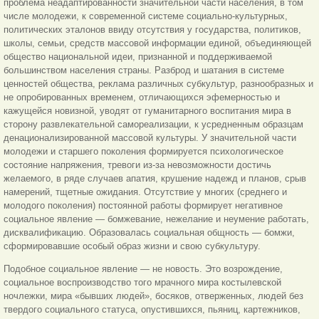
проблема неадаптированности значительной части населения, в том
числе молодежи, к современной системе социально-культурных,
политических эталонов ввиду отсутствия у государства, политиков,
школы, семьи, средств массовой информации единой, объединяющей
общество национальной идеи, признанной и поддерживаемой
большинством населения страны. Разброд и шатания в системе
ценностей общества, реклама различных субкультур, разнообразных и
не опробированных временем, отличающихся эфемерностью и
кажущейся новизной, уводят от гуманитарного воспитания мира в
сторону развлекательной самореализации, к усредненным образцам
денационализированной массовой культуры. У значительной части
молодежи и старшего поколения формируется психологическое
состояние напряжения, тревоги из-за невозможности достичь
желаемого, в ряде случаев апатия, крушение надежд и планов, срыв
намерений, тщетные ожидания. Отсутствие у многих (среднего и
молодого поколения) постоянной работы формирует негативное
социальное явление — бомжевание, нежелание и неумение работать,
дисквалификацию. Образовалась социальная общность — бомжи,
сформировавшие особый образ жизни и свою субкультуру.
Подобное социальное явление — не новость. Это возрождение,
социальное воспроизводство того мрачного мира костылевской
ночлежки, мира «бывших людей», босяков, отверженных, людей без
твердого социального статуса, опустившихся, пьяниц, картежников,