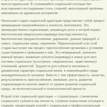
многостадиальный. В сложившейся социальной ситуации без
всестороннего исследования столь сложной, многогранной проблемы
невозможно ее адекватное восприятие.
Начальная стадия социальной адаптации представляет собой
процесс
превращения новорожденного в личность (онтогенез).
Это
преимущественно социализация, решающую роль в которой играют
биологические предпосылки индивида (наследственность),
биологические предрасположения, дарования, данные природой, и
семья, социальная среда, окружение. Первоначальный этап этой
стадии выступает как процесс приспособления организма к условиям
существования и привыкания к ним. Это непрерывный, жизненно
важный процесс вживания субъекта (индивида) в новые для него
системы социальных (культурных, национальных, нравственных)
отношений, ценностей. Трудности для субъекта заложены в
динамичном характере социальной жизни, в изменяющейся среде
жизнедеятельности человека. Вместе с тем эффективность, качество,
результативность приспособления, вживания, роста, развития,
социализации во многом зависят от уровня развития социальной
среды, ее интеллектуальной и психологической зрелости.
Второй этап социальной адаптации —
социализация,
становление
социального субъекта как личности, глубокое осмысление ситуации в
социуме, концентрация усилий с социальным и профессиональным