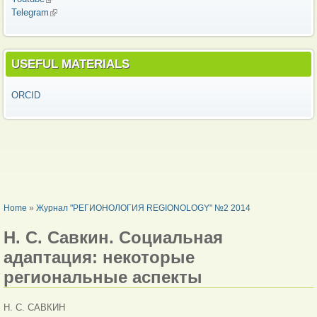
Telegram
(link is external)
USEFUL MATERIALS
ORCID
YOU ARE HERE
Home
»
Журнал "РЕГИОНОЛОГИЯ REGIONOLOGY" №2 2014
Н. С. Савкин. Социальная
адаптация: некоторые
региональные аспекты
Н. С. САВКИН