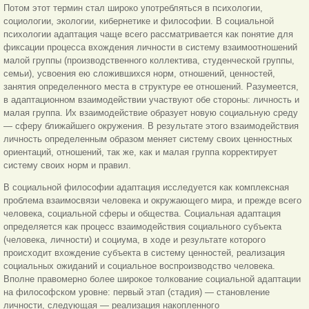
Потом этот термин стал широко употребляться в психологии,
социологии, экологии, кибернетике и философии. В социальной
психологии адаптация чаще всего рассматривается как понятие для
фиксации процесса вхождения личности в систему взаимоотношений
малой группы (производственного коллектива, студенческой группы,
семьи), усвоения ею сложившихся норм, отношений, ценностей,
занятия определенного места в структуре ее отношений. Разумеется,
в адаптационном взаимодействии участвуют обе стороны: личность и
малая группа. Их взаимодействие образует новую социальную среду
— сферу ближайшего окружения. В результате этого взаимодействия
личность определенным образом меняет систему своих ценностных
ориентаций, отношений, так же, как и малая группа корректирует
систему своих норм и правил.
В социальной философии адаптация исследуется как комплексная
проблема взаимосвязи человека и окружающего мира, и прежде всего
человека, социальной сферы и общества. Социальная адаптация
определяется как процесс взаимодействия социального субъекта
(человека, личности) и социума, в ходе и результате которого
происходит вхождение субъекта в систему ценностей, реализация
социальных ожиданий и социальное воспроизводство человека.
Вполне правомерно более широкое толкование социальной адаптации
на философском уровне: первый этап (стадия) — становление
личности, следующая — реализация накопленного