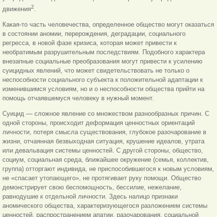
2
движения
.
Какая-то часть человечества, определенное общество могут оказаться
в состоянии аномии, перерождения, деградации, социального
регресса, в новой фазе кризиса, которая может привести к
необратимым разрушительным последствиям. Подобного характера
внезапные социальные преобразования могут привести к усилению
суицидных явлений, что может свидетельствовать не только о
неспособности социального субъекта к положительной адаптации к
изменившимся условиям, но и о неспособности общества прийти на
помощь отчаявшемуся человеку в нужный момент.
Суицид — сложное явление со множеством разнообразных причин. С
одной стороны, происходит деформация ценностных ориентаций
личности, потеря смысла существования, глубокое разочарование в
жизни, отчаянная безвыходная ситуация, крушение идеалов, утрата
или девальвация системы ценностей. С другой стороны, общество,
социум, социальная среда, ближайшее окружение (семья, коллектив,
группа) отторгают индивида, не приспособившегося к новым условиям,
не «спасает утопающего», не протягивает руку помощи. Общество
демонстрирует свою беспомощность, бессилие, нежелание,
равнодушие к отдельной личности. Здесь налицо признаки
аномического общества, характеризующегося разложением системы
ценностей, распространением апатии, разочарования, социальной