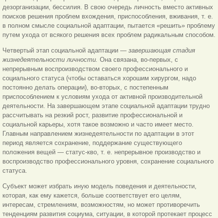
дезорганизации, бессилия. В свою очередь личность вместо активных
поисков решения проблем вхождения, приспособления, вживания, т. е.
в полном смысле социальной адаптации, пытается «решить» проблему
путем ухода от всякого решения всех проблем радикальным способом.
Четвертый этап социальной адаптации —
завершающая стадия
жизнедеятельности личности.
Она связана, во-первых, с
непрерывным воспроизводством своего профессионального и
социального статуса (чтобы оставаться хорошим хирургом, надо
постоянно делать операции), во-вторых, с постепенным
приспособлением к условиям ухода от активной производительной
деятельности. На завершающем этапе социальной адаптации трудно
рассчитывать на резкий рост, развитие профессиональной и
социальной карьеры, хотя такое возможно и часто имеет место.
Главным направлением жизнедеятельности по адаптации в этот
период является сохранение, поддержание существующего
положения вещей — статус-кво, т. е. непрерывное производство и
воспроизводство профессионального уровня, сохранение социального
статуса.
Субъект может избрать иную модель поведения и деятельности,
которая, как ему кажется, больше соответствует его целям,
интересам, стремлениям, возможностям, но может противоречить
тенденциям развития социума, ситуации, в которой протекает процесс