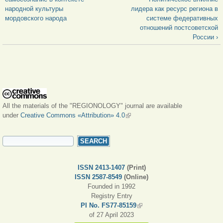
народной культуры
лидера как ресурс региона в
мордовского народа
системе федеративных
отношений постсоветской
России ›
All the materials of the "REGIONOLOGY" journal are available
under
Creative Commons «Attribution» 4.0
(link is external)
SEARCH FORM
Search
ISSN 2413-1407
(Print)
ISSN 2587-8549
(Online)
Founded in 1992
Registry Entry
PI No. FS77-85159
(link is external)
of 27 April 2023