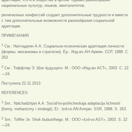
национальных культур, языков, менталитетов,
религиозных конфессий создает дополнительные трудности и вместе
с тем дополнительные возможности разнообразия социальной
адаптации.
ПРИМЕЧАНИЯ
1
См.: Налчаджян А.А. Социально-психическая адаптация личности
(формы, механизмы и стратегии). Ер.: Изд-во АН Армян. ССР, 1988. С.
263.
2
См.: Тоффлер Э. Шок будущего. М.: ООО «Изд-во АСТ», 2003. С. 22
—24.
Поступила 22.11.2013.
REFERENCES
1
Sm.: Nalchadzhjan A.A. Social'no-psihicheskaja adaptacija lichnosti
(formy, mehanizmy i strategii). Er.: Izd-vo AN Armjan. SSR, 1988. S. 263.
2
Sm.: Toffler Je. Shok budushhego. M.: OOO «Izd-vo AST», 2003. S. 22
—24.