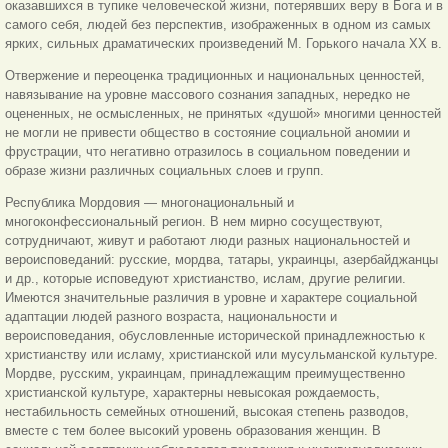
оказавшихся в тупике человеческой жизни, потерявших веру в Бога и в
самого себя, людей без перспектив, изображенных в одном из самых
ярких, сильных драматических произведений М. Горького начала XX в.
Отвержение и переоценка традиционных и национальных ценностей,
навязывание на уровне массового сознания западных, нередко не
оцененных, не осмысленных, не принятых «душой» многими ценностей
не могли не привести общество в состояние социальной аномии и
фрустрации, что негативно отразилось в социальном поведении и
образе жизни различных социальных слоев и групп.
Республика Мордовия — многонациональный и
многоконфессиональный регион. В нем мирно сосуществуют,
сотрудничают, живут и работают люди разных национальностей и
вероисповеданий: русские, мордва, татары, украинцы, азербайджанцы
и др., которые исповедуют христианство, ислам, другие религии.
Имеются значительные различия в уровне и характере социальной
адаптации людей разного возраста, национальности и
вероисповедания, обусловленные исторической принадлежностью к
христианству или исламу, христианской или мусульманской культуре.
Мордве, русским, украинцам, принадлежащим преимущественно
христианской культуре, характерны невысокая рождаемость,
нестабильность семейных отношений, высокая степень разводов,
вместе с тем более высокий уровень образования женщин. В