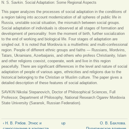
N. S. Savkin. Social Adaptation: Some Regional Aspects
This paper analyzes the processes of social adaptation in the conditions of
a region taking into account modernization of all spheres of public life in
Russia, unstable social situation, the mismatch between social groups.
Social adaptation of individuals is observed at all stages of formation and
development of personality: from the moment of birth, further socialization
to the end of working and biological life. Four stages of adaptation are
singled out. It is noted that Mordovia is a multiethnic and multi-confessional
region. People of different ethnic groups and faiths — Russians, Mordvins,
Tatars, Ukrainians, Azerbaijanis, and others who profess Christianity, Islam
and other religions coexist, cooperate, work and live in this region
peacefully. There are significant differences in the level and nature of social
adaptation of people of various ages, ethnicities and religions due to the
historical belonging to the Christian or Muslim culture. The paper gives a
detailed description of these features of social adaptation.
SAVKIN Nikolai Stepanovich, Doctor of Philosophical Sciences, Full
Professor, Department of Philosophy, National Research Ogarev Mordovia
State University (Saransk, Russian Federation).
‹ Н. В. Рябов. Этнос и
up
О. В. Бахлова.
самосознание в контексте
Политическое влияние