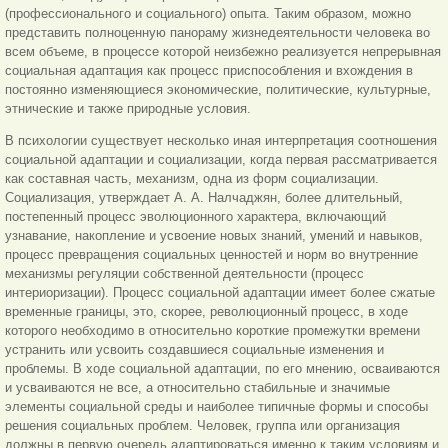
(профессионального и социального) опыта. Таким образом, можно
представить полноценную панораму жизнедеятельности человека во
всем объеме, в процессе которой неизбежно реализуется непрерывная
социальная адаптация как процесс приспособления и вхождения в
постоянно изменяющиеся экономические, политические, культурные,
этнические и также природные условия.
В психологии существует несколько иная интерпретация соотношения
социальной адаптации и социализации, когда первая рассматривается
как составная часть, механизм, одна из форм социализации.
Социализация, утверждает А. А. Налчаджян, более длительный,
постепенный процесс эволюционного характера, включающий
узнавание, накопление и усвоение новых знаний, умений и навыков,
процесс превращения социальных ценностей и норм во внутренние
механизмы регуляции собственной деятельности (процесс
интериоризации). Процесс социальной адаптации имеет более сжатые
временные границы, это, скорее, революционный процесс, в ходе
которого необходимо в относительно короткие промежутки времени
устранить или усвоить создавшиеся социальные изменения и
проблемы. В ходе социальной адаптации, по его мнению, осваиваются
и усваиваются не все, а относительно стабильные и значимые
элементы социальной среды и наиболее типичные формы и способы
решения социальных проблем. Человек, группа или организация
должны в первую очередь адаптироваться именно к таким условиям и