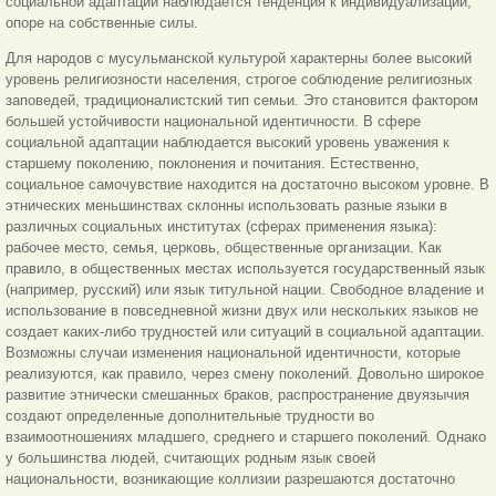
социальной адаптации наблюдается тенденция к индивидуализации,
опоре на собственные силы.
Для народов с мусульманской культурой характерны более высокий
уровень религиозности населения, строгое соблюдение религиозных
заповедей, традиционалистский тип семьи. Это становится фактором
большей устойчивости национальной идентичности. В сфере
социальной адаптации наблюдается высокий уровень уважения к
старшему поколению, поклонения и почитания. Естественно,
социальное самочувствие находится на достаточно высоком уровне. В
этнических меньшинствах склонны использовать разные языки в
различных социальных институтах (сферах применения языка):
рабочее место, семья, церковь, общественные организации. Как
правило, в общественных местах используется государственный язык
(например, русский) или язык титульной нации. Свободное владение и
использование в повседневной жизни двух или нескольких языков не
создает каких-либо трудностей или ситуаций в социальной адаптации.
Возможны случаи изменения национальной идентичности, которые
реализуются, как правило, через смену поколений. Довольно широкое
развитие этнически смешанных браков, распространение двуязычия
создают определенные дополнительные трудности во
взаимоотношениях младшего, среднего и старшего поколений. Однако
у большинства людей, считающих родным язык своей
национальности, возникающие коллизии разрешаются достаточно