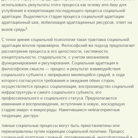
использовать результаты этого процесса как основу или базу для
углубления и конкретизации последующего процесса социальной
адаптации. Выделяются стадии процесса социальной адаптации:
адаптационный шок, мобилизация адаптационных ресурсов, ответ на
1
вызов среды
.
С точки зрения социальной психологии такая трактовка социальной
адаптации вполне правомерна. Философский же подход предполагает
рассмотрение процесса в его целостности, системности,
концептуальности, стадиальности, с учетом механизмов
функционирования и регулирования. Социальная адаптация в
философском смысле — процесс и результат взаимодействия
социального субъекта с непрерывно меняющейся средой, в ходе
которого согласуются требования и ожидания обеих сторон,
осуществляется процесс социализации, воспроизводство социальной
инфраструктуры и самого социального субъекта, его
профессионального и социального статуса. Предполагаются
изменения и воспроизведение, вступление в новую, восходящую
стадию макро- и микросреды. Наметившиеся неблагоприятные
тенденции, деструк-
тивные социальные процессы могут быть приостановлены или
перенаправлены путем коррекции социальной политики. Процесс
социальной адаптации сложный, противоречивый, многофакторный и