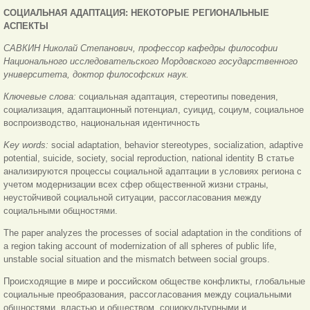
СОЦИАЛЬНАЯ АДАПТАЦИЯ: НЕКОТОРЫЕ РЕГИОНАЛЬНЫЕ
АСПЕКТЫ
САВКИН Николай Степанович, профессор кафедры философии
Национального исследовательского Мордовского государственного
университета, доктор философских наук.
Ключевые слова:
социальная адаптация, стереотипы поведения,
социализация, адаптационный потенциал, суицид, социум, социальное
воспроизводство, национальная идентичность
Key words:
social adaptation, behavior stereotypes, socialization, adaptive
potential, suicide, society, social reproduction, national identity В статье
анализируются процессы социальной адаптации в условиях региона с
учетом модернизации всех сфер общественной жизни страны,
неустойчивой социальной ситуации, рассогласования между
социальными общностями.
The paper analyzes the processes of social adaptation in the conditions of
a region taking account of modernization of all spheres of public life,
unstable social situation and the mismatch between social groups.
Происходящие в мире и российском обществе конфликты, глобальные
социальные преобразования, рассогласования между социальными
общностями, властью и обществом, социокультурными и