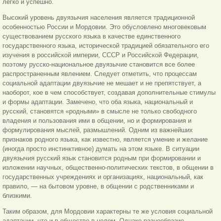
легко и успешно.
Высокий уровень двуязычия населения является традиционной
особенностью России и Мордовии. Это обусловлено многовековым
существованием русского языка в качестве единственного
государственного языка, исторической традицией обязательного его
изучения в российской империи, СССР и Российской Федерации,
поэтому русско-национальное двуязычие становится все более
распространенным явлением. Следует отметить, что процессам
социальной адаптации двуязычие не мешает и не препятствует, а
наоборот, кое в чем способствует, создавая дополнительные стимулы
и формы адаптации. Замечено, что оба языка, национальный и
русский, становятся «родными» в смысле не только свободного
владения и пользования ими в общении, но и формирования и
формулирования мыслей, размышлений. Одним из важнейших
признаков родного языка, как известно, является умение и желание
(иногда просто инстинктивное) думать на этом языке. В ситуации
двуязычия русский язык становится родным при формировании и
изложении научных, общественно-политических текстов, в общении в
государственных учреждениях и организациях, национальный, как
правило, — на бытовом уровне, в общении с родственниками и
близкими.
Таким образом, для Мордовии характерны те же условия социальной
адаптации, что и в обществе в целом. Однако разнообразие