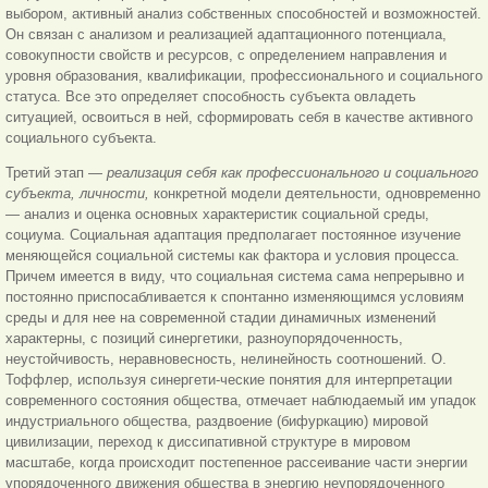
выбором, активный анализ собственных способностей и возможностей.
Он связан с анализом и реализацией адаптационного потенциала,
совокупности свойств и ресурсов, с определением направления и
уровня образования, квалификации, профессионального и социального
статуса. Все это определяет способность субъекта овладеть
ситуацией, освоиться в ней, сформировать себя в качестве активного
социального субъекта.
Третий этап —
реализация себя как профессионального и социального
субъекта, личности,
конкретной модели деятельности, одновременно
— анализ и оценка основных характеристик социальной среды,
социума. Социальная адаптация предполагает постоянное изучение
меняющейся социальной системы как фактора и условия процесса.
Причем имеется в виду, что социальная система сама непрерывно и
постоянно приспосабливается к спонтанно изменяющимся условиям
среды и для нее на современной стадии динамичных изменений
характерны, с позиций синергетики, разноупорядоченность,
неустойчивость, неравновесность, нелинейность соотношений. О.
Тоффлер, используя синергети-ческие понятия для интерпретации
современного состояния общества, отмечает наблюдаемый им упадок
индустриального общества, раздвоение (бифуркацию) мировой
цивилизации, переход к диссипативной структуре в мировом
масштабе, когда происходит постепенное рассеивание части энергии
упорядоченного движения общества в энергию неупорядоченного