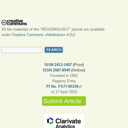
All the materials of the "REGIONOLOGY" journal are available
under
Creative Commons «Attribution» 4.0
(link is external)
SEARCH FORM
Search
ISSN 2413-1407
(Print)
ISSN 2587-8549
(Online)
Founded in 1992
Registry Entry
PI No. FS77-85159
(link is external)
of 27 April 2023
Submit Article
(link is external)