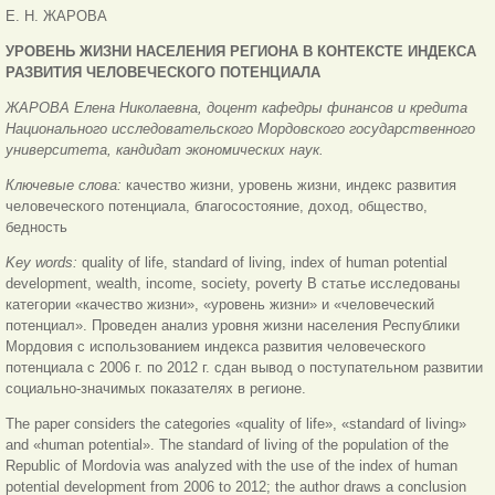
Е. Н. ЖАРОВА
УРОВЕНЬ ЖИЗНИ НАСЕЛЕНИЯ РЕГИОНА В КОНТЕКСТЕ ИНДЕКСА
РАЗВИТИЯ ЧЕЛОВЕЧЕСКОГО ПОТЕНЦИАЛА
ЖАРОВА Елена Николаевна, доцент кафедры финансов и кредита
Национального исследовательского Мордовского государственного
университета, кандидат экономических наук.
Ключевые слова:
качество жизни, уровень жизни, индекс развития
человеческого потенциала, благосостояние, доход, общество,
бедность
Key words:
quality of life, standard of living, index of human potential
development, wealth, income, society, poverty В статье исследованы
категории «качество жизни», «уровень жизни» и «человеческий
потенциал». Проведен анализ уровня жизни населения Республики
Мордовия с использованием индекса развития человеческого
потенциала с 2006 г. по 2012 г. сдан вывод о поступательном развитии
социально-значимых показателях в регионе.
The paper considers the categories «quality of life», «standard of living»
and «human potential». The standard of living of the population of the
Republic of Mordovia was analyzed with the use of the index of human
potential development from 2006 to 2012; the author draws a conclusion