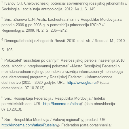
2
Ivanov O.I. Chelovecheskij potencial sovremennoj rossijskoj jekonomiki //
Sociologija i social'naja antropologija. 2012. № 1. S. 145.
3
Sm.: Zharova E.N. Analiz kachestva zhizni v Respublike Mordovija za
period s 2006 g po 2008 g. s pomoshh'ju primenenija IRChP //
Regionologija. 2009. № 2. S. 236—242.
4
Demograficheskij ezhegodnik Rossii. 2010: stat. sb. / Rosstat. M., 2010.
S. 105.
5
Pokazatel' rasschitan po dannym Vserossijskoj perepisi naselenija 2010
goda. Vhodit v integrirovannyj pokazatel' «Mesto Rossijskoj Federacii v
mezhdunarodnom rejtinge po indeksu razvitija informacionnyh tehnologij»
gosudarstvennoj programmy Rossijskoj Federacii «Informacionnoe
obshhestvo (2011—2020 gody)». URL:
http://www.gks.ru
(link is external)
(data
obrashhenija: 07.10.2013).
6
Sm.: Rossijskaja Federacija / Respublika Mordovija / Indeks
potrebitel'skih cen. URL:
http://knoema.ru/atlas
(link is external)
(data obrashhenija:
07.10.2013).
7
Sm.: Respublika Mordovija / Valovoj regional'nyj produkt. URL:
http://knoema.com/atlas/Russian
(link is external)
Federation (data obrashhenija: