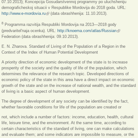
07.10.2013); Koncepcija Gosudarstvennoj programmy po uluchsheniju
demograficheskoj situacii v Respublike Mordovija do 2018 goda. URL:
http://www.e-mordovia.ru
(link is external)
(data obrashhenija: 11.10.2013).
8
Programma razvitija Respubliki Mordovija na 2013—2018 gody
(predvaritel'naja ocenka). URL:
http://knoema.com/atlas/Russian
(link is
Federation (data obrashhenija: 09.10.2013).
external)
E. N. Zharova. Standard of Living of the Population of a Region in the
Context of the Index of Human Potential Development
A priority direction of economic development of the state is to increase
prosperity of the society and the quality of life of the population, which
determines the relevance of the research topic. Developed directions of
economic policy of the state in this area have a direct impact on economic
growth of the state and on the increase of national wealth, and the standard
of living is a basic aspect of human development.
The degree of development of any society can be identified by the fact,
whether favorable conditions for life of the population are created or
not, which include a number of factors: income, education, health, cultural
life, leisure time, and the environment. At the same time, according to
certain characteristics of the standard of living, one can make calculations
and evaluate them; and some indicators are impossible to measure, or the