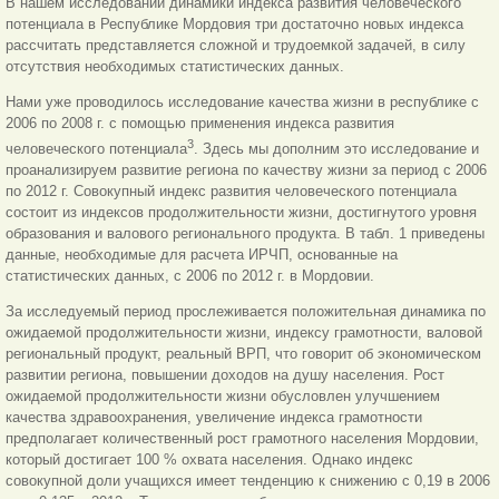
В нашем исследовании динамики индекса развития человеческого
потенциала в Республике Мордовия три достаточно новых индекса
рассчитать представляется сложной и трудоемкой задачей, в силу
отсутствия необходимых статистических данных.
Нами уже проводилось исследование качества жизни в республике с
2006 по 2008 г. с помощью применения индекса развития
3
человеческого потенциала
. Здесь мы дополним это исследование и
проанализируем развитие региона по качеству жизни за период с 2006
по 2012 г. Совокупный индекс развития человеческого потенциала
состоит из индексов продолжительности жизни, достигнутого уровня
образования и валового регионального продукта. В табл. 1 приведены
данные, необходимые для расчета ИРЧП, основанные на
статистических данных, с 2006 по 2012 г. в Мордовии.
За исследуемый период прослеживается положительная динамика по
ожидаемой продолжительности жизни, индексу грамотности, валовой
региональный продукт, реальный ВРП, что говорит об экономическом
развитии региона, повышении доходов на душу населения. Рост
ожидаемой продолжительности жизни обусловлен улучшением
качества здравоохранения, увеличение индекса грамотности
предполагает количественный рост грамотного населения Мордовии,
который достигает 100 % охвата населения. Однако индекс
совокупной доли учащихся имеет тенденцию к снижению с 0,19 в 2006