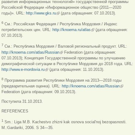
развития информационных технологий» государственной программы
Российской Федерации «Информационное общество (2011—2020
годы)». URL:
http://www.gks.ru
(link is external)
(дата обращения: 07.10.2013).
6
См.: Российская Федерация / Республика Мордовия / Индекс
потребительских цен. URL:
http://knoema.ru/atlas
(link is external)
(дата обращения:
07.10.2013).
7
См.: Республика Мордовия / Валовой региональный продукт. URL:
http://knoema.com/atlas/Russian
(link is external)
Federation (дата обращения:
07.10.2013); Концепция Государственной программы по улучшению
демографической ситуации в Республике Мордовия до 2018 года. URL:
http://www.e-mordovia.ru
(link is external)
(дата обращения: 11.10.2013).
8
Программа развития Республики Мордовия на 2013—2018 годы
(предварительная оценка). URL:
http://knoema.com/atlas/Russian
(link is
Federation (дата обращения: 09.10.2013).
external)
Поступила 31.10.2013.
REFERENCES
1
Sm.: Liga M.B. Kachestvo zhizni kak osnova social'noj bezopasnosti.
M.:Gardariki, 2006. S 34—35.