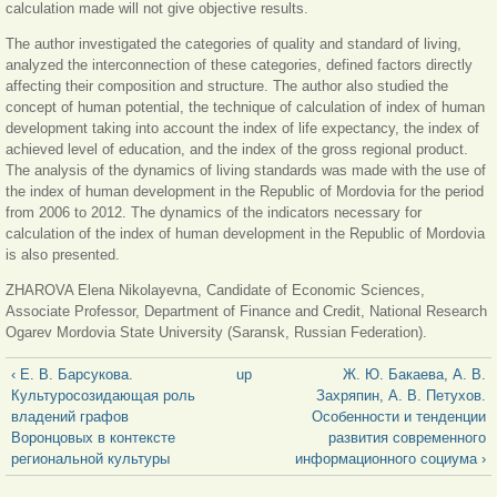
calculation made will not give objective results.
The author investigated the categories of quality and standard of living,
analyzed the interconnection of these categories, defined factors directly
affecting their composition and structure. The author also studied the
concept of human potential, the technique of calculation of index of human
development taking into account the index of life expectancy, the index of
achieved level of education, and the index of the gross regional product.
The analysis of the dynamics of living standards was made with the use of
the index of human development in the Republic of Mordovia for the period
from 2006 to 2012. The dynamics of the indicators necessary for
calculation of the index of human development in the Republic of Mordovia
is also presented.
ZHAROVA Elena Nikolayevna, Candidate of Economic Sciences,
Associate Professor, Department of Finance and Credit, National Research
Ogarev Mordovia State University (Saransk, Russian Federation).
‹ Е. В. Барсукова.
up
Ж. Ю. Бакаева, А. В.
Культуросозидающая роль
Захряпин, А. В. Петухов.
владений графов
Особенности и тенденции
Воронцовых в контексте
развития современного
региональной культуры
информационного социума ›