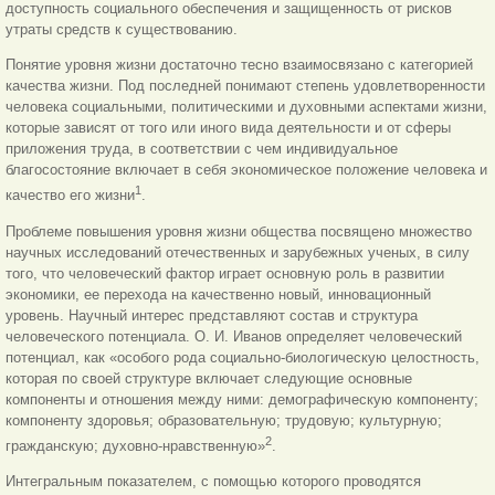
доступность социального обеспечения и защищенность от рисков
утраты средств к существованию.
Понятие уровня жизни достаточно тесно взаимосвязано с категорией
качества жизни. Под последней понимают степень удовлетворенности
человека социальными, политическими и духовными аспектами жизни,
которые зависят от того или иного вида деятельности и от сферы
приложения труда, в соответствии с чем индивидуальное
благосостояние включает в себя экономическое положение человека и
1
качество его жизни
.
Проблеме повышения уровня жизни общества посвящено множество
научных исследований отечественных и зарубежных ученых, в силу
того, что человеческий фактор играет основную роль в развитии
экономики, ее перехода на качественно новый, инновационный
уровень. Научный интерес представляют состав и структура
человеческого потенциала. О. И. Иванов определяет человеческий
потенциал, как «особого рода социально-биологическую целостность,
которая по своей структуре включает следующие основные
компоненты и отношения между ними: демографическую компоненту;
компоненту здоровья; образовательную; трудовую; культурную;
2
гражданскую; духовно-нравственную»
.
Интегральным показателем, с помощью которого проводятся