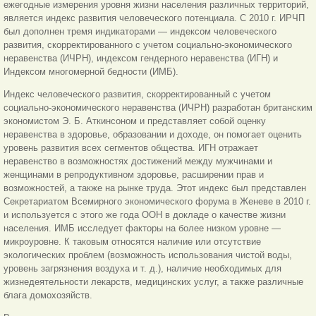
ежегодные измерения уровня жизни населения различных территорий,
является индекс развития человеческого потенциала. С 2010 г. ИРЧП
был дополнен тремя индикаторами — индексом человеческого
развития, скорректированного с учетом социально-экономического
неравенства (ИЧРН), индексом гендерного неравенства (ИГН) и
Индексом многомерной бедности (ИМБ).
Индекс человеческого развития, скорректированный с учетом
социально-экономического неравенства (ИЧРН) разработан британским
экономистом Э. Б. Аткинсоном и представляет собой оценку
неравенства в здоровье, образовании и доходе, он помогает оценить
уровень развития всех сегментов общества. ИГН отражает
неравенство в возможностях достижений между мужчинами и
женщинами в репродуктивном здоровье, расширении прав и
возможностей, а также на рынке труда. Этот индекс был представлен
Секретариатом Всемирного экономического форума в Женеве в 2010 г.
и используется с этого же года ООН в докладе о качестве жизни
населения. ИМБ исследует факторы на более низком уровне —
микроуровне. К таковым относятся наличие или отсутствие
экологических проблем (возможность использования чистой воды,
уровень загрязнения воздуха и т. д.), наличие необходимых для
жизнедеятельности лекарств, медицинских услуг, а также различные
блага домохозяйств.