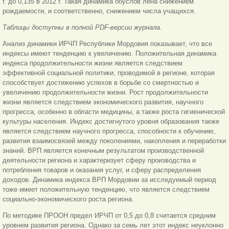
г. до 0,135 в 2012 г. Такая динамика обуслов лена снижением
рождаемости, и соответственно, снижением числа учащихся.
Таблицы доступны в полной PDF-версии журнала.
Анализ динамики ИРЧП Республики Мордовия показывает, что все
индексы имеют тенденцию к увеличению. Положительная динамика
индекса продолжительности жизни является следствием
эффективной социальной политики, проводимой в регионе, которая
способствует достижению успехов в борьбе со смертностью и
увеличению продолжительности жизни. Рост продолжительности
жизни является следствием экономического развития, научного
прогресса, особенно в области медицины, а также роста гигиенической
культуры населения. Индекс достигнутого уровня образования также
является следствием научного прогресса, способности к обучению,
развития взаимосвязей между поколениями, накопления и переработки
знаний. ВРП является конечным результатом производственной
деятельности региона и характеризует сферу производства и
потребления товаров и оказания услуг, и сферу распределения
доходов. Динамика индекса ВРП Мордовии за исследуемый период
тоже имеет положительную тенденцию, что является следствием
социально-экономического роста региона.
По методике ПРООН предел ИРЧП от 0,5 до 0,8 считается средним
уровнем развития региона. Однако за семь лет этот индекс неуклонно