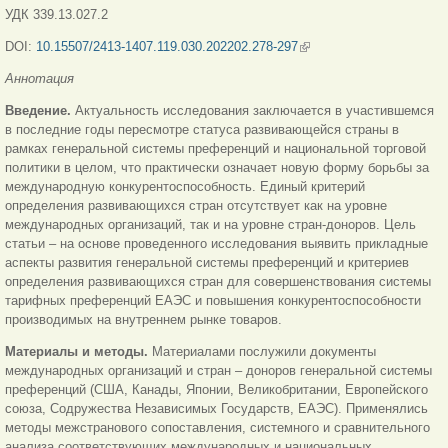
УДК 339.13.027.2
DOI:
10.15507/2413-1407.119.030.202202.278-297
(link is external)
Аннотация
Введение.
Актуальность исследования заключается в участившемся
в последние годы пересмотре статуса развивающейся страны в
рамках генеральной системы преференций и национальной торговой
политики в целом, что практически означает новую форму борьбы за
международную конкурентоспособность. Единый критерий
определения развивающихся стран отсутствует как на уровне
международных организаций, так и на уровне стран-доноров. Цель
статьи – на основе проведенного исследования выявить прикладные
аспекты развития генеральной системы преференций и критериев
определения развивающихся стран для совершенствования системы
тарифных преференций ЕАЭС и повышения конкурентоспособности
производимых на внутреннем рынке товаров.
Материалы и методы.
Материалами послужили документы
международных организаций и стран – доноров генеральной системы
преференций (США, Канады, Японии, Великобритании, Европейского
союза, Содружества Независимых Государств, ЕАЭС). Применялись
методы межстранового сопоставления, системного и сравнительного
анализа соответствующих международных и национальных