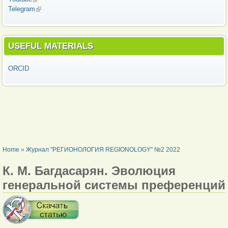
Telegram
(link is external)
USEFUL MATERIALS
ORCID
YOU ARE HERE
Home
»
Журнал "РЕГИОНОЛОГИЯ REGIONOLOGY" №2 2022
К. М. Багдасарян. Эволюция
генеральной системы преференций