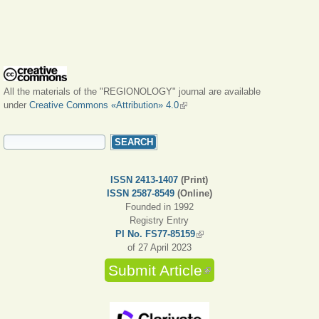
All the materials of the "REGIONOLOGY" journal are available
under
Creative Commons «Attribution» 4.0
(link is external)
SEARCH FORM
Search
ISSN 2413-1407
(Print)
ISSN 2587-8549
(Online)
Founded in 1992
Registry Entry
PI No. FS77-85159
(link is external)
of 27 April 2023
Submit Article
(link is external)