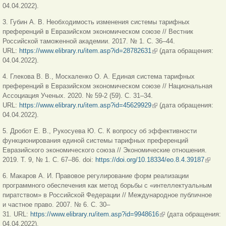
04.04.2022).
3. Губин А. В. Необходимость изменения системы тарифных
преференций в Евразийском экономическом союзе // Вестник
Российской таможенной академии. 2017. № 1. C. 36–44.
URL:
https://www.elibrary.ru/item.asp?id=28782631
(link is external)
(дата обращения:
04.04.2022).
4. Глекова В. В., Москаленко О. А. Единая система тарифных
преференций в Евразийском экономическом союзе // Национальная
Ассоциация Ученых. 2020. № 59-2 (59). С. 31–34.
URL:
https://www.elibrary.ru/item.asp?id=45629929
(link is external)
(дата обращения:
04.04.2022).
5. Дробот Е. В., Рукосуева Ю. С. К вопросу об эффективности
функционирования единой системы тарифных преференций
Евразийского экономического союза // Экономические отношения.
2019. Т. 9, № 1. С. 67–86. doi:
https://doi.org/10.18334/eo.8.4.39187
(link is
externa
6. Макаров А. И. Правовое регулирование форм реализации
программного обеспечения как метод борьбы с «интеллектуальным
пиратством» в Российской Федерации // Международное публичное
и частное право. 2007. № 6. С. 30–
31. URL:
https://www.elibrary.ru/item.asp?id=9948616
(link is external)
(дата обращения:
04.04.2022).