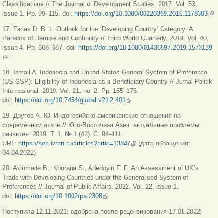
Classifications // The Journal of Development Studies. 2017. Vol. 53,
issue 1. Pp. 99–115. doi:
https://doi.org/10.1080/00220388.2016.1178383
(lin
ext
17. Farias D. B. L. Outlook for the ‘Developing Country’ Category: A
Paradox of Demise and Continuity // Third World Quarterly. 2019. Vol. 40,
issue 4. Pp. 668–687. doi:
https://doi.org/10.1080/01436597.2019.1573139
(link is external)
18. Ismail A. Indonesia and United States General System of Preference
(US-GSP): Eligibility of Indonesia as a Beneficiary Country // Jurnal Politik
Internasional. 2019. Vol. 21, no. 2. Pp. 155–175.
doi:
https://doi.org/10.7454/global.v21i2.401
(link is external)
19. Другов А. Ю. Индонезийско-американские отношения на
современном этапе // Юго-Восточная Азия: актуальные проблемы
развития. 2019. Т. 1, № 1 (42). С. 94–111.
URL:
https://sea.ivran.ru/articles?artid=13847
(link is external)
(дата обращения:
04.04.2022).
20. Akinmade B., Khorana S., Adedoyin F. F. An Assessment of UKʼs
Trade with Developing Countries under the Generalised System of
Preferences // Journal of Public Affairs. 2022. Vol. 22, issue 1.
doi:
https://doi.org/10.1002/pa.2308
(link is external)
Поступила 12.11.2021; одобрена после рецензирования 17.01.2022;