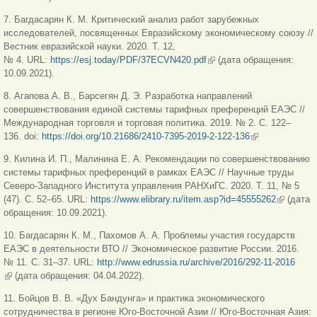
7. Багдасарян К. М. Критический анализ работ зарубежных
исследователей, посвященных Евразийскому экономическому союзу //
Вестник евразийской науки. 2020. Т. 12,
№ 4. URL:
https://esj.today/PDF/37ECVN420.pdf
(link is external)
(дата обращения:
10.09.2021).
8. Агапова А. В., Барсегян Д. Э. Разработка направлений
совершенствования единой системы тарифных преференций ЕАЭС //
Международная торговля и торговая политика. 2019. № 2. С. 122–
136. doi:
https://doi.org/10.21686/2410-7395-2019-2-122-136
(link is external)
9. Килина И. П., Малинина Е. А. Рекомендации по совершенствованию
системы тарифных преференций в рамках ЕАЭС // Научные труды
Северо-Западного Института управления РАНХиГС. 2020. Т. 11, № 5
(47). С. 52–65. URL:
https://www.elibrary.ru/item.asp?id=45555262
(link is
(дата
обращения: 10.09.2021).
external)
10. Багдасарян К. М., Пахомов А. А. Проблемы участия государств
ЕАЭС в деятельности ВТО // Экономическое развитие России. 2016.
№ 11. С. 31–37. URL:
http://www.edrussia.ru/archive/2016/292-11-2016
(link is external)
(дата обращения: 04.04.2022).
11. Бойцов В. В. «Дух Бандунга» и практика экономического
сотрудничества в регионе Юго-Восточной Азии // Юго-Восточная Азия: