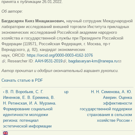
принята к публикации 26.01.2022.
Об авторе
:
Багдасарян Княз Мнацаканович,
научный сотрудник Международной
лаборатории исследований внешней торговли Института прикладных
экономических исследований Российской академии народного
хозяйства и государственной службы при Президенте Российской
Федерации (119571, Российская Федерация, г. Москва, пр-т
Вернадского, д. 82), кандидат экономических
наук, ORCID:
https://orcid.org/0000-0003-4162-1076
(link is external)
, Researcher ID:
AAH-9531-2019
(link is external)
,
bagdasaryan-km@ranepa.ru
(link
sends e-
Автор прочитал и одобрил окончательный вариант рукописи.
mail)
Скачать статью в PDF
‹ В. П. Воробьев, С. Г.
up
Н. Н. Семенова, А. Ю.
Ивченков, Е. В. Еремина, В.
Аверин. Оценка
Н. Ретинская, И. А. Мурзина.
эффективности
Формирование социальной
государственной поддержки
идентичности молодежи
страхования в сельском
региона: потенциал
хозяйстве России ›
эстетической информации