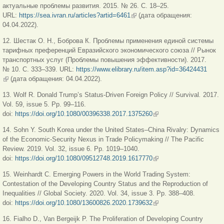
актуальные проблемы развития. 2015. № 26. С. 18–25.
URL:
https://sea.ivran.ru/articles?artid=6461
(link is external)
(дата обращения:
04.04.2022).
12. Шестак О. Н., Боброва К. Проблемы применения единой системы
тарифных преференций Евразийского экономического союза // Рынок
транспортных услуг (Проблемы повышения эффективности). 2017.
№ 10. С. 333–339. URL:
https://www.elibrary.ru/item.asp?id=36424431
(link is external)
(дата обращения: 04.04.2022).
13. Wolf R. Donald Trump’s Status-Driven Foreign Policy // Survival
.
2017.
Vol. 59, issue 5. Pp. 99–116.
doi:
https://doi.org/10.1080/00396338.2017.1375260
(link is external)
14. Sohn Y. South Korea under the United States–China Rivalry: Dynamics
of the Economic-Security Nexus in Trade Policymaking // The Pacific
Review. 2019. Vol. 32, issue 6. Pp. 1019–1040.
doi:
https://doi.org/10.1080/09512748.2019.1617770
(link is external)
15. Weinhardt C. Emerging Powers in the World Trading System:
Contestation of the Developing Country Status and the Reproduction of
Inequalities // Global Society. 2020. Vol. 34, issue 3. Pp. 388–408.
doi:
https://doi.org/10.1080/13600826.2020.1739632
(link is external)
16. Fialho D., Van Bergeijk P. The Proliferation of Developing Country