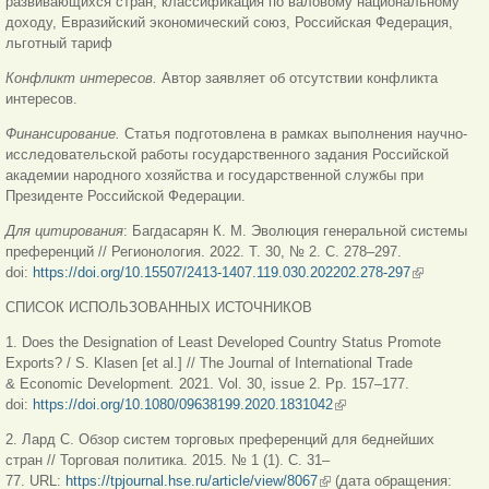
развивающихся стран, классификация по валовому национальному
доходу, Евразийский экономический союз, Российская Федерация,
льготный тариф
Конфликт интересов.
Автор заявляет об отсутствии конфликта
интересов.
Финансирование.
Статья подготовлена в рамках выполнения научно-
исследовательской работы государственного задания Российской
академии народного хозяйства и государственной службы при
Президенте Российской Федерации.
Для цитирования
: Багдасарян К. М. Эволюция генеральной системы
преференций // Регионология. 2022. Т. 30, № 2. С. 278–297.
doi:
https://doi.org/10.15507/2413-1407.119.030.202202.278-297
(link is
external)
CПИСОК ИСПОЛЬЗОВАННЫХ ИСТОЧНИКОВ
1. Does the Designation of Least Developed Country Status Promote
Exports? / S. Klasen [et al.] // The Journal of International Trade
& Economic Development
.
2021. Vol. 30, issue 2. Pp. 157–177.
doi:
https://doi.org/10.1080/09638199.2020.1831042
(link is external)
2. Лард С. Обзор систем торговых преференций для беднейших
стран // Торговая политика. 2015. № 1 (1). C. 31–
77. URL:
https://tpjournal.hse.ru/article/view/8067
(link is external)
(дата обращения: