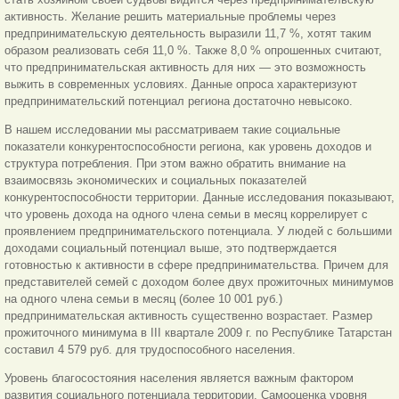
активность. Желание решить материальные проблемы через
предпринимательскую деятельность выразили 11,7 %, хотят таким
образом реализовать себя 11,0 %. Также 8,0 % опрошенных считают,
что предпринимательская активность для них — это возможность
выжить в современных условиях. Данные опроса характеризуют
предпринимательский потенциал региона достаточно невысоко.
В нашем исследовании мы рассматриваем такие социальные
показатели конкурентоспособности региона, как уровень доходов и
структура потребления. При этом важно обратить внимание на
взаимосвязь экономических и социальных показателей
конкурентоспособности территории. Данные исследования показывают,
что уровень дохода на одного члена семьи в месяц коррелирует с
проявлением предпринимательского потенциала. У людей с большими
доходами социальный потенциал выше, это подтверждается
готовностью к активности в сфере предпринимательства. Причем для
представителей семей с доходом более двух прожиточных минимумов
на одного члена семьи в месяц (более 10 001 руб.)
предпринимательская активность существенно возрастает. Размер
прожиточного минимума в III квартале 2009 г. по Республике Татарстан
составил 4 579 руб. для трудоспособного населения.
Уровень благосостояния населения является важным фактором
развития социального потенциала территории. Самооценка уровня