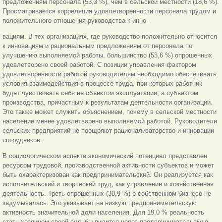
предложениям персонала (53,3 %), чем в сельской местности (18,6 %).
Просматривается корреляция удовлетворенности персонала трудом и
положительного отношения руководства к инно-
вациям. В тех организациях, где руководство положительно относится
к инновациям и рациональным предложениям от персонала по
улучшению выполняемой работы, большинство (53,6 %) опрошенных
удовлетворено своей работой. С позиции управления фактором
удовлетворенности работой руководителям необходимо обеспечивать
условия взаимодействия в процессе труда, при которых работник
будет чувствовать себя не объектом эксплуатации, а субъектом
производства, причастным к результатам деятельности организации.
Это также может служить объяснением, почему в сельской местности
население менее удовлетворено выполняемой работой. Руководители
сельских предприятий не поощряют рационализаторство и инновации
сотрудников.
В социологическом аспекте экономический потенциал представлен
ресурсом трудовой, производственной активности субъектов и может
быть охарактеризован как предпринимательский. Он реализуется как
исполнительский и творческий труд, как управление и хозяйственная
деятельность. Треть опрошенных (30,9 %) о собственном бизнесе не
задумывалась. Это указывает на низкую предпринимательскую
активность значительной доли населения. Для 19,0 % реальность
стать хозяином своей судьбы видится через предпринимательскую