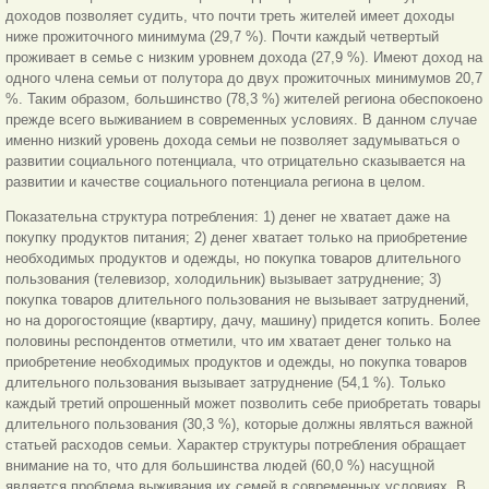
доходов позволяет судить, что почти треть жителей имеет доходы
ниже прожиточного минимума (29,7 %). Почти каждый четвертый
проживает в семье с низким уровнем дохода (27,9 %). Имеют доход на
одного члена семьи от полутора до двух прожиточных минимумов 20,7
%. Таким образом, большинство (78,3 %) жителей региона обеспокоено
прежде всего выживанием в современных условиях. В данном случае
именно низкий уровень дохода семьи не позволяет задумываться о
развитии социального потенциала, что отрицательно сказывается на
развитии и качестве социального потенциала региона в целом.
Показательна структура потребления: 1) денег не хватает даже на
покупку продуктов питания; 2) денег хватает только на приобретение
необходимых продуктов и одежды, но покупка товаров длительного
пользования (телевизор, холодильник) вызывает затруднение; 3)
покупка товаров длительного пользования не вызывает затруднений,
но на дорогостоящие (квартиру, дачу, машину) придется копить. Более
половины респондентов отметили, что им хватает денег только на
приобретение необходимых продуктов и одежды, но покупка товаров
длительного пользования вызывает затруднение (54,1 %). Только
каждый третий опрошенный может позволить себе приобретать товары
длительного пользования (30,3 %), которые должны являться важной
статьей расходов семьи. Характер структуры потребления обращает
внимание на то, что для большинства людей (60,0 %) насущной
является проблема выживания их семей в современных условиях. В