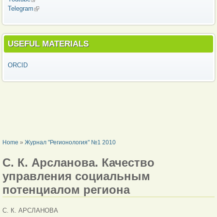
Telegram
(link is external)
USEFUL MATERIALS
ORCID
YOU ARE HERE
Home
»
Журнал "Регионология" №1 2010
С. К. Арсланова. Качество
управления социальным
потенциалом региона
С. К. АРСЛАНОВА