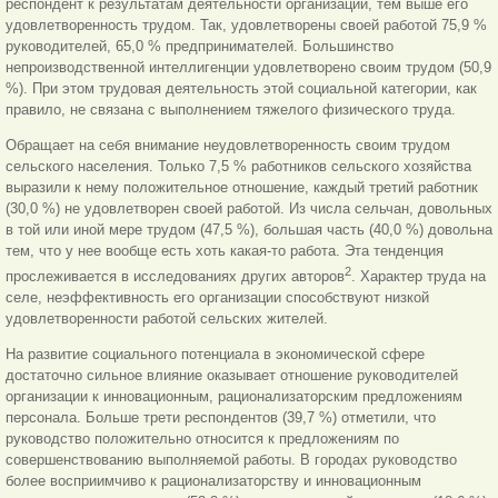
респондент к результатам деятельности организации, тем выше его
удовлетворенность трудом. Так, удовлетворены своей работой 75,9 %
руководителей, 65,0 % предпринимателей. Большинство
непроизводственной интеллигенции удовлетворено своим трудом (50,9
%). При этом трудовая деятельность этой социальной категории, как
правило, не связана с выполнением тяжелого физического труда.
Обращает на себя внимание неудовлетворенность своим трудом
сельского населения. Только 7,5 % работников сельского хозяйства
выразили к нему положительное отношение, каждый третий работник
(30,0 %) не удовлетворен своей работой. Из числа сельчан, довольных
в той или иной мере трудом (47,5 %), большая часть (40,0 %) довольна
тем, что у нее вообще есть хоть какая-то работа. Эта тенденция
2
прослеживается в исследованиях других авторов
. Характер труда на
селе, неэффективность его организации способствуют низкой
удовлетворенности работой сельских жителей.
На развитие социального потенциала в экономической сфере
достаточно сильное влияние оказывает отношение руководителей
организации к инновационным, рационализаторским предложениям
персонала. Больше трети респондентов (39,7 %) отметили, что
руководство положительно относится к предложениям по
совершенствованию выполняемой работы. В городах руководство
более восприимчиво к рационализаторству и инновационным