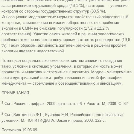
за загрязнением окружающей среды (48,1 %), на второе — усиление
контроля со стороны государственных структур (30,5 %).
Инновационно-модернистские меры как «действенный общественный
контроль», «привлечение внимания общественности к проблеме
экологии в СМИ» не снискали популярности (17,2 и 12,2 %
соответственно). Участие самих жителей в решении экологических
проблем также не является популярным в ответах респондентов (19,8
%). Таким образом, активность жителей региона в решении проблем
экологии является недостаточной.
Потенциал социально-экономических систем зависит от создания
таких условий в системах управления, в которых личность может
проявлять инициативу и стремиться к развитию. Модель менеджмента
постиндустриальной эпохи требует изменения самой философии
менеджмента — стремление к совершенствованию и инновациям.
ПРИМЕЧАНИЯ
1
См.: Россия в цифрах. 2009: крат. стат. сб. / Росстат-М, 2009. С. 82.
2
См.: Зиятдинова Ф.Г., Кучаева Е.И. Российское село в рыночных
условиях. М.: ЮНИТИ-ДАНА: Закон и право, 2008. 122 с.
Поступила 19.06.09.