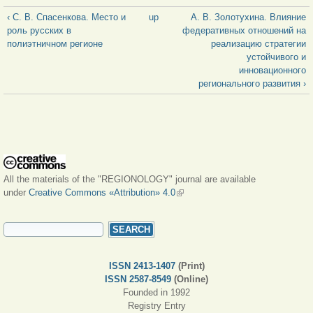
‹ С. В. Спасенкова. Место и
up
А. В. Золотухина. Влияние
роль русских в
федеративных отношений на
полиэтничном регионе
реализацию стратегии
устойчивого и
инновационного
регионального развития ›
All the materials of the "REGIONOLOGY" journal are available
under
Creative Commons «Attribution» 4.0
(link is external)
SEARCH FORM
Search
ISSN 2413-1407
(Print)
ISSN 2587-8549
(Online)
Founded in 1992
Registry Entry