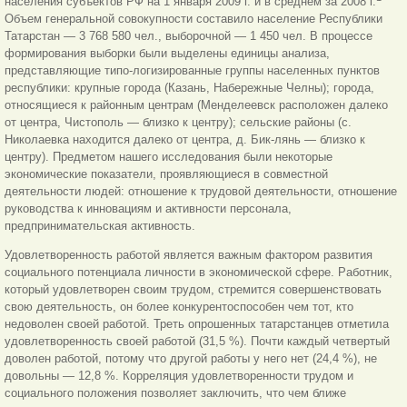
населения субъектов РФ на 1 января 2009 г. и в среднем за 2008 г.
Объем генеральной совокупности составило население Республики
Татарстан — 3 768 580 чел., выборочной — 1 450 чел. В процессе
формирования выборки были выделены единицы анализа,
представляющие типо-логизированные группы населенных пунктов
республики: крупные города (Казань, Набережные Челны); города,
относящиеся к районным центрам (Менделеевск расположен далеко
от центра, Чистополь — близко к центру); сельские районы (с.
Николаевка находится далеко от центра, д. Бик-лянь — близко к
центру). Предметом нашего исследования были некоторые
экономические показатели, проявляющиеся в совместной
деятельности людей: отношение к трудовой деятельности, отношение
руководства к инновациям и активности персонала,
предпринимательская активность.
Удовлетворенность работой является важным фактором развития
социального потенциала личности в экономической сфере. Работник,
который удовлетворен своим трудом, стремится совершенствовать
свою деятельность, он более конкурентоспособен чем тот, кто
недоволен своей работой. Треть опрошенных татарстанцев отметила
удовлетворенность своей работой (31,5 %). Почти каждый четвертый
доволен работой, потому что другой работы у него нет (24,4 %), не
довольны — 12,8 %. Корреляция удовлетворенности трудом и
социального положения позволяет заключить, что чем ближе