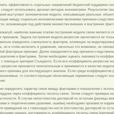
енить эффективность отдельных направлений бюджетной поддержки сел
 следует использовать арсенал методов эконометрики. Результатом так
ания выступают экономические модели, описывающие реальные, объект
ющие между социально-экономическими явлениями причинно-следстве
сти, возникающие под действием множества внешних и внутренних факт
пожалуй, наиболее важным этапом построения модели связи является о
 признаков. Задача построения модели регрессии заключается не тольк
авильно определить совокупность факторов, влияющих на моделируемы
ь, но и чтобы включить в уравнение, насколько это возможно, не связан
бой факторные признаки. Далее определяется вид причинно-следственн
казателем и факторами. Затем необходимо оценить значимости коэффи
и с помощью критерия Стьюдента. Если все коэффициенты регрессии зн
 регрессии признается окончательным и принимается в качестве модел
мого признака для последующего анализа. Если среди коэффициентов р
незначимые, то соответствующие объясняющие переменные следует ис
ния.
мо определить характер связи между факторами и показателем с испол
еддока через коэффициенты тесноты связи. Затем следует проверка на
стичности. В случае непостоянства дисперсий по остаткам (разницы ме
ими и теоретическими уровнями, ошибки) необходимо произвести корре
я приведения ее к гомоскедастич-ности (постоянству дисперсий по оста
бходимо оценить достоверность коэффициента тесноты связи (критерий