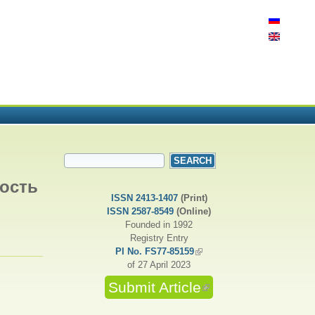
SEARCH FORM
Search
ность
ISSN 2413-1407
(Print)
ISSN 2587-8549
(Online)
Founded in 1992
Registry Entry
PI No. FS77-85159
(link is external)
of 27 April 2023
Submit Article
(link is external)