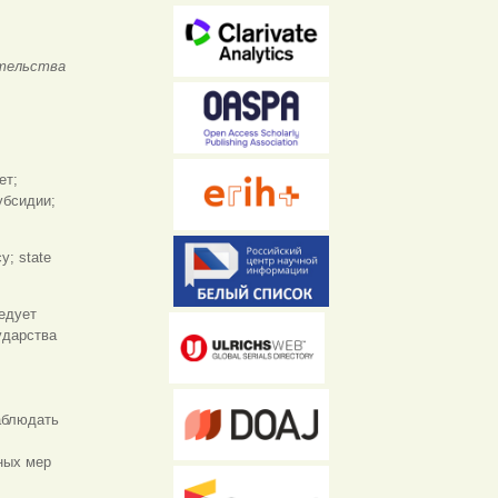
тельства
ет;
убсидии;
cy; state
едует
ударства
аблюдать
ных мер