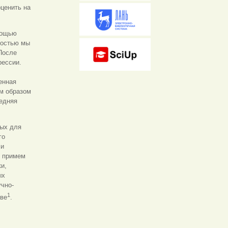
ценить на
мощью
мостью мы
После
рессии.
енная
м образом
редняя
мых для
го
ли
я примем
и,
ых
учно-
1
тве
.