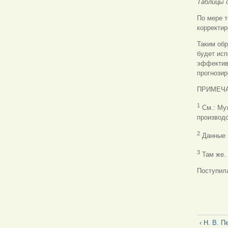
Таблицы 
По мере т
корректир
Таким об
будет исп
эффектив
прогнозир
ПРИМЕЧ
1
См.: Му
производс
2
Данные 
3
Там же.
Поступила
‹ Н. В. П