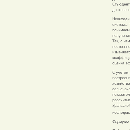
Стьюдента
достоверн
Необходи
системы 
понимаем 
получени
Так, с из
постоянн
изменяет
коэффицие
оценка эф
С учетом
построен
хозяйства
сельскох
показател
рассчиты
Уральской
исследова
Формулы 