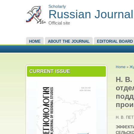
Scholarly
Russian Journal
16+
Official site
MAIN MENU
HOME
ABOUT THE JOURNAL
EDITORIAL BOARD
YOU A
Home
»
Жу
CURRENT ISSUE
Н. В
отде
подд
прои
Н. В. ПЕ
ЭФФЕКТ
СЕЛЬСКО