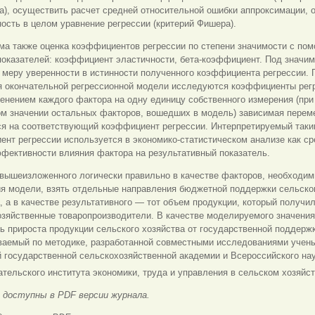
), осуществить расчет средней относительной ошибки аппроксимации, о
ость в целом уравнение регрессии (критерий Фишера).
ма также оценка коэффициентов регрессии по степени значимости с по
показателей: коэффициент эластичности, бета-коэффициент. Под значи
меру уверенности в истинности полученного коэффициента регрессии. 
я окончательной регрессионной модели исследуются коэффициенты рег
менением каждого фактора на одну единицу собственного измерения (при
ом значении остальных факторов, вошедших в модель) зависимая перем
ся на соответствующий коэффициент регрессии. Интерпретируемый таки
нт регрессии используется в экономико-статистическом анализе как с
фективности влияния фактора на результативный показатель.
 вышеизложенного логически правильно в качестве факторов, необходи
ия модели, взять отдельные направления бюджетной поддержки сельско
, а в качестве результативного — тот объем продукции, который получи
озяйственные товаропроизводители. В качестве моделируемого значени
ь прироста продукции сельского хозяйства от государственной поддержк
ваемый по методике, разработанной совместными исследованиями учен
 государственной сельскохозяйственной академии и Всероссийского на
тельского института экономики, труда и управления в сельском хозяйс
доступны в PDF версии журнала.