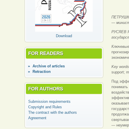
ПЕТРУШКИ
— минист
РУСЯЕВ Я
Download
государс
Ключевые
прогнозир
FOR READERS
экономич
Аrchive of articles
Key word
Retraction
support; m
Под эффе
понимать 
FOR AUTHORS
воздейств
эффектив
Submission requirements
оказывает
Copyright and Rules
государс
The contract with the authors
продолжа
Agreement
свертыва
— неумере