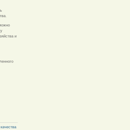
ть
тва.
можно
ку
зяйства и
ленного
 качества