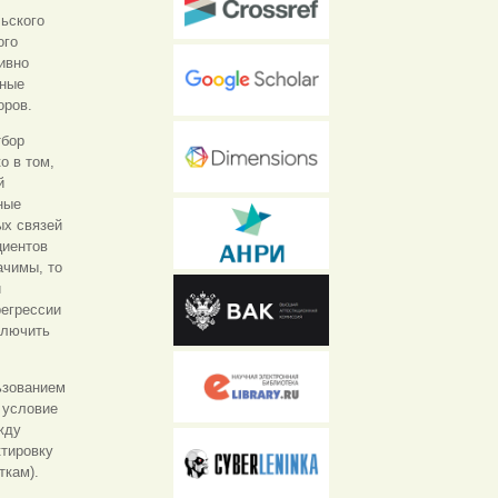
ьского
ого
ивно
нные
оров.
тбор
о в том,
й
ные
ых связей
циентов
ачимы, то
и
егрессии
ключить
ьзованием
 условие
жду
ктировку
ткам).