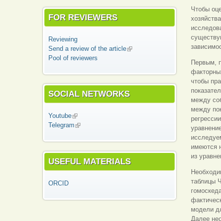
Чтобы оц
FOR REVIEWERS
хозяйства
исследов
существу
Reviewing
зависимо
Send a review of the article
(link is external)
Pool of reviewers
Первым, 
факторных
чтобы пр
показател
SOCIAL NETWORKS
между со
между по
Youtube
(link is external)
регресси
Telegram
(link is external)
уравнение
исследуе
имеются 
из уравне
USEFUL MATERIALS
Необходи
таблицы Ч
ORCID
гомоскеда
фактическ
модели дл
Далее нео