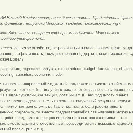
Н Николай Владимирович, первый заместитель Председателя Прави
р финансов Республики Мордовия, кандидат экономических наук.
ков Васильевич, аспирант кафедры менеджмента Мордовского
твенного университета.
 слова:
сельское хозяйство; регрессионный анализ; эконометрика; бюдж
ование; эффективность; государственная поддержка; моделирование; с
еская модель
s:
agriculture; regressive analysis; econometrics; budget; forecasting; efficien
odelling; subsidies; economic model
ктивностью направлений бюджетной поддержки сельского хозяйства сл
результат, который был получен отраслью от оказанного со стороны гос
ия в виде субсидий, субвенций, дотаций и т. п. Необходимость оценки
ности предопределена тем, что реально полученный результат нередко
ся прямо противоположным. Так, в частности, если рассматривать
твенную поддержку, то вместо предполагавшейся стабилизации можно н
ющийся спад, вместо поощрения реального сектора экономики — его
ние, вместо защиты отечественных производителей с помощью таможен
нный ввоз сырья и т. д.