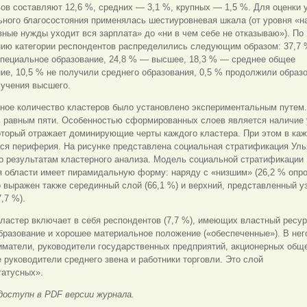
ов составляют 12,6 %, средних — 3,1 %, крупных — 1,5 %. Для оценки 
ного благосостояния применялась шестиуровневая шкала (от уровня «н
ные нужды уходит вся зарплата» до «ни в чем себе не отказываю»). По
нию категории респондентов распределились следующим образом: 37,7
специальное образование, 24,8 % — высшее, 18,3 % — среднее общее
ие, 10,5 % не получили среднего образования, 0,5 % продолжили образ
лучения высшего.
ное количество кластеров было установлено экспериментальным путем
ь равным пяти. Особенностью сформированных слоев является наличие 
оторый отражает доминирующие черты каждого кластера. При этом в ка
тся периферия. На рисунке представлена социальная стратификация Уль
о результатам кластерного анализа. Модель социальной стратификации
я области имеет пирамидальную форму: наряду с «низшим» (26,2 % опр
 выражен также серединный слой (66,1 %) и верхний, представленный у
,7 %).
ластер включает в себя респондентов (7,7 %), имеющих властный ресур
разование и хорошее материальное положение («обеспеченные»). В нег
иматели, руководители государственных предприятий, акционерных обще
 руководители среднего звена и работники торговли. Это слой
татусных».
доступн в PDF версии журнала.