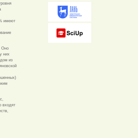
уровня
а
 % имеют
ование
. Оно
у них
ждом из
яновской
ошенных)
зким
с,
о входят
ств,