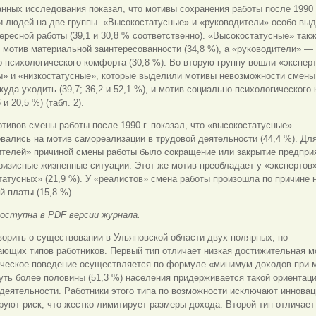
нных исследования показал, что мотивы сохранения работы после 1990 
и людей на две
группы. «Высокостатусные» и «руководители» особо вы
ересной работы (39,1 и 30,8 % соответственно). «Высокостатусные» так
мотив материальной заинтересованности (34,8 %), а «руководители» —
-психологического комфорта (30,8 %). Во вторую группу вошли «экспер
ы» и «низкостатусные», которые выделили мотивы невозможности смены
екуда уходить (39,7; 36,2 и 52,1 %), и мотив социально-психологического
6 и 20,5 %) (табл. 2).
тивов смены работы после 1990 г. показал, что «высокостатусные»
вались на мотив самореализации в трудовой деятельности (44,4 %). Дл
телей» причиной смены работы было сокращение или закрытие предприя
 кризисные жизненные ситуации. Этот же мотив преобладает у «экспертов»
татусных» (21,9 %). У «реалистов» смена работы произошла по причине 
й платы (15,8 %).
доступна в PDF версии журнала.
орить о существовании в Ульяновской области двух полярных, но
ющих типов работников. Первый тип отличает низкая достижительная м
ическое поведение осуществляется по формуле «минимум доходов при
уть более половины (51,3 %) населения придерживается такой ориентаци
деятельности. Работники этого типа по возможности исключают инновац
уют риск, что жестко лимитирует размеры дохода. Второй тип отличает