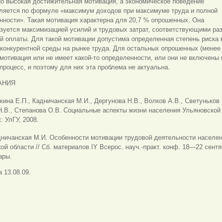
о высокая достижительная мотивация, а экономическое поведение
ляется по формуле «максимум доходов при максимуме труда и полной
нности». Такая мотивация характерна для 20,7 % опрошенных. Она
изуется максимизацией усилий и трудовых затрат, соответствующими ра
 оплаты. Для такой мотивации допустима определенная степень риска 
конкурентной среды на рынке труда. Для остальных опрошенных (менее
мотивация или не имеет какой-то определенности, или они не включены 
процесс, и поэтому для них эта проблема не актуальна.
АНИЯ
кина Е.П., Кадничанская М.И., Дергунова Н.В., Волков А.В., Светуньков 
.В., Степанова О.В. Социальные аспекты жизни населения Ульяновской 
: УлГУ, 2008.
ничанская М.И. Особенности мотивации трудовой деятельности населе
ой области // Сб. материалов IY Всерос. науч.-практ. конф. 18—22 сент
ары.
 13.08.09.