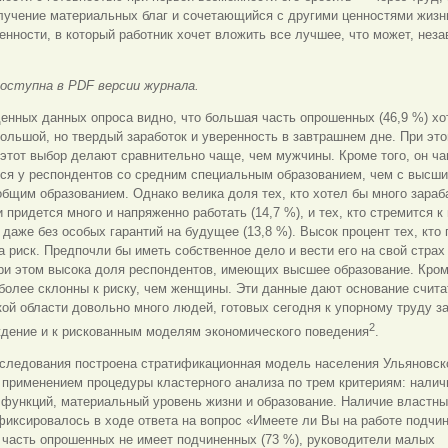
учение материальных благ и сочетающийся с другими ценностями жизни
енности, в который работник хочет вложить все лучшее, что может, неза
доступна в PDF версии журнала.
енных данных опроса видно, что большая часть опрошенных (46,9 %) хо
ольшой, но твердый заработок и уверенность в завтрашнем дне. При эт
этот выбор делают сравнительно чаще, чем мужчины. Кроме того, он ч
тся у респондентов со средним специальным образованием, чем с высши
бщим образованием. Однако велика доля тех, кто хотел бы много зараб
 придется много и напряженно работать (14,7 %), и тех, кто стремится 
 даже без особых гарантий на будущее (13,8 %). Высок процент тех, кто 
а риск. Предпочли бы иметь собственное дело и вести его на свой страх
ри этом высока доля респондентов, имеющих высшее образование. Кром
олее склонны к риску, чем женщины. Эти данные дают основание считат
ой области довольно много людей, готовых сегодня к упорному труду з
2
ждение и к рискованным моделям экономического поведения
.
сследования построена стратификационная модель населения Ульяновск
 применением процедуры кластерного анализа по трем критериям: налич
 функций, материальный уровень жизни и образование. Наличие властн
иксировалось в ходе ответа на вопрос «Имеете ли Вы на работе подчи
 часть опрошенных не имеет подчиненных (73 %), руководители малых