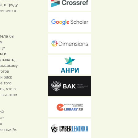
, к труду
висимо от
тела бы
ом
аще
м и
атывать,
к высокому
готов
 и риск
е того,
ь, что в
а высокое
ой
ие
ых
ненных?».