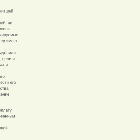
учившей
ой, но
уровню
рмируемые
тер имеет
а
выделили
 цели и
ах и
его
ести его
ества
жение
.
оплату
рованным
овой