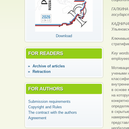
ГАЛКИНА 
государс
КАДНИЧАН
Ульяновс
Download
Ключевые
стратифик
FOR READERS
Key word
employee
Аrchive of articles
Мотиваци
Retraction
учеными н
классифик
внутренни
FOR AUTHORS
в основе 
на котор
конкретн
Submission requirements
определя
Copyright and Rules
в скрытые
The contract with the authors
намерений
Agreement
представл
необходим