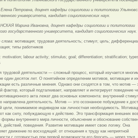
Елена Петровна, доцент кафедры социологии и политологии Ульяновс
твенного университета, кандидат социологических наук.
СКАЯ Марина Ивановна, доцент кафедры социологии и политологии
кого государственного университета, кандидат социологических наук.
 слова:
мотивация; трудовая деятельность; стимул; цель; дифференциа
ация; типы работников
s:
motivation; labour activity; stimulus; goal; differentiation; stratification; type
s
я трудовой деятельности — сложный процесс, который изучается многи
е один десяток лет. О понятийном определении мотивов, мотивации и и
ации есть различные мнения. Однако они сходятся в том, что мотив — 
й фактор, который подталкивает, направляет и интегрирует поведение ч
мотивационного акта лежат два основных компонента: внутренний стимул
ую направлена деятельность. Мотив — это осознанное побуждение к до
ой цели, понимаемое индивидом как личностная необходимость. Мотива
ют как силу, побуждающую к действию. Это трансформация внешних во
 формы внутреннего мира личности, объяснение и обоснование собстве
, действий, поведения. Развитие мотивации имеет свою логику. Она
яет движение по восходящей: от отношения к труду как неприятной
ости с готовностью при первой возможности его бросить — через труд