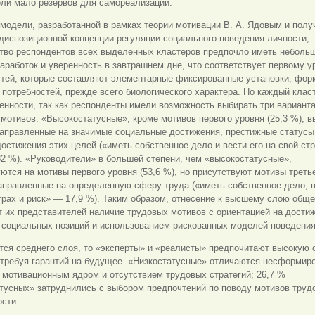
ели мало резервов для самореализации.
модели, разработанной в рамках теории мотивации В. А. Ядовым и пол
диспозиционной концепции регуляции социального поведения личности,
тво респондентов всех выделенных кластеров предпочло иметь небольш
аработок и уверенность в завтрашнем дне, что соответствует первому 
стей, которые составляют элементарные фиксированные установки, фо
 потребностей, прежде всего биологического характера. Но каждый клас
енности, так как респонденты имели возможность выбирать три вариант
мотивов. «Высокостатусные», кроме мотивов первого уровня (25,3 %), 
направленные на значимые социальные достижения, престижные статусы,
остижения этих целей («иметь собственное дело и вести его на свой стр
2 %). «Руководители» в большей степени, чем «высокостатусные»,
ются на мотивы первого уровня (53,6 %), но присутствуют мотивы треть
аправленные на определенную сферу труда («иметь собственное дело, в
трах и риск» — 17,9 %). Таким образом, отнесение к высшему слою общ
т их представителей наличие трудовых мотивов с ориентацией на дости
 социальных позиций и использованием рискованных моделей поведения
тся среднего слоя, то «эксперты» и «реалисты» предпочитают высокую 
е требуя гарантий на будущее. «Низкостатусные» отличаются несформи
мотивационным ядром и отсутствием трудовых стратегий; 26,7 %
тусных» затруднились с выбором предпочтений по поводу мотивов труд
сти.