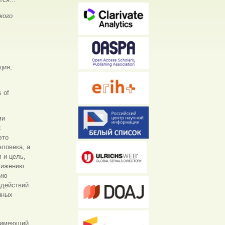
кого
ция;
s of
ми
х
это
еловека, а
 и цель,
стижению
цию
здействий
нных
, имеющий