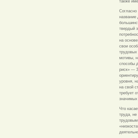
также им
Согласно 
название 
большинс
твердый з
потребно
на основе
свои особ
трудовых 
мотивы, 
способы д
риск» — 3
ориентиру
уровня, н
на свой с
требует о
значимых
Что касае
труда, н
трудовым 
«низкоста
деятельно