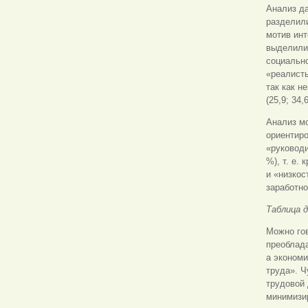
Анализ да
разделил
мотив инт
выделили 
социально
«реалист
так как н
(25,9; 34,
Анализ мо
ориентиро
«руководи
%), т. е.
и «низкос
заработно
Таблица 
Можно гов
преоблада
а эконом
труда». Ч
трудовой 
минимизир