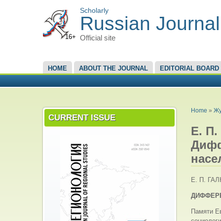
Scholarly
Russian Journal
16+
Official site
MAIN MENU
HOME
ABOUT THE JOURNAL
EDITORIAL BOARD
YOU A
Home
»
Жу
CURRENT ISSUE
Е. П.
Дифф
насе
Е. П. ГА
ДИФФЕР
Памяти Е
социологи