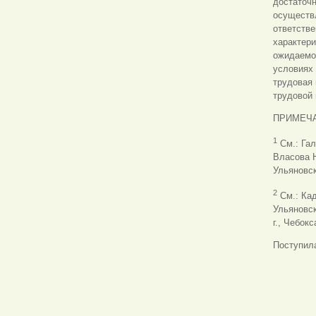
достаточн
осуществ
ответстве
характер
ожидаемой
условиях 
трудовая 
трудовой 
ПРИМЕЧ
1
См.: Гал
Власова Н
Ульяновск
2
См.: Кад
Ульяновск
г., Чебокс
Поступила