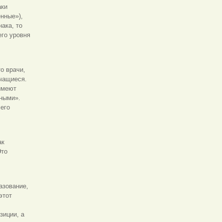
аки
нные»),
ака, то
го уровня
о врачи,
учащиеся.
имеют
ными».
 его
ак
Это
азование,
этот
зиции, а