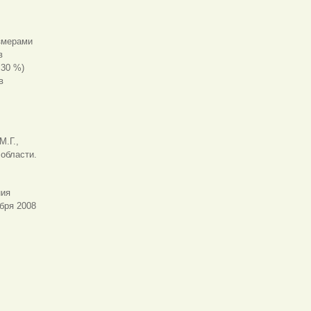
змерами
в
 30 %)
в
М.Г.,
области.
ния
ября 2008