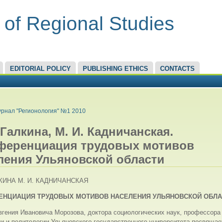
 of Regional Studies
EDITORIAL POLICY
PUBLISHING ETHICS
CONTACTS
RE HERE
рнал "Регионология" №1 2010
 Галкина, М. И. Кадничанская.
еренциация трудовых мотивов
ления Ульяновской области
ЛКИНА М. И. КАДНИЧАНСКАЯ
ЕНЦИАЦИЯ ТРУДОВЫХ МОТИВОВ НАСЕЛЕНИЯ УЛЬЯНОВСКОЙ ОБЛА
вгения Ивановича Морозова, доктора социологических наук, профессор
и и политологии Ульяновского государственного университета
посвящает