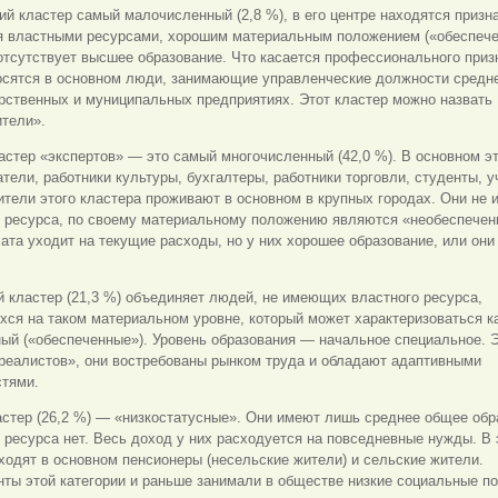
 кластер самый малочисленный (2,8 %), в его центре находятся призн
я властными ресурсами, хорошим материальным положением («обеспече
отсутствует высшее образование. Что касается профессионального призн
осятся в основном люди, занимающие управленческие должности средне
рственных и муниципальных предприятиях. Этот кластер можно назвать
ители».
астер «экспертов» — это самый многочисленный (42,0 %). В основном эт
тели, работники культуры, бухгалтеры, работники торговли, студенты, 
тели этого кластера проживают в основном в крупных городах. Они не 
о ресурса, по своему материальному положению являются «необеспечен
ата уходит на текущие расходы, но у них хорошее образование, или они
.
 кластер (21,3 %) объединяет людей, не имеющих властного ресурса,
ся на таком материальном уровне, который может характеризоваться к
ый («обеспеченные»). Уровень образования — начальное специальное. 
реалистов», они востребованы рынком труда и обладают адаптивными
стями.
стер (26,2 %) — «низкостатусные». Они имеют лишь среднее общее обр
 ресурса нет. Весь доход у них расходуется на повседневные нужды. В 
ходят в основном пенсионеры (несельские жители) и сельские жители.
ты этой категории и раньше занимали в обществе низкие социальные по