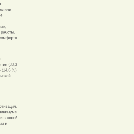
г.
делили
же
ты»,
 работы,
 комфорта
я
тия (33,3
 (14,6 %)
низкой
отивация,
 минимуме
и в своей
ии и