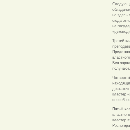
Следующий
обладани
но здесь 
сюда отн
на госуда
«руковод
Третий кл
преподава
Представи
властног
Вся зарпл
получают
Четвертый
находящих
достаточн
кластер «
способно
Пятый кла
властного
кластер в
Респонден