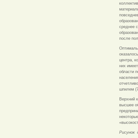
коллектив
материаль
повседнев
образова
среднее 
образован
после по
Оптималь
оказалос
центра, к
них имее
области п
населени
отчетливо
шпилем (7
Верхний к
высшее об
предприн
некоторые
«высокос
Рисунок 