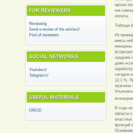
целью пол
FOR REVIEWERS
как самоц
оплаты.
Reviewing
Таблица 
Send a review of the article
(link is external)
Pool of reviewers
Из привед
иметь неб
женщины 
встречае
SOCIAL NETWORKS
средним о
даже если
заработку
Youtube
(link is external)
сегодня н
Telegram
(link is external)
12,1 %. П
мужчины б
Ульяновск
USEFUL MATERIALS
вознагра
В ходе и
ORCID
области с
властных
функций ф
Основная