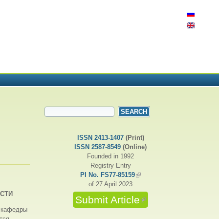
SEARCH FORM
Search
ISSN 2413-1407
(Print)
ISSN 2587-8549
(Online)
Founded in 1992
Registry Entry
PI No. FS77-85159
(link is external)
of 27 April 2023
СТИ
Submit Article
(link is external)
а кафедры
ся...