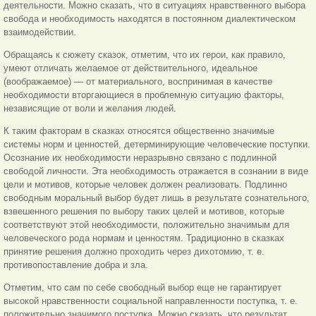
деятельности. Можно сказать, что в ситуациях нравственного выбора
свобода и необходимость находятся в постоянном диалектическом
взаимодействии.
Обращаясь к сюжету сказок, отметим, что их герои, как правило,
умеют отличать желаемое от действительного, идеальное
(воображаемое) — от материального, воспринимая в качестве
необходимости вторгающиеся в проблемную ситуацию факторы,
независящие от воли и желания людей.
К таким факторам в сказках относятся общественно значимые
системы норм и ценностей, детерминирующие человеческие поступки.
Осознание их необходимости неразрывно связано с подлинной
свободой личности. Эта необходимость отражается в сознании в виде
цели и мотивов, которые человек должен реализовать. Подлинно
свободным моральный выбор будет лишь в результате сознательного,
взвешенного решения по выбору таких целей и мотивов, которые
соответствуют этой необходимости, положительно значимым для
человеческого рода нормам и ценностям. Традиционно в сказках
принятие решения должно проходить через дихотомию, т. е.
противопоставление добра и зла.
Отметим, что сам по себе свободный выбор еще не гарантирует
высокой нравственности социальной направленности поступка, т. е.
положительно значимого поступка. Можно сказать, что результат