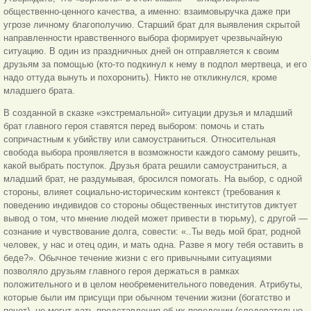
общественно-ценного качества, а именно: взаимовыручка даже при
угрозе личному благополучию. Старший брат для выявления скрытой
направленности нравственного выбора формирует чрезвычайную
ситуацию. В один из праздничных дней он отправляется к своим
друзьям за помощью (кто-то подкинул к нему в подпол мертвеца, и его
надо оттуда вынуть и похоронить). Никто не откликнулся, кроме
младшего брата.
В созданной в сказке «экстремальной» ситуации друзья и младший
брат главного героя ставятся перед выбором: помочь и стать
сопричастным к убийству или самоустраниться. Относительная
свобода выбора проявляется в возможности каждого самому решить,
какой выбрать поступок. Друзья брата решили самоустраниться, а
младший брат, не раздумывая, бросился помогать. На выбор, с одной
стороны, влияет социально-историческим контекст (требования к
поведению индивидов со стороны общественных институтов диктует
вывод о том, что мнение людей может привести в тюрьму), с другой —
сознание и чувствование долга, совести: «..Ты ведь мой брат, родной
человек, у нас и отец один, и мать одна. Разве я могу тебя оставить в
беде?». Обычное течение жизни с его привычными ситуациями
позволяло друзьям главного героя держаться в рамках
положительного и в целом необременительного поведения. Атрибуты,
которые были им присущи при обычном течении жизни (богатство и
почет), не могут дать представления об их поведении (следовательно,