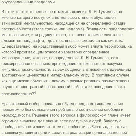
обусловленными пределами.
В этом контексте нельзя не отметить позицию Л. Н. Гумилева, по
мнению которого поступок в не меньшей степени обусловлен
этнической ментальностью, находящейся на определенной стадии
пассионарности (этапе толчка или надлома). Этничность предполагает
месторазвитие, или родину этноса, т. е. неповторимое сочетание
элементов ландшафта, где этнос впервые сложился как система.
Следовательно, на нравственный выбор может влиять территория, на
которой проживающим этносам характерно определенное
мироощущение, которое, по определению Л. Н. Гумилева, есть
фиксированное сознанием прохождение отраженного от вакуума
импульса пассионарности, выражающееся в отношении к идеальным
абстрактным ценностям и материальному миру. В противном случае,
как еще можно объяснить, почему в разных регионах разные этносы
осуществляют разный нравственный выбор, а их поведение часто
4
противоположно?
Нравственный выбор социально обусловлен, а его исследование
невозможно без осмысления проблемы о соотношении свободы и
необходимости. Решение этого вопроса в философском плане имеет
огромное значение для оценки всех поступков людей. Зачастую
свобода личности зависит от ее способности выбирать адекватные
внешним условиям
цели и средства реализации целенаправленной