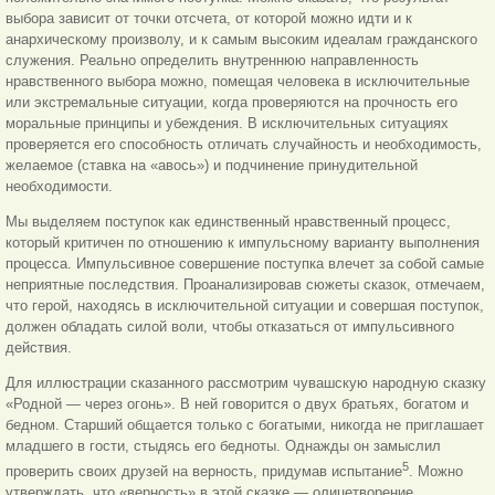
выбора зависит от точки отсчета, от которой можно идти и к
анархическому произволу, и к самым высоким идеалам гражданского
служения. Реально определить внутреннюю направленность
нравственного выбора можно, помещая человека в исключительные
или экстремальные ситуации, когда проверяются на прочность его
моральные принципы и убеждения. В исключительных ситуациях
проверяется его способность отличать случайность и необходимость,
желаемое (ставка на «авось») и подчинение принудительной
необходимости.
Мы выделяем поступок как единственный нравственный процесс,
который критичен по отношению к импульсному варианту выполнения
процесса. Импульсивное совершение поступка влечет за собой самые
неприятные последствия. Проанализировав сюжеты сказок, отмечаем,
что герой, находясь в исключительной ситуации и совершая поступок,
должен обладать силой воли, чтобы отказаться от импульсивного
действия.
Для иллюстрации сказанного рассмотрим чувашскую народную сказку
«Родной — через огонь». В ней говорится о двух братьях, богатом и
бедном. Старший общается только с богатыми, никогда не приглашает
младшего в гости, стыдясь его бедноты. Однажды он замыслил
5
проверить своих друзей на верность, придумав испытание
. Можно
утверждать, что «верность» в этой сказке — олицетворение