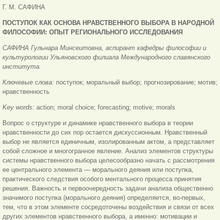
Г. М. САФИНА
ПОСТУПОК КАК ОСНОВА НРАВСТВЕННОГО ВЫБОРА В НАРОДНОЙ
ФИЛОСОФИИ:
ОПЫТ РЕГИОНАЛЬНОГО ИССЛЕДОВАНИЯ
САФИНА Гульнара Минсеитовна, аспирант кафедры философии и
культурологии Ульяновского филиала Международного славянского
института.
Ключевые слова:
поступок; моральный выбор; прогнозирование; мотив;
нравственность
Key words:
action; moral choice; forecasting; motive; morals
Вопрос о структуре и динамике нравственного выбора в теории
нравственности до сих пор остается дискуссионным. Нравственный
выбор не является единичным, изолированным актом, а представляет
собой сложное и многогранное явление. Анализ элементов структуры
системы нравственного выбора целесообразно начать с рассмотрения
ее центрального элемента — морального деяния или поступка,
практического следствия особого ментального процесса принятия
решения. Важность и первоочередность задачи анализа общественно
значимого поступка (морального деяния) определяется, во-первых,
тем, что в этом элементе сосредоточены воздействия и связи от всех
других элементов нравственного выбора, а именно: мотивации и