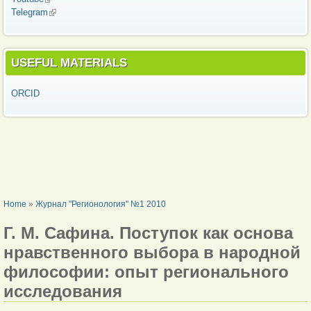
Telegram
(link is external)
USEFUL MATERIALS
ORCID
YOU ARE HERE
Home
»
Журнал "Регионология" №1 2010
Г. М. Сафина. Поступок как основа
нравственного выбора в народной
философии: опыт регионального
исследования