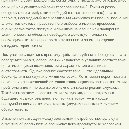
принятии на себя повышенных обязательств независимо от каких-либо
6
санкций или утилитарной заин-тересованности»
. Таким образом,
поступок с его атрибутами (свободой и ответственностью) — это
элемент, необходимый для реализации «безболезненного» выполнения
элементов системы нравственного выбора, а именно: процессов
оценки результатов поступка и принятия наказания или поощрения.
Если человек не обладает свободой, а действует только по
необходимости, то вопрос об ответственности за его поведение
отпадает, теряет смысл.
Поступок не сводится к простому действию субъекта. Поступок — это
поведенческий акт, совершаемый человеком в условиях соответствия
цели, имеющихся возможностей и характеру сложившихся
обстоятельств. Однако полное соответствие — это идеальный,
бесконфликтный случай в жизни человека. Хотя теория вероятности и
не исключает в жизненной ситуации взаимооднозначного соответствия
проблемы и цели, но все же это является крайне редким случаем.
Такой изоморфизм — соответствие между моделью потребного
будущего и самой реальностью «точка в точку» — в народе
неслучайно называется счастливым («судьбоносным») стечением
обстоятельств.
В жизненной ситуации между желаемым (потребностью, целью) и
объективной реальностью возникают неконтролируемые человеком