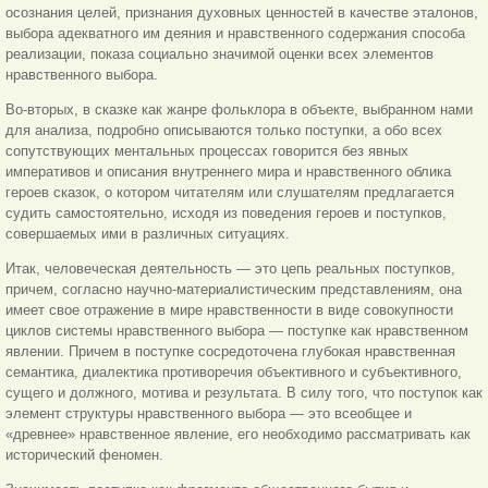
осознания целей, признания духовных ценностей в качестве эталонов,
выбора адекватного им деяния и нравственного содержания способа
реализации, показа социально значимой оценки всех элементов
нравственного выбора.
Во-вторых, в сказке как жанре фольклора в объекте, выбранном нами
для анализа, подробно описываются только поступки, а обо всех
сопутствующих ментальных процессах говорится без явных
императивов и описания внутреннего мира и нравственного облика
героев сказок, о котором читателям или слушателям предлагается
судить самостоятельно, исходя из поведения героев и поступков,
совершаемых ими в различных ситуациях.
Итак, человеческая деятельность — это цепь реальных поступков,
причем, согласно научно-материалистическим
представлениям, она
имеет свое отражение в мире нравственности в виде совокупности
циклов системы нравственного выбора — поступке как нравственном
явлении. Причем в поступке сосредоточена глубокая нравственная
семантика, диалектика противоречия объективного и субъективного,
сущего и должного, мотива и результата. В силу того, что поступок как
элемент структуры нравственного выбора — это всеобщее и
«древнее» нравственное явление, его необходимо рассматривать как
исторический феномен.