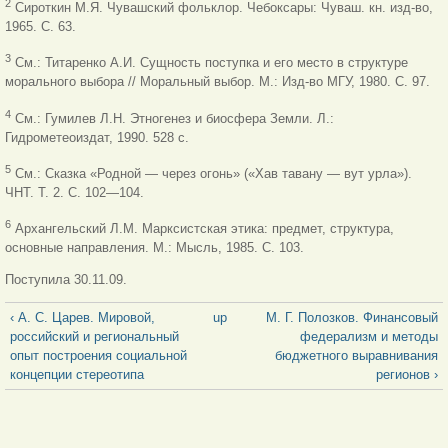
2
Сироткин М.Я. Чувашский фольклор. Чебоксары: Чуваш. кн. изд-во,
1965. С. 63.
3
См.: Титаренко А.И. Сущность поступка и его место в структуре
морального выбора // Моральный выбор. М.: Изд-во МГУ, 1980. С. 97.
4
См.: Гумилев Л.Н. Этногенез и биосфера Земли. Л.:
Гидрометеоиздат,
1990. 528 с.
5
См.: Сказка «Родной — через огонь» («Хав тавану — вут урла»).
ЧНТ. Т. 2. С. 102—104.
6
Архангельский Л.М. Марксистская этика: предмет, структура,
основные направления. М.: Мысль, 1985. С. 103.
Поступила 30.11.09.
‹ А. С. Царев. Мировой,
up
М. Г. Полозков. Финансовый
российский и региональный
федерализм и методы
опыт построения социальной
бюджетного выравнивания
концепции стереотипа
регионов ›