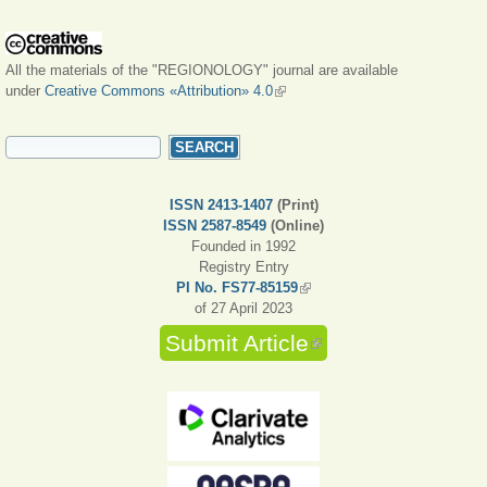
All the materials of the "REGIONOLOGY" journal are available
under
Creative Commons «Attribution» 4.0
(link is external)
SEARCH FORM
Search
ISSN 2413-1407
(Print)
ISSN 2587-8549
(Online)
Founded in 1992
Registry Entry
PI No. FS77-85159
(link is external)
of 27 April 2023
Submit Article
(link is external)