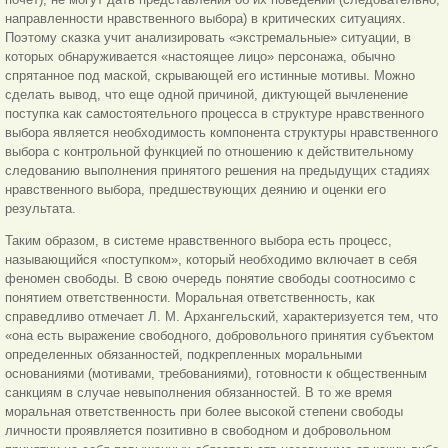
направленности нравственного выбора) в критических ситуациях.
Поэтому сказка учит анализировать «экстремальные» ситуации, в
которых обнаруживается «настоящее лицо» персонажа, обычно
спрятанное под маской, скрывающей его истинные мотивы. Можно
сделать вывод, что еще одной причиной, диктующей вычленение
поступка как самостоятельного процесса в структуре нравственного
выбора является необходимость компонента структуры нравственного
выбора с контрольной функцией по отноше
нию к действительному
следованию выполнения принятого решения на предыдущих стадиях
нравственного выбора, предшествующих деянию и оценки его
результата.
Таким образом, в системе нравственного выбора есть процесс,
называющийся «поступком», который необходимо включает в себя
феномен свободы. В свою очередь понятие свободы соотносимо с
понятием ответственности. Моральная ответственность, как
справедливо отмечает Л. М. Архангельский, характеризуется тем, что
«она есть выражение свободного, добровольного принятия субъектом
определенных обязанностей, подкрепленных моральными
основаниями (мотивами, требованиями), готовности к общественным
санкциям в случае невыполнения обязанностей. В то же время
моральная ответственность при более высокой степени свободы
личности проявляется позитивно в свободном и добровольном