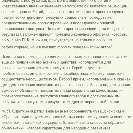
Значимость поступка как фрагмента общественного бытия и
нравственного явления вытекает из того, что он является решающим
звеном в цепи событий, связанных с актом рефлекторного запуска
практических действий, влекущих социальные последствия,
предшествующему прогнозированию и последующей оценкой
совершенного поступка. По сути, в прогнозировании цели и оценке
результата заложен принцип полезного конечного эффекта, который,
по мнению П. К. Анохина, присутствует не только в обычных
1
рефлекторных, но и в высших формах поведенческих актов
.
Выделение с помощью традиционных приемов главного героя сказки
еще до появления его активных действий используется для
повышения значимости его поступков. Герой наделяется
необыкновенными физическими способностями, ибо ему предстоит
осуществить неосуществимое. Второй прием, используемый в сказках
для демонстрации значимости нравственного выбора и подчеркивания
важности обладания положительными моральными качествами, —
противопоставление поступков главного героя и достигаемых им
результатов поступкам и результатам других персонажей сказки.
М. Я. Сироткин обратил внимание на особенность чувашской сказки:
«Сравнительно с русскими волшебными сказками чувашская сказка не
имеет той пышной как социально-бытовой, так и словесно-образной
орнаментики, которая характерна для народов с развитыми