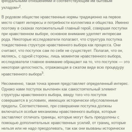
феодальными отношениями и соответствующим им бытовым
2
укладом»
.
В родовом обществе нравственные нормы традиционно на первое
место ставят интересы и потребности коллектива и общества. Именно
поэтому в сказках положительный главный герой, совершая поступки
при нравственном выборе, основное внимание уделяет интересам
рода. Некоторые исследователи полагают, что структура поступка
тождественна структуре нравственного выбора как процесса. Они
считают, что поступок сам по себе не существует. Полагая, что он,
являясь, с одной стороны, лишь моментом нравственного выбора,
исследователи главное внимание обращают на то, что поступок — это
некоторая целостность, отражающая в сжатом виде всю процедуру
3
нравственного выбора
.
Несомненно, такая точка зрения представляет определенный интерес.
Однако нами поступок вычленен как самостоятельный элемент
структуры нравственного выбора, ввиду того что поступок
совершается в условиях, имеющих исторически обусловленные
пределы. Соответственно, при совершении поступка должны
включаться особые механизмы нравственного выбора, которые
заставляют отличать границы, которые могут быть преодолены с
помощью дополнительных нравственных усилий, от границ, которые
нельзя или не надо преодолевать, так как они вызваны исторически