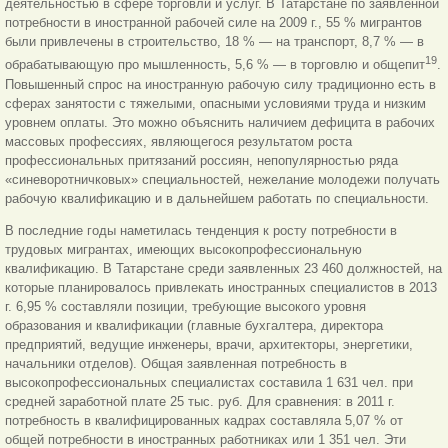
деятельностью в сфере торговли и услуг. В Татарстане по заявленной
потребности в иностранной рабочей силе на 2009 г., 55 % мигрантов
были привлечены в строительство, 18 % — на транспорт, 8,7 % — в
19
обрабатывающую про мышленность, 5,6 % — в торговлю и общепит
.
Повышенный спрос на иностранную рабочую силу традиционно есть в
сферах занятости с тяжелыми, опасными условиями труда и низким
уровнем оплаты. Это можно объяснить наличием дефицита в рабочих
массовых профессиях, являющегося результатом роста
профессиональных притязаний россиян, непопулярностью ряда
«синеворотничковых» специальностей, нежелание молодежи получать
рабочую квалификацию и в дальнейшем работать по специальности.
В последние годы наметилась тенденция к росту потребности в
трудовых мигрантах, имеющих высокопрофессиональную
квалификацию. В Татарстане среди заявленных 23 460 должностей, на
которые планировалось привлекать иностранных специалистов в 2013
г. 6,95 % составляли позиции, требующие высокого уровня
образования и квалификации (главные бухгалтера, директора
предприятий, ведущие инженеры, врачи, архитекторы, энергетики,
начальники отделов). Общая заявленная потребность в
высокопрофессиональных специалистах составила 1 631 чел. при
средней заработной плате 25 тыс. руб. Для сравнения: в 2011 г.
потребность в квалифицированных кадрах составляла 5,07 % от
общей потребности в иностранных работниках или 1 351 чел. Эти