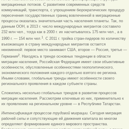
миграционных потоков. С развитием современных средств
коммуникаций, транспорта, с упрощением бюрократических процедур
пересечения государственных границ вовлеченной в миграционные
процессы оказалась значительная часть населения планеты. Так, по
данным ООН, в 2013 г. число международных мигрантов составило
232 млн чел., тогда как в 2000 г. их насчитывалось 175 млн чел., а в
1
1990 г. — 154 млн чел.
. С 2011 г. тройка стран-лидеров по количеству
въезжающих в страну международных мигрантов остается
неизменной: первое место занимают США, второе — Россия, третье —
2
Германия
. Находясь в тренде основных тенденции в области
миграции населения, Российская Федерация имеет свои объективные
особенности, обусловленные особенностями геополитического,
экономического положения каждого отдельно взятого ее региона.
Иными словами, глобальные тренды имеют особенности своего
регионального проявления в каждом субъекте страны.
Сложились несколько глобальных трендов в развитии процессов
миграции населения. Рассмотрим ключевые из них, применительно к
их проявлению на региональном уровне — в Республике Татарстан.
Интенсификация процессов трудовой миграции.
Сегодня миграция
рабочей силы и сопутствующие ей движения капитала во многом
определяют формирование единого мирового пространства.