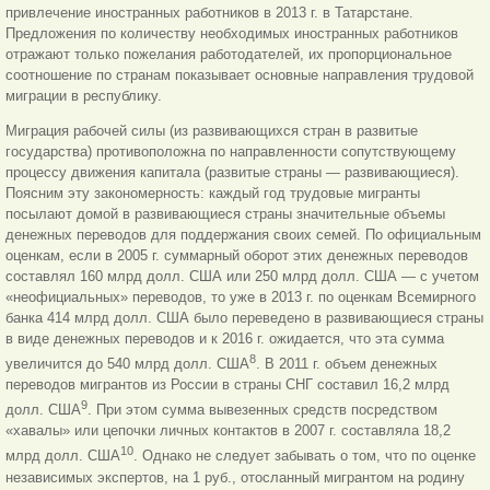
привлечение иностранных работников в 2013 г. в Татарстане.
Предложения по количеству необходимых иностранных работников
отражают только пожелания работодателей, их пропорциональное
соотношение по странам показывает основные направления трудовой
миграции в республику.
Миграция рабочей силы (из развивающихся стран в развитые
государства) противоположна по направленности сопутствующему
процессу движения капитала (развитые страны — развивающиеся).
Поясним эту закономерность: каждый год трудовые мигранты
посылают домой в развивающиеся страны значительные объемы
денежных переводов для поддержания своих семей. По официальным
оценкам, если в 2005 г. суммарный оборот этих денежных переводов
составлял 160 млрд долл. США или 250 млрд долл. США — с учетом
«неофициальных» переводов, то уже в 2013 г. по оценкам Всемирного
банка 414 млрд долл. США было переведено в развивающиеся страны
в виде денежных переводов и к 2016 г. ожидается, что эта сумма
8
увеличится до 540 млрд долл. США
. В 2011 г. объем денежных
переводов мигрантов из России в страны СНГ составил 16,2 млрд
9
долл. США
. При этом сумма вывезенных средств посредством
«хавалы» или цепочки личных контактов в 2007 г. составляла 18,2
10
млрд долл. США
. Однако не следует забывать о том, что по оценке
независимых экспертов, на 1 руб., отосланный мигрантом на родину