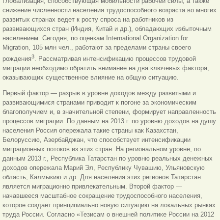
Глобализация, способствующая мобильности рабочей силы, а также
снижение численности населения трудоспособного возраста во многих
развитых странах ведет к росту спроса на работников из
развивающихся стран (Индия, Китай и др.), обладающих избыточным
населением. Сегодня, по оценкам International Organization for
Migration, 105 млн чел., работают за пределами страны своего
3
рождения
. Рассматривая интенсификацию процессов трудовой
миграции необходимо обратить внимание на два ключевых фактора,
оказывающих существенное влияние на общую ситуацию.
Первый фактор — разрыв в уровне доходов между развитыми и
развивающимися странами приводит к погоне за экономическим
благополучием и, в значительной степени, формирует направленность
процессов миграции. По данным на 2013 г. по уровню доходов на душу
населения Россия опережала такие страны как Казахстан,
Белоруссию, Азербайджан, что способствует интенсификации
миграционных потоков из этих стран. На региональном уровне, по
данным 2013 г., Республика Татарстан по уровню реальных денежных
доходов опережала Марий Эл, Республику Чувашию, Ульяновскую
область, Калмыкию и др. Для населения этих регионов Татарстан
является миграционно привлекательным. Второй фактор —
начавшееся масштабное сокращение трудоспособного населения,
которое создает принципиально новую ситуацию на локальных рынках
труда России. Согласно «Тезисам о внешней политике России на 2012