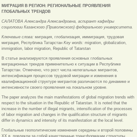
МИГРАЦИЯ В РЕГИОН: РЕГИОНАЛЬНЫЕ ПРОЯВЛЕНИЯ
ГЛОБАЛЬНЫХ ТРЕНДОВ
САЛАТОВА Александра Александровна, аспирант кафедры
социологии Казанского (Приволжского) федерального университета.
Ключевые слова:
миграция, глобализация, иммиграция, трудовая
миграция, Республика Татарстан
Key words:
migration, globalization,
immigration, labor migration, Republic of Tatarstan
В статье анализируются проявления основных глобальных
миграционных трендов применительно к ситуации в Республике
Татарстан. Отмечено, что рост числа нелегальных мигрантов,
интенсификация процессов трудовой миграции и изменения в
квалификационной структуре мигрантов различаются по динамике и
интенсивности своего проявления на локальном уровне.
The paper analyzes the main manifestations of global migration trends with
respect to the situation in the Republic of Tatarstan. It is noted that the
increase in the number of illegal migrants, intensification of the processes
of labor migration and changes in the qualification structure of migrants
differ in dynamics and intensity of its manifestation at the local level.
Глобальные геополитические изменения середины и второй половины
XX в. повлекли за собой качественные трансформации структуры