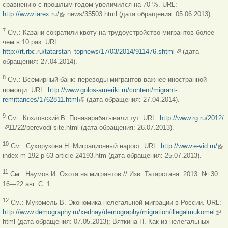
сравнению с прошлым годом увеличился на 70 %. URL:
http://www.iarex.ru/
(link is external)
news/35503.html (дата обращения: 05.06.2013).
7
См.: Казани сократили квоту на трудоустройство мигрантов более
чем в 10 раз. URL:
http://rt.rbc.ru/tatarstan_topnews/17/03/2014/911476.shtml
(link is external)
(дата
обращения: 27.04.2014).
8
См.: Всемирный банк: переводы мигрантов важнее иностранной
помощи. URL:
http://www.golos-ameriki.ru/content/migrant-
remittances/1762811.html
(link is external)
(дата обращения: 27.04.2014).
9
См.: Козловский В. Поназарабатывали тут. URL:
http://www.rg.ru/2012/
(link is external)
11/22/perevodi-site.html (дата обращения: 26.07.2013).
(lin
10
См.: Сухорукова Н. Миграционный нарост. URL:
http://www.e-vid.ru/
ext
index-m-192-p-63-article-24193.htm (дата обращения: 25.07.2013).
11
См.: Наумов И. Охота на мигрантов // Изв. Татарстана. 2013. № 30.
16—22 авг. C. 1.
12
См.: Мукомель В. Экономика нелегальной миграции в России. URL:
http://www.demography.ru/xednay/demography/migration/illegalmukomel
(link
.
html (дата обращения: 07.05.2013); Вяткина Н. Как из нелегальных
exte