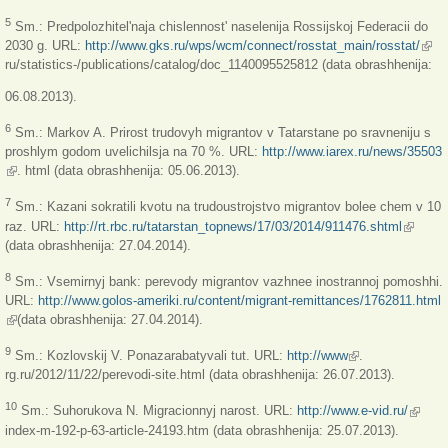
5
Sm.: Predpolozhitel'naja chislennost' naselenija Rossijskoj Federacii do
2030 g. URL:
http://www.gks.ru/wps/wcm/connect/rosstat_main/rosstat/
(link
ru/statistics-/publications/catalog/doc_1140095525812 (data obrashhenija:
exter
06.08.2013).
6
Sm.: Markov A. Prirost trudovyh migrantov v Tatarstane po sravneniju s
proshlym godom uvelichilsja na 70 %. URL:
http://www.iarex.ru/news/35503
(link is external)
. html (data obrashhenija: 05.06.2013).
7
Sm.: Kazani sokratili kvotu na trudoustrojstvo migrantov bolee chem v 10
raz. URL:
http://rt.rbc.ru/tatarstan_topnews/17/03/2014/911476.shtml
(link is
(data obrashhenija: 27.04.2014).
external
8
Sm.: Vsemirnyj bank: perevody migrantov vazhnee inostrannoj pomoshhi.
URL:
http://www.golos-ameriki.ru/content/migrant-remittances/1762811.html
(link is external)
(data obrashhenija: 27.04.2014).
(link is external)
9
Sm.: Kozlovskij V. Ponazarabatyvali tut. URL:
http://www
.
rg.ru/2012/11/22/perevodi-site.html (data obrashhenija: 26.07.2013).
(link is
10
Sm.: Suhorukova N. Migracionnyj narost. URL:
http://www.e-vid.ru/
externa
index-m-192-p-63-article-24193.htm (data obrashhenija: 25.07.2013).