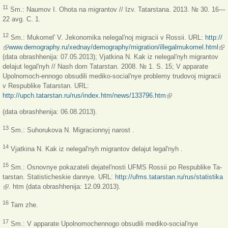
11
Sm.: Naumov I. Ohota na migrantov // Izv. Tatarstana. 2013. № 30. 16—
22 avg. C. 1.
12
Sm.: Mukomel' V. Jekonomika nelegal'noj migracii v Rossii. URL:
http://
(link is external)
www.demography.ru/xednay/demography/migration/illegalmukomel.html
(lin
(data obrashhenija: 07.05.2013); Vjatkina N. Kak iz nelegal'nyh migrantov
ext
delajut legal'nyh // Nash dom Tatarstan. 2008. № 1. S. 15; V apparate
Upolnomoch-ennogo obsudili mediko-social'nye problemy trudovoj migracii
v Respublike Tatarstan. URL:
http://upch.tatarstan.ru/rus/index.htm/news/133796.htm
(link is external)
(data obrashhenija: 06.08.2013).
13
Sm.: Suhorukova N. Migracionnyj narost .
14
Vjatkina N. Kak iz nelegal'nyh migrantov delajut legal'nyh .
15
Sm.: Osnovnye pokazateli dejatel'nosti UFMS Rossii po Respublike Ta-
tarstan. Statisticheskie dannye. URL:
http://ufms.tatarstan.ru/rus/statistika
(link is external)
. htm (data obrashhenija: 12.09.2013).
16
Tam zhe.
17
Sm.: V apparate Upolnomochennogo obsudili mediko-social'nye