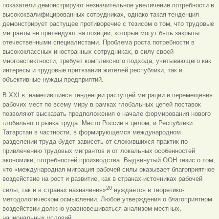
показатели демонстрируют незначительное увеличение потребности в
высококвалифицированных сотрудниках, однако такая тенденция
демонстрирует растущее противоречие с тезисом о том, что трудовые
мигранты не претендуют на позиции, которые могут быть закрыты
отечественными специалистами. Проблема роста потребности в
высококлассных иностранных сотрудниках, в силу своей
многоаспектности, требует комплексного подхода, учитывающего как
интересы и трудовые притязания жителей республики, так и
объективные нужды предприятий.
В XXI в. наметившиеся тенденции растущей миграции и перемещения
рабочих мест по всему миру в рамках глобальных цепей поставок
позволяют высказать предположения о начале формирования нового
глобального рынка труда. Место России в целом, и Республики
Татарстан в частности, в формирующемся международном
разделении труда будет зависеть от сложившихся практик по
привлечению трудовых мигрантов и от локальных особенностей
экономики, потребностей производства. Выдвинутый ООН тезис о том,
что «международная миграция рабочей силы оказывает благоприятное
воздействие на рост и развитие, как в странах-источниках рабочей
20
силы, так и в странах назначения»
нуждается в теоретико-
методологическом осмыслении. Любое утверждения о благоприятном
воздействии должно уравновешиваться анализом местных,
национальных условий.