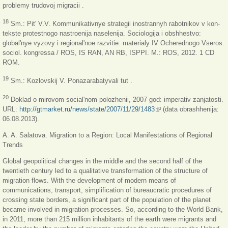
problemy trudovoj migracii .
18
Sm.: Pit' V.V. Kommunikativnye strategii inostrannyh rabotnikov v kon-
tekste protestnogo nastroenija naselenija. Sociologija i obshhestvo:
global'nye vyzovy i regional'noe razvitie: materialy IV Ocherednogo Vseros.
sociol. kongressa / ROS, IS RAN, AN RB, ISPPI. M.: ROS, 2012. 1 CD
ROM.
19
Sm.: Kozlovskij V. Ponazarabatyvali tut .
20
Doklad o mirovom social'nom polozhenii, 2007 god: imperativ zanjatosti.
URL:
http://gtmarket.ru/news/state/2007/11/29/1483
(link is external)
(data obrashhenija:
06.08.2013).
A. A. Salatova. Migration to a Region: Local Manifestations of Regional
Trends
Global geopolitical changes in the middle and the second half of the
twentieth century led to a qualitative transformation of the structure of
migration flows. With the development of modern means of
communications, transport, simplification of bureaucratic procedures of
crossing state borders, a significant part of the population of the planet
became involved in migration processes. So, according to the World Bank,
in 2011, more than 215 million inhabitants of the earth were migrants and