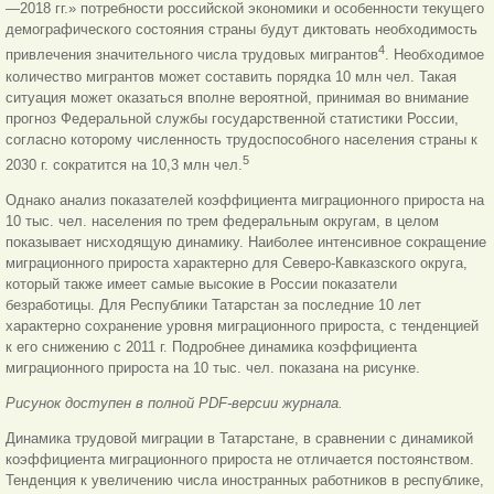
—2018 гг.» потребности российской экономики и особенности текущего
демографического состояния страны будут диктовать необходимость
4
привлечения значительного числа трудовых мигрантов
. Необходимое
количество мигрантов может составить порядка 10 млн чел. Такая
ситуация может оказаться вполне вероятной, принимая во внимание
прогноз Федеральной службы государственной статистики России,
согласно которому численность трудоспособного населения страны к
5
2030 г. сократится на 10,3 млн чел.
Однако анализ показателей коэффициента миграционного прироста на
10 тыс. чел. населения по трем федеральным округам, в целом
показывает нисходящую динамику. Наиболее интенсивное сокращение
миграционного прироста характерно для Северо-Кавказского округа,
который также имеет самые высокие в России показатели
безработицы. Для Республики Татарстан за последние 10 лет
характерно сохранение уровня миграционного прироста, с тенденцией
к его снижению с 2011 г. Подробнее динамика коэффициента
миграционного прироста на 10 тыс. чел. показана на рисунке.
Рисунок доступен в полной PDF-версии журнала.
Динамика трудовой миграции в Татарстане, в сравнении с динамикой
коэффициента миграционного прироста не отличается постоянством.
Тенденция к увеличению числа иностранных работников в республике,