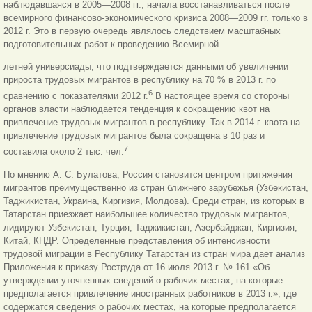
наблюдавшаяся в 2005—2008 гг., начала восстанавливаться после
всемирного финансово-экономического кризиса 2008—2009 гг. только в
2012 г. Это в первую очередь являлось следствием масштабных
подготовительных работ к проведению Всемирной
летней универсиады, что подтверждается данными об увеличении
прироста трудовых мигрантов в республику на 70 % в 2013 г. по
6
сравнению с показателями 2012 г.
В настоящее время со стороны
органов власти наблюдается тенденция к сокращению квот на
привлечение трудовых мигрантов в республику. Так в 2014 г. квота на
привлечение трудовых мигрантов была сокращена в 10 раз и
7
составила около 2 тыс. чел.
По мнению А. С. Булатова, Россия становится центром притяжения
мигрантов преимущественно из стран ближнего зарубежья (Узбекистан,
Таджикистан, Украина, Киргизия, Молдова). Среди стран, из которых в
Татарстан приезжает наибольшее количество трудовых мигрантов,
лидируют Узбекистан, Турция, Таджикистан, Азербайджан, Киргизия,
Китай, КНДР. Определенные представления об интенсивности
трудовой миграции в Республику Татарстан из стран мира дает анализ
Приложения к приказу Роструда от 16 июля 2013 г. № 161 «Об
утверждении уточненных сведений о рабочих местах, на которые
предполагается привлечение иностранных работников в 2013 г.», где
содержатся сведения о рабочих местах, на которые предполагается