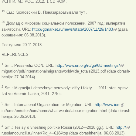
ИСППИ. М.: РОС, 2012. 1 CD ROM.
19
См.: Козловский В. Поназарабатывали тут .
20
Доклад о мировом социальном положении, 2007 год: императив
занятости. URL:
http://gtmarket.ru/news/state/2007/11/29/1483
(link is
(дата
обращения: 06.08.2013).
external)
Поступила 20.11.2013.
REFERENCES
(link is
1
Sm.: Press-reliz OON. URL:
http://www.un.org/ru/ga/68/meetings/
external)
migration/pdf/internationalmigrantsworldwide_totals2013.pdf (data obrash-
henija: 27.04.2014).
2
Sm.: Migracija i denezhnye perevody: cifry i fakty — 2011: stat. sprav.
Izd-vo Vsemir. banka, 2011. 275 c.
(link is
3
Sm.: International Organization for Migration. URL:
http://www.iom
.
external)
int/cms/en/sites/iom/home/what-we-do/labour-migration.html (data obrash-
henija: 26.05.2013).
(link 
4
Sm.: Tezisy o vneshnej politike Rossii (2012—2018 gg.). URL:
http://
exter
russiancouncil.ru/inner/?id_4=618#top (data obrashhenija: 06.08.2013).