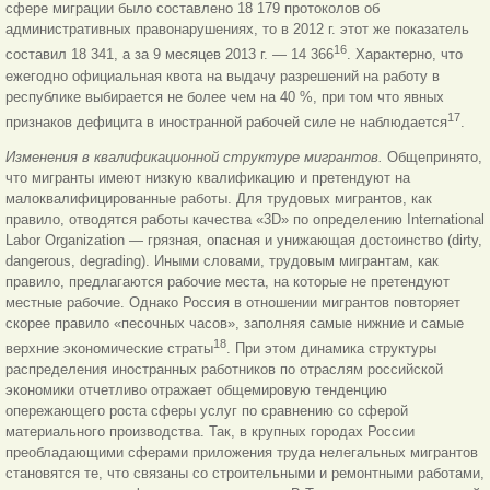
сфере миграции было составлено 18 179 протоколов об
административных правонарушениях, то в 2012 г. этот же показатель
16
составил 18 341, а за 9 месяцев 2013 г. — 14 366
. Характерно, что
ежегодно официальная квота на выдачу разрешений на работу в
республике выбирается не более чем на 40 %, при том что явных
17
признаков дефицита в иностранной рабочей силе не наблюдается
.
Изменения в квалификационной структуре мигрантов.
Общепринято,
что мигранты имеют низкую квалификацию и претендуют на
малоквалифицированные работы. Для трудовых мигрантов, как
правило, отводятся работы качества «3D» по определению International
Labor Organization — грязная, опасная и унижающая достоинство (dirty,
dangerous, degrading). Иными словами, трудовым мигрантам, как
правило, предлагаются рабочие места, на которые не претендуют
местные рабочие. Однако Россия в отношении мигрантов повторяет
скорее правило «песочных часов», заполняя самые нижние и самые
18
верхние экономические страты
. При этом динамика структуры
распределения иностранных работников по отраслям российской
экономики отчетливо отражает общемировую тенденцию
опережающего роста сферы услуг по сравнению со сферой
материального производства. Так, в крупных городах России
преобладающими сферами приложения труда нелегальных мигрантов
становятся те, что связаны со строительными и ремонтными работами,