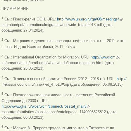
ПРИМЕЧАНИЯ
(link is
1
См.: Пресс-релиз ООН. URL:
http://www.un.org/ru/ga/68/meetings/
externa
migration/pdf/internationalmigrantsworldwide_totals2013.pdf (дата
обращения: 27.04.2014).
2
См.: Миграция и денежные переводы: цифры и факты — 2011: стат.
справ. Изд-во Всемир. банка, 2011. 275 c.
(link is
3
См.: International Organization for Migration. URL:
http://www.iom
.
external)
int/cms/en/sites/iom/home/what-we-do/labour-migration.html (дата
обращения: 26.05.2013).
4
См.: Тезисы о внешней политике России (2012—2018 гг.). URL:
http://
(link is external)
russiancouncil.ru/inner/?id_4=618#top (дата обращения: 06.08.2013).
5
См.: Предположительная численность населения Российской
Федерации до 2030 г. URL:
http://www.gks.ru/wps/wcm/connect/rosstat_main/
(link is external)
rosstat/ru/statistics-/publications/catalog/doc_1140095525812 (дата
обращения: 06.08.2013).
6
См.: Марков А. Прирост трудовых мигрантов в Татарстане по