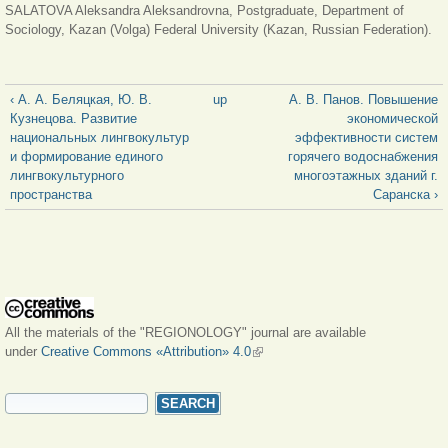
SALATOVA Aleksandra Aleksandrovna, Postgraduate, Department of
Sociology, Kazan (Volga) Federal University (Kazan, Russian Federation).
‹ А. А. Беляцкая, Ю. В.
up
А. В. Панов. Повышение
Кузнецова. Развитие
экономической
национальных лингвокультур
эффективности систем
и формирование единого
горячего водоснабжения
лингвокультурного
многоэтажных зданий г.
пространства
Саранска ›
All the materials of the "REGIONOLOGY" journal are available
under
Creative Commons «Attribution» 4.0
(link is external)
SEARCH FORM
Search