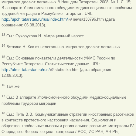
мигрантов делают легальных // Наш дом Татарстан. 2008. № 1. С. 15;
В аппарате Уполномоченного обсудили медико-социальные проблемы
трудовой миграции в Республике Татарстан. URL:
http://upch.tatarstan.ru/rus/index.htm/
(link is external)
news/133796.htm (дата
обращения: 06.08.2013).
13
См.: Сухорукова Н. Миграционный нарост ...
14
Вяткина Н. Как из нелегальных мигрантов делают легальных ...
15
См.: Основные показатели деятельности УФМС России по
Республике Татарстан. Статистические данные. URL:
http://ufms.tatarstan.ru/rus/
(link is external)
statistika.htm (дата обращения:
12.09.2013).
16
Там же.
17
См.: В аппарате Уполномоченного обсудили медико-социальные
проблемы трудовой миграции .
18
См.: Пить В.В. Коммуникативные стратегии иностранных работников
в контексте протестного настроения населения. Социология и
общество: глобальные вызовы и региональное развитие: материалы IV
Очередного Всерос. социол. конгресса / РОС, ИС РАН, АН РБ,