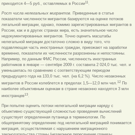
11
приходится 4—5 руб., оставляемых в России
.
Рост числа нелегальных мигрантов.
Приведенные в статье
показатели численности мигрантов базируются на оценке потоков
легальной миграции, однако, помимо зарегистрированных мигрантов в
России, как и в других странах мира, есть значительное число
недокументированных мигрантов. Точно оценить масштабы
нелегальной миграции достаточно сложно в виду того, что
подавляющая часть иностранных граждан, приезжают на заработки
временно, показатели их численности разрозненны и непостоянны.
Например, по данным ФМС России, численность иностранных
работников в январе — сентябре 2009 г. составила 2 024,0 тыс. чел. и
уменьшилась по сравнению с соответствующим периодом
предыдущего года на 133,0 тыс. чел. (на 6,2 %). Число незаконных
12
мигрантов в России колеблется в пределах 1,5—12,0 млн чел.
По
наиболее объективным оценкам в стране незаконно находятся 3 млн
13
иностранцев
.
При попытке оценить потоки нелегальной миграции наряду с
объективно существующей сложностью проведения вычислений
существует определенная путаница в терминологии. По
общепринятому определению под нелегальной миграцией понимается
миграция, осуществляемая с нарушением миграционного
законодательства страны (незаконное пересечение границы,