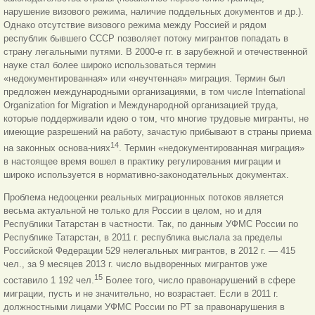
нарушение визового режима, наличие поддельных документов и др.).
Однако отсутствие визового режима между Россией и рядом
республик бывшего СССР позволяет потоку мигрантов попадать в
страну легальными путями. В 2000-е гг. в зарубежной и отечественной
науке стал более широко использоваться термин
«недокументированная» или «неучтенная» миграция. Термин был
предложен международными организациями, в том числе International
Organization for Migration и Международной организацией труда,
которые поддерживали идею о том, что многие трудовые мигранты, не
имеющие разрешений на работу, зачастую прибывают в страны приема
14
на законных основа-ниях
. Термин «недокументированная миграция»
в настоящее время вошел в практику регулирования миграции и
широко используется в нормативно-законодательных документах.
Проблема недооценки реальных миграционных потоков является
весьма актуальной не только для России в целом, но и для
Республики Татарстан в частности. Так, по данным УФМС России по
Республике Татарстан, в 2011 г. республика выслала за пределы
Российской Федерации 529 нелегальных мигрантов, в 2012 г. — 415
чел., за 9 месяцев 2013 г. число выдворенных мигрантов уже
15
составило 1 192 чел.
Более того, число правонарушений в сфере
миграции, пусть и не значительно, но возрастает. Если в 2011 г.
должностными лицами УФМС России по РТ за правонарушения в