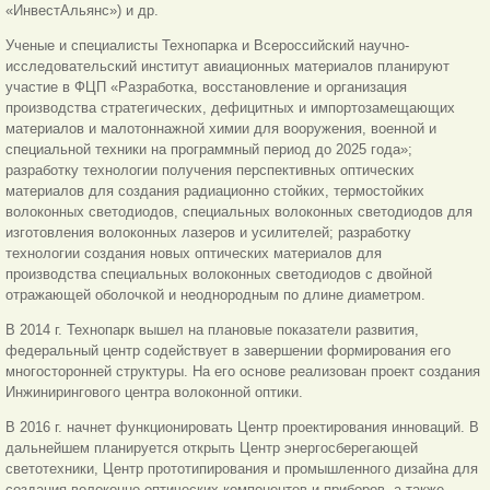
«ИнвестАльянс») и др.
Ученые и специалисты Технопарка и Всероссийский научно-
исследовательский институт авиационных материалов планируют
участие в ФЦП «Разработка, восстановление и организация
производства стратегических, дефицитных и импортозамещающих
материалов и малотоннажной химии для вооружения, военной и
специальной техники на программный период до 2025 года»;
разработку технологии получения перспективных оптических
материалов для создания радиационно стойких, термостойких
волоконных светодиодов, специальных волоконных светодиодов для
изготовления волоконных лазеров и усилителей; разработку
технологии создания новых оптических материалов для
производства специальных волоконных светодиодов с двойной
отражающей оболочкой и неоднородным по длине диаметром.
В 2014 г. Технопарк вышел на плановые показатели развития,
федеральный центр содействует в завершении формирования его
многосторонней структуры. На его основе реализован проект создания
Инжинирингового центра волоконной оптики.
В 2016 г. начнет функционировать Центр проектирования инноваций. В
дальнейшем планируется открыть Центр энергосберегающей
светотехники, Центр прототипирования и промышленного дизайна для
создания волоконно-оптических компонентов и приборов, а также