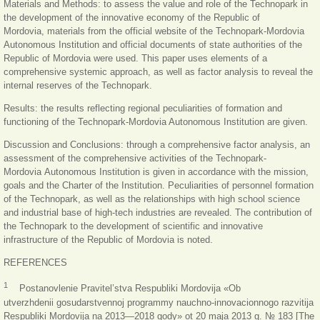
Materials and Methods: to assess the value and role of the Technopark in
the development of the innovative economy of the Republic of
Mordovia, materials from the official website of the Technopark-Mordovia
Autonomous Institution and official documents of state authorities of the
Republic of Mordovia were used. This paper uses elements of a
comprehensive systemic approach, as well as factor analysis to reveal the
internal reserves of the Technopark.
Results: the results reflecting regional peculiarities of formation and
functioning of the Technopark-Mordovia Autonomous Institution are given.
Discussion and Conclusions: through a comprehensive factor analysis, an
assessment of the comprehensive activities of the Technopark-
Mordovia Autonomous Institution is given in accordance with the mission,
goals and the Charter of the Institution. Peculiarities of personnel formation
of the Technopark, as well as the relationships with high school science
and industrial base of high-tech industries are revealed. The contribution of
the Technopark to the development of scientific and innovative
infrastructure of the Republic of Mordovia is noted.
REFERENCES
1
Postanovlenie Pravitel’stva Respubliki Mordovija «Ob
utverzhdenii gosudarstvennoj programmy nauchno-innovacionnogo razvitija
Respubliki Mordovija na 2013—2018 gody» ot 20 maja 2013 g. № 183 [The