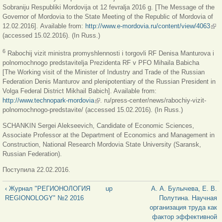
Sobraniju Respubliki Mordovija ot 12 fevralja 2016 g. [The Message of the
Governor of Mordovia to the State Meeting of the Republic of Mordovia of
12.02.2016]. Available from:
http://www.e-mordovia.ru/content/view/4063
(link
(accessed 15.02.2016). (In Russ.)
exte
6
Rabochij vizit ministra promyshlennosti i torgovli RF Denisa Manturova i
polnomochnogo predstavitelja Prezidenta RF v PFO Mihaila Babicha
[The Working visit of the Minister of Industry and Trade of the Russian
Federation Denis Manturov and plenipotentiary of the Russian President in
Volga Federal District Mikhail Babich]. Available from:
http://www.technopark-mordovia
(link is external)
. ru/press-center/news/rabochiy-vizit-
polnomochnogo-predstavite/ (accessed 15.02.2016). (In Russ.)
SCHANKIN Sergei Alekseevich, Candidate of Economic Sciences,
Associate Professor at the Department of Economics and Management in
Construction, National Research Mordovia State University (Saransk,
Russian Federation).
Поступила 22.02.2016.
‹ Журнал "РЕГИОНОЛОГИЯ
up
А. А. Булычева, Е. В.
REGIONOLOGY" №2 2016
Полутина. Научная
организация труда как
фактор эффективной