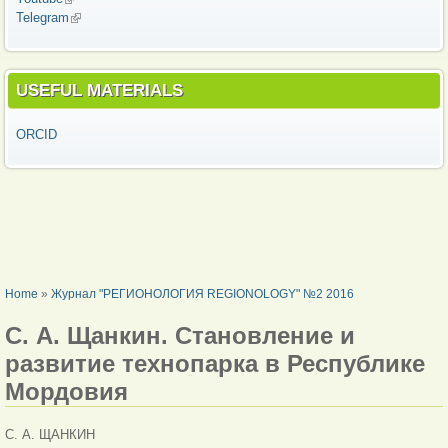
Telegram
(link is external)
USEFUL MATERIALS
ORCID
YOU ARE HERE
Home
»
Журнал "РЕГИОНОЛОГИЯ REGIONOLOGY" №2 2016
C. А. Щанкин. Становление и
развитие технопарка в Республике
Мордовия
C. А. ЩАНКИН