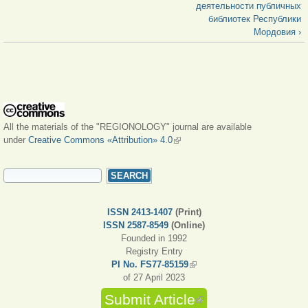
деятельности публичных
библиотек Республики
Мордовия ›
All the materials of the "REGIONOLOGY" journal are available
under
Creative Commons «Attribution» 4.0
(link is external)
SEARCH FORM
Search
ISSN 2413-1407
(Print)
ISSN 2587-8549
(Online)
Founded in 1992
Registry Entry
PI No. FS77-85159
(link is external)
of 27 April 2023
Submit Article
(link is external)