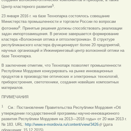
5
Центр кластерного развития
.
23 января 2016 г. на базе Технопарка состоялось совещание
Министерства промышленности и торговли России по вопросам
6
фотоники
. Принятые решения должны способствовать реализации
задач импортозамещения. В регионе завершается формирование
кластера «Волоконная оптика и оптоэлектроника». В структуре
республиканского кластера функционирует более 20 предприятий,
научных организаций и Инжиниринговый центр волоконной оптики на
базе Технопарка.
В заключение отметим, что Технопарк позволяет промышленности
Республики Мордовия конкурировать на рынке инновационных
продуктов в производстве оптических и электронных технологий,
приборостроения, светотехники, создания новейших композитных
материалов.
ПРИМЕЧАНИЯ
1
См.: Постановление Правительства Республики Мордовия «Об
утверждении государственной программы научно-инновационного
развития Республики Мордовия на 2013—2018 годы» от 20 мая 2013 г.
№ 183. URL:
http://www.e-mordovia.ru/content/view/3426
(link is external)
(дата
обращения: 15.12.2015).