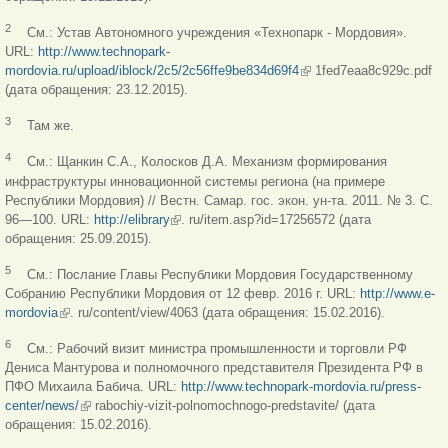
2
См.: Устав Автономного учреждения «Технопарк - Мордовия».
URL:
http://www.technopark-
mordovia.ru/upload/iblock/2c5/2c56ffe9be834d69f4
(link is external)
1fed7eaa8c929c.pdf
(дата обращения: 23.12.2015).
3
Там же.
4
См.: Щанкин С.А., Колосков Д.А. Механизм формирования
инфраструктуры инновационной системы региона (на примере
Республики Мордовия) // Вестн. Самар. гос. экон. ун-та. 2011. № 3. С.
96—100. URL:
http://elibrary
(link is external)
. ru/item.asp?id=17256572 (дата
обращения: 25.09.2015).
5
См.: Послание Главы Республики Мордовия Государственному
Собранию Республики Мордовия от 12 февр. 2016 г. URL:
http://www.e-
mordovia
(link is external)
. ru/content/view/4063 (дата обращения: 15.02.2016).
6
См.: Рабочий визит министра промышленности и торговли РФ
Дениса Мантурова и полномочного представителя Президента РФ в
ПФО Михаила Бабича. URL:
http://www.technopark-mordovia.ru/press-
center/news/
(link is external)
rabochiy-vizit-polnomochnogo-predstavite/ (дата
обращения: 15.02.2016).