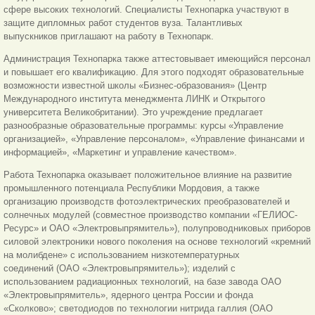
сфере высоких технологий. Специалисты Технопарка участвуют в
защите дипломных работ студентов вуза. Талантливых
выпускников приглашают на работу в Технопарк.
Администрация Технопарка также аттестовывает имеющийся персонал
и повышает его квалификацию. Для этого подходят образовательные
возможности известной школы «Бизнес-образования» (Центр
Международного института менеджмента ЛИНК и Открытого
университета Великобритании). Это учреждение предлагает
разнообразные образовательные программы: курсы «Управление
организацией», «Управление персоналом», «Управление финансами и
информацией», «Маркетинг и управление качеством».
Работа Технопарка оказывает положительное влияние на развитие
промышленного потенциала Республики Мордовия, а также
организацию производств фотоэлектрических преобразователей и
солнечных модулей (совместное производство компании «ГЕЛИОС-
Ресурс» и ОАО «Электровыпрямитель»), полупроводниковых приборов
силовой электроники нового поколения на основе технологий «кремний
на молибдене» с использованием низкотемпературных
соединений (ОАО «Электровыпрямитель»); изделий с
использованием радиационных технологий, на базе завода ОАО
«Электровыпрямитель», ядерного центра России и фонда
«Сколково»; светодиодов по технологии нитрида галлия (ОАО