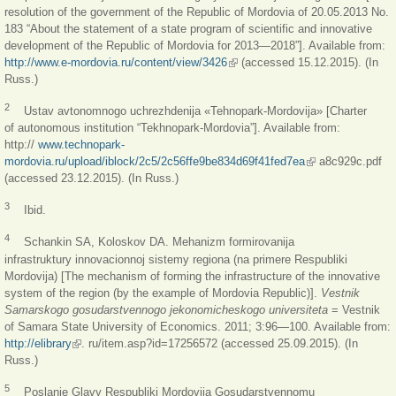
resolution of the government of the Republic of Mordovia of 20.05.2013 No.
183 “About the statement of a state program of scientific and innovative
development of the Republic of Mordovia for 2013—2018”]. Available from:
http://www.e-mordovia.ru/content/view/3426
(link is external)
(accessed 15.12.2015). (In
Russ.)
2
Ustav avtonomnogo uchrezhdenija «Tehnopark-Mordovija» [Charter
of autonomous institution “Tekhnopark-Mordovia”]. Available from:
http://
www.technopark-
mordovia.ru/upload/iblock/2c5/2c56ffe9be834d69f41fed7ea
(link is external)
a8c929c.pdf
(accessed 23.12.2015). (In Russ.)
3
Ibid.
4
Schankin SA, Koloskov DA. Mehanizm formirovanija
infrastruktury innovacionnoj sistemy regiona (na primere Respubliki
Mordovija) [The mechanism of forming the infrastructure of the innovative
system of the region (by the example of Mordovia Republic)].
Vestnik
Samarskogo gosudarstvennogo jekonomicheskogo universiteta
= Vestnik
of Samara State University of Economics. 2011; 3:96—100. Available from:
http://elibrary
(link is external)
. ru/item.asp?id=17256572 (accessed 25.09.2015). (In
Russ.)
5
Poslanie Glavy Respubliki Mordovija Gosudarstvennomu