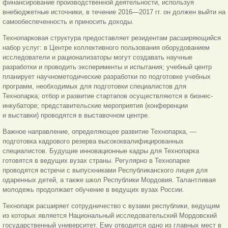
финансирование производственной деятельности, используя
внебюджетные источники, в течение 2016—2017 гг. он должен выйти на
самообеспеченность и приносить доходы.
Технопарковая структура предоставляет резидентам расширяющийся
набор услуг: в Центре коллективного пользования оборудованием
исследователи и рационализаторы могут создавать научные
разработки и проводить эксперименты и испытания; учебный центр
планирует научнометодические разработки по подготовке учебных
программ, необходимых для подготовки специалистов для
Технопарка; отбор и развитие стартапов осуществляются в бизнес-
инкубаторе; представительские мероприятия (конференции
и выставки) проводятся в выставочном центре.
Важное направление, определяющее развитие Технопарка, —
подготовка кадрового резерва высококвалифицированных
специалистов. Будущие инновационные кадры для Технопарка
готовятся в ведущих вузах страны. Регулярно в Технопарке
проводятся встречи с выпускниками Республиканского лицея для
одаренных детей, а также школ Республики Мордовия. Талантливая
молодежь продолжает обучение в ведущих вузах России.
Технопарк расширяет сотрудничество с вузами республики, ведущим
из которых является Национальный исследовательский Мордовский
государственный университет. Ему отводится одно из главных мест в