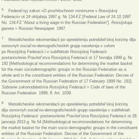
6
Federal’nyj zakon «O prozhitochnom minimume v Rossijskoj
Federacii» ot 24 oktjabrja 1997 g. № 134-FZ [Federal Law of 24.10.1997
No. 134-FZ “About a living wage in the Russian Federation”].
Rossijskaja
gazeta
= Russian Newspaper. 1997.
7
Metodicheskie rekomendacii po opredeleniju potrebitel’skoj korziny dlja
osnovnyh social’no-demograficheskih grupp naselenija v celom
po Rossijskoj Federacii i v sub#ektah Rossijskoj Federacii:
postanovlenie Pravitel’stva Rossijskoj Federacii ot 17 fevralja 1999 g. №
192 [Methodological recommendations for determining the market basket
for the main sociodemographic groups in the Russian Federation as a
whole and in the constituent entities of the Russian Federation: Decree of
the Government of the Russian Federation of 17 February 1999 No. 192].
Sobranie zakonodatelstva Rossijskoj Federacii
= Code of laws of the
Russian Federation. 1999; 8. Art. 1039.
8
Metodicheskie rekomendacii po opredeleniju potrebitel’skoj korziny
dlja osnovnyh social’no-demograficheskih grupp naselenija v sub#ektah
Rossijskoj Federacii: postanovlenie Pravitel’stva Rossijskoj Federacii ot 28
janvarja 2013 g. № 54 [Methodological recommendations for determining
the market basket for the main socio-demographic groups in the constituent
entities of the Russian Federation: Decree of the Government of the