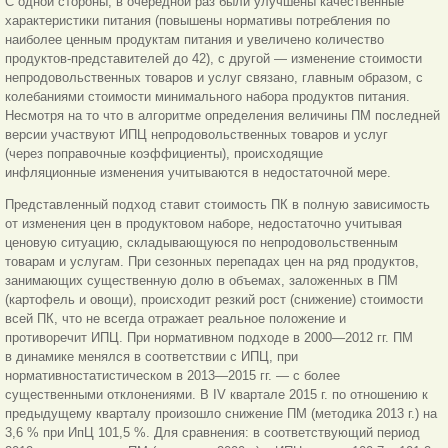
С одной стороны, в очередной раз были улучшены качественные
характеристики питания (повышены нормативы потребления по
наиболее ценным продуктам питания и увеличено количество
продуктов-представителей до 42), с другой — изменение стоимости
непродовольственных товаров и услуг связано, главным образом, с
колебаниями стоимости минимального набора продуктов питания.
Несмотря на то что в алгоритме определения величины ПМ последней
версии участвуют ИПЦ непродовольственных товаров и услуг
(через поправочные коэффициенты), происходящие
инфляционные изменения учитываются в недостаточной мере.
Представленный подход ставит стоимость ПК в полную зависимость
от изменения цен в продуктовом наборе, недостаточно учитывая
ценовую ситуацию, складывающуюся по непродовольственным
товарам и услугам. При сезонных перепадах цен на ряд продуктов,
занимающих существенную долю в объемах, заложенных в ПМ
(картофель и овощи), происходит резкий рост (снижение) стоимости
всей ПК, что не всегда отражает реальное положение и
противоречит ИПЦ. При нормативном подходе в 2000—2012 гг. ПМ
в динамике менялся в соответствии с ИПЦ, при
нормативностатистическом в 2013—2015 гг. — с более
существенными отклонениями. В IV квартале 2015 г. по отношению к
предыдущему кварталу произошло снижение ПМ (методика 2013 г.) на
3,6 % при ИпЦ 101,5 %. Для сравнения: в соответствующий период