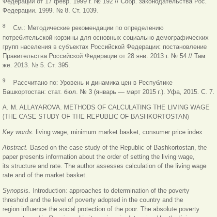
Федерации от 17 февр. 1999 г. № 192 // Собр. законодательства Рос.
Федерации. 1999. № 8. Ст. 1039.
8
См.: Методические рекомендации по определению
потребительской корзины для основных социально-демографических
групп населения в субъектах Российской Федерации: постановление
Правительства Российской Федерации от 28 янв. 2013 г. № 54 // Там
же. 2013. № 5. Ст. 395.
9
Рассчитано по: Уровень и динамика цен в Республике
Башкортостан: стат. бюл. № 3 (январь — март 2015 г.). Уфа, 2015. С. 7.
A. M. ALLAYAROVA. METHODS OF CALCULATING THE LIVING WAGE
(THE CASE STUDY OF THE REPUBLIC OF BASHKORTOSTAN)
Key words:
living wage, minimum market basket, consumer price index
Abstract.
Based on the case study of the Republic of Bashkortostan, the
paper presents information about the order of setting the living wage,
its structure and rate. The author assesses calculation of the living wage
rate and of the market basket.
Synopsis.
Introduction: approaches to determination of the poverty
threshold and the level of poverty adopted in the country and the
region influence the social protection of the poor. The absolute poverty