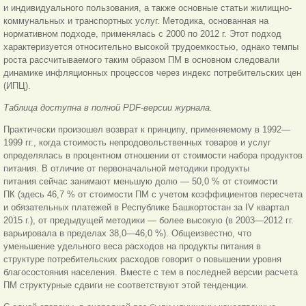
и индивидуального пользования, а также основные статьи жилищно-
коммунальных и транспортных услуг. Методика, основанная на
нормативном подходе, применялась с 2000 по 2012 г. Этот подход
характеризуется относительно высокой трудоемкостью, однако темпы
роста рассчитываемого таким образом ПМ в основном следовали
динамике инфляционных процессов через индекс потребительских цен
(ИПЦ).
Таблица доступна в полной PDF-версии журнала.
Практически произошел возврат к принципу, применяемому в 1992—
1999 гг., когда стоимость непродовольственных товаров и услуг
определялась в процентном отношении от стоимости набора продуктов
питания. В отличие от первоначальной методики продукты
питания сейчас занимают меньшую долю — 50,0 % от стоимости
ПК (здесь 46,7 % от стоимости ПМ с учетом коэффициентов пересчета
и обязательных платежей в Республике Башкортостан за IV квартал
2015 г.), от предыдущей методики — более высокую (в 2003—2012 гг.
варьировала в пределах 38,0—46,0 %). Общеизвестно, что
уменьшение удельного веса расходов на продукты питания в
структуре потребительских расходов говорит о повышении уровня
благосостояния населения. Вместе с тем в последней версии расчета
ПМ структурные сдвиги не соответствуют этой тенденции.