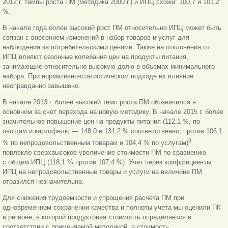
2012 г. темпы роста ПМ (методика 2000 г.) и ИПЦ схожи: 100,7 и 101,2
%.
В начале года более высокий рост ПМ относительно ИПЦ может быть
связан с внесением изменений в набор товаров и услуг для
наблюдения за потребительскими ценами. Также на отклонения от
ИПЦ влияют сезонные колебания цен на продукты питания,
занимающие относительно высокую долю в объемах минимального
набора. При нормативно-статистическом подходе их влияние
неоправданно завышено.
В начале 2013 г. более высокий темп роста ПМ обозначился в
основном за счет перехода на новую методику. В начале 2015 г. более
значительное повышение цен на продукты питания (112,1 %, по
овощам и картофелю — 148,0 и 131,2 % соответственно, против 106,1
9
% по непродовольственным товарам и 104,4 % по услугам)
повлекло сверхвысокое увеличение стоимости ПМ по сравнению
с общим ИПЦ (118,1 % против 107,4 %). Учет через коэффициенты
ИПЦ на непродовольственные товары и услуги на величине ПМ
отразился незначительно.
Для снижения трудоемкости и упрощения расчета ПМ при
одновременном сохранении качества и полноты учета мы оценили ПК
в регионе, в которой продуктовая стоимость определяется в
соответствии с применяемой методикой, а стоимость