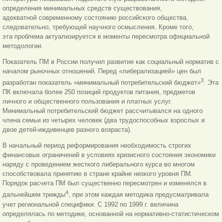
определения минимальных средств существования,
адекватной современному состоянию российского общества,
следовательно, требующей научного осмысления. Кроме того,
эта проблема актуализируется в моменты пересмотра официальной
методологии.
Показатель ПМ в России получил развитие как социальный норматив с
началом рыночных отношений. Перед «либерализацией» цен был
3
разработан показатель «минимальный потребительский бюджет»
. Эта
ПК включала более 250 позиций продуктов питания, предметов
личного и общественного пользования и платных услуг.
Минимальный потребительский бюджет рассчитывался на одного
члена семьи из четырех человек (два трудоспособных взрослых и
двое детей-иждивенцев разного возраста).
В начальный период реформирования необходимость строгих
финансовых ограничений в условиях кризисного состояния экономики
наряду с проведением жесткого либерального курса во многом
способствовала принятию в стране крайне низкого уровня ПМ.
Порядок расчета ПМ был существенно пересмотрен и изменялся в
4
дальнейшем трижды
, при этом каждая методика предусматривала
учет региональной специфики. С 1992 по 1999 г. величина
определялась по методике, основанной на нормативно-статистическом