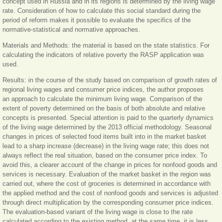
concept used in Russia and in its regions is determined by the living wage
rate. Consideration of how to calculate this social standard during the
period of reform makes it possible to evaluate the specifics of the
normative-statistical and normative approaches.
Materials and Methods: the material is based on the state statistics. For
calculating the indicators of relative poverty the RASP application was
used.
Results: in the course of the study based on comparison of growth rates of
regional living wages and consumer price indices, the author proposes
an approach to calculate the minimum living wage. Comparison of the
extent of poverty determined on the basis of both absolute and relative
concepts is presented. Special attention is paid to the quarterly dynamics
of the living wage determined by the 2013 official methodology. Seasonal
changes in prices of selected food items built into in the market basket
lead to a sharp increase (decrease) in the living wage rate; this does not
always reflect the real situation, based on the consumer price index. To
avoid this, a clearer account of the change in prices for nonfood goods and
services is necessary. Evaluation of the market basket in the region was
carried out, where the cost of groceries is determined in accordance with
the applied method and the cost of nonfood goods and services is adjusted
through direct multiplication by the corresponding consumer price indices.
The evaluation-based variant of the living wage is close to the rate
calculated according to the existing method, at the same time, it is less