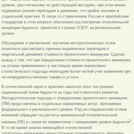
уровню, рассчитанному по действующей методике, при этом менее
подвержен резким перепадам в динамике, что крайне значимо в
социальной практике. В связи со стремлением России к европейским
стандартам в этом вопросе обосновано рассмотрение относительной
концепции бедности, принятой в странах ОЭСР, на региональном
уровне.
Обсуждение и заключения: изучение методологических основ
позволило рассмотреть причины выраженных перепадов в
квартальной динамике стоимости прожиточного минимума. Сделан
вывод о том, что при определении стоимости прожиточного минимума
на основе применяемого в настоящее время нормативно-
статистического подхода необходим более четкий учет изменения цен
на непродовольственные товары и услуги.
В отечественной науке и практике накоплен опыт построения
национальной линии бедности за годы постсоветского развития.
Методологические подходы к определению прожиточного минимума
(ПМ) представлены в отдельных нормативных актах, программах
федерального и регионального уровня. Ряд исследователей особое
внимание обращает на расчеты минимальной потребительской
2
корзины (ПК) в стране во взаимосвязи с измерением уровня бедности
.
В то же время анализ имеющейся отечественной
литературы показывает недостаточную разработанность методики