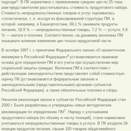
5
подходе
. В ПК нормативно с применением средних цен по 25 това-
рам-представителям рассчитывалась стоимость продуктового набора.
Стоимость непродовольственных товаров и услуг оценивалась
статистически, т. е. исходя из фиксированной структуры ПМ, в
которой, например, в Башкортостане, 69,1 % занимали продукты
питания, 18,9 % — непродовольственные товары, 7,2 % — услуги, 4,8
% — налоги и платежи. Соответственно, на динамику величины ПМ
оказывало влияние изменение цен только продуктовой части.
В октябре 1997 г. с принятием Федерального закона «О прожиточном
6
минимуме в Российской Федерации»
устанавливается правовая
основа для определения ПМ и его учета при осуществлении мер
социальной защиты граждан. Величина ПМ в соответствии с
действующим законодательством представляет собой стоимостную
оценку ПК (устанавливается федеральным законом и
законодательными (представительными) органами субъектов
Российской Федерации), а также обязательные платежи и сборы.
Началом реализации закона в субъектах Российской Федерации стал
2000 г. Были разработаны и утверждены новые методические
7
рекомендации по определению ПМ
. Наряду с улучшением
продуктового набора (по объему и числу позиций), стали нормативно
учитываться непродовольственные товары и услуги. В ПК входили 34
позиции продуктов питания, свыше 100 товаров общесемейного