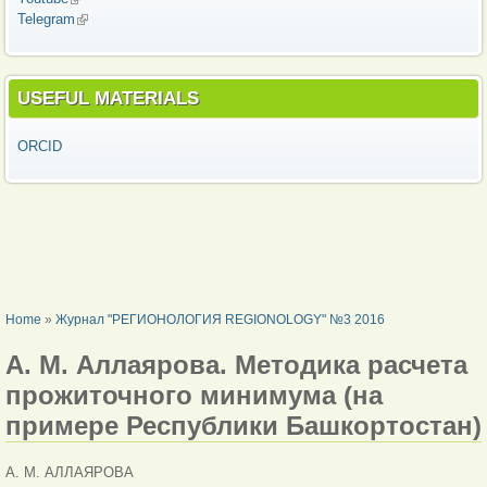
Telegram
(link is external)
USEFUL MATERIALS
ORCID
YOU ARE HERE
Home
»
Журнал "РЕГИОНОЛОГИЯ REGIONOLOGY" №3 2016
А. М. Аллаярова. Методика расчета
прожиточного минимума (на
примере Республики Башкортостан)
А. М. АЛЛАЯРОВА