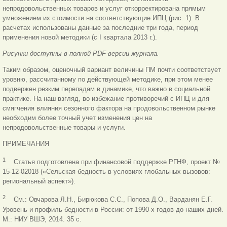
непродовольственных товаров и услуг откорректирована прямым
умножением их стоимости на соответствующие ИПЦ (рис. 1). В
расчетах использованы данные за последние три года, период
применения новой методики (с I квартала 2013 г.).
Рисунки доступны в полной PDF-версии журнала.
Таким образом, оценочный вариант величины ПМ почти соответствует
уровню, рассчитанному по действующей методике, при этом менее
подвержен резким перепадам в динамике, что важно в социальной
практике. На наш взгляд, во избежание противоречий с ИПЦ и для
смягчения влияния сезонного фактора на продовольственном рынке
необходим более точный учет изменения цен на
непродовольственные товары и услуги.
ПРИМЕЧАНИЯ
1
Статья подготовлена при финансовой поддержке РГНФ, проект №
15-12-02018 («Сельская бедность в условиях глобальных вызовов:
региональный аспект»).
2
См.: Овчарова Л.Н., Бирюкова С.С., Попова Д.О., Варданян Е.Г.
Уровень и профиль бедности в России: от 1990-х годов до наших дней.
М.: НИУ ВШЭ, 2014. 35 с.