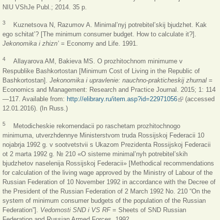
NIU VShJe Publ.; 2014. 35 p.
3
Kuznetsova N, Razumov A. Minimal’nyj potrebitel’skij bjudzhet. Kak
ego schitat’? [The minimum consumer budget. How to calculate it?].
Jekonomika i zhizn
’
= Economy and Life. 1991.
4
Allayarova AM, Bakieva MS. O prozhitochnom minimume v
Respublike Bashkortostan [Minimum Cost of Living in the Republic of
Bashkortostan].
Jekonomika i upravlenie: nauchno-prakticheskij zhurnal
=
Economics and Management: Research and Practice Journal. 2015; 1: 114
—117. Available from:
http://elibrary.ru/item.asp?id=22971056
(link is
(accessed
12.01.2016). (In Russ.)
external)
5
Metodicheskie rekomendacii po raschetam prozhitochnogo
minimuma, utverzhdennye Ministerstvom truda Rossijskoj Federacii 10
nojabrja 1992 g. v sootvetstvii s Ukazom Prezidenta Rossijskoj Federacii
ot 2 marta 1992 g. № 210 «O sisteme minimal’nyh potrebitel’skih
bjudzhetov naselenija Rossijskoj Federacii» [Methodical recommendations
for calculation of the living wage approved by the Ministry of Labour of the
Russian Federation of 10 November 1992 in accordance with the Decree of
the President of the Russian Federation of 2 March 1992 No. 210 “On the
system of minimum consumer budgets of the population of the Russian
Federation”].
Vedomosti SND i VS RF
= Sheets of SND Russian
Federation and Russian Armed Forces. 1992.