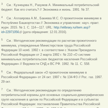
3
См.: Кузнецова Н., Разумов А. Минимальный потребительский
бюджет. Как его считать? // Экономика и жизнь. 1991. № 37.
4
См.: Аллаярова А.М., Бакиева М.С. О прожиточном минимуме в
Республике Башкортостан // Экономика и управление: науч.-практ.
журн. 2015. № 1. С. 114—117. URL:
http://elibrary.ru/item.asp?
id=22971056
(link is external)
(дата обращения: 12.01.2016).
5
См.: Методические рекомендации по расчетам прожиточного
минимума, утвержденные Министерством труда Российской
Федерации 10 нояб. 1992 г. в соответствии с Указом Президента
Российской Федерации от 2 марта 1992 г. № 210 «О системе
минимальных потребительских бюджетов населения Российской
Федерации» // Ведомости СНД и ВС РФ. 1992. № 11. С. 558.
6
См.: Федеральный закон «О прожиточном минимуме в
Российской Федерации» от 24 окт. 1997 г. № 134-ФЗ // Рос. газ. 1997.
29 окт.
7
См.: Методические рекомендации по определению
потребительской корзины для основных социально-демографических
групп населения в целом по Российской Федерации и в субъектах
Российской Федерации: постановление Правительства Российской