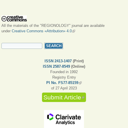
All the materials of the "REGIONOLOGY" journal are available
under
Creative Commons «Attribution» 4.0
(link is external)
SEARCH FORM
Search
ISSN 2413-1407
(Print)
ISSN 2587-8549
(Online)
Founded in 1992
Registry Entry
PI No. FS77-85159
(link is external)
of 27 April 2023
Submit Article
(link is external)