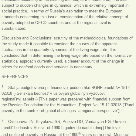
subject to sudden changes in dynamics, which is extremely important in
social practice. In terms of Russia’s aspiration to meet the European
standards concerning this issue, consideration of the relative concept of
poverty adopted in OECD countries and at the regional level is
substantiated.
Discussion and Conclusions: scrutiny of the methodological foundations of
the study made it possible to consider the causes of the apparent
fluctuations in the quarterly dynamics of the living wage rate. It is
concluded that in determining the living wage rate based on the normative-
statistical approach currently used, a clearer account of the change in
prices for nonfood goods and services is necessary.
REFERENCES
1
Stat’ja podgotovlena pri finansovoj podderzhke RGNF proekt № 1512-
02018 («Sel’skaja bednost’ v uslovijah global’nyh vyzovov:
regional’nyj aspekt») [This paper was prepared with financial support from
the Russian Foundation for the Humanities, Project No. 15-12-02018 (“Rural
poverty in the context of global challenges: a regional perspective”)].
2
Ovcharova LN, Biryukova SS, Popova DO, Vardanyan EG. Uroven’
i profil’ bednosti v Rossii: ot 1990-h godov do nashih dnej [The level
th
and profile of poverty in Russia: of the 1990
years up to now]. Moscow: