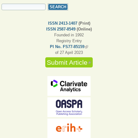
SEARCH FORM
Search
ISSN 2413-1407
(Print)
ISSN 2587-8549
(Online)
Founded in 1992
Registry Entry
PI No. FS77-85159
(link is external)
of 27 April 2023
Submit Article
(link is external)