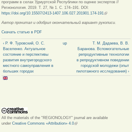
программ в селах Удмуртской Республики по оценке экспертов //
Регионология. 2019. Т. 27, № 1. С. 174–191. DOI:
https://doi.org/10.15507/2413-1407.106.027.201901.174-191
(link is external)
Автор прочитал и одобрил окончательный вариант рукописи
.
Скачать статью в PDF
‹ Р. Ф. Туровский, О. С.
up
Т. М. Дадаева, В. В.
Васеленко. Актуальное
Баранова. Вспомогательные
состояние и перспективы
репродуктивные технологии
развития внутригородского
в репродуктивном поведении
местного самоуправления в
городской молодежи (опыт
больших городах
пилотажного исследования) ›
All the materials of the "REGIONOLOGY" journal are available
under
Creative Commons «Attribution» 4.0
(link is external)