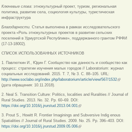
Ключевые слова
: этнокультурный проект, туризм, региональная
политика, развитие села, социология культуры, туристическая
инфраструктура
Благодарности.
Статья выполнена в рамках исследовательского
проекта «Роль этнокультурных проектов в развитии сельских
поселений в Удмуртской Республике», поддержанного грантом РФФИ
(17-13-18002).
СПИСОК ИСПОЛЬЗОВАННЫХ ИСТОЧНИКОВ
1. Павлюткин И., Юдин Г. Сообщество как данность и сообщество как
процесс: стратегии изучения малых городов // Laboratorium: журнал
социальных исследований. 2015. Т. 7, № 3. С. 88–105. URL:
http://www.soclabo.org/index.php/laboratorium/article/view/567/1532
(link is
(дата обращения: 10.11.2018).
external)
2. Neal S. Transition Culture: Politics, localities and Ruralities // Journal of
Rural Studies. 2013. No. 32. Pp. 60–69. DOI:
https://doi.org/10.1016/j.jrurstud.2013.04.001
(link is external)
3. Prout S., Howitt R. Frontier Imaginings and Subversive Indig enous
Spatialities // Journal of Rural Studies. 2009. No. 25. Pp. 396–403. DOI:
https://doi.org/10.1016/j.jrurstud.2009.05.006
(link is external)