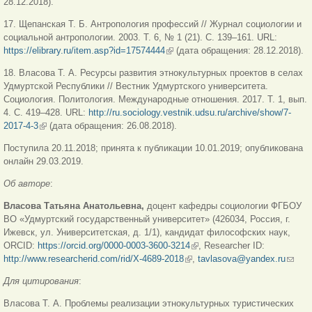
28.12.2018).
17. Щепанская Т. Б. Антропология профессий // Журнал социологии и
социальной антропологии. 2003. Т. 6, № 1 (21). С. 139–161. URL:
https://elibrary.ru/item.asp?id=17574444
(link is external)
(дата обращения: 28.12.2018).
18. Власова Т. А. Ресурсы развития этнокультурных проектов в селах
Удмуртской Республики // Вестник Удмуртского университета.
Социология. Политология. Международные отношения. 2017. Т. 1, вып.
4. С. 419–428. URL:
http://ru.sociology.vestnik.udsu.ru/archive/show/7-
2017-4-3
(link is external)
(дата обращения: 26.08.2018).
Поступила 20.11.2018; принята к публикации 10.01.2019; опубликована
онлайн 29.03.2019.
Об авторе
:
Власова Татьяна Анатольевна,
доцент кафедры социологии ФГБОУ
ВО «Удмуртский государственный университет» (426034, Россия, г.
Ижевск, ул. Университетская, д. 1/1), кандидат философских наук,
ORCID:
https://orcid.org/0000-0003-3600-3214
(link is external)
, Researcher ID:
http://www.researcherid.com/rid/X-4689-2018
(link is external)
,
tavlasova@yandex.ru
(link
sends
Для цитирования
:
e-
mail)
Власова Т. А. Проблемы реализации этнокультурных туристических