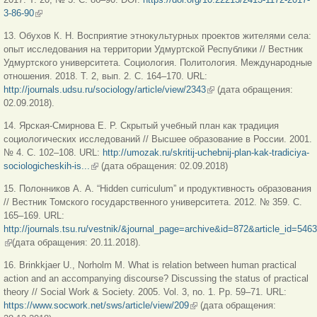
3-86-90
(link is external)
13. Обухов К. Н. Восприятие этнокультурных проектов жителями села:
опыт исследования на территории Удмуртской Республики // Вестник
Удмуртского университета. Социология. Политология. Международные
отношения. 2018. Т. 2, вып. 2. С. 164‒170. URL:
http://journals.udsu.ru/sociology/article/view/2343
(link is external)
(дата обращения:
02.09.2018).
14. Ярская-Смирнова Е. Р. Скрытый учебный план как традиция
социологических исследований // Высшее образование в России. 2001.
№ 4. С. 102‒108. URL:
http://umozak.ru/skritij-uchebnij-plan-kak-tradiciya-
sociologicheskih-is...
(link is external)
(дата обращения: 02.09.2018)
15. Полонников А. А. “Hidden curriculum” и продуктивность образования
// Вестник Томского государственного университета. 2012. № 359. С.
165‒169. URL:
http://journals.tsu.ru/vestnik/&journal_page=archive&id=872&article_id=5463
(link is external)
(дата обращения: 20.11.2018).
16. Brinkkjaer U., Norholm M. What is relation between human practical
action and an accompanying discourse? Discussing the status of practical
theory // Social Work & Society. 2005. Vol. 3, no. 1. Pp. 59–71. URL:
https://www.socwork.net/sws/article/view/209
(link is external)
(дата обращения: