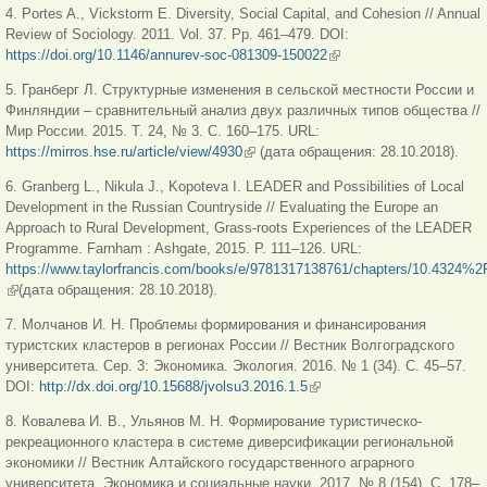
4. Portes A., Vickstorm E. Diversity, Social Capital, and Cohesion // Annual
Review of Sociology. 2011. Vol. 37. Pp. 461–479. DOI:
https://doi.org/10.1146/annurev-soc-081309-150022
(link is external)
5. Гранберг Л. Структурные изменения в сельской местности России и
Финляндии – сравнительный анализ двух различных типов общества //
Мир России. 2015. Т. 24, № 3. С. 160–175. URL:
https://mirros.hse.ru/article/view/4930
(link is external)
(дата обращения: 28.10.2018).
6. Granberg L., Nikula J., Kopoteva I. LEADER and Possibilities of Local
Development in the Russian Countryside // Evaluating the Europe an
Approach to Rural Development, Grass-roots Experiences of the LEADER
Programme. Farnham : Ashgate, 2015. Р. 111‒126. URL:
https://www.taylorfrancis.com/books/e/9781317138761/chapters/10.4324%2F
(link is external)
(дата обращения: 28.10.2018).
7. Молчанов И. Н. Проблемы формирования и финансирования
туристских кластеров в регионах России // Вестник Волгоградского
университета. Сер. 3: Экономика. Экология. 2016. № 1 (34). С. 45‒57.
DOI:
http://dx.doi.org/10.15688/jvolsu3.2016.1.5
(link is external)
8. Ковалева И. В., Ульянов М. Н. Формирование туристическо-
рекреационного кластера в системе диверсификации региональной
экономики // Вестник Алтайского государственного аграрного
университета. Экономика и социальные науки. 2017. № 8 (154). С. 178‒