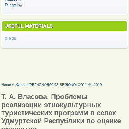
Telegram
(link is external)
USEFUL MATERIALS
ORCID
YOU ARE HERE
Home
»
Журнал "РЕГИОНОЛОГИЯ REGIONOLOGY" №1 2019
Т. А. Власова. Проблемы
реализации этнокультурных
туристических программ в селах
Удмуртской Республики по оценке
экспертов