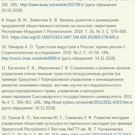
182. URL:
http://www.asau.ru/vestnik/2017/8/
(link is external)
(дата обращения:
29.10.2018).
9. Кицис В. М., Вавилова А. В. Уровень развития и размещение
предприятий общественного питания на сельских территориях
Республики Мордовия // Регионология. 2018. Т. 26, № 3. С. 578‒605.
DOI:
https://doi.org/10.15507/2413-1407.104.026.201803.578-605
(link is
external)
10. Овчаров А. О. Туристская индустрия в России: оценка рисков //
Социологические исследования. 2016. № 2. С. 47‒56. URL:
http://socis.isras.ru/article/6056
(link is external)
(дата обращения: 14.11.2018).
11. Баталова Л. В., Мерзлякова Г. В. Становление и развитие органов
управления отечественным туристско-экскурсионным делом (на
примере Удмуртии) // Корпоративное управление и инновационное
развитие экономики севера: вестник научно-исследовательского
центра корпоративного права, управления и венчурного
инвестирования Сыктывкарского государственного университета. 2011.
№ 4. С. 354‒361. URL:
http://koet.syktsu.ru/vestnik/2011/2011-4/3/3.htm
(lin
(дата обращения: 16.11.2018).
ext
12. Грахов В. П., Кислякова Ю. Г., Симакова У. Ф. Развитие методики
управления объектами культурно-исторического наследия (на примере
Удмуртской Республики) // Вестник ИжГТУ им. М. Т. Калашникова.
2017. Т. 20, № 3. С. 86‒90. DOI:
https://doi.org/10.22213/2413-1172-2017-