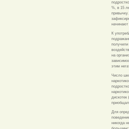
подростко
%, в 15 л
привычку.
зафиксиро
начинают 
К употреб
подражани
получили 
воздейств
на органи
зависимос
этим нег
Число шко
наркотико
подростко
наркотико
дискотек 
приобщали
Для опре
поведение
никогда н
большинст