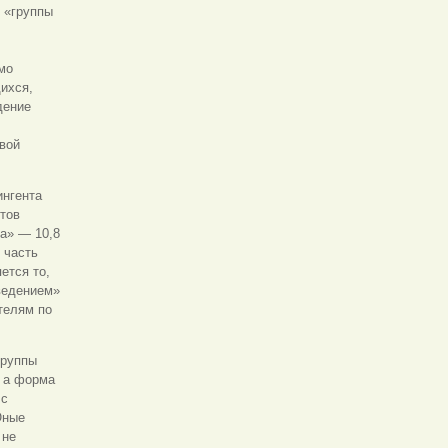
 «группы
мо
щихся,
дение
вой
ингента
тов
а» — 10,8
 часть
ется то,
ведением»
телям по
группы
, а форма
 с
Юные
 не