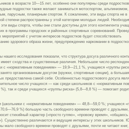
ников в возрасте 10—15 лет, особенно они популярны среди подростков
рудные подростки также желают заниматься мотоспортом, альпинизмом,
ым, парусным, планерным спортом. К сожалению, эти виды спорта не в
ной степени распространены у этой категории молодых людей. Необходи
 эти виды спорта, чтобы они стали доступны для этого контингента уча
их в программы городских и районных спортивных соревнований. Прове
 мероприятий с учетом интересов подростков будет способствовать
анию здорового образа жизни, предупреждению наркомании в подростко
ы нашего исследования показали, что структура досуга различного конт
 имеет сходства и существенные различия. Небольшое число респонден
ки с «нормативным поведением» — 19,9—21,1 %, учащиеся «группы риск
занято организованным досугом (кружки, спортивные секции), а большая
х предоставлена самой себе. Особенностью подросткового досуга явля
ачительное число учащихся — как среди школьников с «нормативным по
 %), так и среди учащихся «группы риска» (5,8—8,8 %) — помогает роди
и (школьники с «нормативным поведением» — 48,8—59,0 %; учащиеся «
 70,6—76,9 %) большую часть свободного времени проводят с друзьями
осит стихийный характер («просто гуляю», «провожу время», «общаюсь
»). Существенно различаются и ведущие интересы у этих школьников. 
ы мало свободного времени проводят с друзьями, почти не читают книг,