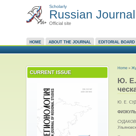
Scholarly
Russian Journal
16+
Official site
MAIN MENU
HOME
ABOUT THE JOURNAL
EDITORIAL BOARD
YOU A
Home
»
Жу
CURRENT ISSUE
Ю. Е
ческ
Ю. Е. С
ФИЗКУЛЬ
СУДАКОВА
Ульяновс