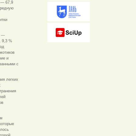
 — 67,9
вредную
итки
% —
 9,3 %
под
ркотиков
ние и
язанными с
ия легких
х
транения
лей
ов
ым
которые
алось
второй