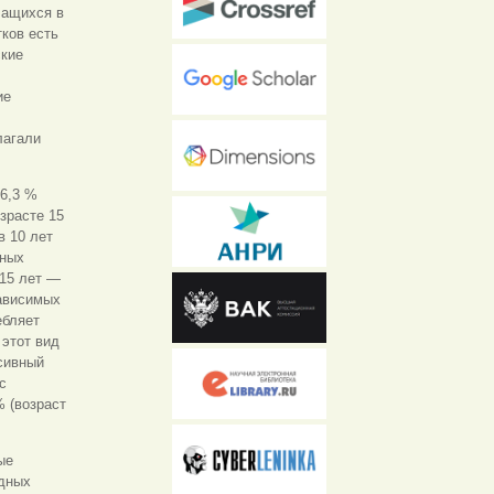
чащихся в
ков есть
ские
ие
лагали
 6,3 %
озрасте 15
в 10 лет
юных
 15 лет —
зависимых
ебляет
 этот вид
сивный
с
% (возраст
ые
удных