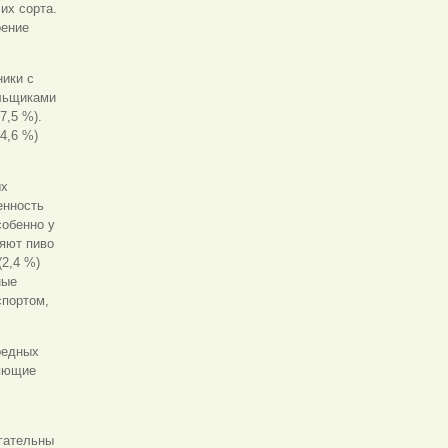
их сорта.
рение
ники с
ильщиками
7,5 %).
4,6 %)
ых
енность
собенно у
ляют пиво
(2,4 %)
ные
спортом,
редных
ляющие
ягательны