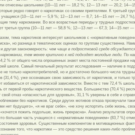
ли отнесены школьники (10—11 лет — 18,2 %; 12— 13 лет — 20,2; 14—1
которые редко говорят о наркотиках со своими приятелями. К третьей гру
 учащиеся (10—11 лет — 5,9 %; 12—13 лет — 8,7; 14—15 лет — 24,7 %),
щие тему наркомании. Во все возрастные периоды у трудных подростко
т третья группа (10—11 лет — 58,8 %; 12—13 лет — 67,3; 14—15 лет — 
азом, тема наркотиков интересует школьников с «нормативным поведен
иска», но разница в тематических оценках по группам существенна. Нам
 и другая закономерность:
чем чаще в подростковой среде обсуждаетс
 наркомании, тем менее критично к ней подходят молодые люди.
По на
4,2 % от общего числа опрошенных знают места постоянной продажи на
воей школе. Самый печальный результат исследования — наличие в под
е не только наркопотребителей, но и достаточно большого числа трудн
в (31,4 %), уже осознавших свою зависимость от наркотиков, и только тр
т избавиться от наркотической зависимости. Вместе с тем 72,4 % школь
ь от первой пробы наркотического вещества. Большинство (70,4 %) рес
 свой отказ «опасностью для здоровья», 31,1 % уверены в себе и справ
облемами без наркотиков. Среди других мотивов отказа прозвучали такие
ми нет будущего», «я не враг себе», «не хочу испортить себе жизнь, св
«хочется пожить подольше, жизнь прекрасна». Анализ результатов опро
что большая часть учащихся с «нормативным поведением» (83,7 %) отм
 состояния здоровья. Существенным компонентом в мотивационных факт
сознание того, что наркотики — это средство решения каких-либо пробле
ллюзорное.