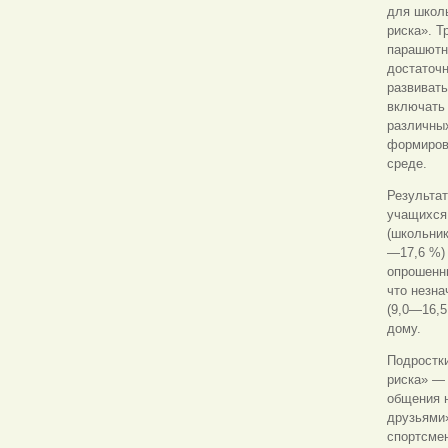
для школь
риска». Т
парашютн
достаточ
развивать
включать 
различных
формиров
среде.
Результат
учащихся
(школьни
—17,6 %) 
опрошенны
что незн
(9,0—16,5
дому.
Подростк
риска» —
общения н
друзьями
спортсмен