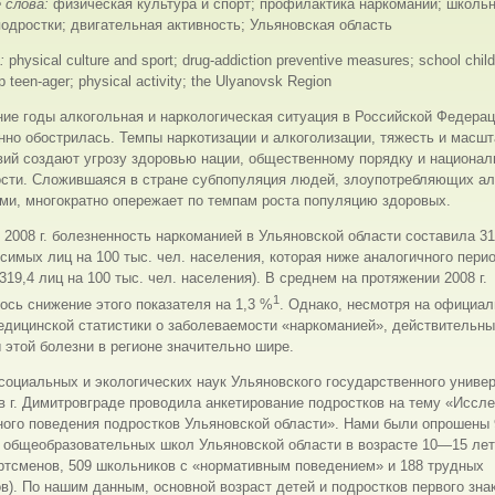
 слова:
физическая культура и спорт; профилактика наркомании; школьн
одростки; двигательная активность; Ульяновская область
s:
physical culture and sport; drug-addic
tion preventive measures; school child
 teen-ager; physical activity; the Ulyanovsk Region
ие годы алкогольная и наркологическая ситуация в Российской Федера
но обострилась. Темпы наркотизации и алкоголизации, тяжесть и масшт
ий создают угрозу здоровью нации, общественному порядку и национал
ости. Сложившаяся в стране субпопуляция людей, злоупотребляющих ал
ми, многократно опережает по темпам роста популяцию здоровых.
 2008 г. болезненность наркоманией в Ульяновской области составила 31
симых лиц на 100 тыс. чел. населения, которая ниже аналогичного перио
(319,4 лиц на 100 тыс. чел. населения). В среднем на протяжении 2008 г.
1
сь снижение этого показателя на 1,3 %
. Однако, несмотря на официа
едицинской статистики о заболеваемости «наркоманией», действительн
этой болезни в регионе значительно шире.
оциальных и экологических наук Ульяновского государственного универ
 г. Димитровграде проводила анкетирование подростков на тему «Иссл
ного поведения подростков Ульяновской области». Нами были опрошены 
 общеобразовательных школ Ульяновской области в возрасте 10—15 лет
ртсменов, 509 школьников с «нормативным поведением» и 188 трудных
в). По нашим данным, основной возраст детей и подростков первого зна