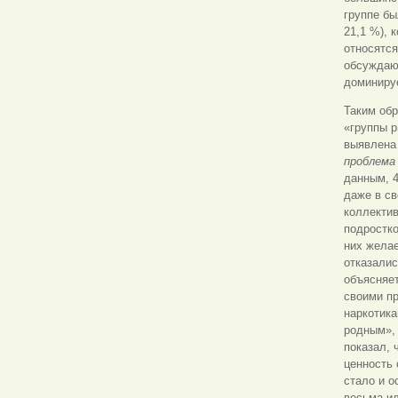
группе бы
21,1 %), 
относятся
обсуждаю
доминируе
Таким обр
«группы р
выявлена
проблема
данным, 4
даже в с
коллектив
подростко
них желае
отказалис
объясняет
своими пр
наркотика
родным», 
показал, 
ценность
стало и о
весьма и