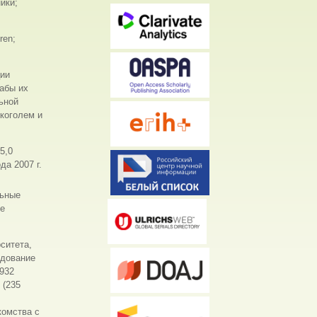
ики;
ren;
ции
абы их
ьной
коголем и
5,0
да 2007 г.
льные
ые
ситета,
едование
932
 (235
комства с