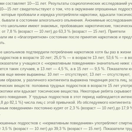
ми составляет 10—11 лет. Результаты социологических исследований у
10—15 лет свидетельствуют о том, что в окружении опрошенных подрост
 которые пробовали и изредка употребляли наркотики, вдыхали токсиче
 бывали в состоянии алкогольного опьянения. Анонимные исследования
 что школьники имеют знакомых, пробовавших наркотические, токсическ
 от 7,8 % (возраст — 10 лет) до 63,3 % (возраст — 15 лет). Приятели
али им о «благоприятном» состоянии после принятия наркотиков и пред
ть.
е школьников подтвердили потребление наркотиков хотя бы раз в жизни
одростков в возрасте 10 лет; 25,0 % — в возрасте 13 лет; 53,6 % — в в
показатели у учащихся с «нормативным поведением» значительно ниже: 
ется таких случаев, в 13 лет — 4,5 %, а в 15 лет — 9,5 %. Показатели 
ов еще менее выражены: 10 лет — отсутствуют, 13 лет — отсутствуют,
ким образом, у различного контингента выражена тенденция роста лиц, 
ических веществ: половина трудных подростков в возрасте 15 лет употр
ркотики или вдыхает токсические вещества. Некоторые ребята скрывают
ого поведения. У трудных подростков в этот период наблюдается интен
8,8 до 82,1 %) числа лиц с этой привычкой. Из обследуемого контингента 
ным поведением» постоянно курят от 2,3 % (возраст — 10 лет) до 17,9 
.
рошенных подростков с «нормативным поведением» употребляют спиртн
т 3,5 % (возраст — 10 лет) до 39,3 % (возраст — 15 лет). Показатели тр