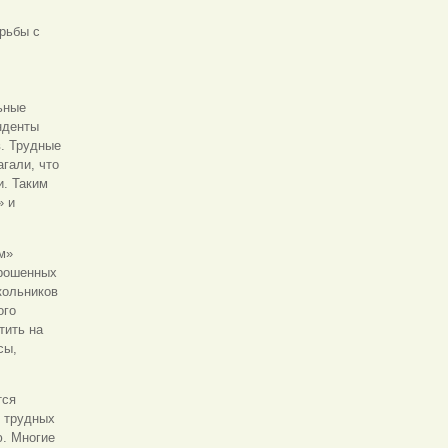
орьбы с
ьные
нденты
в. Трудные
гали, что
и. Таким
» и
м»
прошенных
кольников
ого
тить на
сы,
тся
% трудных
ю. Многие