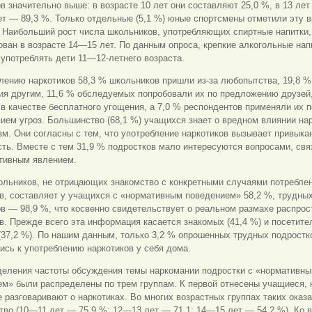
в значительно выше: в возрасте 10 лет они составляют 25,0 %, в 13 лет
ет — 89,3 %. Только отдельные (5,1 %) юные спортсмены отметили эту 
 Наибольший рост числа школьников, употребляющих спиртные напитки,
ван в возрасте
14—15 лет. По данным опроса, крепкие алкогольные нап
употреблять дети 11—12-летнего возраста.
лению наркотиков 58,3 % школьников пришли из-за любопытства, 19,8 
я другим, 11,6 % обследуемых попробовали их по предложению друзей,
в качестве бесплатного угощения, а 7,0 % респондентов применяли их 
ием угроз. Большинство (68,1 %) учащихся знает о вредном влиянии на
зм. Они согласны с тем, что употребление наркотиков вызывает привыка
ть. Вместе с тем 31,9 % подростков мало интересуются вопросами, св
ативным явлением.
льников, не отрицающих знакомство с конкретными случаями потреблен
в, составляет у учащихся с «нормативным поведением» 58,2 %, трудны
в — 98,9 %, что косвенно свидетельствует о реальном размахе распрос
в. Прежде всего эта информация касается знакомых (41,4 %) и посетите
(37,2 %). По нашим данным, только 3,2 % опрошенных трудных подростк
сь к употреблению наркотиков у себя дома.
деления частоты обсуждения темы наркомании подростки с «нормативн
м» были распределены по трем группам. К первой отнесены учащиеся, 
е разговаривают о наркотиках. Во многих возрастных группах таких оказ
во (10—11 лет — 75,9 %; 12—13 лет — 71,1; 14—15 лет — 54,2 %). Ко 