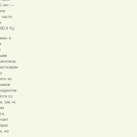
5 лет —
ппе
 часто
в
80,4 %).
ием» и
и
я
шим
ркотиков,
ростковом
ых
еть из
ников
пондентов
ятся со
, как «с
оим
са
ечает
орах
м, но