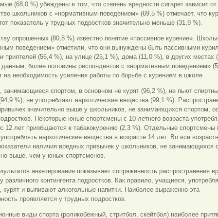
мые (68,0 %) убеждены в том, что степень вредности сигарет зависит от 
во школьников с «нормативным поведением» (69,5 %) отмечает, что ку
тот показатель у трудных подростков значительно меньше (31,9 %).
ву опрошенных (80,8 %) известно понятие «пассивное курение». Школь
вным поведением» отметили, что они вынуждены быть пассивными кур
и приятелей (56,4 %), на улице (25,1 %), дома (11,0 %), в других местах (
 данным, более половины респондентов с «нормативным поведением» (5
 на необходимость усиления работы по борьбе с курением в школе.
 занимающиеся спортом, в основном не курят (96,2 %), не пьют спиртн
(94,9 %), не употребляют наркотические вещества (99,1 %). Распростран
привычек значительно выше у школьников, не занимающихся спортом, о
одростков. Некоторые юные спортсмены с 10-летнего возраста употреб
а с 12 лет приобщаются к табакокурению (2,3 %). Отдельные спортсмены 
употреблять наркотические вещества в возрасте 14 лет. Во все возраст
показатели наличия вредных привычек у школьников, не занимающихся 
ьно выше, чем у юных спортсменов.
зультатов анкетирования показывает сопряженность распространения в
у различного контингента подростков. Как правило, учащиеся, употреб
, курят и выпивают алкогольные напитки. Наиболее выраженно эта
ность проявляется у трудных подростков.
онные виды спорта (роликобежный, стритбол, скейтбол) наиболее прит