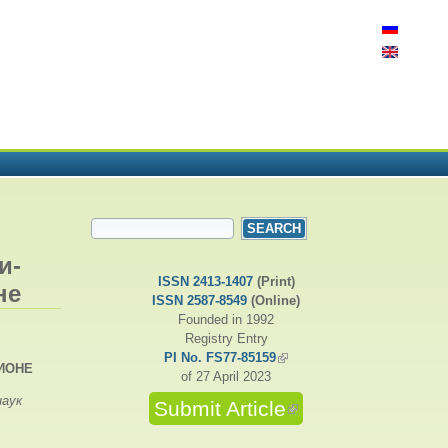
SEARCH FORM
Search
и-
ISSN 2413-1407
(Print)
не
ISSN 2587-8549
(Online)
Founded in 1992
Registry Entry
PI No. FS77-85159
(link is external)
ИОНЕ
of 27 April 2023
наук
Submit Article
(link is external)