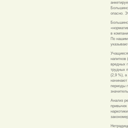
анкетируе
Большинст
опасно. Э
Большинст
«нормати
в компани
По нашим
указывают
Учащиеся,
напитков 
вредных 
трудных п
(2,9 %), 
начинают 
периоды 
значител
Анализ ре
привычек 
наркотики
закономер
Нетрадици