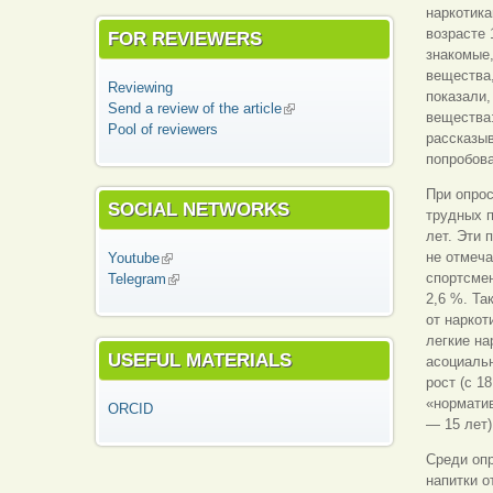
наркотика
возрасте 
FOR REVIEWERS
знакомые,
вещества,
Reviewing
показали,
Send a review of the article
(link is external)
вещества:
Pool of reviewers
рассказыв
попробова
При опрос
SOCIAL NETWORKS
трудных п
лет. Эти 
не отмеча
Youtube
(link is external)
спортсмен
Telegram
(link is external)
2,6 %. Та
от наркот
легкие на
USEFUL MATERIALS
асоциальн
рост (с 1
«норматив
ORCID
— 15 лет)
Среди оп
напитки о