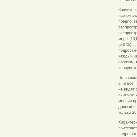
Значитель
наркоман
предпочт
распростр
распрост
меры (10,
(6,0 %) в
подростки
каждый че
образом,
«сочувст
По нашим
считают, 
не видят
считают, 
мнения п
данный во
только 28
Характер
пристраст
подростко