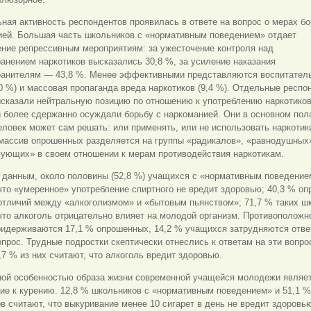
ная активность респондентов проявилась в ответе на вопрос о мерах б
ией. Большая часть школьников с «нормативным поведением» отдает
ение репрессивным мероприятиям: за ужесточение контроля над
анением наркотиков высказались 30,8 %, за усиление наказания
ранителям — 43,8 %. Менее эффективными представляются воспитател
0 %) и массовая пропаганда вреда наркотиков (9,4 %). Отдельные респо
ысказали нейтральную позицию по отношению к употреблению наркотико
 более сдержанно осуждали борьбу с наркоманией. Они в основном пола
ловек может сам решать: или применять, или не использовать наркотик
 массив опрошенных разделяется на группы «радикалов», «равнодушных
вующих» в своем отношении к мерам противодействия наркотикам.
 данным, около половины (52,8 %) учащихся с «нормативным поведение
что «умеренное» употребление спиртного не вредит здоровью; 40,3 % о
 отличий между «алкоголизмом» и «бытовым
пьянством»; 71,7 % таких ш
что алкоголь отрицательно влияет на молодой организм. Противоположн
ридерживаются 17,1 % опрошенных, 14,2 % учащихся затрудняются отве
прос. Трудные подростки скептически отнеслись к ответам на эти вопро
,7 % из них считают, что алкоголь вредит здоровью.
ной особенностью образа жизни современной учащейся молодежи являе
ие к курению. 12,8 % школьников с «нормативным поведением» и 51,1 
в считают, что выкуривание менее 10 сигарет в день не вредит здоровь