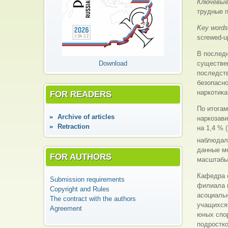
Ключевые
трудные п
Key word
screwed-up
В последн
Download
существен
последств
безопасн
наркотика
FOR READERS
По итогам
Аrchive of articles
наркозави
Retraction
на 1,4 % 
наблюдало
данные м
FOR AUTHORS
масштабы 
Кафедра с
Submission requirements
филиала в
Copyright and Rules
асоциаль
The contract with the authors
учащихся
Agreement
юных спо
подростко