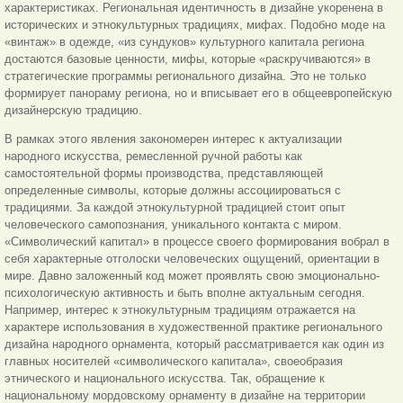
характеристиках. Региональная идентичность в дизайне укоренена в
исторических и этнокультурных традициях, мифах. Подобно моде на
«винтаж» в одежде, «из сундуков» культурного капитала региона
достаются базовые ценности, мифы, которые «раскручиваются» в
стратегические программы регионального дизайна. Это не только
формирует панораму региона, но и вписывает его в общеевропейскую
дизайнерскую традицию.
В рамках этого явления закономерен интерес к актуализации
народного искусства, ремесленной ручной работы как
самостоятельной формы производства, представляющей
определенные символы, которые должны ассоциироваться с
традициями. За каждой этнокультурной традицией стоит опыт
человеческого самопознания, уникального контакта с миром.
«Символический капитал» в процессе своего формирования вобрал в
себя характерные отголоски человеческих ощущений, ориентации в
мире. Давно заложенный код может проявлять свою эмоционально-
психологическую активность и быть вполне актуальным сегодня.
Например, интерес к этнокультурным традициям отражается на
характере использования в художественной практике регионального
дизайна народного орнамента, который рассматривается как один из
главных носителей «символического капитала», своеобразия
этнического и национального искусства. Так, обращение к
национальному мордовскому орнаменту в дизайне на территории