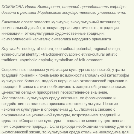
ХОМЯКОВА Ирина Викторовна, старший преподаватель кафедры
дизайна и рекламы Мордовского государственного университета.
Ключевые слова:
экология культуры; экокультур-ный потенциал;
региональный дизайн; этнокультурная идентичность; «традиция-
инновация»; этнокультурные художественные традиции;
«символический капитал»; символика народного орнамента
Key words:
ecology of culture; eco-cultural potential; regional design;
ethno-cultural identity; «tra-dition-innovation»; ethno-cultural artistic
traditions; «symbolic capital»; symbolism of folk ornament
Современные процессы унификации культурных ценностей, утраты
традиций привели к пониманию возможности глобальной катастрофы
культурного баланса, подобно нарушению экологической гармонии в
природе. В связи с этим необходимость защиты общечеловеческих
ценностей сегодня приобретает первостепенное значение.
Исследовать культурную среду обитания, ее формирование и
воздействие на человека призвана экология культуры. Понятие
«экология культуры» в определении Д. С. Лихачева связано с
сохранением национальной культуры, возрождением традиций и
идеалов: «Сохранение культуры — задача не менее существенная,
чем сохранение природы. Если природа необходима человеку для его
биологической жизни, то культурная среда столь же необходима для