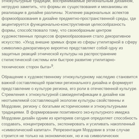
этнокультурные традиции, воспринимаемые региональным дизайном,
нетрудно заметить, что формы их существования и механизмы их
реализации в дизайне различны. Усиление рациональных аспектов
формообразования в дизайне предметно-пространственной среды, где
акцентируется функционально-конструктивная целесообразность
формы, способствовало тому, что своеобразным центром
художественных процессов формообразования стало декоративное
искусство. «Уход внешне зримых форм из сферы утилитарной в сферу
символико-декоративную вероятно представляет собой одну из
защитных реакций этнической культуры на распространение
стилистической системы или быстрое развитие утилитарно-
9
технических сторон быта»
.
Обращение к художественному этнокультурному наследию становится
важной составляющей практики регионального дизайна и формирует
представление о культуре региона, его роли в отечественной культуре.
Стремления к этнокультурной самоидентификации в дизайне как
неотъемлемой составляющей экологии культуры свойственны и
Мордовии, региону с богатыми историческими и этнокультурными
традициями. В формировании позитивного эко-культурного имиджа
Мордовии дизайн одним из критериев сегодня определяет способность
создавать, концентрировать, экспонировать и усиливать накопленный
«символический капитал». Репрезентация Мордовии в этом случае
строится не только на экономических, но и на символических