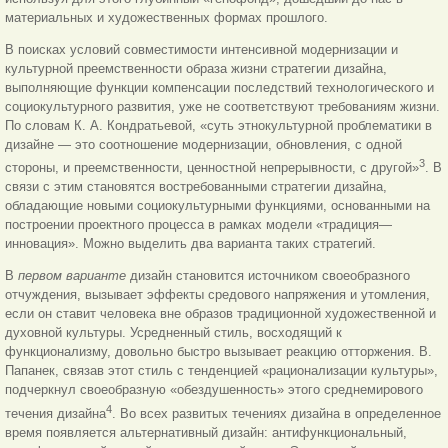
материальных и художественных формах прошлого.
В поисках условий совместимости интенсивной модернизации и
культурной преемственности образа жизни стратегии дизайна,
выполняющие функции компенсации последствий технологического и
социокультурного развития, уже не соответствуют требованиям жизни.
По словам К. А. Кондратьевой, «суть этнокультурной проблематики в
дизайне — это соотношение модернизации, обновления, с одной
3
стороны, и преемственности, ценностной непрерывности, с другой»
. В
связи с этим становятся востребованными стратегии дизайна,
обладающие новыми социокультурными функциями, основанными на
построении проектного процесса в рамках модели «традиция—
инновация». Можно выделить два варианта таких стратегий.
В
первом варианте
дизайн становится источником своеобразного
отчуждения, вызывает эффекты средового напряжения и утомления,
если он ставит человека вне образов традиционной художественной и
духовной культуры. Усредненный стиль, восходящий к
функционализму, довольно быстро вызывает реакцию отторжения. В.
Папанек, связав этот стиль с тенденцией «рационализации культуры»,
подчеркнул своеобразную «обездушенность» этого среднемирового
4
течения дизайна
. Во всех развитых течениях дизайна в определенное
время появляется альтернативный дизайн: антифункциональный,