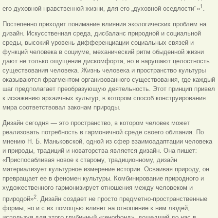
1
его духовной нравственной жизни, для его „духовной оседлости"»
.
Постепенно приходит понимание влияния экологических проблем на
дизайн. Искусственная среда, дисбаланс природной и социальной
среды, высокий уровень дифференциации социальных связей и
функций человека в социуме, механический ритм обыденной жизни
дают не только ощущение дискомфорта, но и нарушают целостность
существования человека. Жизнь человека и пространство культуры
ока
зываются фрагментом организованного существования, где каждый
шаг предполагает преобразующую деятельность. Этот принцип привел
к искажению архаичных культур, в котором способ конструирования
мира соответствовал законам природы.
Дизайн сегодня — это пространство, в котором человек может
реализовать потребность в гармоничной среде своего обитания. По
мнению Н. Б. Маньковской, одной из сфер взаимоадаптации человека
и природы, традиций и новаторства является дизайн. Она пишет:
«Приспосабливая новое к старому, традиционному, дизайн
материализует культурное измерение истории. Осваивая природу, он
превращает ее в феномен культуры. Комбинирование природного и
художественного гармонизирует отношения между человеком и
2
природой»
. Дизайн создает не просто предметно-пространственные
формы, но и с их помощью влияет на отношение к ним людей,
используя для этого глубинный «генофонд», дошедший до нас в