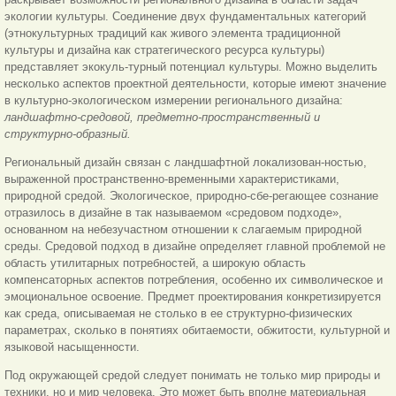
экологии культуры. Соединение двух фундаментальных категорий
(этнокультурных традиций как живого элемента традиционной
культуры и дизайна как стратегического ресурса культуры)
представляет экокуль-турный потенциал культуры. Можно выделить
несколько аспектов проектной деятельности, которые имеют значение
в культурно-экологическом измерении регионального дизайна:
ландшафтно-средовой, предметно-пространственный и
структурно-образный.
Региональный дизайн связан с ландшафтной локализован-ностью,
выраженной пространственно-временными характеристиками,
природной средой. Экологическое, природно-сбе-регающее сознание
отразилось в дизайне в так называемом «средовом подходе»,
основанном на небезучастном отношении к слагаемым природной
среды. Средовой подход в дизайне определяет главной проблемой не
область утилитарных потребностей, а широкую область
компенсаторных аспектов потребления, особенно их символическое и
эмоциональное освоение. Предмет проектирования конкретизируется
как среда, описываемая не столько в ее структурно-физических
параметрах, сколько в понятиях обитаемости, обжитости, культурной и
языковой насыщенности.
Под окружающей средой следует понимать не только мир природы и
техники, но и мир человека. Это может быть вполне материальная