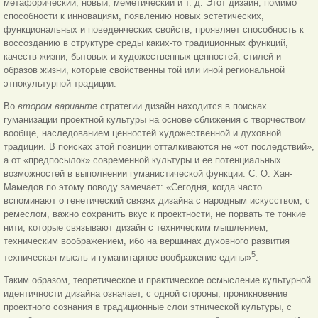
метафорический, новый, меметический и т. д. Этот дизайн, помимо
способности к инновациям, появлению новых эстетических,
функциональных и поведенческих свойств, проявляет способность к
воссозданию в структуре среды каких-то традиционных функций,
качеств жизни, бытовых и художественных ценностей, стилей и
образов жизни, которые свойственны той или иной региональной
этнокультурной традиции.
Во
втором варианте
стратегии дизайн находится в поисках
гуманизации проектной культуры на основе сближения с творчеством
вообще, наследованием ценностей художественной и духовной
традиции. В поисках этой позиции отталкиваются не «от последствий»,
а от «предпосылок» современной культуры и ее потенциальных
возможностей в выполнении гуманистической функции. С. О. Хан-
Мамедов по этому поводу замечает: «Сегодня, когда часто
вспоминают о генетический связях дизайна с народным искусством, с
ремеслом, важно сохранить вкус к проектности, не порвать те тонкие
нити, которые связывают дизайн с техническим мышлением,
техническим воображением, ибо на вершинах духовного развития
5
техническая мысль и гуманитарное воображение едины»
.
Таким образом, теоретическое и практическое осмысление культурной
идентичности дизайна означает, с одной стороны, проникновение
проектного сознания в традиционные слои этнической культуры, с