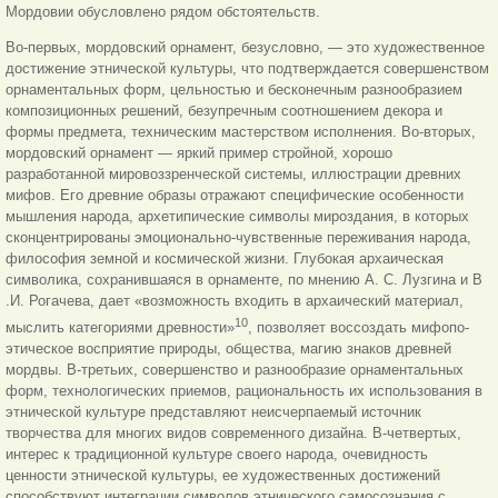
Мордовии обусловлено рядом обстоятельств.
Во-первых, мордовский орнамент, безусловно, — это художественное
достижение этнической культуры, что под
тверждается совершенством
орнаментальных форм, цельностью и бесконечным разнообразием
композиционных решений, безупречным соотношением декора и
формы предмета, техническим мастерством исполнения. Во-вторых,
мордовский орнамент — яркий пример стройной, хорошо
разработанной мировоззренческой системы, иллюстрации древних
мифов. Его древние образы отражают специфические особенности
мышления народа, архетипические символы мироздания, в которых
сконцентрированы эмоционально-чувственные переживания народа,
философия земной и космической жизни. Глубокая архаическая
символика, сохранившаяся в орнаменте, по мнению А. С. Лузгина и В
.И. Рогачева, дает «возможность входить в архаический материал,
10
мыслить категориями древности»
, позволяет воссоздать мифопо-
этическое восприятие природы, общества, магию знаков древней
мордвы. В-третьих, совершенство и разнообразие орнаментальных
форм, технологических приемов, рациональность их использования в
этнической культуре представляют неисчерпаемый источник
творчества для многих видов современного дизайна. В-четвертых,
интерес к традиционной культуре своего народа, очевидность
ценности этнической культуры, ее художественных достижений
способствуют интеграции символов этнического самосознания с