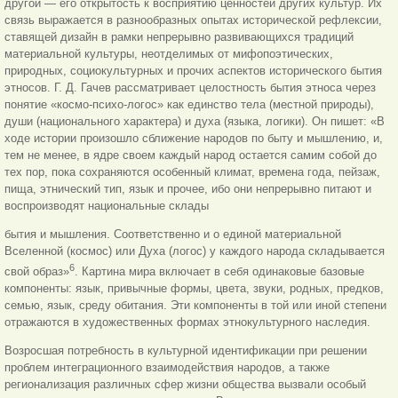
другой — его открытость к восприятию ценностей других культур. Их
связь выражается в разнообразных опытах исторической рефлексии,
ставящей дизайн в рамки непрерывно развивающихся традиций
материальной культуры, неотделимых от мифопоэтических,
природных, социокультурных и прочих аспектов исторического бытия
этносов. Г. Д. Гачев рассматривает целостность бытия этноса через
понятие «космо-психо-логос» как единство тела (местной природы),
души (национального характера) и духа (языка, логики). Он пишет: «В
ходе истории произошло сближение народов по быту и мышлению, и,
тем не менее, в ядре своем каждый народ остается самим собой до
тех пор, пока сохраняются особенный климат, времена года, пейзаж,
пища, этнический тип, язык и прочее, ибо они непрерывно питают и
воспроизводят национальные склады
бытия и мышления. Соответственно и о единой материальной
Вселенной (космос) или Духа (логос) у каждого народа складывается
6
свой образ»
. Картина мира включает в себя одинаковые базовые
компоненты: язык, привычные формы, цвета, звуки, родных, предков,
семью, язык, среду обитания. Эти компоненты в той или иной степени
отражаются в художественных формах этнокультурного наследия.
Возросшая потребность в культурной идентификации при решении
проблем интеграционного взаимодействия народов, а также
регионализация различных сфер жизни общества вызвали особый