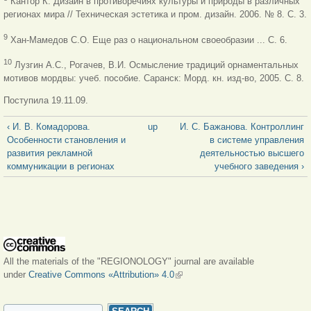
Кантор К. Дизайн в противоречиях культуры и природы в различных
регионах мира // Техническая эстетика и пром. дизайн. 2006. № 8.
С. 3.
9
Хан-Мамедов С.О. Еще раз о национальном своеобразии ... С. 6.
10
Лузгин А.С., Рогачев, В.И. Осмысление традиций орнаментальных
мотивов мордвы: учеб. пособие. Саранск: Морд. кн. изд-во, 2005. С. 8.
Поступила 19.11.09.
‹ И. В. Комадорова.
up
И. С. Бажанова. Контроллинг
Особенности становления и
в системе управления
развития рекламной
деятельностью высшего
коммуникации в регионах
учебного заведения ›
All the materials of the "REGIONOLOGY" journal are available
under
Creative Commons «Attribution» 4.0
(link is external)
SEARCH FORM
Search