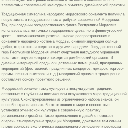
элементами современной культуры в объектах дизайнерской практики.
Традиционная символика народного мордовского орнамента получила
новую жизнь в государственных атрибутах современной Мордовии.
Так, при создании государственного флага Республики Мордовия
использовались не только традиционные цвета, но и финно-угорский
крест — восьмиконечная розетка, широко распространенная в
орнаменте народного костюма мордвы, символизирующая солнце,
добро, открытость и родство с другими народами. Государственный
герб Республики Мордовия имеет очертания нагрудного украшения
«сюлгам», внутри которого находится ромбический орнамент. В
дизайне интерьерной среды общественных помещений, праздничных
мероприятий (фестивалей, праздничных концертов, ярмарок, торгово-
промышленных выставок и т. д.) мордовский орнамент традиционно
составляет основу проектного решения.
Мордовский орнамент аккумулирует этнокультурные традиции,
связанные с глубинным постижением окружающего мира традиционной
культурой. Сконструированный из ограниченного набора знаков, он
способен транслировать богатые знания о мире и ценностные
установки этнической культуры в современную практику
регионального дизайна. Такое преломление в дизайне помогает
сберечь этнокультурные традиции Мордовии, доказывая тем самым
плодотворность экологически рационального отношения к ресурсам