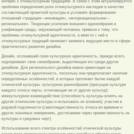
интерес к этнокультурным традициям. В связи с этим актуализируется
проблема определения роли этнокультурного наследия в качестве
составляющей проектной культуры в условиях формирования
отношений «традиция—инновация», «интернациональное—
региональное». Тенденции усиления внешнего единообразия и
унификации среды, окружающей человека, привели к тому, что
проблемы этнокультурной идентичности, а вместе с ней и
этнокультурных традиций начинают занимать ведущее место в сфере
практического развития дизайна.
Дизайн, осознавший свою культурную идентичность, прежде всего,
подчеркивает свое своеобразие, выделяющее его среди других
дизайнов. Для регионального дизайна важна ориентация на
этнокультурную идентичность, поскольку она предполагает наличие
определенных особенностей, в которых протекает бытие каждой
этнической культуры: культурное разнообразие (присущие культуре
каждого этноса черты, отличающие ее от других культур);
межкультурное взаимодействие (способность культуры влиять на
другие этнические культуры и испытывать их влияние); участие в
родовой подлинности (самотождественность этноса во времени и
других значимых измерениях, достигаемая через преемственность их
культуры и средовых черт).
Использование всего спектра особенностей этнической культуры
раскрывает возможности регионального дизайна в области задач