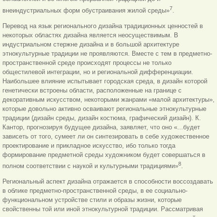
7
внеиндустриальных форм обустраивания жилой среды»
.
Перевод на язык регионального дизайна традиционных ценностей в
некоторых областях дизайна является неосуществимым. В
индустриальном стержне дизайна и в большой архитектуре
этнокультурные традиции не проявляются. Вместе с тем в предметно-
пространственной среде происходят процессы не только
общестилевой интеграции, но и региональной дифференциации.
Наибольшее влияние испытывает городская среда, в дизайн которой
генетически встроены области, расположенные на границе с
декоративным искусством, некоторыми жанрами «малой архитектуры»,
которые довольно активно осваивают региональные этнокультурные
традиции (дизайн среды, дизайн костюма, графический дизайн). К.
Кантор, прогнозируя будущее дизайна, заявляет, что оно «...будет
зависеть от того, сумеет ли он синтезировать в себе художественное
проектирование и прикладное искусство, ибо только тогда
формирование предметной среды художником будет совершаться в
8
полном соответствии с наукой и культурными традициями»
.
Региональный аспект дизайна отражается в способности воссоздавать
в облике предметно-пространственной среды, в ее социально-
функциональном устройстве стили и образы жизни, которые
свойственны той или иной этнокультурной традиции. Рассматривая