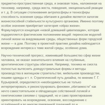
предметно-пространственная среда, и знаковая ткань, наложенная на
техномир, например, среда жеста, поведения, эмоциональной реакции
и т. д. В ситуации столкновения антропосферы и техносферы
способность освоения среды обитания в дизайне является залогом
жизнеспособной стабильности культурного организма. Именно поэтому
особое значение приобретает категория «образ жизни».
Формулируется концепция «новой домашней цивилизации», которая
подкрепляется фактическим положением вещей: переносом моделей
личной жизни на внедомашние среды, общественных форм городской
жизни — в дом. Поэтому в проектной практике дизайна наблюдается
возрождение интереса к теме жилой среды, особенно дома.
Научно-технический прогресс, изменивший большинство сфер жизни
человека, не оказал значительного влияния на глубинные,
архетипические структуры обитания. Например, техника не смогла
полностью вытеснить доиндустриальные формы и методы
производства в жилищном строительстве, мебельном производстве,
пошиве одежды и т. п. Стратегический путь дизайна, по мнению Г. Г.
Курьеровой, определяется «необходимостью не только
интерпретировать и реконструировать феномен „обитаемости" как
нечто самостоятельное и обладающее собственной логикой и
генетическими связями
с традицией, но и само проектирование
ориентировать на возрождение, освоение, воссоединение с
ослабленной и во многом прерванной традицией до и