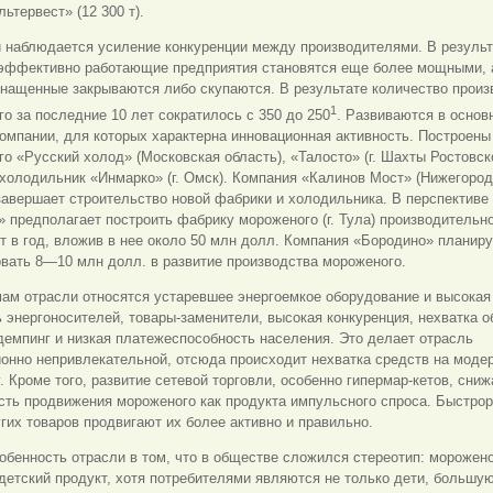
льтервест» (12 300 т).
и наблюдается усиление конкуренции между производителями. В результ
 эффективно работающие предприятия становятся еще более мощными, 
снащенные закрываются либо скупаются. В результате количество произ
1
о за последние 10 лет сократилось с 350 до 250
. Развиваются в основ
омпании, для которых характерна инновационная активность. Построен
о «Русский холод» (Московская область), «Талосто» (г. Шахты Ростовск
 холодильник «Инмарко» (г. Омск). Компания «Калинов Мост» (Нижегоро
завершает строительство новой фабрики и холодильника. В перспективе
 предполагает построить фабрику мороженого (г. Тула) производительн
т в год, вложив в нее около 50 млн долл. Компания «Бородино» планиру
вать 8—10 млн долл. в развитие производства мороженого.
ам отрасли относятся устаревшее энергоемкое оборудование и высокая
 энергоносителей, товары-заменители, высокая конкуренция, нехватка 
демпинг и низкая платежеспособность населения. Это делает отрасль
онно непривлекательной, отсюда происходит нехватка средств на моде
. Кроме того, развитие сетевой торговли, особенно гипермар-кетов, сниж
сть продвижения мороженого как продукта импульсного спроса. Быстро
гих товаров продвигают их более активно и правильно.
обенность отрасли в том, что в обществе сложился стереотип: морожен
етский продукт, хотя потребителями являются не только дети, большую