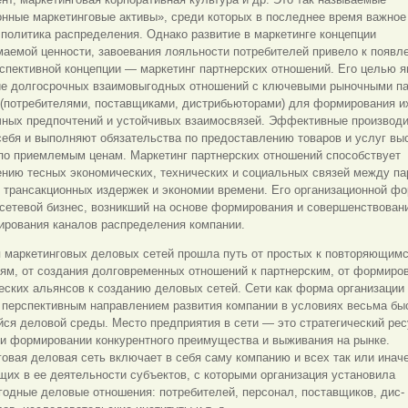
нные маркетинговые активы», среди которых в последнее время важное
политика распределения. Однако развитие в маркетинге концепции
аемой ценности, завоевания лояльности потребителей привело к появл
спективной концепции — маркетинг партнерских отношений. Его целью 
ие долгосрочных взаимовыгодных отношений с ключевыми рыночными п
 (потребителями, поставщиками, дистрибьюторами) для формирования и
чных предпочтений и устойчивых взаимосвязей. Эффективные производ
себя и выполняют обязательства по предоставлению товаров и услуг вы
по приемлемым ценам. Маркетинг партнерских отношений способствует
нию тесных экономических, технических и социальных связей между па
 трансакционных издержек и экономии времени. Его организационной ф
сетевой бизнес, возникший на основе формирования и совершенствован
ирования каналов распределения компании.
 маркетинговых деловых сетей прошла путь от простых к повторяющим
ям, от создания долговременных отношений к партнерским, от формиро
еских альянсов к созданию деловых сетей. Сети как форма организации
 перспективным направлением развития компании в условиях весьма бы
ся деловой среды. Место предприятия в сети — это стратегический рес
и формировании конкурентного преимущества и выживания на рынке.
овая деловая сеть включает в себя саму компанию и всех так или инач
их в ее деятельности субъектов, с которыми организация установила
одные деловые отношения: потребителей, персонал, поставщиков, дис-