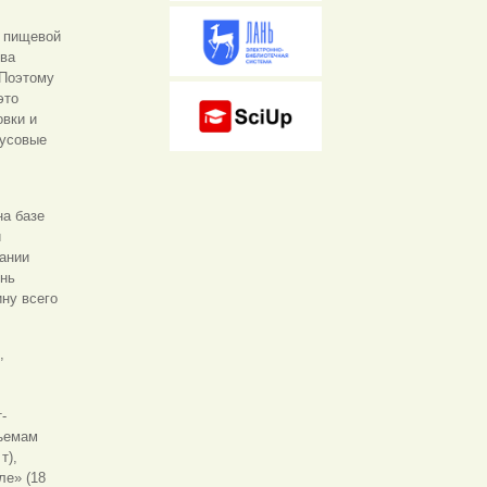
в пищевой
тва
 Поэтому
это
овки и
кусовые
на базе
й
пании
ень
ину всего
,
-
бъемам
т),
тле»
(18