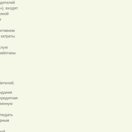
одителей
»), входят
дяной
е
ективном
затраты.
скую
зработаны
бителей;
ридания
 кредитная
твенную
блюдать
арным
ной