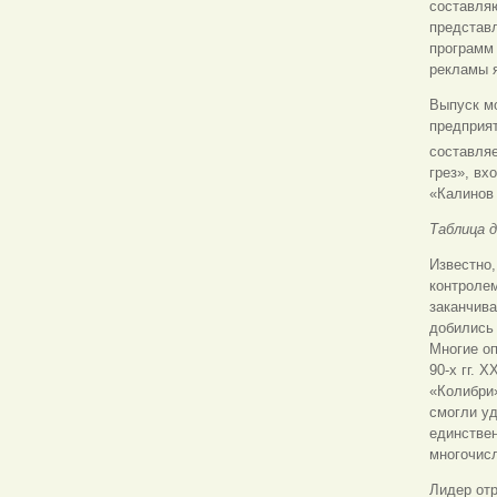
составляю
представл
программ 
рекламы 
Выпуск м
предприя
составляе
грез», вх
«Калинов 
Таблица д
Известно,
контролем
заканчива
добились 
Многие оп
90-х гг. 
«Колибри»
смогли уд
единстве
многочисл
Лидер отр