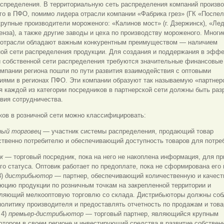
аспределения. В территориальную сеть распределения компаний произв
о в ПФО, помимо лидера отрасли компании «Фабрика грез» (ГК «Поспел
крупные производители мороженого: «Калинов мост» (г. Дзержинск), «Ле
Пенза), а также другие заводы и цеха по производству мороженого. Многи
 отрасли обладают важным конкурентным преимуществом — наличием
ной сети распределения продукции. Для создания и поддержания в эфф
и собственной сети распределения требуются значительные финансовые 
мпании региона пошли по пути развития взаимодействия с оптовыми
циями в регионах ПФО. Эти компании образуют так называемую «партнер
я каждой из категории посредников в партнерской сети должны быть ра
вия сотрудничества.
ков в розничной сети можно классифицировать:
ный торговец
— участник системы распределения, продающий товар
ственно потребителю и обеспечивающий доступность товаров для потре
ик
— торговый посредник, пока на него не накоплена информация, для п
го статуса. Оптовик работает по предоплате, пока не сформирована его
3)
дистрибьютор
— партнер, обеспечивающий количественную и качес
юцию продукции по розничным точкам на закрепленной территории и
ляющий мелкооптовую торговлю со склада. Дистрибьюторы должны со
олитику производителя и предоставлять отчетность по продажам и тов
 4)
премьер-дистрибьютор
— торговый партнер, являющийся крупным
тором в своем регионе и инвестирующий средства в развитие собствен