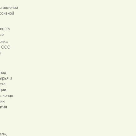
оставлении
ссивной
ее 25
ье
рика
а; ООО
.
 под
ырья и
еха
ции.
в конце
нии
ятия
ел»,