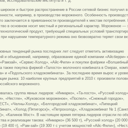
ов, исследовательские институты и т. д.
широкое и быстрое распространение в России сетевой бизнес получил 
нности, например, в производстве мороженого. Особенность производс
о заключается в привязанности производителей к местам потребления.
ство в основном
носит местный и региональный характер. Мороженое — 
технологический продукт, требующий специальных условий транспортир
 при нарушении температурного режима оно безвозвратно теряет свои в
новных тенденций рынка последних лет следует отметить активизацию
й и объединений, например, образование единой компании «Айсберри» 
 «Рамзай», «Сервис-Холод», «Айс-Фили» и покупки фабрики «Волшебны
а также покупка фирмой «Талосто» молочного комбината в Озерах, ком
а» и «Подольского хладокомбината». За последнее время вырос и уров
ции рынка: 10 наиболее крупных предприятий в 2010 г. произвели полов
ссийского мороженого.
алась группа явных лидеров: «Инмарко», «Та-лосто», «Русский холод»
и», «Нестле», «Жуковское мороженое», «Поспел», «Снежный городок»,
ЕСТ», «Челны-Холод», «Белгородский хладокомбинат», «Липецкий
инат», «Холод (Пятигорск)», «Петрохолод», «Хладокомбинат № 1 (Санкт
)», «Калинов Мост». В настоящее время пятерка лидеров отрасли по о
тва и реализации такова: «Инмарко» (36 500 т), «Русский холод» (20 000 
 (19 400 т), «Рам-зай» (19 300 т с учетом мощностей «Айс-Фили»), «Нес