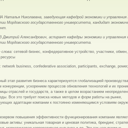
 Наталья Николаевна, заведующая кафедрой экономики и управления 
тии Мордовского государственного университета, кандидат экономич
ент.
Дмитрий Александрович, аспирант кафедры экономики и управления 
тии Мордовского государственного университета.
 слова:
сетевой бизнес, конфедеративное устройство, участники, обмен,
 ресурсы
s:
network business, confederative association, participants, exchange, power,
ый этап развития бизнеса характеризуется глобализацией производства
 конкуренции, ускорением процессов обновления технологий и их прон
ницы отраслей и государств, а также в целом возрастанием неопределен
еды. Все это требует поиска новых методов и форм работы на рынке,
вующих адаптации компании к постоянно изменяющимся условиям окру
езервом повышения эффективности функционирования компании являют
овые активы: уникальная товарная и ценовая политика, брендинг, страте
т, маркетинговая корпоративная культура и др. Это так называемые