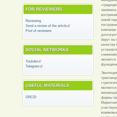
«традицио
FOR REVIEWERS
занимала 
восприним
новой пер
Reviewing
построен
Send a review of the article
(link is external)
компании
Pool of reviewers
долгосро
берут на 
качества 
SOCIAL NETWORKS
установле
снижению
является 
Youtube
(link is external)
функцион
Telegram
(link is external)
Эволюция
трансакци
стратегич
USEFUL MATERIALS
являются
меняющей
ORCID
фирмы пр
Маркетинг
участвующ
взаимовыг