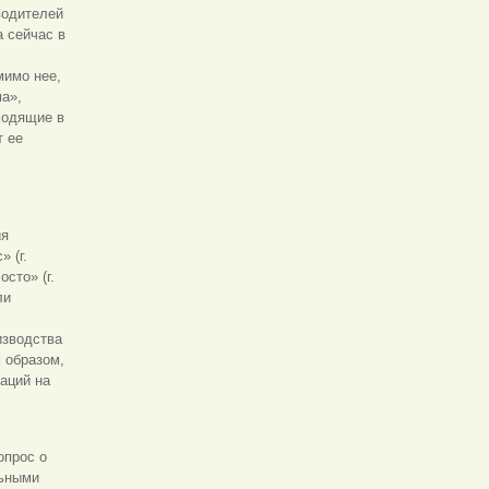
водителей
 сейчас в
мимо нее,
а»,
ходящие в
т ее
ия
 (г.
осто» (г.
ли
изводства
 образом,
аций на
опрос о
льными