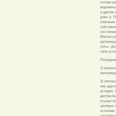
сетями р
мороженог
и другие 
дом» (г. 
компании
собствен
состояни
Многие ко
организа
сеть». Дл
свои усло
Посредни
1)
рознич
непосред
2)
оптов
ему друго
история; 
дистри-бь
осуществ
ценовую п
остаткам;
дистрибью