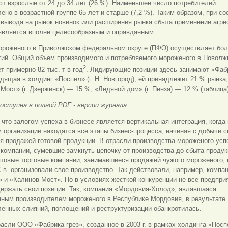
т взрослые от 24 до 34 лет (26 %). Наименьшее число потребителей
ено в возрастной группе 65 лет и старше (7,2 %). Таким образом, при с
вывода на рынок новинок или расширения рынка сбыта применение агре
является вполне целесообразным и оправданным.
ороженого в Приволжском федеральном округе (ПФО) осуществляет бол
тий. Общий объем производимого и потребляемого мороженого в Поволж
2
т примерно 82 тыс. т в год
. Лидирующие позиции здесь занимают «Фаб
одящая в холдинг «Поспел» (г. Н. Новгород), ей принадлежит 21 % рынк
Мост» (г. Дзержинск) — 15 %; «Ледяной дом» (г. Пенза) — 12 % (таблица)
оступна в полной PDF - версии журнала.
 что залогом успеха в бизнесе является вертикальная интеграция, когда
 организации находятся все этапы бизнес-процесса, начиная с добычи с
я продажей готовой продукции. В отрасли производства мороженого усп
компании, сумевшие замкнуть цепочку от производства до сбыта продук
товые торговые компании, занимавшиеся продажей чужого мороженого, 
ХХ в. организовали свое производство. Так действовали, например, компа
 и «Калинов Мост». Но в условиях жесткой конкуренции не все предпри
ержать свои позиции. Так, компания «Мордовия-Холод», являвшаяся
нным производителем мороженого в Республике Мордовия, в результате
енных слияний, поглощений и реструктуризации обанкротилась.
асли ООО «Фабрика грез», созданное в 2003 г. в рамках холдинга «Посп