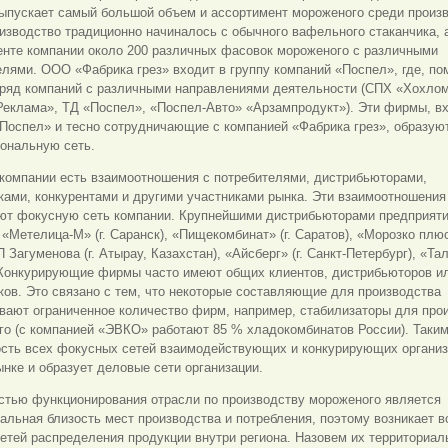
выпускает самый большой объем и ассортимент мороженого среди произ
зводство традиционно начиналось с обычного вафельного стаканчика, а
енте компании около 200 различных фасовок мороженого с различными
лями. ООО «Фабрика грез» входит в группу компаний «Поспел», где, по
 ряд компаний с различными направлениями деятельности (СПХ «Хохлом
Реклама», ТД «Поспел», «Поспел-Авто» «Арзампродукт»). Эти фирмы, в
Поспел» и тесно сотрудничающие с компанией «Фабрика грез», образую
иональную сеть.
компании есть взаимоотношения с потребителями, дистрибьюторами,
ами, конкурентами и другими участниками рынка. Эти взаимоотношения
ют фокусную сеть компании. Крупнейшими дистрибьюторами предприят
«Метелица-М» (г. Саранск), «Пищекомбинат» (г. Саратов), «Морозко плюс»
П Загуменова (г. Атырау, Казахстан), «Айсберг» (г. Санкт-Петербург), «Тал
 Конкурирующие фирмы часто имеют общих клиентов, дистрибьюторов и
ов. Это связано с тем, что некоторые составляющие для производства
вают ограниченное количество фирм, например, стабилизаторы для про
о (с компанией «ЭВКО» работают 85 % хладокомбинатов России). Таким
ость всех фокусных сетей взаимодействующих и конкурирующих организ
нке и образует деловые сети организации.
стью функционирования отрасли по производству мороженого является
альная близость мест производства и потребления, поэтому возникает в
етей распределения продукции внутри региона. Назовем их территориа