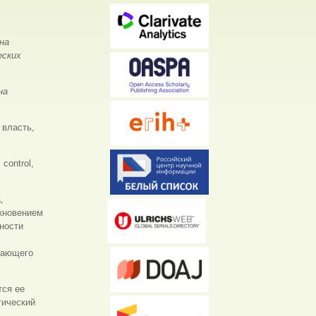
на
еских
на
 власть,
 control,
,
икновением
ности
жающего
ся ее
гический