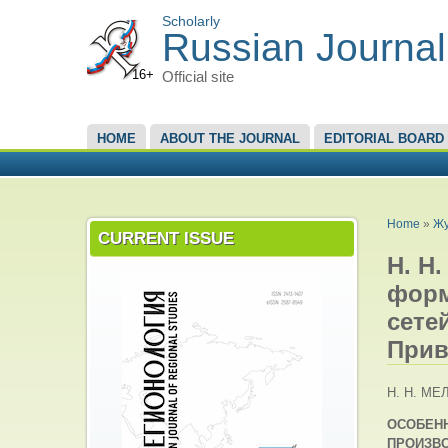
Scholarly
Russian Journal
16+
Official site
MAIN MENU
HOME
ABOUT THE JOURNAL
EDITORIAL BOARD
YOU A
Home
»
Жу
CURRENT ISSUE
Н. Н
форм
сете
Прив
Н. Н. МЕ
ОСОБЕН
ПРОИЗВ