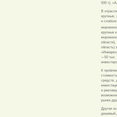
500 т), «А
В отрасл
крупные,
и слабоо
мороженог
крупные к
мороженог
области),
область) 
«Инмарко»
—50 тыс. 
инвестиро
К проблем
стоимость
средств, 
инвестици
и рекламу
возможно
рынки дру
Другая ос
дешевый д