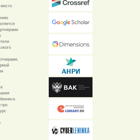
 место
ению
является
артнерами
х
ители
сокого
ртнерами,
ормой
ия
ся
вания
 бизнеса
стро
урс
е