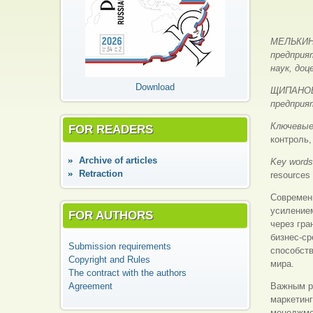
МЕЛЬКИНА
предприя
наук, доц
Download
ЩИПАНОВ 
предприя
Ключевые
FOR READERS
контроль,
Аrchive of articles
Key word
Retraction
resources
Современн
усилением
FOR AUTHORS
через гра
бизнес-ср
Submission requirements
способст
Copyright and Rules
мира.
The contract with the authors
Agreement
Важным р
маркетинг
менеджмен