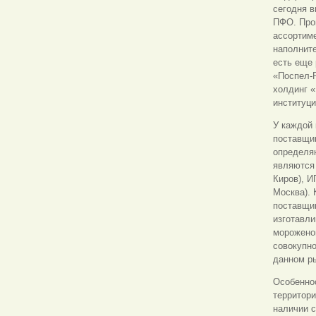
сегодня 
ПФО. Прои
ассортим
наполните
есть еще
«Поспел-
холдинг «
институц
У каждой 
поставщик
определя
являются 
Киров), И
Москва).
поставщик
изготавли
мороженог
совокупн
данном ры
Особенно
территори
наличии с