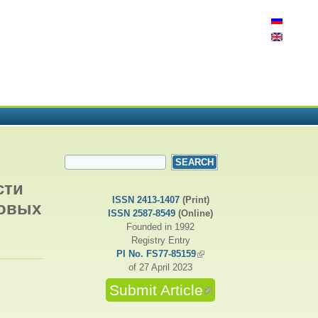
SEARCH FORM
Search
сти
ISSN 2413-1407
(Print)
овых
ISSN 2587-8549
(Online)
Founded in 1992
Registry Entry
PI No. FS77-85159
(link is external)
of 27 April 2023
Submit Article
(link is external)