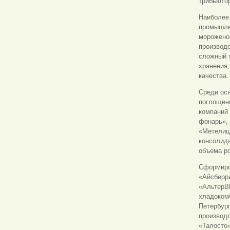
трибьютор
Наиболее 
промышле
мороженог
производ
сложный 
хранения,
качества.
Среди ос
поглощени
компаний
фонарь», 
«Метелиц
консолида
объема ро
Сформиров
«Айсберр
«АльтерВ
хладокомб
Петербург
производс
«Талосто»