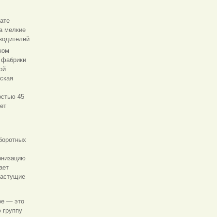
ате
а мелкие
водителей
ном
ы фабрики
ой
дская
остью 45
ет
оборотных
рнизацию
ает
растущие
ое — это
 группу