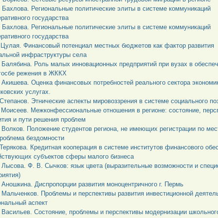
. Бахлова. Региональные политические элиты в системе коммуникаций
ративного государства
. Бахлова. Региональные политические элиты в системе коммуникаций
ративного государства
. Цулая. Финансовый потенциал местных бюджетов как фактор развития
альной инфраструктуры села
. Балябина. Роль малых инновационных предприятий при вузах в обеспе
госбе режения в ЖККХ
. Акишева. Оценка финансовых потребностей реального сектора экономи
нковских услугах.
. Степанов. Этнические аспекты мировоззрения в системе социального по
. Моисеев. Межконфессиональные отношения в регионе: состояние, перс
ития и пути решения проблем
. Волков. Положение студентов региона, не имеющих регистрации по мес
проблема бездомности
. Терякова. Кредитная кооперация в системе институтов финансового обе
йствующих субъектов сферы малого бизнеса
. Лысова. Ф. В. Сычков: язык цвета (выразительные возможности и спец
риятия)
. Аношкина. Диспропорции развития моноцентричного г. Пермь
. Мальченков. Проблемы и перспективы развития инвестиционной деятел
ональный аспект
. Васильев. Состояние, проблемы и перспективы модернизации школьног