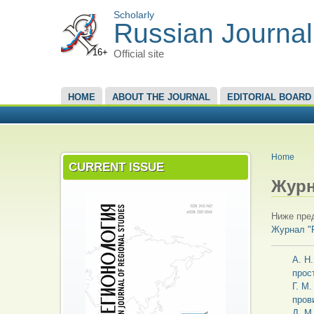
Scholarly
Russian Journal
16+
Official site
MAIN MENU
HOME
ABOUT THE JOURNAL
EDITORIAL BOARD
YOU A
Home
CURRENT ISSUE
Журн
Ниже пред
Журнал "
А. Н
прос
Г. М
пров
Д. М