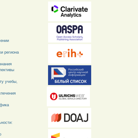
чении
ки региона
знания
пективы
ту учебы,
спечения
ифика
ьности:
о