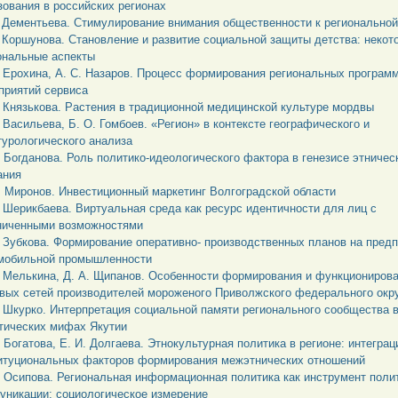
зования в российских регионах
. Дементьева. Стимулирование внимания общественности к региональной
. Коршунова. Становление и развитие социальной защиты детства: некот
ональные аспекты
. Ерохина, А. С. Назаров. Процесс формирования региональных програм
приятий сервиса
. Князькова. Растения в традиционной медицинской культуре мордвы
. Васильева, Б. О. Гомбоев. «Регион» в контексте географического и
турологического анализа
. Богданова. Роль политико-идеологического фактора в генезисе этничес
ания
. Миронов. Инвестиционный маркетинг Волгоградской области
. Шерикбаева. Виртуальная среда как ресурс идентичности для лиц с
ниченными возможностями
. Зубкова. Формирование оперативно- производственных планов на пред
мобильной промышленности
. Мелькина, Д. А. Щипанов. Особенности формирования и функциониров
вых сетей производителей мороженого Приволжского федерального окр
. Шкурко. Интерпретация социальной памяти регионального сообщества 
тических мифах Якутии
. Богатова, Е. И. Долгаева. Этнокультурная политика в регионе: интеграц
итуциональных факторов формирования межэтнических отношений
. Осипова. Региональная информационная политика как инструмент поли
уникации: социологическое измерение