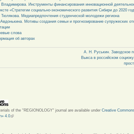
. Владимирова. Инструменты финансирования инновационной деятельно
ексте «Стратегии социально-экономического развития Сибири до 2020 го
. Тюлякова. Медиапредпочтения студенческой молодежи региона
. Авдонькина. Мотивы создания семьи и прогнозирование супружеских о
тации
евые слова
рмация об авторах
А. Н. Руськин. Заводское 
Выкса в российском социок
прост
terials of the "REGIONOLOGY" journal are available under
Creative Common
on» 4.0
(link is external)