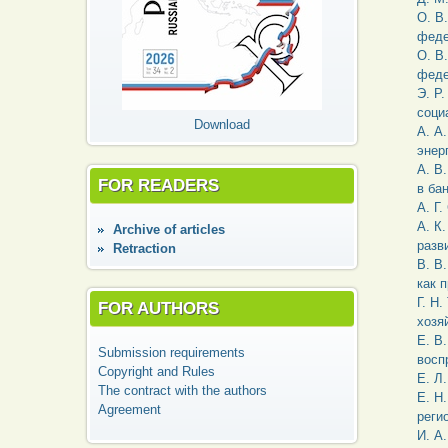
О. В
феде
О. В
феде
Э. Р
соци
Download
А. А
энер
А. В
FOR READERS
в ба
А. Г
А. К
Аrchive of articles
разв
Retraction
В. В
как 
Г. Н
FOR AUTHORS
хозя
Е. В
Submission requirements
восп
Copyright and Rules
Е. Л
The contract with the authors
Е. Н
Agreement
реги
И. А