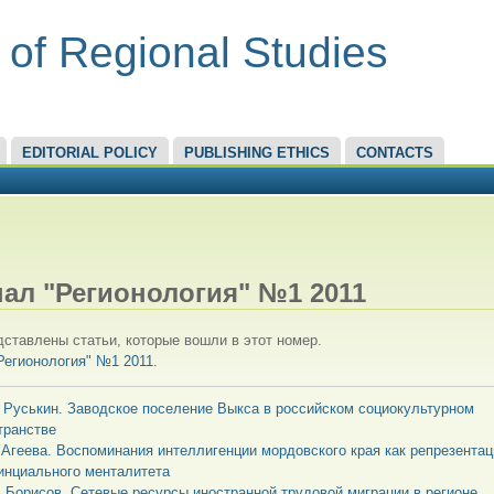
 of Regional Studies
EDITORIAL POLICY
PUBLISHING ETHICS
CONTACTS
RE HERE
ал "Регионология" №1 2011
ставлены статьи, которые вошли в этот номер.
Регионология" №1 2011
.
. Руськин. Заводское поселение Выкса в российском социокультурном
транстве
. Агеева. Воспоминания интеллигенции мордовского края как репрезентац
инциального менталитета
. Борисов. Сетевые ресурсы иностранной трудовой миграции в регионе