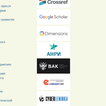
 прессе
орые
м развития
кого
приятиях
ания
уга
в
ия
тической