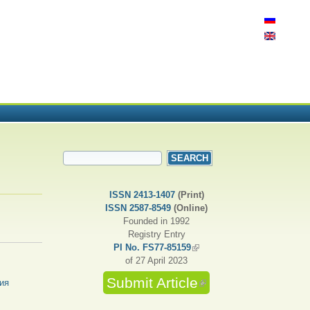
SEARCH FORM
Search
ISSN 2413-1407
(Print)
ISSN 2587-8549
(Online)
Founded in 1992
Registry Entry
PI No. FS77-85159
(link is external)
of 27 April 2023
Submit Article
(link is external)
ия