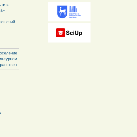
сти в
да»
тношений
поселение
ультурном
ранстве ›
s