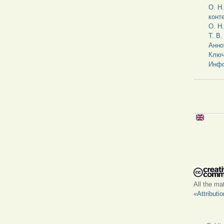
О. Н
конт
О. Н
Т. В
Анно
Ключ
Инфо
All the ma
«Attributi