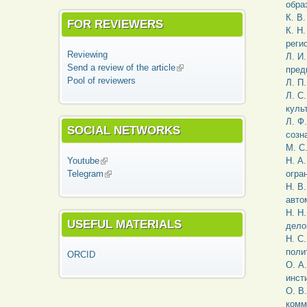
обра
К. В
FOR REVIEWERS
К. Н
реги
Reviewing
Л. И
Send a review of the article
(link is external)
пред
Pool of reviewers
Л. П
Л. С
куль
Л. Ф
SOCIAL NETWORKS
созн
М. С
Youtube
(link is external)
Н. А
Telegram
(link is external)
огра
Н. В
авто
Н. Н
USEFUL MATERIALS
дело
Н. С
поли
ORCID
О. А
инст
О. В
комм