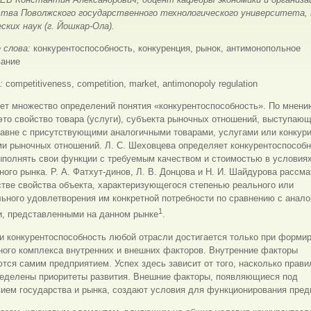
ства Поволжского государственного технологического университета,
ских наук (г. Йошкар-Ола).
 слова:
конкурентоспособность, конкуренция, рынок, антимонопольное
вание
s:
competitiveness, competition, market, antimonopoly regulation
ет множество определений понятия «конкурентоспособность». По мнени
это свойство товара (услуги), субъекта рыночных отношений, выступающ
равне с присутствующими аналогичными товарами, услугами или конку
и рыночных отношений. Л. С. Шеховцева определяет конкурентоспособн
ыполнять свои функции с требуемым качеством и стоимостью в условия
ного рынка. Р. А. Фатхут-динов, Л. В. Донцова и Н. И. Шайдурова рассм
стве свойства объекта, характеризующегося степенью реального или
ьного удовлетворения им конкретной потребности по сравнению с анал
1
и, представленными на данном рынке
.
и конкурентоспособность любой отрасли достигается только при форми
ного комплекса внутренних и внешних факторов. Внутренние факторы
ся самим предприятием. Успех здесь зависит от того, насколько прави
ределены приоритеты развития. Внешние факторы, появляющиеся под
ием государства и рынка, создают условия для функционирования пред