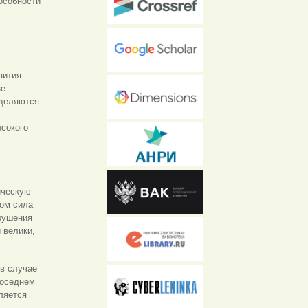
особности
вития
зе —
еделяются
ысокого
ическую
ром сила
рушения
 велики,
 в случае
соседнем
ляется