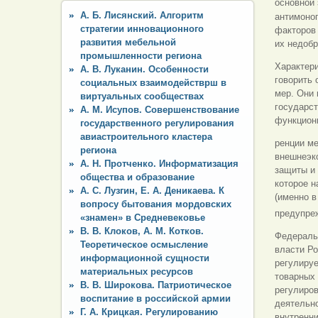
основной 
А. Б. Лисянский. Алгоритм
антимоноп
стратегии инновационного
факторов
развития мебельной
их недобр
промышленности региона
Характери
А. В. Луканин. Особенности
говорить 
социальных взаимодействрш в
мер. Они 
виртуальных сообществах
государст
А. М. Исупов. Совершенствование
функциони
государственного регулирования
авиастроительного кластера
ренции м
региона
внешнеэко
А. Н. Протченко. Информатизация
защиты и 
общества и образование
которое 
А. С. Лузгин, Е. А. Деникаева. К
(именно в
вопросу бытования мордовских
предупре
«знамен» в Средневековье
В. В. Клоков, А. М. Котков.
Федераль
Теоретическое осмысление
власти Ро
информационной сущности
регулиру
материальных ресурсов
товарных 
В. В. Широкова. Патриотическое
регулиро
воспитание в российской армии
деятельно
Г. А. Крицкая. Регулированию
внутренн