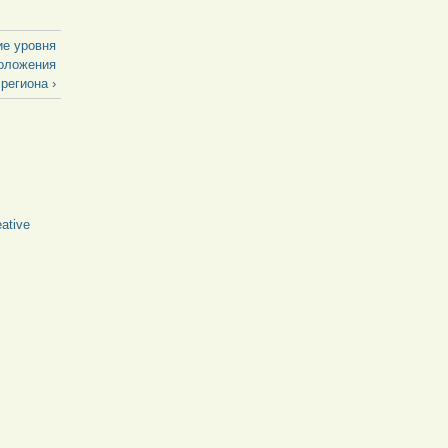
ие уровня
положения
региона ›
ative