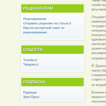
Таким об
хозяйств
РЕЦЕНЗЕНТАМ
регулиров
Государст
Рецензирование
наименова
Отправить рецензию на статью
(внешняя
государс
Научно-экспертный совет по
ссылка)
конкуренц
рецензированию
конкурент
одинаково
заключае
уровня ко
СОЦСЕТИ
расширени
потребит
Youtube
(внешняя ссылка)
Telegram
(внешняя ссылка)
Й. Шумпет
науку) об
созидани
старого и
ПОДПИСКА
ее возде
Редакция
Влияние к
Урал-Пресс
банкротст
населенно