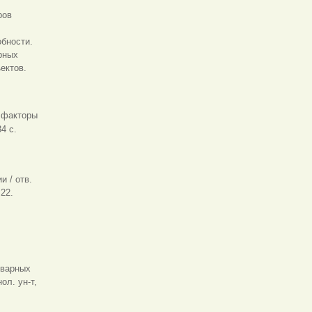
ров
обности.
рных
ектов.
 факторы
4 с.
и / отв.
22.
оварных
ол. ун-т,