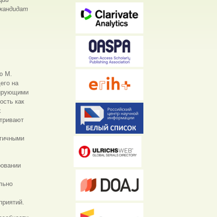
 кандидат
ю М.
его на
рирующими
ость как
х
атривают
огичными
ровании
льно
приятий.