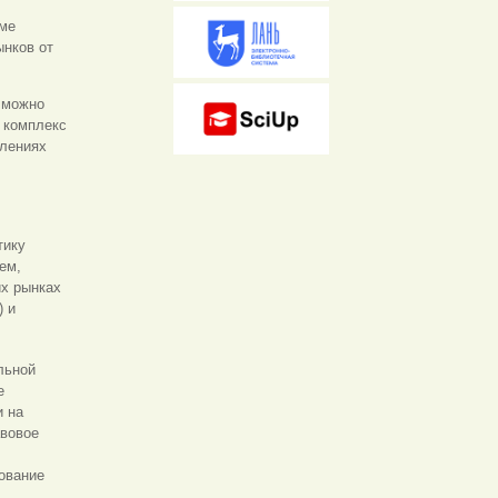
еме
ынков от
 можно
й комплекс
влениях
тику
ем,
их рынках
) и
льной
е
и на
авовое
вование