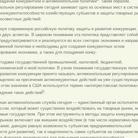
задачей конкурентной и антимонопольной политики
. Таким образом,
ольное регулирование сегодня занимает одно из основных мест в сист
 конкурентоспособности хозяйствующих субъектов и защиты товарных р
осовестных действий.
зуя современную российскую политику защиты и развития конкуренции,
о двух аспектах. В широком понимании эта политика представляет собо
предусматриваются и реализуются во всех секторах экономики и напра
венной политики и необходимы для создания конкурентных основ
рования экономики, а также для поощрения конку-
етодами государственной промышленной, налоговой, бюджетной,
номической и иной политики. В узком понимании государственную поли
развития конкуренции принято называть антимонопольным регулировани
нацелено на пресечение антиконкурентных действий на уже существующ
 этом значении в США используется термин «антитрестовская политика»
5
ждение таких действий
.
ная антимонопольная служба сегодня — единственный орган исполните
ссии, который может существенно воздействовать на товарные рынки, н
емые государством. При этом инструменты и методы защиты конкуренци
рынках включают как внешнее воздействие (в том числе нормативно-пр
вание, дающее равную возможность субъектам предпринимательской
сти для развития), так и нацеленность самих субъектов на совершенст
их факторов производства для повышения конкурентоспособности.