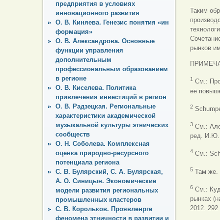
предприятия в условиях
Таким обр
инновационного развития
производс
О. В. Киняева. Генезис понятия «ин
технологи
формация»
Сочетание
О. В. Александрова. Основные
рынков и
функции управления
дополнительным
ПРИМЕЧ
профессиональным образованием
в регионе
1
См.: Пр
О. В. Киселева. Политика
ее повыше
привлечения инвестиций в регион
О. В. Радзецкая. Региональные
2
Schumpete
характеристики академической
музыкальной культуры этнических
3
См.: Але
сообществ
ред. И.Ю.
О. Н. Соболева. Комплексная
4
оценка природно-ресурсного
См.: Sch
потенциала региона
5
С. В. Булярский, С. А. Булярская,
Там же.
А. О. Синицын. Экономические
6
См.: Куд
модели развития региональных
рынках (н
промышленных кластеров
2012. 292 
С. В. Корольков. Проявленрге
феномена этничности в развитии и