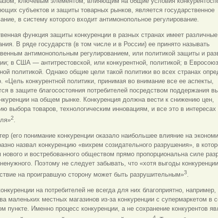
разом, ключевым элементом, влияющим на общие условия конкурентосп
ующих субъектов и защиты товарных рынков, является государственное
ание, в систему которого входит антимонопольное регулирование.
венная функция защиты конкуренции в разных странах имеет различные
ния. В ряде государств (в том числе и в России) ее принято называть
твенным антимонопольным регулированием, или политикой защиты и раз
ии; в США — антитрестовской, или конкурентной, политикой; в Евросою
ной политикой. Однако общие цели такой политики во всех странах опр
. «Цель конкурентной политики, принимая во внимание все ее аспекты,
тся в защите благосостояния потребителей посредством поддержания в
нкуренции на общем рынке. Конкуренция должна вести к снижению цен,
ю выбора товаров, технологическим инновациям, и все это в интересах
2
еля»
.
ер (его понимание конкуренции оказало наибольшее влияние на эконом
разно назвал конкуренцию «вихрем созидательного разрушения», в кото
я нового и востребованного обществом прямо пропорциональна силе раз
 ненужного. Поэтому не следует забывать, что «хотя выгоды конкуренции
3
йствие на проигравшую сторону может быть разрушительным»
.
онкуренции на потребителей не всегда для них благоприятно, например,
ва маленьких местных магазинов из-за конкуренции с супермаркетом в 
м пункте. Именно процесс конкуренции, а не сохранение конкурентов яв
4