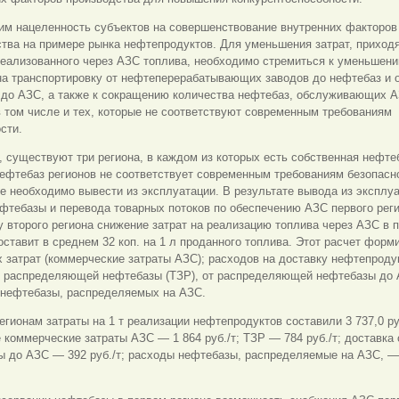
им нацеленность субъектов на совершенствование внутренних факторов
тва на примере рынка нефтепродуктов. Для уменьшения затрат, приход
реализованного через АЗС топлива, необходимо стремиться к уменьшен
на транспортировку от нефтеперерабатывающих заводов до нефтебаз и 
 до АЗС, а также к сокращению количества нефтебаз, обслуживающих А
в том числе и тех, которые не соответствуют современным требованиям
сти.
 существуют три региона, в каждом из которых есть собственная нефте
ефтебаз регионов не соответствует современным требованиям безопасн
е необходимо вывести из эксплуатации. В результате вывода из эксплу
фтебазы и перевода товарных потоков по обеспечению АЗС первого реги
 второго региона снижение затрат на реализацию топлива через АЗС в 
оставит в среднем 32 коп. на 1 л проданного топлива. Этот расчет форм
 затрат (коммерческие затраты АЗС); расходов на доставку нефтепродук
о распределяющей нефтебазы (ТЗР), от распределяющей нефтебазы до 
 нефтебазы, распределяемых на АЗС.
егионам затраты на 1 т реализации нефтепродуктов составили 3 737,0 руб
 коммерческие затраты АЗС — 1 864 руб./т; ТЗР — 784 руб./т; доставка 
 до АЗС — 392 руб./т; расходы нефтебазы, распределяемые на АЗС, — 