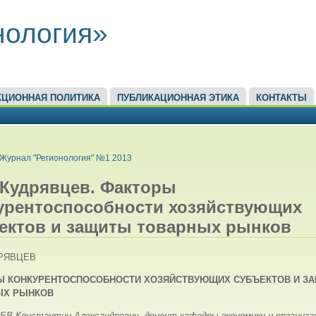
нология»
КЦИОННАЯ ПОЛИТИКА
ПУБЛИКАЦИОННАЯ ЭТИКА
КОНТАКТЫ
ЕСЬ
Журнал "Регионология" №1 2013
. Кудрявцев. Факторы
урентоспособности хозяйствующих
ектов и защиты товарных рынков
ДРЯВЦЕВ
Ы КОНКУРЕНТОСПОСОБНОСТИ ХОЗЯЙСТВУЮЩИХ СУБЪЕКТОВ И З
ЫХ РЫНКОВ
В Константин Александрович, доцент кафедры экономики и организа