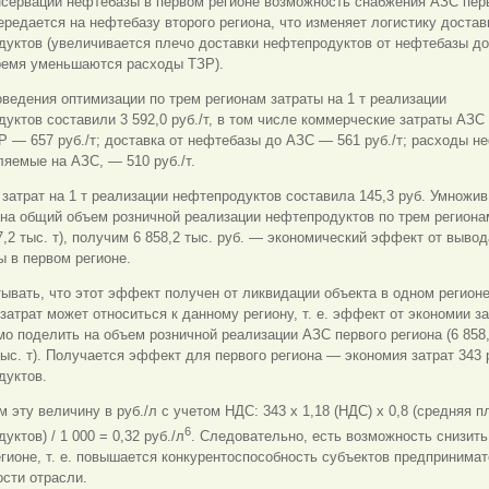
нсервации нефтебазы в первом регионе возможность снабжения АЗС пер
ередается на нефтебазу второго региона, что изменяет логистику достав
уктов (увеличивается плечо доставки нефтепродуктов от нефтебазы до
время уменьшаются расходы ТЗР).
ведения оптимизации по трем регионам затраты на 1 т реализации
уктов составили 3 592,0 руб./т, в том числе коммерческие затраты АЗС
ЗР — 657 руб./т; доставка от нефтебазы до АЗС — 561 руб./т; расходы н
яемые на АЗС, — 510 руб./т.
затрат на 1 т реализации нефтепродуктов составила 145,3 руб. Умножив
на общий объем розничной реализации нефтепродуктов по трем регионам
47,2 тыс. т), получим 6 858,2 тыс. руб. — экономический эффект от вывод
 в первом регионе.
ывать, что этот эффект получен от ликвидации объекта в одном регионе
затрат может относиться к данному региону, т. е. эффект от экономии з
о поделить на объем розничной реализации АЗС первого региона (6 858,
 тыс. т). Получается эффект для первого региона — экономия затрат 343 р
дуктов.
 эту величину в руб./л с учетом НДС: 343 х 1,18 (НДС) х 0,8 (средняя п
6
уктов) / 1 000 = 0,32 руб./л
. Следовательно, есть возможность снизить
гионе, т. е. повышается конкурентоспособность субъектов предпринима
сти отрасли.