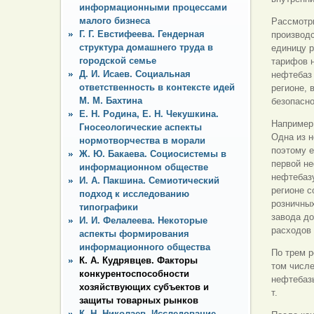
информационными процессами
малого бизнеса
Рассмотр
Г. Г. Евстифеева. Гендерная
производс
структура домашнего труда в
единицу 
городской семье
тарифов 
Д. И. Исаев. Социальная
нефтебаз
ответственность в контексте идей
регионе, 
М. М. Бахтина
безопасно
Е. Н. Родина, Е. Н. Чекушкина.
Например,
Гносеологические аспекты
Одна из н
нормотворчества в морали
поэтому е
Ж. Ю. Бакаева. Социосистемы в
первой не
информационном обществе
нефтебазу
И. А. Пакшина. Семиотический
регионе с
подход к исследованию
розничных
типографики
завода д
И. И. Фелалеева. Некоторые
расходов
аспекты формирования
информационного общества
По трем р
К. А. Кудрявцев. Факторы
том числе
конкурентоспособности
нефтебазы
хозяйствующих субъектов и
т.
защиты товарных рынков
К. Н. Николаев. Исследование