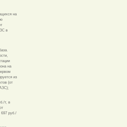
ящихся на
ию
от
ЗС в
база.
ости,
атации
она на
первом
ируется из
тов (от
АЗС);
./т, в
от
697 руб./