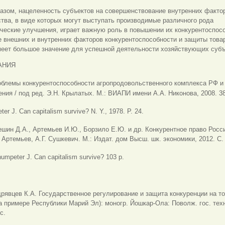
азом, нацеленность субъектов на совершенствование внутренних факто
тва, в виде которых могут выступать производимые различного рода
ческие улучшения, играет важную роль в повышении их конкурентоспос
 внешних и внутренних факторов конкурентоспособности и защиты това
меет большое значение для успешной деятельности хозяйствующих субъ
АНИЯ
облемы конкурентоспособности агропродовольственного комплекса РФ и
ния / под ред. Э.Н. Крылатых. М.: ВИАПИ имени А.А. Никонова, 2008. 38
r J. Can capitalism survive? N. Y., 1978. Р. 24.
шин Д.А., Артемьев И.Ю., Борзило Е.Ю. и др. Конкурентное право Росси
 Артемьев, А.Г. Сушкевич. М.: Издат. дом Высш. шк. экономики, 2012. С. 
umpeter J. Can capitalism survive? 103 р.
рявцев К.А. Государственное регулирование и защита конкуренции на т
а примере Республики Марий Эл): моногр. Йошкар-Ола: Поволж. гос. техн
с.