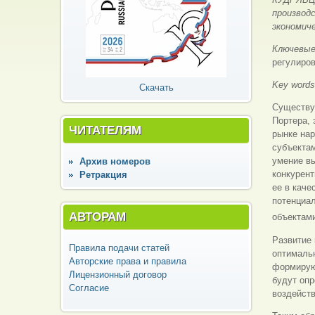
производ
экономиче
Ключевые
регулиро
Key word
Скачать
Существу
Портера, 
ЧИТАТЕЛЯМ
рынке на
субъектам
умение в
Архив номеров
конкурент
Ретракция
ее в каче
потенциал
АВТОРАМ
объектам
Развитие 
Правила подачи статей
оптималь
Авторские права и правила
формируют
Лицензионный договор
будут оп
Согласие
воздейств