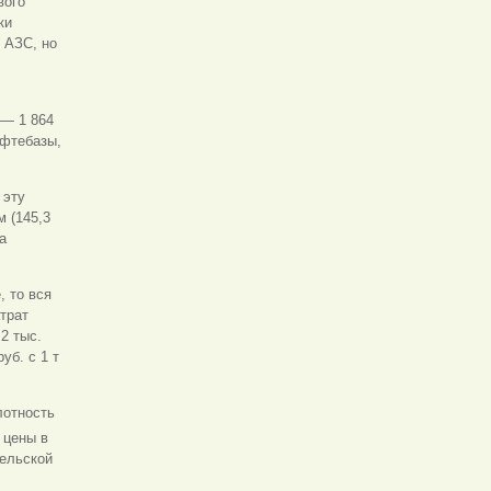
вого
ки
 АЗС, но
 — 1 864
ефтебазы,
 эту
 (145,3
а
, то вся
атрат
2 тыс.
уб. с 1 т
лотность
 цены в
тельской