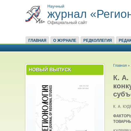
Научный
журнал «Регио
16+
Официальный сайт
ГЛАВНОЕ МЕНЮ
ГЛАВНАЯ
О ЖУРНАЛЕ
РЕДКОЛЛЕГИЯ
РЕДА
ВЫ ЗД
Главная
»
НОВЫЙ ВЫПУСК
К. А
конк
субъ
К. А. КУ
ФАКТОР
ТОВАРН
КУДРЯВЦЕ