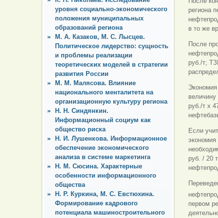
После ко
уровня социально-экономического
региона п
положения муниципальных
нефтепрод
образований региона
в то же 
М. А. Казаков, М. С. Лысцев.
После про
Политическое лидерство: сущность
нефтепрод
и проблемы реализации
руб./т; Т
теоретических моделей в стратегии
распредел
развития России
М. М. Малясова. Влияние
Экономия 
национального менталитета на
величину 
организационную культуру региона
руб./т х 
Н. Н. Синдянкин.
нефтебазы
Информационный социум как
общество риска
Если учит
Н. И. Лушенкова. Информационное
экономия 
обеспечение экономического
необходим
анализа в системе маркетинга
руб. / 20
Н. М. Сюсина. Характерные
нефтепро
особенности информационного
Переведем
общества
Н. Р. Куркина, М. С. Евстюхина.
нефтепрод
Формирование кадрового
первом ре
потенциала машиностроительного
деятельно