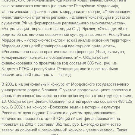
Поволжского регионализма», «Динамика нравственных ценностей в
зоне этнического контакта (на примере Республики Мордовия)»,
«Пластическая выразительность мордовского танца», «Формирование
инвестиционной стратегии региона», «Влияние конституций и уставов
субъектов РФ на формирование регионального законодательства»,
«Актуализация творческого наследия С. Д. Эрьзи», «Отказ детей от
родителей как явление современной культуры населения Республики
Мордовия», «Историко-геоэкологический анализ освоения территории
Мордовии для целей планирования культурного ландшафта»,
«Региональная научно-практическая конференция „Язык, культура,
коммуникация: контексты современности"». Общий объем
финансирования по проектам за год составил 605 тыс. руб. из
бюджета РГНФ и республики. Реализация части проектов была
рассчитана на 3 года, часть — на год.
В 2001 г. на региональный конкурс от Мордовского государственного
университета подано 6 заявок. С учетом продолжающихся проектов и
вновь выигранных количество грантов конкурса в этом году составило
13. Общий объем финансирования по этим проектам составил 498 125
руб. В 2002 г. на конкурс «Волжские земли в истории и культуре
России» от вуза подано 7 заявок и с учетом продолжавшихся,
количество проектов стало 8. Общий объем финансирования по
проектам за 2002 г. составил 361 тыс. руб. Ежегодно количество
заявок на основной и региональный конкурсы увеличивалось. Такая