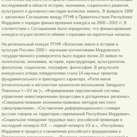
исследований в области истории, экономики, социального развития,
культурного и духовного наследия волжских земель. В феврале 1999
г. заключено Соглашение между РГНФ и Правительством Республики
Мордовия о порядке финансирования конкурса на 2000—2002 гг. В
соответствии с Соглашением было определено, что финансирование
конкурса осуществляется обеими сторонами на паритетных началах.
На региональный конкурс РГНФ «Волжские земли в истории и
культуре России» 2000 г. научными коллективами Мордовского
государственного университета было подано более 20 заявок по
политологии, экономике, истории, юриспруденции, культурологии,
филологии, социологии, географии, философии. В результате
конкурсного отбора победителями стали 14 научных проектов
фундаментального и прикладного характера: «Ритм веков
(относительная и абсолютная хронология могильников Западного
Поволжья I—XV вв.)», «Формирование перспективной системы
управления инвестиционными процессами в дотационных регионах»,
«Совершенствование экономико-правовых методов местного
самоуправления», «Составление дифференциального словаря
русских говоров на территории современной Республики Мордовия»,
«Социальное поведение трудовых масс российской провинции в
последней четверти XIX — первой четверти XX в.», «Республика
Мордовия в процессе становления российского федерализма и