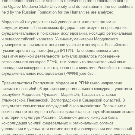
The research potential of scientists representing the humanitarian unit of
the Ogarev Mordovia State University and its realization in the competitions
held by the Russian Foundation for the Humanities are analyzed.
Мордовский государственный университет является одним из
ведущих вузов в Приволжском федеральном округе по проведению
фундаментальных и поисковых исследований, носящих региональный
и общероссийский характер. Ученые-гуманитарии Мордовского
университета принимают активное участие в конкурсах Российского
гуманитарного научного фонда (РГНФ). На определенном этапе
развития научной деятельности актуализировалось проведение
регионального конкурса РГНФ, тем более что положительный опыт
проведения конкурсов такого уровня по инициативе Российского фонда
фундаментальных исследований (РФФИ) уже был.
Правительством Республики Мордовия в РГНФ было направлено
письмо с просьбой об организации регионального конкурса с участием
республик Мордовия, Чувашия, Марий Эл, Татарстан, а также
Ульяновской, Пензенской, Волгоградской и Самарской областей. В
результате совместных обсуждений было выработано Положение о
региональном конкурсе в области гуманитарных наук «Волжские земли
в истории и культуре России». Основной целью конкурса была
консолидация усилий федеральных и региональных органов
управления и ученых для совместного финансирования исследований
о состоянии научного потенциала Поволжского региона и активизации