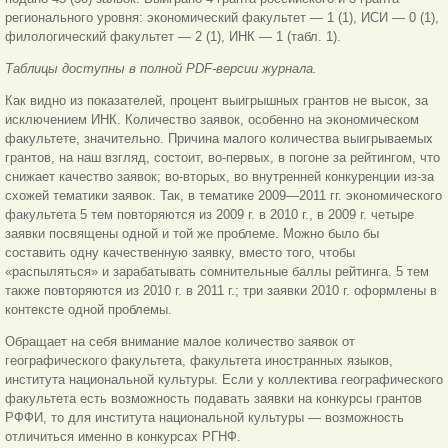
регионального уровня: экономический факультет — 1 (1), ИСИ — 0 (1),
филологический факультет — 2 (1), ИНК — 1 (табл. 1).
Таблицы доступны в полной PDF-версии журнала.
Как видно из показателей, процент выигрышных грантов не высок, за
исключением ИНК. Количество заявок, особенно на экономическом
факультете, значительно. Причина малого количества выигрываемых
грантов, на наш взгляд, состоит, во-первых, в погоне за рейтингом, что
снижает качество заявок; во-вторых, во внутренней конкуренции из-за
схожей тематики заявок. Так, в тематике 2009—2011 гг. экономического
факультета 5 тем повторяются из 2009 г. в 2010 г., в 2009 г. четыре
заявки посвящены одной и той же проблеме. Можно было бы
составить одну качественную заявку, вместо того, чтобы
«распыляться» и зарабатывать сомнительные баллы рейтинга. 5 тем
также повторяются из 2010 г. в 2011 г.; три заявки 2010 г. оформлены в
контексте одной проблемы.
Обращает на себя внимание малое количество заявок от
географического факультета, факультета иностранных языков,
института национальной культуры. Если у коллектива географического
факультета есть возможность подавать заявки на конкурсы грантов
РФФИ, то для института национальной культуры — возможность
отличиться именно в конкурсах РГНФ.