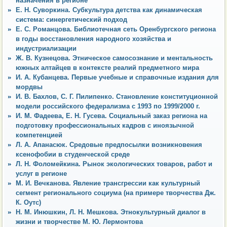
назначения в регионе
Е. Н. Суворкина. Субкультура детства как динамическая
система: синергетический подход
Е. С. Романцова. Библиотечная сеть Оренбургского региона
в годы восстановления народного хозяйства и
индустриализации
Ж. В. Кузнецова. Этническое самосознание и ментальность
южных алтайцев в контексте реалий предметного мира
И. А. Кубанцева. Первые учебные и справочные издания для
мордвы
И. В. Бахлов, С. Г. Пилипенко. Становление конституционной
модели российского федерализма с 1993 по 1999/2000 г.
И. М. Фадеева, Е. Н. Гусева. Социальный заказ региона на
подготовку профессиональных кадров с иноязычной
компетенцией
Л. А. Апанасюк. Средовые предпосылки возникновения
ксенофобии в студенческой среде
Л. Н. Фоломейкина. Рынок экологических товаров, работ и
услуг в регионе
М. И. Вечканова. Явление трансгрессии как культурный
сегмент регионального социума (на примере творчества Дж.
К. Оутс)
Н. М. Инюшкин, Л. Н. Мешкова. Этнокультурный диалог в
жизни и творчестве М. Ю. Лермонтова