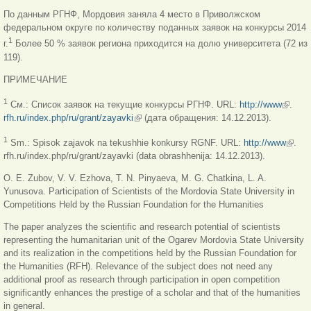
По данным РГНФ, Мордовия заняла 4 место в Приволжском
федеральном округе по количеству поданных заявок на конкурсы 2014
1
г.
Более 50 % заявок региона приходится на долю университета (72 из
119).
ПРИМЕЧАНИЕ
(внешн
1
См.: Список заявок на текущие конкурсы РГНФ. URL:
http://www
.
ссылка
rfh.ru/index.php/ru/grant/zayavki
(внешняя ссылка)
(дата обращения: 14.12.2013).
(внеш
1
Sm.: Spisok zajavok na tekushhie konkursy RGNF. URL:
http://www
.
ссылк
rfh.ru/index.php/ru/grant/zayavki (data obrashhenija: 14.12.2013).
O. E. Zubov, V. V. Ezhova, T. N. Pinyaeva, M. G. Chatkina, L. A.
Yunusova. Participation of Scientists of the Mordovia State University in
Competitions Held by the Russian Foundation for the Humanities
The paper analyzes the scientific and research potential of scientists
representing the humanitarian unit of the Ogarev Mordovia State University
and its realization in the competitions held by the Russian Foundation for
the Humanities (RFH). Relevance of the subject does not need any
additional proof as research through participation in open competition
significantly enhances the prestige of a scholar and that of the humanities
in general.