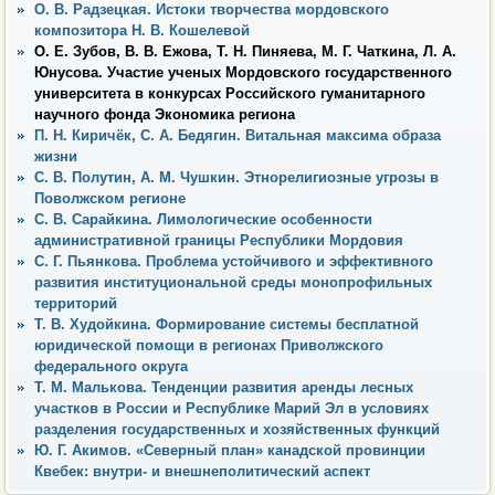
О. В. Радзецкая. Истоки творчества мордовского
композитора Н. В. Кошелевой
О. Е. Зубов, В. В. Ежова, Т. Н. Пиняева, М. Г. Чаткина, Л. А.
Юнусова. Участие ученых Мордовского государственного
университета в конкурсах Российского гуманитарного
научного фонда Экономика региона
П. Н. Киричёк, С. А. Бедягин. Витальная максима образа
жизни
С. В. Полутин, А. М. Чушкин. Этнорелигиозные угрозы в
Поволжском регионе
С. В. Сарайкина. Лимологические особенности
административной границы Республики Мордовия
С. Г. Пьянкова. Проблема устойчивого и эффективного
развития институциональной среды монопрофильных
территорий
Т. В. Худойкина. Формирование системы бесплатной
юридической помощи в регионах Приволжского
федерального округа
Т. М. Малькова. Тенденции развития аренды лесных
участков в России и Республике Марий Эл в условиях
разделения государственных и хозяйственных функций
Ю. Г. Акимов. «Северный план» канадской провинции
Квебек: внутри- и внешнеполитический аспект