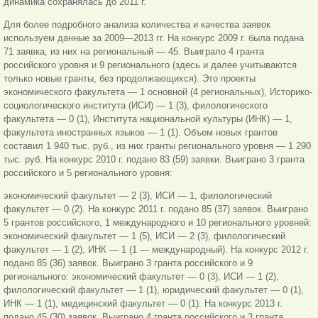
динамика сохранялась до 2011 г.
Для более подробного анализа количества и качества заявок
используем данные за 2009—2013 гг. На конкурс 2009 г. была подана
71 заявка, из них на региональный — 45. Выиграло 4 гранта
российского уровня и 9 регионального (здесь и далее учитываются
только новые гранты, без продолжающихся). Это проекты
экономического факультета — 1 основной (4 региональных), Историко-
социологического института (ИСИ) — 1 (3), филологического
факультета — 0 (1), Института национальной культуры (ИНК) — 1,
факультета иностранных языков — 1 (1). Объем новых грантов
составил 1 940 тыс. руб., из них гранты регионального уровня — 1 290
тыс. руб. На конкурс 2010 г. подано 83 (59) заявки. Выиграно 3 гранта
российского и 5 регионального уровня:
экономический факультет — 2 (3), ИСИ — 1, филологический
факультет — 0 (2). На конкурс 2011 г. подано 85 (37) заявок. Выиграно
5 грантов российского, 1 международного и 10 регионального уровней:
экономический факультет — 1 (5), ИСИ — 2 (3), филологический
факультет — 1 (2), ИНК — 1 (1 — международный). На конкурс 2012 г.
подано 85 (36) заявок. Выиграно 3 гранта российского и 9
регионального: экономический факультет — 0 (3), ИСИ — 1 (2),
филологический факультет — 1 (1), юридический факультет — 0 (1),
ИНК — 1 (1), медицинский факультет — 0 (1). На конкурс 2013 г.
подано 45 (30) заявок. Выиграно 4 гранта российского и 3 гранта