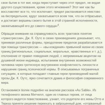
свое бытие в тот миг, когда переступает через этот предел, не ведая
другого существования, кроме этого мгновения? Этот миг как бы
восславляет все то, что исключает; предел распахивается неистово
на беспредельное, вдруг захватывается всем тем, что он отбрасывал,
и достигает вершины своего бытия в этой странной исполненности,
4
захватывающей его до самого сердца»
.
Обращая внимание на справедливость всех трактовок понятия
«трансгрессии», Дж. К. Оутс в своих произведениях доказывает, что,
принимая различные формы, преодоление пределов разрабатывается
при помощи трансгрессии — «вы-хождения» привычной жизни из своих
границ (региональных, социальных, моральных, нравственных и т. д.),
отклонение от правил поведения людей, с непременным акцентом на
душевной жизни индивида, испытанием внутренних возможностей
человека через гротескную внутреннюю конфликтность личности и
нарушение границ психической нормы. В описываемых пограничных
ситуациях, в которые попадают главные герои произведений малой
прозы Дж. К. Оутс, ярко сочетается драма и философия современного
мира.
Остановимся более подробно на анализе рассказа «Au Sable». Из
телефонного звонка Митчелл, один из главных героев, от лица
которого ведется повествование, узнает, что родители его жены Отто и
Тереза приняли решение переехать в заброшенный дом, «оторванный