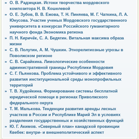
О. В. Радзецкая. Истоки творчества мордовского
композитора Н. В. Кошелевой
О. Е. Зубов, В. В. Ежова, Т. Н. Пиняева, М. Г. Чаткина, Л. А.
Юнусова. Участие ученых Мордовского государственного
университета в конкурсах Российского гуманитарного
научного фонда Экономика региона
П. Н. Киричёк, С. А. Бедягин. Витальная максима образа
жизни
С. В. Полутин, А. М. Чушкин. Этнорелигиозные угрозы в
Поволжском регионе
С. В. Сарайкина. Лимологические особенности
административной границы Республики Мордовия
С. Г. Пьянкова. Проблема устойчивого и эффективного
развития институциональной среды монопрофильных
территорий
Т. В. Худойкина. Формирование системы бесплатной
юридической помощи в регионах Приволжского
федерального округа
Т. М. Малькова. Тенденции развития аренды лесных
участков в России и Республике Марий Эл в условиях
разделения государственных и хозяйственных функций
Ю. Г. Акимов. «Северный план» канадской провинции
Квебек: внутри- и внешнеполитический аспект