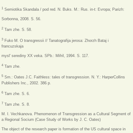
1
Semiotika Skandala / pod red. N. Buks. M.: Rus. in-t: Evropa; Parizh:
Sorbonna, 2008. S. 56.
2
Tam zhe. S. 58.
3
Fuko M. O transgressii // Tanatografija jerosa: Zhorzh Bataj i
francuzskaja
mysl' serediny XX veka. SPb.: Mifril, 1994. S. 117.
4
Tam zhe.
5
Sm.: Oates J.C. Faithless: tales of transgression. N. Y.: HarperCollins
Publishers Inc., 2002. 386 p.
6
Tam zhe. S. 6.
7
Tam zhe. S. 8.
M. I. Vechkanova. Phenomenon of Transgression as a Cultural Segment of
a Regional Socium (Case Study of Works by J. C. Oates)
The object of the research paper is formation of the US cultural space in