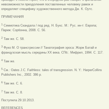
невозможности преодоления поставленных человеку рамок и
определяет специфику художественного метода Дж. К. Оутс.
ПРИМЕЧАНИЯ
1
Семиотика Скандала / под ред. Н. Букс. М.: Рус. ин-т: Европа;
Париж: Сорбонна, 2008. C. 56.
2
Там же. С. 58.
3
Фуко М. О трансгрессии // Танатография эроса: Жорж Батай и
французская мысль середины XX века. СПб.: Мифрил, 1994. С. 117.
4
Там же.
5
См.: Oates J.C. Faithless: tales of transgression. N. Y.: HarperCollins
Publishers Inc., 2002. 386 p.
6
Там же. С. 6.
7
Там же. С. 8.
Поступила 29.10.2013.
REFERENCES