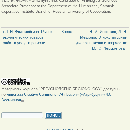
VECHKANOVA Marina Ilyinichna, Candidate of Philological Sciences,
Associate Professor at the Department of the Humanities, Saransk
Coperative Institute Branch of Russian University of Cooperation.
‹ Л. Н. Фоломейкина. Рынок
Вверх
Н. М. Инюшкин, Л. Н.
экологических товаров,
Мешкова. Этнокультурный
работ и услуг в регионе
диалог в жизни и творчестве
М. Ю. Лермонтова ›
Материалы журнала "РЕГИОНОЛОГИЯ REGIONOLOGY" доступны
по
лицензии Creative Commons «Attribution» («Атрибуция») 4.0
Всемирная
(внешняя ссылка)
ФОРМА ПОИСКА
Поиск