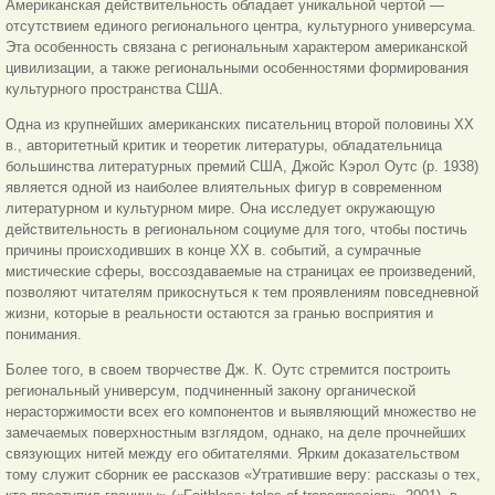
Американская действительность обладает уникальной чертой —
отсутствием единого регионального центра, культурного универсума.
Эта особенность связана с региональным характером американской
цивилизации, а также региональными особенностями формирования
культурного пространства США.
Одна из крупнейших американских писательниц второй половины XX
в., авторитетный критик и теоретик литературы, обладательница
большинства литературных премий США, Джойс Кэрол Оутс (р. 1938)
является одной из наиболее влиятельных фигур в современном
литературном и культурном мире. Она исследует окружающую
действительность в региональном социуме для того, чтобы постичь
причины происходивших в конце XX в. событий, а сумрачные
мистические сферы, воссоздаваемые на страницах ее произведений,
позволяют читателям прикоснуться к тем проявлениям повседневной
жизни, которые в реальности остаются за гранью восприятия и
понимания.
Более того, в своем творчестве Дж. К. Оутс стремится построить
региональный универсум, подчиненный закону органической
нерасторжимости всех его компонентов и выявляющий множество не
замечаемых поверхностным взглядом, однако, на деле прочнейших
связующих нитей между его обитателями. Ярким доказательством
тому служит сборник ее рассказов «Утратившие веру: рассказы о тех,