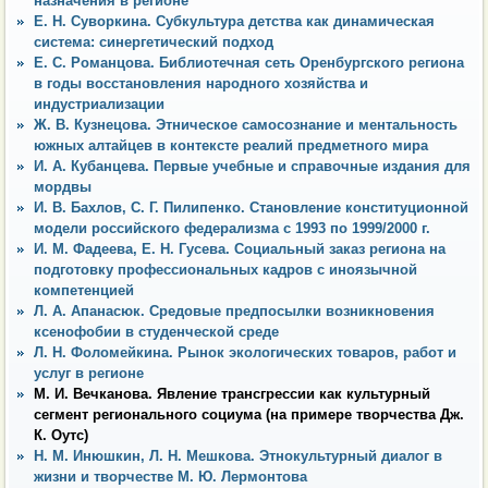
назначения в регионе
Е. Н. Суворкина. Субкультура детства как динамическая
система: синергетический подход
Е. С. Романцова. Библиотечная сеть Оренбургского региона
в годы восстановления народного хозяйства и
индустриализации
Ж. В. Кузнецова. Этническое самосознание и ментальность
южных алтайцев в контексте реалий предметного мира
И. А. Кубанцева. Первые учебные и справочные издания для
мордвы
И. В. Бахлов, С. Г. Пилипенко. Становление конституционной
модели российского федерализма с 1993 по 1999/2000 г.
И. М. Фадеева, Е. Н. Гусева. Социальный заказ региона на
подготовку профессиональных кадров с иноязычной
компетенцией
Л. А. Апанасюк. Средовые предпосылки возникновения
ксенофобии в студенческой среде
Л. Н. Фоломейкина. Рынок экологических товаров, работ и
услуг в регионе
М. И. Вечканова. Явление трансгрессии как культурный
сегмент регионального социума (на примере творчества Дж.
К. Оутс)
Н. М. Инюшкин, Л. Н. Мешкова. Этнокультурный диалог в
жизни и творчестве М. Ю. Лермонтова