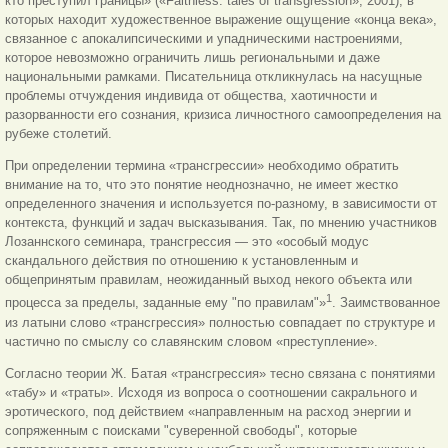
кто преступил границы» («Faithless: tales of transgression», 2001), в
которых находит художественное выражение ощущение «конца века»,
связанное с апокалипсическими и упадническими настроениями,
которое невозможно ограничить лишь региональными и даже
национальными рамками. Писательница откликнулась на насущные
проблемы отчуждения индивида от общества, хаотичности и
разорванности его сознания, кризиса личностного самоопределения на
рубеже столетий.
При определении термина «трансгрессии» необходимо обратить
внимание на то, что это понятие неоднозначно, не имеет жестко
определенного значения и используется по-разному, в зависимости от
контекста, функций и задач высказывания. Так, по мнению участников
Лозаннского семинара, трансгрессия — это «особый модус
скандального действия по отношению к установленным и
общепринятым правилам, неожиданный выход некого объекта или
1
процесса за пределы, заданные ему "по правилам"»
. Заимствованное
из латыни слово «трансгрессия» полностью совпадает по структуре и
частично по смыслу со славянским словом «преступление».
Согласно теории Ж. Батая «трансгрессия» тесно связана с понятиями
«табу» и «траты». Исходя из вопроса о соотношении сакрального и
эротического, под действием «направленным на расход энергии и
сопряженным с поисками "суверенной свободы", которые