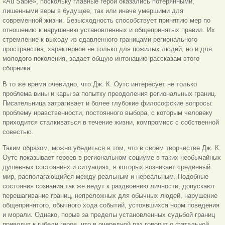
«Au Sable», поскольку главные герои оказались потерянными,
лишенными веры в будущее, так или иначе умершими для
современной жизни. Безысходность способствует принятию мер по
отношению к нарушению установленных и общепринятых правил. Их
стремление к выходу из сдавленного границами регионального
пространства, характерное не только для пожилых людей, но и для
молодого поколения, задает общую интонацию рассказам этого
сборника.
В то же время очевидно, что Дж. К. Оутс интересует не только
проблема вины и кары за попытку преодоления региональных границ.
Писательница затрагивает и более глубокие философские вопросы:
проблему нравственности, постоянного выбора, с которым человеку
приходится сталкиваться в течение жизни, компромисс с собственной
совестью.
Таким образом, можно убедиться в том, что в своем творчестве Дж. К.
Оутс показывает героев в региональном социуме в таких необычайных
душевных состояниях и ситуациях, в которых возникает срединный
мир, располагающийся между реальным и нереальным. Подобные
состояния сознания так же ведут к раздвоению личности, допускают
перешагивание границ, непреложных для обычных людей, нарушение
общепринятого, обычного хода событий, устоявшихся норм поведения
и морали. Однако, порыв за пределы установленных судьбой границ
приводит к гибели героя, что в очередной раз говорит о фатальной