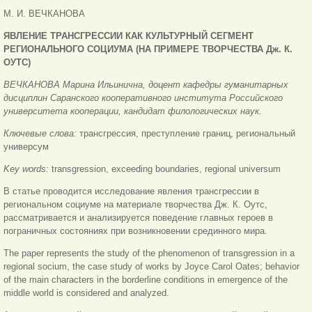
М. И. ВЕЧКАНОВА
ЯВЛЕНИЕ ТРАНСГРЕССИИ КАК КУЛЬТУРНЫЙ СЕГМЕНТ
РЕГИОНАЛЬНОГО СОЦИУМА (НА ПРИМЕРЕ ТВОРЧЕСТВА Дж. К.
ОУТС)
ВЕЧКАНОВА Марина Ильинична, доцент кафедры гуманитарных
дисциплин Саранского кооперативного института Российского
университета кооперации, кандидат филологических наук.
Ключевые слова:
трансгрессия, преступление границ, региональный
универсум
Key words:
transgression, exceeding boundaries, regional universum
В статье проводится исследование явления трансгрессии в
региональном социуме на материале творчества Дж. К. Оутс,
рассматривается и анализируется поведение главных героев в
пограничных состояниях при возникновении срединного мира.
The paper represents the study of the phenomenon of transgression in a
regional socium, the case study of works by Joyce Carol Oates; behavior
of the main characters in the borderline conditions in emergence of the
middle world is considered and analyzed.