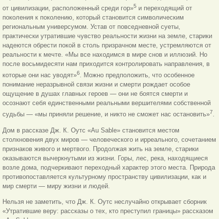
5
от цивилизации, расположенный среди гор»
и переходящий от
поколения к поколению, который становится символическим
региональным универсумом. Устав от повседневной суеты,
практически утратившие чувство реальности жизни на земле, старики
надеются обрести покой в столь призрачном месте, устремляются от
реальности к мечте. «Мы все находимся в мире снов и иллюзий. Но
после восьмидесяти нам приходится контролировать направления, в
6
которые они нас уводят»
. Можно предположить, что особенное
понимание неразрывной связи жизни и смерти рождает особое
ощущение в душах главных героев — они не боятся смерти и
осознают себя единственными реальными вершителями собственной
7
судьбы — «мы приняли решение, и никто не сможет нас остановить»
.
Дом в рассказе Дж. К. Оутс «Au Sable» становится местом
столкновения двух миров — человеческого и ирреального, сочетанием
признаков живого и мертвого. Продолжая жить на земле, старики
оказываются вычеркнутыми из жизни. Горы, лес, река, находящиеся
возле дома, подчеркивают переходный характер этого места. Природа
противопоставляется культурному пространству цивилизации, как и
мир смерти — миру жизни и людей.
Нельзя не заметить, что Дж. К. Оутс неслучайно открывает сборник
«Утратившие веру: рассказы о тех, кто преступил границы» рассказом