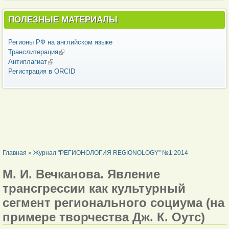
ПОЛЕЗНЫЕ МАТЕРИАЛЫ
Регионы РФ на английском языке
Транслитерация
(внешняя ссылка)
Антиплагиат
(внешняя ссылка)
Регистрация в ORCID
ВЫ ЗДЕСЬ
Главная
»
Журнал "РЕГИОНОЛОГИЯ REGIONOLOGY" №1 2014
М. И. Вечканова. Явление
трансгрессии как культурный
сегмент регионального социума (на
примере творчества Дж. К. Оутс)