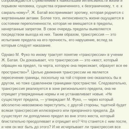
сопровождаются стремлением к наибольшей интенсивности жизни и
порывом человека, существа ограниченного, к безграничному, т. е. к
2
сакраль-ному»
, Ж. Батай воспринимает эротику, которая роднится с
жертвенными актами. Более того, интенсивность жизни ощущается в
состоянии переполненности, которая не вмещается в пределы,
начертанные запретом. В свою очередь пределы выявляются
посредством выхода из них. Таким образом, трансгрессия — это
испытание предела на его прочность, его нарушение, вслед за
которым следует наказание.
Однако М. Фуко по иному трактует понятие «трансгрессии» в учении
Ж. Батая. Он доказывает, что трансгрессия — это «жест, который
обращен на предел, та черта, которую она пересекает, образует все ее
3
пространство»
. Целью движения трансгрессии не является
пересечение границы, поскольку на той стороне оно оказалось бы в
другом, но тоже сдавленном границами пространстве. Следовательно,
трансгрессия реализуется в зоне регионального предела, она не
отрицает утвержденные нормы и не устанавливает новые. «Не
существует предела, — утверждает М. Фуко, — через который
абсолютно невозможно переступить; с другой стороны, тщетной будет
всякая трансгрессия иллюзорного или призрачного предела. Да
существует ли доподлинно предел во вне этого жеста, который
блистательно преодолевает и отрицает его? Что станется с ним после,
и чем он мог быть до этого? И не исчерпывает ли трансгрессия все