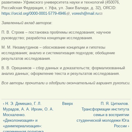
развитием» Уфимского университета науки и технологий (450076,
Российская Федерация, г. Уфа, ул. Заки Валиди, д. 32), ORCID:
https://orcid.org/0000-0001-5779-4946
(внешняя ссылка)
,
voresh@mail.ru
(ссылка для
отправки email)
Заявленный вклад авторов
:
П. В. Строев – постановка проблемы исследования; научное
руководство; разработка концепции исследования.
М. М. Низамутдинов – обоснование концепции и гипотезы
исследования; анализ и систематизация подходов; обобщение
результатов исследования.
В. В. Орешников – сбор данных и доказательств; формализованный
анализ данных; оформление текста и результатов исследования.
Все авторы прочитали и одобрили окончательный вариант рукописи.
‹ Н. Э. Демешко, Г. Л.
Вверх
П. Я. Циткилов.
Мурадов, А. А. Ирхин, О. А.
Трансформации института
Москаленко.
семьи в восприятии
«Деколонизация» и
студенческой молодежи Юга
«деимпериализация»:
России ›
современная политика