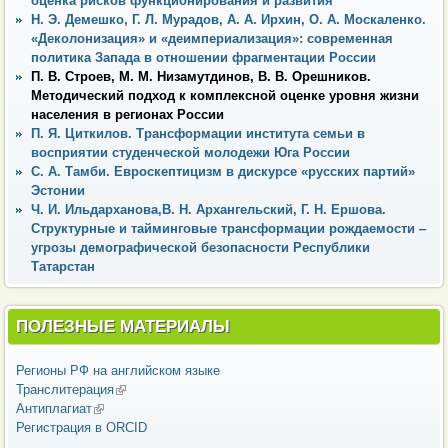
оценка рисков функционирования и развития
Н. Э. Демешко, Г. Л. Мурадов, А. А. Ирхин, О. А. Москаленко.
«Деколонизация» и «деимпериализация»: современная
политика Запада в отношении фрагментации России
П. В. Строев, М. М. Низамутдинов, В. В. Орешников.
Методический подход к комплексной оценке уровня жизни
населения в регионах России
П. Я. Циткилов. Трансформации института семьи в
восприятии студенческой молодежи Юга России
С. А. Тамби. Евроскептицизм в дискурсе «русских партий»
Эстонии
Ч. И. Ильдарханова,В. Н. Архангельский, Г. Н. Ершова.
Структурные и тайминговые трансформации рождаемости ‒
угрозы демографической безопасности Республики
Татарстан
ПОЛЕЗНЫЕ МАТЕРИАЛЫ
Регионы РФ на английском языке
Транслитерация
(внешняя ссылка)
Антиплагиат
(внешняя ссылка)
Регистрация в ORCID