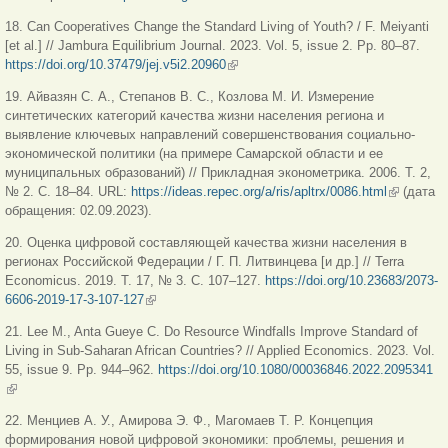
ссылка)
18. Can Cooperatives Change the Standard Living of Youth? / F. Meiyanti
[et al.] // Jambura Equilibrium Journal. 2023. Vol. 5, issue 2. Pp. 80‒87.
https://doi.org/10.37479/jej.v5i2.20960
(внешняя ссылка)
19. Айвазян С. А., Степанов В. С., Козлова М. И. Измерение
синтетических категорий качества жизни населения региона и
выявление ключевых направлений совершенствования социально-
экономической политики (на примере Самарской области и ее
муниципальных образований) // Прикладная эконометрика. 2006. Т. 2,
№ 2. С. 18–84. URL:
https://ideas.repec.org/a/ris/apltrx/0086.html
(внешняя
(дата
обращения: 02.09.2023).
ссылка)
20. Оценка цифровой составляющей качества жизни населения в
регионах Российской Федерации / Г. П. Литвинцева [и др.] // Terra
Economicus. 2019. Т. 17, № 3. С. 107–127.
https://doi.org/10.23683/2073-
6606-2019-17-3-107-127
(внешняя ссылка)
21. Lee M., Anta Gueye C. Do Resource Windfalls Improve Standard of
Living in Sub-Saharan African Countries? // Applied Economics. 2023. Vol.
55, issue 9. Pp. 944–962.
https://doi.org/10.1080/00036846.2022.2095341
(внешняя ссылка)
22. Менциев А. У., Амирова Э. Ф., Магомаев Т. Р. Концепция
формирования новой цифровой экономики: проблемы, решения и