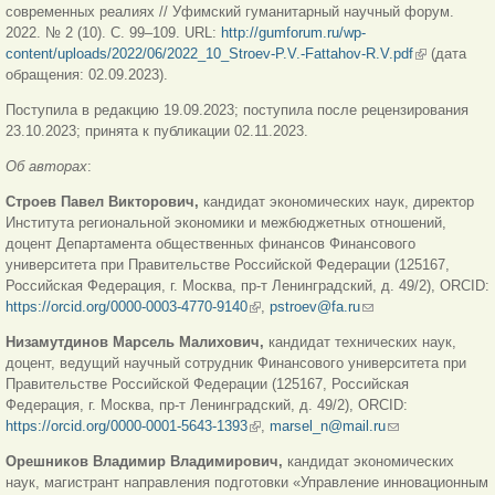
современных реалиях // Уфимский гуманитарный научный форум.
2022. № 2 (10). С. 99‒109. URL:
http://gumforum.ru/wp-
content/uploads/2022/06/2022_10_Stroev-P.V.-Fattahov-R.V.pdf
(внешняя
(дата
обращения: 02.09.2023).
ссылка)
Поступила в редакцию 19.09.2023; поступила после рецензирования
23.10.2023; принята к публикации 02.11.2023.
Об авторах
:
Строев Павел Викторович,
кандидат экономических наук, директор
Института региональной экономики и межбюджетных отношений,
доцент Департамента общественных финансов Финансового
университета при Правительстве Российской Федерации (125167,
Российская Федерация, г. Москва, пр-т Ленинградский, д. 49/2), ORCID:
https://orcid.org/0000-0003-4770-9140
(внешняя ссылка)
,
pstroev@fa.ru
(ссылка для
отправки email)
Низамутдинов Марсель Малихович,
кандидат технических наук,
доцент, ведущий научный сотрудник Финансового университета при
Правительстве Российской Федерации (125167,
Российская
Федерация, г. Москва, пр-т Ленинградский, д. 49/2), ORCID:
https://orcid.org/0000-0001-5643-1393
(внешняя ссылка)
,
marsel_n@mail.ru
(ссылка для
отправки email)
Орешников Владимир Владимирович,
кандидат экономических
наук, магистрант направления подготовки «Управление инновационным