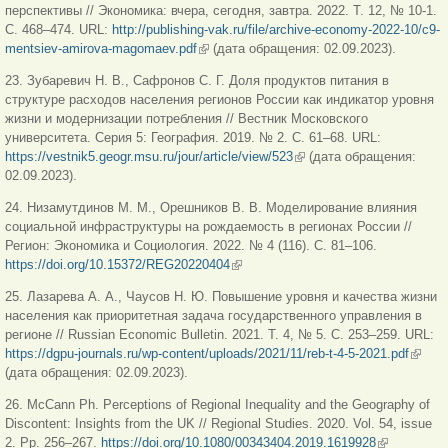
перспективы // Экономика: вчера, сегодня, завтра. 2022. Т. 12, № 10-1.
С. 468‒474. URL:
http://publishing-vak.ru/file/archive-economy-2022-10/c9-
mentsiev-amirova-magomaev.pdf
(внешняя ссылка)
(дата обращения: 02.09.2023).
23. Зубаревич Н. В., Сафронов С. Г. Доля продуктов питания в
структуре расходов населения регионов России как индикатор уровня
жизни и модернизации потребления // Вестник Московского
университета. Серия 5: География. 2019. № 2. С. 61–68. URL:
https://vestnik5.geogr.msu.ru/jour/article/view/523
(внешняя ссылка)
(дата обращения:
02.09.2023).
24. Низамутдинов М. М., Орешников В. В. Моделирование влияния
социальной инфраструктуры на рождаемость в регионах России //
Регион: Экономика и Социология. 2022. № 4 (116). С. 81–106.
https://doi.org/10.15372/REG20220404
(внешняя ссылка)
25. Лазарева А. А., Чаусов Н. Ю. Повышение уровня и качества жизни
населения как приоритетная задача государственного управления в
регионе // Russian Economic Bulletin. 2021. Т. 4, № 5. С. 253–259. URL:
https://dgpu-journals.ru/wp-content/uploads/2021/11/reb-t-4-5-2021.pdf
(внеш
(дата обращения: 02.09.2023).
ссылк
26. McCann Ph. Perceptions of Regional Inequality and the Geography of
Discontent: Insights from the UK // Regional Studies. 2020. Vol. 54, issue
2. Pp. 256–267.
https://doi.org/10.1080/00343404.2019.1619928
(внешняя