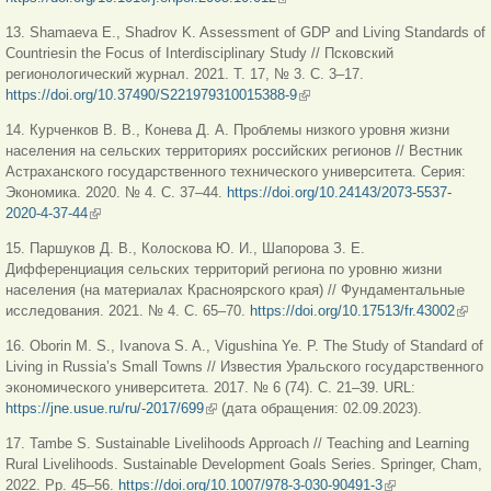
13. Shamaeva E., Shadrov K. Assessment of GDP and Living Standards of
Countriesin the Focus of Interdisciplinary Study // Псковский
регионологический журнал. 2021. Т. 17, № 3. С. 3–17.
https://doi.org/10.37490/S221979310015388-9
(внешняя ссылка)
14. Курченков В. В., Конева Д. А. Проблемы низкого уровня жизни
населения на сельских территориях российских регионов // Вестник
Астраханского государственного технического университета. Серия:
Экономика. 2020. № 4. С. 37–44.
https://doi.org/10.24143/2073-5537-
2020-4-37-44
(внешняя ссылка)
15. Паршуков Д. В., Колоскова Ю. И., Шапорова З. Е.
Дифференциация сельских территорий региона по уровню жизни
населения (на материалах Красноярского края) // Фундаментальные
исследования. 2021. № 4. С. 65–70.
https://doi.org/10.17513/fr.43002
(вне
ссыл
16. Oborin M. S., Ivanova S. A., Vigushina Ye. P. The Study of Standard of
Living in Russia’s Small Towns // Известия Уральского государственного
экономического университета. 2017. № 6 (74). С. 21–39. URL:
https://jne.usue.ru/ru/-2017/699
(внешняя ссылка)
(дата обращения: 02.09.2023).
17. Tambe S. Sustainable Livelihoods Approach // Teaching and Learning
Rural Livelihoods. Sustainable Development Goals Series. Springer, Cham,
2022. Pp. 45‒56.
https://doi.org/10.1007/978-3-030-90491-3
(внешняя