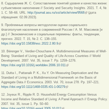
8. Садыралиев Ж. С. Сопоставление понятий уровня и качества жизни:
субъективное наполнение // Society and Security Insights. 2021. Т. 4, №
1. С. 58‒66. URL:
http://journal.asu.ru/ssi/article/view/9568
(внешняя
(дата
обращения: 02.09.2023).
ссылка)
9. Проблемные вопросы методологии оценки социального
благополучия населения в современной России / А. М. Максимов [и
др.] // Экономические и социальные перемены: факты, тенденции,
прогноз. 2022. Т. 15, № 2. С. 138–155.
https://doi.org/10.15838/esc.2022.2.80.9
(внешняя ссылка)
10. Bérenger V., Verdier-Chouchane A. Multidimensional Measures of Well-
Being: Standard of Living and Quality of Life Across Countries // World
Development. 2007. Vol. 35, issue 7. Pp. 1259–1276.
https://doi.org/10.1016/j.worlddev.2006.10.011
(внешняя ссылка)
11. Dutta I., Pattanaik P. K., Xu Y. On Measuring Deprivation and the
Standard of Living in a Multidimensional Framework on the Basis of
Aggregate Data // Economica. 2003. Vol. 70, issue 278. Pp. 197–221.
https://doi.org/10.1111/1468-0335.t01-1-00279
(внешняя ссылка)
12. Joyeux R., Ripple R. D. Household Energy Consumption Versus
Income and Relative Standard of Living: A Panel Approach // Energy Policy.
2007. Vol. 35, issue 1. Pp. 50–60.
https://doi.org/10.1016/j.enpol.2005.10.012
(внешняя ссылка)