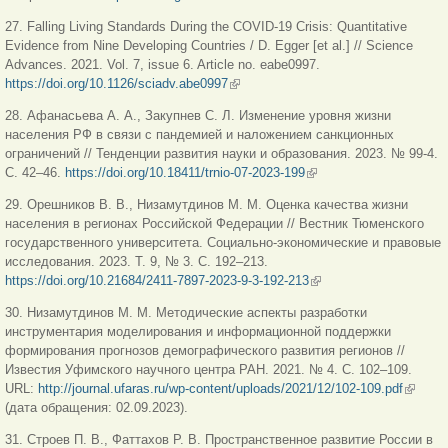
ссылка)
27. Falling Living Standards During the COVID-19 Crisis: Quantitative
Evidence from Nine Developing Countries / D. Egger [et al.] // Science
Advances. 2021. Vol. 7, issue 6. Article no.
eabe0997.
https://doi.org/10.1126/sciadv.abe0997
(внешняя ссылка)
28. Афанасьева А. А., Закупнев С. Л. Изменение уровня жизни
населения РФ в связи с пандемией и наложением санкционных
ограничений // Тенденции развития науки и образования. 2023. № 99-4.
С. 42–46.
https://doi.org/10.18411/trnio-07-2023-199
(внешняя ссылка)
29. Орешников В. В., Низамутдинов М. М. Оценка качества жизни
населения в регионах Российской Федерации // Вестник Тюменского
государственного университета. Социально-экономические и правовые
исследования. 2023. Т. 9, № 3. С. 192–213.
https://doi.org/10.21684/2411-7897-2023-9-3-192-213
(внешняя ссылка)
30. Низамутдинов М. М. Методические аспекты разработки
инструментария моделирования и информационной поддержки
формирования прогнозов демографического развития регионов //
Известия Уфимского научного центра РАН. 2021. № 4. С. 102‒109.
URL:
http://journal.ufaras.ru/wp-content/uploads/2021/12/102-109.pdf
(внешн
(дата обращения: 02.09.2023).
ссылка
31. Строев П. В., Фаттахов Р. В. Пространственное развитие России в