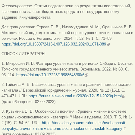
Финансирование.
Статья подготовлена по результатам исследований,
выполненных за счет бюджетных средств по государственному
заданию Финуниверситета.
Для цитирования
: Строев П. В., Низамутдинов М. М., Орешников В. В.
Методический подход к комплексной оценке уровня жизни населения в
регионах России // Регионология. 2024. Т. 32, № 1. С. 71–89.
https://doi.org/10.15507/2413-1407.126.032.202401.071-089
(внешняя
ссылка)
СПИСОК ЛИТЕРАТУРЫ
1. Митрошин И. В. Факторы уровня жизни в регионах Сибири // Вестник
Томского государственного университета. Экономика. 2022. № 60. С.
96–114.
https://doi.org/10.17223/19988648/60/6
(внешняя ссылка)
2. Гайсина А. В. Взаимосвязь уровня жизни и развития человеческого
капитала // Евразийский юридический журнал. 2020. № 12 (151). С.
470–471. URL:
https://eurasialaw-journal.ru/2020g/12-151-2020g.html
(внешн
(дата обращения: 02.09.2023).
ссылка
3. Кузьмина Е. В. Особенности понятия «Уровень жизни» в системе
социально-экономических категорий // Идеи и идеалы. 2013. Т. 5, № 1-
2 (15). С. 54–62. URL:
https://ideaidealy.nsuem.ru/articles/osobennosti-
ponyatiya-uroven-zhizni-v-sisteme-socialnoekonomicheskih-kategoriy
(внешн
(дата обращения: 02.09.2023).
ссылка