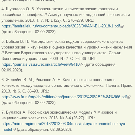
4. Шувалова О. В. Уровень жизни и качество жизни: факторы и
российская специфика // Азимут научных исследований: экономика и
управление. 2018. Т. 7, № 1 (22). С. 276‒279. URL:
https://landraileiu.ru/wp-content/uploads/2023/04/ANI-EU-2018-1.pdf
(внешня
(дата обращения: 02.09.2023).
ссылка)
5. Бобков В. Н. Методологический подход всероссийского центра
уровня жизни к изучению и оценке качества и уровня жизни населения
// Вестник Воронежского государственного университета. Серия:
Экономика и управление. 2009. № 2. С. 26–36. URL:
https://journals.vsu.ru/econ/article/view/9410
(внешняя ссылка)
(дата обращения:
02.09.2023).
6. Жеребин В. М., Романов А. Н. Качество жизни населения в
контексте международных сопоставлений // Экономика. Налоги. Право.
2013. № 6. С. 86–93. URL:
http://www.fa.ru/org/div/edition/enp/journals/2013%20%E2%84%966.pdf
(вн
(дата обращения: 02.09.2023).
ссы
7. Булатов А. Российская экономическая модель // Мировое и
национальное хозяйство. 2013. № 3-4 (26-27). URL:
https://mirec.mgimo.ru/2013/2013-03-04/rossijskaya-ekonomicheskaya-
model
(внешняя ссылка)
(дата обращения: 02.09.2023).