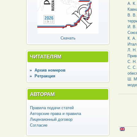
А. К
Кавк
В. В
терр
И. В
Союз
Скачать
К. А
Итал
Л. Н
ЧИТАТЕЛЯМ
Прив
С. Н
С. С
Архив номеров
обес
Ретракция
Ш. М
моде
АВТОРАМ
Правила подачи статей
Авторские права и правила
Лицензионный договор
Согласие