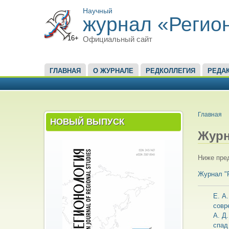
Научный
журнал «Регио
16+
Официальный сайт
ГЛАВНОЕ МЕНЮ
ГЛАВНАЯ
О ЖУРНАЛЕ
РЕДКОЛЛЕГИЯ
РЕДА
ВЫ ЗД
Главная
НОВЫЙ ВЫПУСК
Журн
Ниже пред
Журнал "
Е. А
совр
А. Д
спад