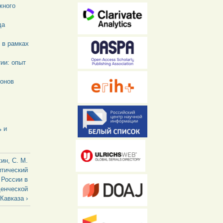
жного
да
 в рамках
ии: опыт
ионов
ь и
ин, С. М.
итический
 России в
денческой
Кавказа ›