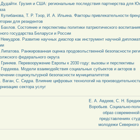
. Дудайти. Грузия и США: региональные последствия партнерства для Ю
аза
. Кулибанова, Т. Р. Тэор, И. А. Ильина. Факторы привлекательности брен
итории для резидентов
. Бахлов. Состояние и перспективы политики патриотического воспитания
ного государства Беларуси и России
. Немудров. Развитие научных диаспор как инструмент научной дипломат
ии
. Липатова. Ранжированная оценка продовольственной безопасности рег
олжского федерального округа
. Гриняев. Перевооружение Европы к 2030 году: вызовы и перспективы
. Гордеева. Модели взаимодействия социальных субъектов и акторов в
печении социокультурной безопасности муниципалитетов
. Ваган, С. Сидра. Влияние цифровых технологий на производительност
рнизацию сектора услуг
Е. А. Авдеев, С. Н. Бредих
Воробьев. Социально-пол
образ современной
представлениях сту
молодежи Северного 