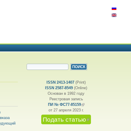
ФОРМА ПОИСКА
Поиск
ISSN 2413-1407
(Print)
ISSN 2587-8549
(Online)
Основан в 1992 году
Реестровая запись
ПИ № ФС77-85159
(внешняя ссылка)
от 27 апреля 2023 г.
з
вказа
Подать статью
(внешняя
следующий
ссылка)