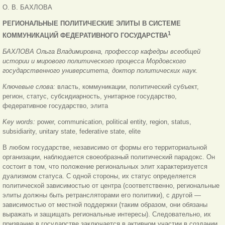
О. В. БАХЛОВА
РЕГИОНАЛЬНЫЕ ПОЛИТИЧЕСКИЕ ЭЛИТЫ В СИСТЕМЕ
1
КОММУНИКАЦИЙ ФЕДЕРАТИВНОГО ГОСУДАРСТВА
БАХЛОВА Ольга Владимировна, профессор кафедры всеобщей
истории и мирового политического процесса Мордовского
государственного университета, доктор политических наук.
Ключевые слова:
власть, коммуникации, политический субъект,
регион, статус, субсидиарность, унитарное государство,
федеративное государство, элита
Key words:
power, communication, political entity, region, status,
subsidiarity, unitary state, federative state, elite
В любом государстве, независимо от формы его территориальной
организации, наблюдается своеобразный политический парадокс. Он
состоит в том, что положение региональных элит характеризуется
дуализмом статуса. С одной стороны, их статус определяется
политической зависимостью от центра (соответственно, региональные
элиты должны быть ретрансляторами его политики), с другой —
зависимостью от местной поддержки (таким образом, они обязаны
выражать и защищать региональные интересы). Следовательно, их
призвание в государстве заключается в активном участии в создании