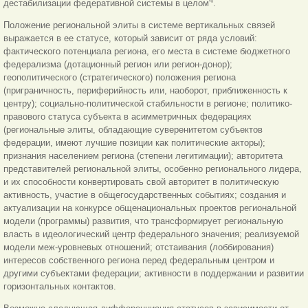
дестабилизации федеративной системы в целом
.
Положение региональной элиты в системе вертикальных связей
выражается в ее статусе, который зависит от ряда условий:
фактического потенциала региона, его места в системе бюджетного
федерализма (дотационный регион или регион-донор);
геополитического (стратегического) положения региона
(приграничность, периферийность или, наоборот, приближенность к
центру); социально-политической стабильности в регионе; политико-
правового статуса субъекта в асимметричных федерациях
(региональные элиты, обладающие суверенитетом субъектов
федерации, имеют лучшие позиции как политические акторы);
признания населением региона (степени легитимации); авторитета
представителей региональной элиты, особенно регионального лидера,
и их способности конвертировать свой авторитет в политическую
активность, участие в общегосударственных событиях; создания и
актуализации на конкурсе общенациональных проектов региональной
модели (программы) развития, что трансформирует региональную
власть в идеологический центр федерального значения; реализуемой
модели меж-уровневых отношений; отстаивания (лоббирования)
интересов собственного региона перед федеральным центром и
другими субъектами федерации; активности в поддержании и развитии
горизонтальных контактов.