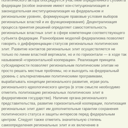
политического актора опосредуется участием определенного субъекта
федерации (особое значение имеют кон-ституционализация и
законодательная институционализация на федеральном и
региональном уровнях, формирующие правовые условия выборов
региональных властей и их функционирования). Децентрализация
процесса принятия решений определяет самостоятельность
региональных властных элит в сфере компетенции соответствующего
субъекта федерации. Разнообразие моделей федерализма позволяет
говорить о дифференциации статусов региональных политических
элит. Развитие контактов региональных элит осуществляется не
только по линии властной вертикали, но и по горизонтали — в ходе так
называемой «горизонтальной кооперации». Реализация принципа
субсидиарности позволяет региональным политическим элитам не
просто решать местные проблемы, но и выходить на федеральный
уровень с альтернативными политическими программами,
вырабатывать концепции регионального развития, играя роль
регионального идеологического центра (в этом смысле необходимо
отметить политизацию региональных политических элит в
федеративном государстве). Наличие органа регионального
представительства, развитие горизонтальной кооперации, политизация
региональных элит дают им дополнительные гарантии сохранения
политического статуса и защиты интересов перед федеральным
центром. Следует
также отметить значительную степень
самоопределения региональных элит и их включение в