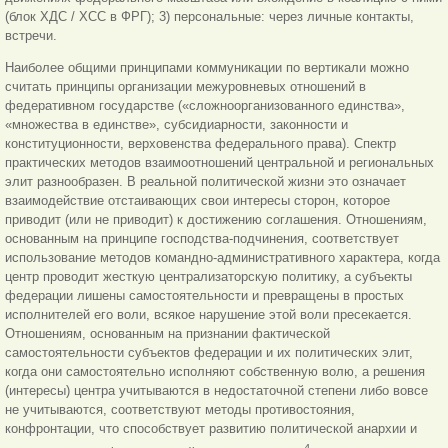
(блок ХДС / ХСС в ФРГ); 3) персональные: через личные контакты,
встречи.
Наиболее общими принципами коммуникации по вертикали можно
считать принципы организации межуровневых отношений в
федеративном государстве («сложноорганизованного единства»,
«множества в единстве», субсидиарности, законности и
конституционности, верховенства федерального права). Спектр
практических методов взаимоотношений центральной и региональных
элит разнообразен. В реальной политической жизни это означает
взаимодействие отстаивающих свои интересы сторон, которое
приводит (или не приводит) к достижению соглашения. Отношениям,
основанным на принципе господства-подчинения, соответствует
использование методов командно-административного характера, когда
центр проводит жесткую централизаторскую политику, а субъекты
федерации лишены самостоятельности и превращены в простых
исполнителей его воли, всякое нарушение этой воли пресекается.
Отношениям, основанным на признании фактической
самостоятельности субъектов федерации и их политических элит,
когда они самостоятельно исполняют собственную волю, а решения
(интересы) центра учитываются в недостаточной степени либо вовсе
не учитываются, соответствуют методы противостояния,
конфронтации, что способствует развитию политической анархии и
4