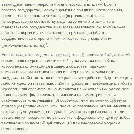
взаимодействие, «плюрализм и дисперсность власти». Если в
простом государстве, базирующемся на принципе нивелирования,
предполагается прямая унитарная (вертикальная) связь,
непосредственно соответствующая идеологии этатизма, то в
федеративном государстве в качестве идеально-типической может
считаться партиципативная модель, признающая обратное
воздействие и со стороны «нижних горизонтов управления»
3
(региональных властей)
.
На практике такая модель корректируется: 1) наличием (отсутствием)
определенного уровня политической культуры, основанной на
исторически сложившихся в данном обществе традициях
самоорганизации и самоуправления, и уровнем стабильности в
государстве. Соответственно, модель взаимодействия будет исходить
либо из идеологии этатизма, либо из идеологии патернализма, либо из
идеологии либерализма, либо из сочетания их отдельных элементов;
2) основанием федерализма, влияющим на симметричность и
стабильность коммуникаций; 3) особенностями положения субъекта
федерации (геополитическими, политико-правовыми, экономическими,
историко-культурными), определяющими статус региональных элит,
стратегию их поведения по отношению
к федеральному центру, набор
тактических приемов; 4) действующей или внедряемой моделью
федерализма.