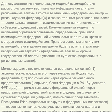
Для осуществления типологизации моделей взаимодействия
рассмотрим систему вертикальных («федеральная элита —
региональные элиты» в контексте отношений «федеральный центр —
регион (субъект федерации)») и горизонтальных («региональная элита
— региональная элита» — взаимоотношения политических элит
субъектов федерации) связей. Коммуникативная модель (по
вертикали) образуется сочетанием определенных принципов
взаимодействия федеральной и региональных элит и конкретных
методов этого взаимодействия. При этом основным институтом
взаимодействия в данном измерении будет выступать властная
иерархическая вертикаль (федеральные власти — органы
государственной власти и управления субъектов федерации, т. е.
региональные власти).
Можно выделить несколько каналов вертикальных связей: 1)
экономические: прежде всего, через механизмы бюджетного
федерализма; 2) политические: через органы регионального
представительства (например, Совет Федерации в РФ, Бундесрат в
ФРГ и др.) — прямые контакты с федеральной элитой; через
представителей федеральной власти в федеральных округах и
субъектах федерации (например, полномочных представителей
Президента РФ в федеральных округах и федеральных инспекторов)
— косвенные контакты; через участие в политических партиях и
движениях федерального масштаба или вхождение в коалицию с ними