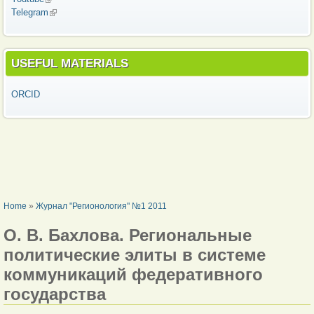
Telegram
(link is external)
USEFUL MATERIALS
ORCID
YOU ARE HERE
Home
»
Журнал "Регионология" №1 2011
О. В. Бахлова. Региональные
политические элиты в системе
коммуникаций федеративного
государства