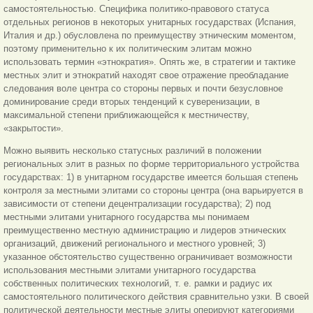
самостоятельностью. Специфика политико-правового статуса
отдельных регионов в некоторых унитарных государствах (Испания,
Италия и др.) обусловлена по преимуществу этническим моментом,
поэтому применительно к их политическим элитам можно
использовать термин «этнократия». Опять же, в стратегии и тактике
местных элит и этнократий находят свое отражение преобладание
следования воле центра со стороны первых и почти безусловное
доминирование среди вторых тенденций к суверенизации, в
максимальной степени приближающейся к местничеству,
«закрытости».
Можно выявить несколько статусных различий в положении
региональных элит в разных по форме территориального устройства
государствах: 1) в унитарном государстве имеется большая степень
контроля за местными элитами со стороны центра (она варьируется в
зависимости от степени децентрализации государства); 2) под
местными элитами унитарного государства мы понимаем
преимущественно местную администрацию и лидеров этнических
организаций, движений регионального и местного уровней; 3)
указанное обстоятельство существенно ограничивает возможности
использования местными элитами унитарного государства
собственных политических технологий, т. е. рамки и радиус их
самостоятельного политического действия сравнительно узки. В своей
политической деятельности местные элиты оперируют категориями