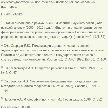
общегосударственный политический процесс как равноправных
партнеров.
ПРИМЕЧАНИЯ
1
Статья выполнена в рамках АВЦП «Развитие научного потенциала
высшей школы» (2009—2010 годы). «Внутри- и внешнеполитические
факторы эволюции территориальной организации России (специфика
разрешения кризисных и переходных ситуаций)» (проект № 2.1.3/1134).
2
См.: Старцев Я.Ю. Политизация и деполитизация местной
администрации: российские перспективы в свете европейского опыта //
Политико-административная элита и государственная служба в
системе властных отношений. Ростов н/Д: СКАГС, 1996. Вып. 1. С. 100.
3
См.: Магомедов А.К. Общество регионов // Pro et Contra. 1997. Т. 2.
№ 2. С. 47.
4
См.: Бахлов И.В. Современное федеративное государство (опыт
методологии анализа федеративных отношений). Саранск, 1999. С. 52
—54.
5
Панарин А.С. Философия политики. М.: Новая школа, 1996. С. 352.
Поступила 10.06.10.