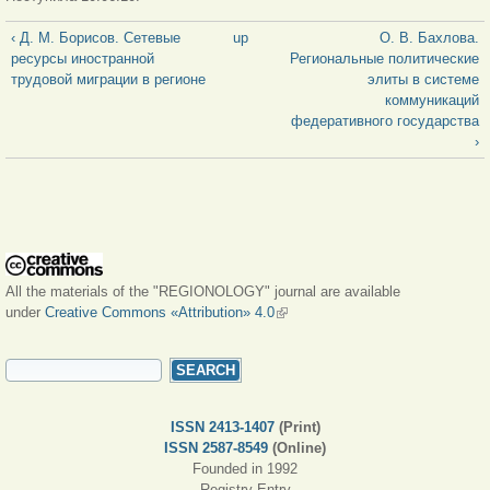
‹ Д. М. Борисов. Сетевые
up
О. В. Бахлова.
ресурсы иностранной
Региональные политические
трудовой миграции в регионе
элиты в системе
коммуникаций
федеративного государства
›
All the materials of the "REGIONOLOGY" journal are available
under
Creative Commons «Attribution» 4.0
(link is external)
SEARCH FORM
Search
ISSN 2413-1407
(Print)
ISSN 2587-8549
(Online)
Founded in 1992
Registry Entry