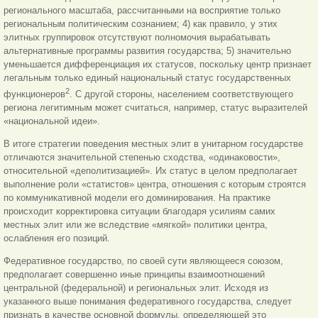
регионального масштаба, рассчитанными на восприятие только
региональным политическим сознанием; 4) как правило, у этих
элитных группировок отсутствуют полномочия вырабатывать
альтернативные программы развития государства; 5) значительно
уменьшается дифференциация их статусов, поскольку центр признает
легальным только единый национальный статус государственных
2
функционеров
. С другой стороны, населением соответствующего
региона легитимным может считаться, например, статус выразителей
«национальной идеи».
В итоге стратегии поведения местных элит в унитарном государстве
отличаются значительной степенью сходства, «одинаковости»,
относительной «деполитизацией». Их статус в целом предполагает
выполнение роли «статистов» центра, отношения с которым строятся
по коммуникативной модели его доминирования. На практике
происходит корректировка ситуации благодаря усилиям самих
местных элит или же вследствие «мягкой» политики центра,
ослабления его позиций.
Федеративное государство, по своей сути являющееся союзом,
предполагает совершенно иные принципы взаимоотношений
центральной (федеральной) и региональных элит. Исходя из
указанного выше понимания федеративного государства, следует
признать в качестве основной формулы, определяющей это