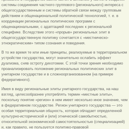
системы соединения частного группового (регионального) интереса с
общегосударственным и системы обратной связи между групповым
действием и общенациональной политической технологией, т. е. в
координации региональных политических программ с
общенациональными, с адаптацией последних к региональной
специфике. Вследствие этого «прорыв» региональных элит в
общегосударственную политику сочетается с «местническо-
этнократическим» типом сознания и поведения.
В то же время те или иные принципы, реализуемые в территориальном
устройстве государства, могут значительно
ослабить эффект
дуализма, сняв остроту дихотомии. С этой точки зрения необходимо
проанализировать положение региональных политических элит в
унитарном государстве и в сложноорганизованном (на примере
федеративного).
Имея в виду региональные элиты унитарного государства, на наш
взгляд, целесообразнее употреблять термин «местные элиты»,
поскольку понятие «регион» в нем имеет несколько иное значение, чем
в федеративном государстве. Регион унитарного государства — это
особая территориальная общность, которая обладает определенной
культурно-исторической и (или) этнической самобытностью,
относительной экономической самостоятельностью (специализацией)
и, как правило, не пользуется политико-правовой