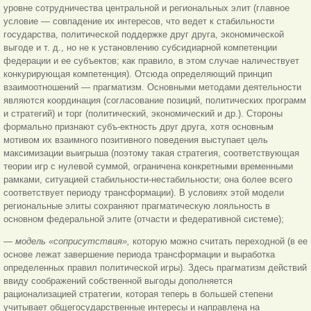
уровне сотрудничества центральной и региональных элит (главное
условие — совпадение их интересов, что ведет к стабильности
государства, политической поддержке друг друга, экономической
выгоде и т. д., но не к установлению субсидиарной компетенции
федерации и ее субъектов; как правило, в этом случае наличествует
конкурирующая компетенция). Отсюда определяющий принцип
взаимоотношений — прагматизм. Основными методами деятельности
являются координация (согласование позиций, политических программ
и стратегий) и торг (политический, экономический и др.). Стороны
формально признают субъ-ектность друг друга, хотя основным
мотивом их взаимного позитивного поведения выступает цель
максимизации выигрыша (поэтому такая стратегия, соответствующая
теории игр с нулевой суммой, ограничена конкретными временными
рамками, ситуацией стабильности-нестабильности; она более всего
соответствует периоду трансформации). В условиях этой модели
региональные элиты сохраняют прагматическую лояльность в
основном федеральной элите (отчасти и федеративной системе);
—
модель «соприсутствия»,
которую можно считать переходной (в ее
основе лежат завершение периода трансформации и выработка
определенных правил политической игры). Здесь прагматизм действий
ввиду соображений собственной выгоды дополняется
рационализацией стратегии, которая теперь в большей степени
учитывает общегосударственные интересы и направлена на