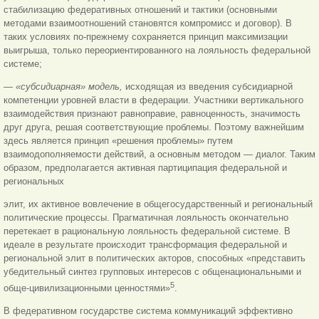
стабилизацию федеративных отношений и тактики (основными
методами взаимоотношений становятся компромисс и договор). В
таких условиях по-прежнему сохраняется принцип максимизации
выигрыша, только переориентированного на лояльность федеральной
системе;
— «субсидиарная» модель,
исходящая из введения субсидиарной
компетенции уровней власти в федерации. Участники вертикального
взаимодействия признают равноправие, равноценность, значимость
друг друга, решая соответствующие проблемы. Поэтому важнейшим
здесь является принцип «решения проблемы» путем
взаимодополняемости действий, а основным методом — диалог. Таким
образом, предполагается активная партиципация федеральной и
региональных
элит, их активное вовлечение в общегосударственный и региональный
политические процессы. Прагматичная лояльность окончательно
перетекает в рациональную лояльность федеральной системе. В
идеале в результате происходит трансформация федеральной и
региональной элит в политических акторов, способных «представить
убедительный синтез групповых интересов с общенациональными и
5
обще-цивилизационными ценностями»
.
В федеративном государстве система коммуникаций эффективно