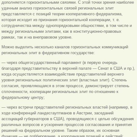
дополняется горизонтальными связями. С этой точки зрения наиболее
удачным анализ горизонтальных связей региональных элит
представляется с позиций теории кооперативного федерализма,
которая исходит из признания горизонтальной кооперации, т. е.
сотрудничества между однопорядковыми общностями, в том числе и
между региональными элитами, как в конституционно-правовых
рамках, так и на внеправовом уровне.
Можно выделить несколько каналов горизонтальных коммуникаций
региональных элит в федеративном государстве:
— через общегосударственный парламент (в первую очередь
благодаря представительству в верхней палате — Сенат в США и пр.),
когда осуществляется взаимодействие представителей верхнего
уровня региональных политических элит (властных элит). Степень
согласия, проявляющаяся в этом процессе, демонстрирует степень
сплоченности, кооперации региональных элит по отношению к
федеральному
центру;
— через встречи представителей региональных властей (например, в
ходе конференций ландесгауптманов в Австрии, заседаний
ассоциаций губернаторов в США), проводящиеся с целью обсуждения
различных вопросов и ускорения процессов согласования и принятия
решений на федеральном уровне. Таким образом, их основная
функция — не лоббирование, а координация позиций и действий;