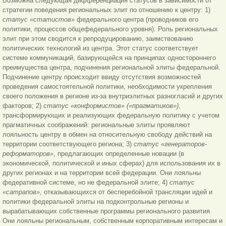
Возможна следующая дифференциация статусов в зависимости от
стратегии поведения региональных элит по отношению к центру: 1)
статус «статистов»
федерального центра (проводников его
политики, процессов общефедерального уровня). Роль региональных
элит при этом сводится к репродуцированию, заимствованию
политических технологий из центра. Этот статус соответствует
системе коммуникаций,
базирующейся на принципах одностороннего
преимущества центра, подчинения региональной элиты федеральной.
Подчинение центру происходит ввиду отсутствия возможностей
проведения самостоятельной политики, необходимости укрепления
своего положения в регионе из-за внутриэлитных разногласий и других
факторов; 2)
статус «конформистов» («прагматиков»),
трансформирующих и реализующих федеральную политику с учетом
прагматичных соображений: региональные элиты проявляют
лояльность центру в обмен на относительную свободу действий на
территории соответствующего региона; 3)
статус «генераторов-
реформаторов»
, предлагающих определенные новации (в
экономической, политической и иных сферах) для использования их в
других регионах и на территории всей федерации. Они лояльны
федеративной системе, но не федеральной элите; 4)
статус
«сатрапов»,
отказывающихся от бесперебойной трансляции идей и
политики федеральной элиты на подконтрольные регионы и
вырабатывающих собственные программы регионального развития.
Они лояльны региональным, собственным корпоративным интересам и