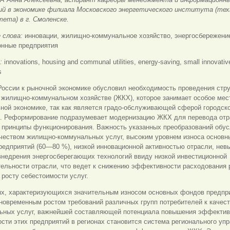
ий в экономике филиала Московского энергетического института (тех
ета) в г. Смоленске.
 слова:
инновации, жилищно-коммунальное хозяйство, энергосбережени
онные предприятия
s:
innovations, housing and communal utilities, energy-saving, small innovativ
s
России к рыночной экономике обусловил необходимость проведения стр
 жилищно-коммунальном хозяйстве (ЖКХ), которое занимает особое мес
ной экономике, так как является градо-обслуживающей сферой городск
а. Реформирование подразумевает модернизацию ЖКХ для перевода отр
 принципы функционирования. Важность указанных преобразований обу
ачеством жилищно-коммунальных услуг, высоким уровнем износа основн
едприятий (60—80 %), низкой инновационной активностью отрасли, нев
внедрения энергосберегающих технологий ввиду низкой инвестиционной
ельности отрасли, что ведет к снижению эффективности расходования 
 росту себестоимости услуг.
ях, характеризующихся значительным износом основных фондов предпр
новременным ростом требований различных групп потребителей к качес
ьных услуг, важнейшей составляющей потенциала повышения эффектив
сти этих предприятий в регионах становится система регионального уп