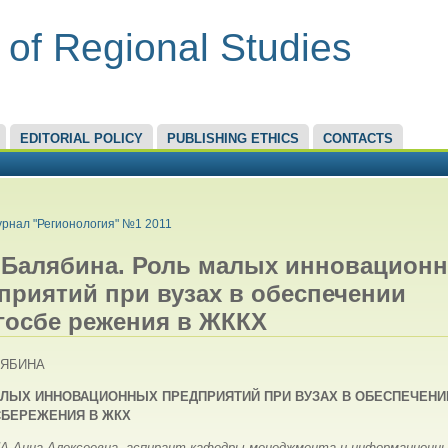
 of Regional Studies
EDITORIAL POLICY
PUBLISHING ETHICS
CONTACTS
RE HERE
рнал "Регионология" №1 2011
. Балябина. Роль малых инновацион
приятий при вузах в обеспечении
госбе режения в ЖККХ
ЛЯБИНА
АЛЫХ
ИННОВАЦИОННЫХ ПРЕДПРИЯТИЙ ПРИ ВУЗАХ В ОБЕСПЕЧЕНИ
СБЕРЕЖЕНИЯ В ЖКХ
 Анна Алексеевна, аспирант кафедры менеджмента и информационн