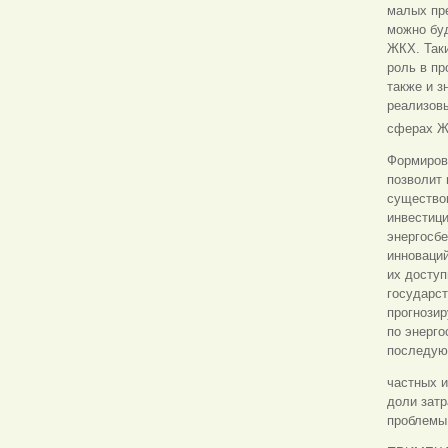
малых пр
можно буд
ЖКХ. Таки
роль в пр
также и з
реализов
сферах 
Формиров
позволит 
существов
инвестиц
энергосб
инноваци
их доступ
государс
прогнозир
по энерг
последую
частных 
доли затр
проблемы 