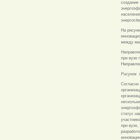
создание
энергоэфф
населения
энергосб
На рисунк
инноваци
между ма
Направле
при вузе 
Направле
Рисунок д
Согласно
организа
организа
нескольк
энергоэф
статус на
участник
при вузе,
разработо
инновации