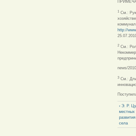
ПРИМЕЧ
1
См.: Ру
хозяйстве
коммунал
http://www
25.07.2010
2
См.: Рол
Некоммер
предприн
news/2010
3
См.: Дли
инновацио
Поступила
‹ Э. Р. 
местных 
развития
села