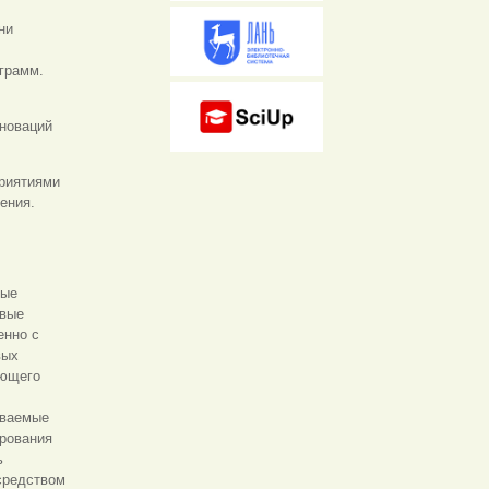
ни
грамм.
новаций
риятиями
жения
.
ные
евые
енно с
вых
еющего
аваемые
ирования
ь
средством