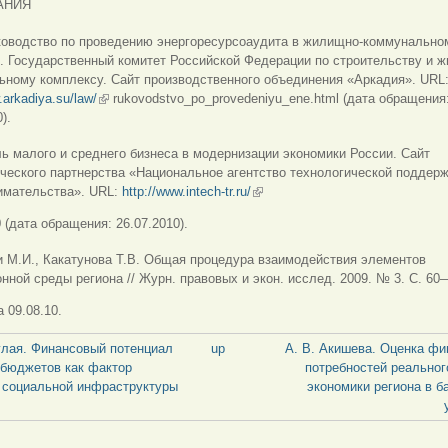
АНИЯ
ководство по проведению энергоресурсоаудита в жилищно-коммунально
. Государственный комитет Российской Федерации по строительству и 
ьному комплексу. Сайт производственного объединения «Аркадия». URL
.arkadiya.su/law/
(link is external)
rukovodstvo_po_provedeniyu_ene.html (дата обращения
).
ь малого и среднего бизнеса в модернизации экономики России. Сайт
ческого партнерства «Национальное агентство технологической поддер
имательства». URL:
http://www.intech-tr.ru/
(link is external)
 (дата обращения: 26.07.2010).
 М.И., Какатунова Т.В. Общая процедура взаимодействия элементов
нной среды региона // Журн. правовых и экон. ис
след. 2009. № 3. С. 60
 09.08.10.
Цулая. Финансовый потенциал
up
А. В. Акишева. Оценка ф
бюджетов как фактор
потребностей реальног
 социальной инфраструктуры
экономики региона в б