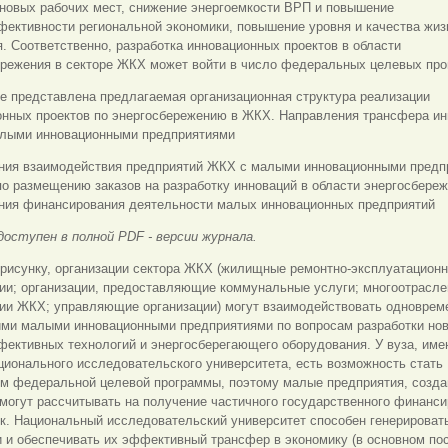
 новых рабочих мест, снижение энергоемкости ВРП и повышение
ективности региональной экономики, повышение уровня и качества жиз
. Соответственно, разработка инновационных проектов в области
ережения в секторе ЖКХ может войти в число федеральных целевых про
е представлена предлагаемая организационная структура реализации
онных проектов по энергосбережению в ЖКХ.
Направления трансфера ин
лыми инновационными предприятиями
ния взаимодействия предприятий ЖКХ с малыми инновационными предп
по размещению заказов на разработку инноваций в области энергосбере
ния финансирования деятельности малых инновационных предприятий
оступен в полной PDF - версии журнала.
 рисунку, организации сектора ЖКХ (жилищные ремонтно-эксплуатацион
ции; организации, предоставляющие коммунальные услуги; многоотрасл
ции ЖКХ; управляющие организации) могут взаимодействовать одноврем
ими малыми инновационными предприятиями по вопросам разработки но
фективных технологий и энергосберегающего оборудования. У вуза, им
ционального исследовательского университета, есть возможность стать
ом федеральной целевой программы, поэтому малые предприятия, созд
 могут рассчитывать на получение частичного государственного финанс
к. Национальный исследовательский университет способен генерироват
 и обеспечивать их эффективный трансфер в экономику (в основном по