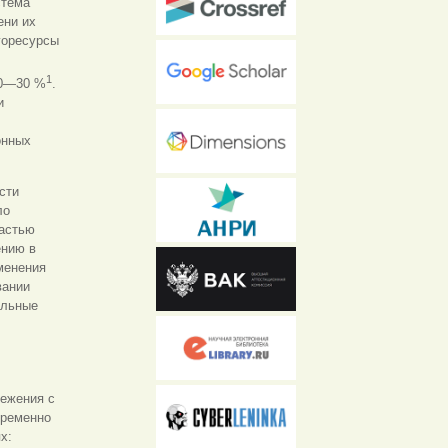
стема
ени их
горесурсы
1
20—30 %
.
и
онных
сти
ло
частью
ению в
менения
вании
ельные
режения с
временно
х: