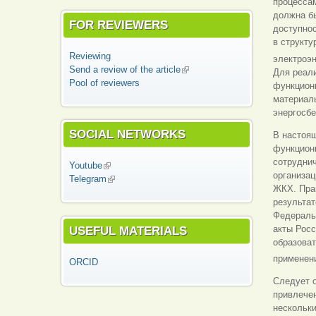
процесса
должна бы
FOR REVIEWERS
доступнос
в структу
Reviewing
электроэ
Send a review of the article
(link is external)
Для реал
Pool of reviewers
функцион
материаль
энергосбе
SOCIAL NETWORKS
В настоя
функциони
сотрудни
Youtube
(link is external)
организац
Telegram
(link is external)
ЖКХ. Пра
результа
Федеральн
USEFUL MATERIALS
акты Рос
образова
применени
ORCID
Следует 
привлече
нескольки