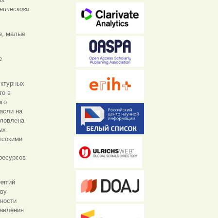
нического
е, малые
e
уктурных
то в
ого
асли на
словлена
ых
ысокими
ресурсов
иятий
тву
ности
равления