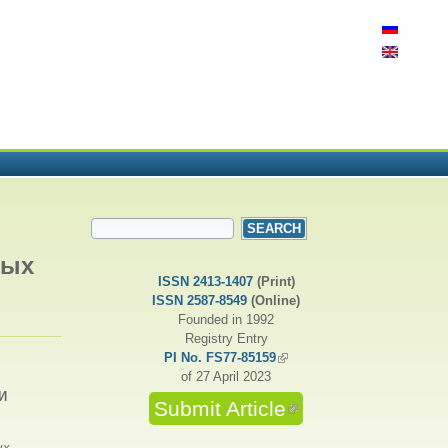
SEARCH FORM
Search
ных
ISSN 2413-1407
(Print)
ISSN 2587-8549
(Online)
Founded in 1992
Registry Entry
PI No. FS77-85159
(link is external)
of 27 April 2023
И
Submit Article
(link is external)
ых