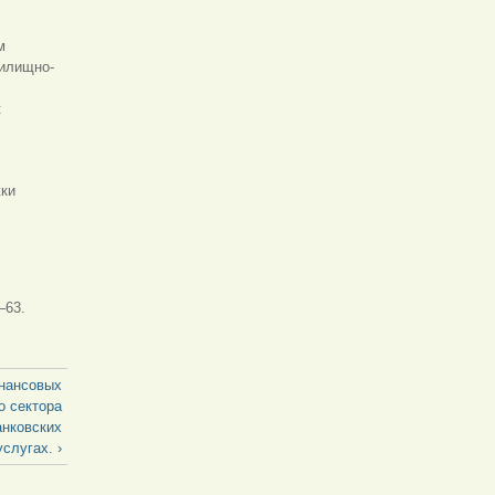
м
жилищно-
:
:
жки
—63.
инансовых
о сектора
анковских
услугах. ›