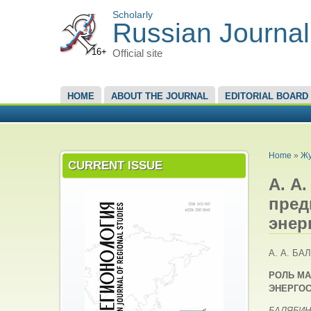
Scholarly
Russian Journal
16+
Official site
MAIN MENU
HOME
ABOUT THE JOURNAL
EDITORIAL BOARD
YOU A
Home
»
Жу
CURRENT ISSUE
А. А
пред
энер
А. А. БА
РОЛЬ М
ЭНЕРГО
БАЛЯБИНА