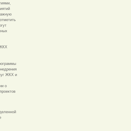
тиями,
риятий
важную
 отметить
огут
чных
 ЖКХ
рограммы
внедрения
луг ЖКХ и
ии о
проектов
еделенной
е