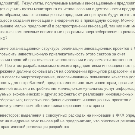
едприятий). Результаты, получаемые малыми инновационными предприя
ет оценить путем мониторинга их использования в деятельности предп
м образом, малые инновационные предприятия при вузах будут играть 
оцессе создания инноваций и внедрения их в прикладную сферу. Можно
начение малых предприятий в распространении инноваций, так как ими м
ываться комплексные совместные программы энергосбережения в разли
3
ЖКХ
.
ание организационной структуры реализации инновационных проектов в
повысить инвестиционную привлекательность этого сектора за счет
ания гарантий практического использования и окупаемости вложенных
ий. При этом разрабатываемые малыми предприятиями инновационные п
ережения должны основываться на соблюдении принципов разработки и 
й в области энергосбережения, обеспечивающих повышение качества ус
ность для потребителей; предоставления частным инвесторам, органам
твенной власти и потребителям жилищно-коммунальных услуг информац
уемых экономических и других эффектах от реализации инновационных 
осбережению; непрерывного финансирования инновационных проектов с
щим увеличением объемов финансирования со стороны
инвесторов; выделения в совокупных расходах на инновации в ЖКХ опр
ат на внедрение этих инноваций на предприятиях, что обеспечит решени
практической реализации разработок.