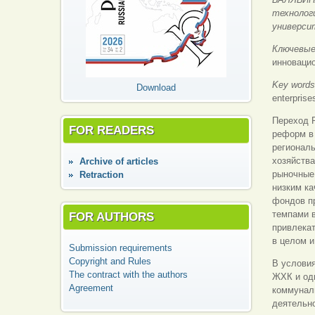
технолог
университ
Ключевые
инноваци
Key word
Download
enterprise
Переход 
FOR READERS
реформ в
региональ
хозяйств
Аrchive of articles
рыночные
Retraction
низким к
фондов пр
темпами 
FOR AUTHORS
привлекат
в целом и
Submission requirements
Copyright and Rules
В услови
The contract with the authors
ЖХК и од
Agreement
коммунал
деятельно