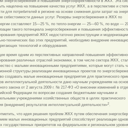
ми энергосбережения и повышения энергоэффективности в ЖКХ. Эта си
ть нацелена на повышение качества услуг ЖКХ, а в перспективе и степ
ти для потребителей в регионе на основе снижения доли затрат на энер
ре себестоимости данных услуг. Резервы энергосбережения в ЖКХ по
нергии составляют 15—25 %, по тепло-энергии — 25—60 %, по воде — 
изации такого потенциала энергосбережения и повышения эффективност
ирования предприятий ЖКХ недостаточно реконструкции и модернизации
но-технических баз этих предприятий, необходимо внедрение инноваци
регающих технологий и оборудования.
щее время одним из перспективных направлений повышения эффективно
рования различных отраслей экономики, в том числе сектора ЖКХ, ста
чество с малыми инновационными предприятиями, которые могут стать 
ионной структуры реализации инновационных проектов по энергосбереж
во создавать малые инновационные предприятия для практического при
тов интеллектуальной деятельности дано научным учреждениям на осно
ого закона от 2 августа 2009 г. № 217-ФЗ «О внесении изменений в отд
сийской Федерации по вопросам создания бюджетными научными и
тельными учреждениями хозяйственных обществ в целях практического
2
я (внедрения) результатов интеллектуальной деятельности»
.
отметить, что идея решения проблем ЖКХ путем обеспечения энергосбе
нием малых инновационных предприятий способствует реализации одно
х государственных приоритетов на федеральном и региональном уровня