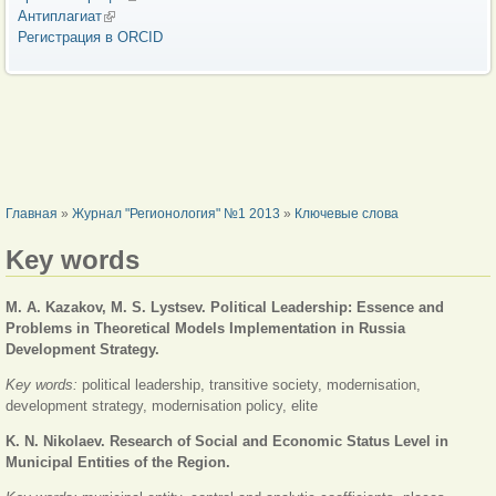
Антиплагиат
(внешняя ссылка)
Регистрация в ORCID
ВЫ ЗДЕСЬ
Главная
»
Журнал "Регионология" №1 2013
»
Ключевые слова
Key words
M. A. Kazakov, M. S. Lystsev. Political Leadership: Essence and
Problems in Theoretical Models Implementation in Russia
Development Strategy.
Key words:
political leadership, transitive society, modernisation,
development strategy, modernisation policy, elite
K. N. Nikolaev. Research of Social and Economic Status Level in
Municipal Entities of the Region.