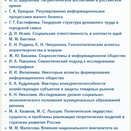
В. В. Широкова. Патриотическое воспитание в российской
армии
Г. А. Крицкая. Регулированию информационными
процессами малого бизнеса
Г. Г. Евстифеева. Гендерная структура домашнего труда в
городской семье
Д. И. Исаев. Социальная ответственность в контексте идей
М. М. Бахтина
Е. Н. Родина, Е. Н. Чекушкина. Гносеологические аспекты
нормотворчества в морали
Ж. Ю. Бакаева. Социосистемы в информационном обществе
И. А. Пакшина. Семиотический подход к исследованию
типографики
И. И. Фелалеева. Некоторые аспекты формирования
информационного общества
К. А. Кудрявцев. Факторы конкурентоспособности
хозяйствующих субъектов и защиты товарных рынков
К. Н. Николаев. Исследование уровня социально-
экономического положения муниципальных образований
региона
М. А. Казаков, М. С. Лысцев. Политическое лидерство:
сущность и проблемы реализации теоретических моделей в
стратегии развития России
М. М. Малясова. Влияние национального менталитета на