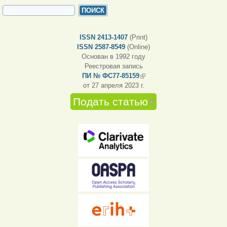
ФОРМА ПОИСКА
Поиск
ISSN 2413-1407
(Print)
ISSN 2587-8549
(Online)
Основан в 1992 году
Реестровая запись
ПИ № ФС77-85159
(внешняя ссылка)
от 27 апреля 2023 г.
Подать статью
(внешняя
ссылка)