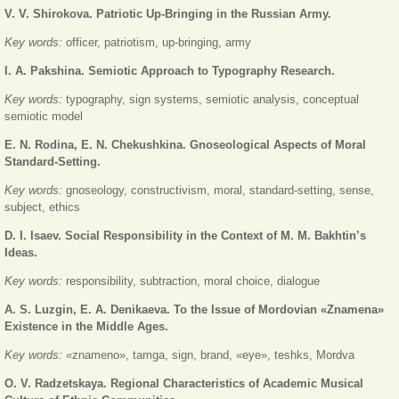
V. V. Shirokova. Patriotic Up-Bringing in the Russian Army.
Key words:
officer, patriotism, up-bringing, army
I. A. Pakshina. Semiotic Approach to Typography Research.
Key words:
typography, sign systems, semiotic analysis, conceptual
semiotic model
E. N. Rodina, E. N. Chekushkina. Gnoseological Aspects of Moral
Standard-Setting.
Key words:
gnoseology, constructivism, moral, standard-setting, sense,
subject, ethics
D. I. Isaev. Social Responsibility in the Context of M. M. Bakhtin’s
Ideas.
Key words:
responsibility, subtraction, moral choice, dialogue
A. S. Luzgin, E. A. Denikaeva. To the Issue of Mordovian
«Znamena
»
Existence in the Middle Ages.
Key words:
«
znameno», tamga, sign, brand, «eye», teshks, Mordva
O. V. Radzetskaya. Regional Characteristics of Academic Musical