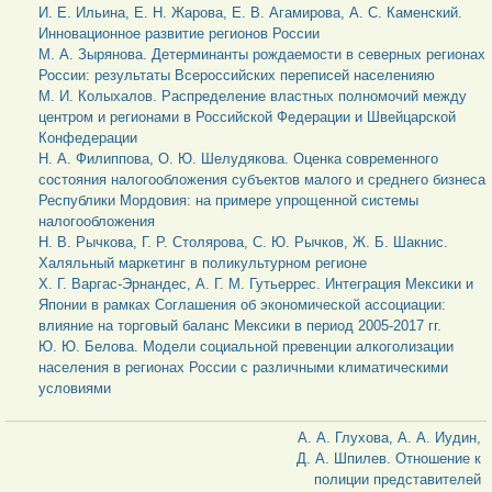
И. Е. Ильина, Е. Н. Жарова, Е. В. Агамирова, А. С. Каменский.
Инновационное развитие регионов России
М. А. Зырянова. Детерминанты рождаемости в северных регионах
России: результаты Всероссийских переписей населенияю
М. И. Колыхалов. Распределение властных полномочий между
центром и регионами в Российской Федерации и Швейцарской
Конфедерации
Н. А. Филиппова, О. Ю. Шелудякова. Оценка современного
состояния налогообложения субъектов малого и среднего бизнеса
Республики Мордовия: на примере упрощенной системы
налогообложения
Н. В. Рычкова, Г. Р. Столярова, С. Ю. Рычков, Ж. Б. Шакнис.
Халяльный маркетинг в поликультурном регионе
Х. Г. Варгас-Эрнандес, А. Г. М. Гутьеррес. Интеграция Мексики и
Японии в рамках Соглашения об экономической ассоциации:
влияние на торговый баланс Мексики в период 2005-2017 гг.
Ю. Ю. Белова. Модели социальной превенции алкоголизации
населения в регионах России с различными климатическими
условиями
А. А. Глухова, А. А. Иудин,
Д. А. Шпилев. Отношение к
полиции представителей