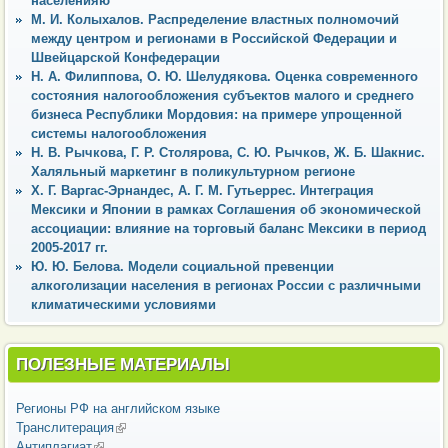
населенияю
М. И. Колыхалов. Распределение властных полномочий
между центром и регионами в Российской Федерации и
Швейцарской Конфедерации
Н. А. Филиппова, О. Ю. Шелудякова. Оценка современного
состояния налогообложения субъектов малого и среднего
бизнеса Республики Мордовия: на примере упрощенной
системы налогообложения
Н. В. Рычкова, Г. Р. Столярова, С. Ю. Рычков, Ж. Б. Шакнис.
Халяльный маркетинг в поликультурном регионе
Х. Г. Варгас-Эрнандес, А. Г. М. Гутьеррес. Интеграция
Мексики и Японии в рамках Соглашения об экономической
ассоциации: влияние на торговый баланс Мексики в период
2005-2017 гг.
Ю. Ю. Белова. Модели социальной превенции
алкоголизации населения в регионах России с различными
климатическими условиями
ПОЛЕЗНЫЕ МАТЕРИАЛЫ
Регионы РФ на английском языке
Транслитерация
(внешняя ссылка)
Антиплагиат
(внешняя ссылка)