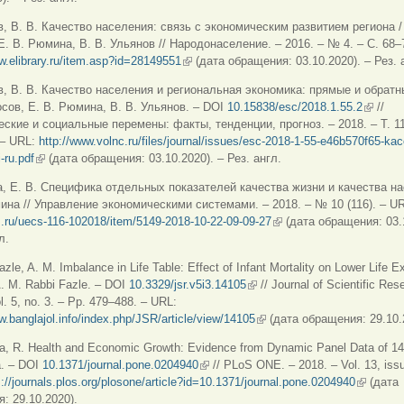
в, В. В. Качество населения: связь с экономическим развитием региона /
Е. В. Рюмина, В. В. Ульянов // Народонаселение. – 2016. – № 4. – С. 68–
w.elibrary.ru/item.asp?id=28149551
(внешняя ссылка)
(дата обращения: 03.10.2020). – Рез. 
в, В. В. Качество населения и региональная экономика: прямые и обратн
осов, Е. В. Рюмина, В. В. Ульянов. – DOI
10.15838/esc/2018.1.55.2
(внешн
//
ские и социальные перемены: факты, тенденции, прогноз. – 2018. – Т. 11
 – URL:
http://www.volnc.ru/files/journal/issues/esc-2018-1-55-e46b570f65-kac
-ru.pdf
(внешняя ссылка)
(дата обращения: 03.10.2020). – Рез. англ.
, Е. В. Специфика отдельных показателей качества жизни и качества на
ина // Управление экономическими системами. – 2018. – № 10 (116). – U
s.ru/uecs-116-102018/item/5149-2018-10-22-09-09-27
(внешняя ссылка)
(дата обращения: 03.
л.
azle, A. M. Imbalance in Life Table: Effect of Infant Mortality on Lower Life 
 A. M. Rabbi Fazle. – DOI
10.3329/jsr.v5i3.14105
(внешняя ссылка)
// Journal of Scientific Res
l. 5, no. 3. – Pp. 479–488. – URL:
w.banglajol.info/index.php/JSR/article/view/14105
(внешняя ссылка)
(дата обращения: 29.10.
a, R. Health and Economic Growth: Evidence from Dynamic Panel Data of 14
. – DOI
10.1371/journal.pone.0204940
(внешняя ссылка)
// PLoS ONE. – 2018. – Vol. 13, issu
s://journals.plos.org/plosone/article?id=10.1371/journal.pone.0204940
(внешняя
(дата
: 29.10.2020).