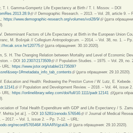
, T. I. Gamma-Gompertz Life Expectancy at Birth / T. I. Missov. – DOI
emRes.2013.28.9
(внешняя ссылка)
// Demographic Research. – 2013. – Vol. 28, article 9. – 
L:
https://www.demographic-research.org/volumes/vol28/9/
(внешняя ссылка)
(дата обращени
).
 V. Determinant Factors of Life Expectancy at Birth in the European Union Cou
Franc, M. Bošnjak //
Collegium Antropologicum. – 2014. – Vol. 38, no. 1. – Pp.
s://hrcak.srce.hr/120775
(внешняя ссылка)
(дата обращения: 30.10.2020).
on, S. H. The Changing Relation between Mortality and Level of Economic De
eston. – DOI
10.2307/2173509
(внешняя ссылка)
// Population Studies. – 1975. – Vol. 29, no. 
– URL:
https://www.jstor.org/stable/2173509?
ossref&seq=1#metadata_info_tab_contents
(внешняя ссылка)
(дата обращения: 29.10.2020).
W. Education and Health: Redrawing the Preston Curve / W. Lutz, E. Kebede.
adr.12141
(внешняя ссылка)
// Population and Development Review. – 2018. – Vol. 44, issue 2.
– URL:
https://onlinelibrary.wiley.com/doi/full/10.1111/padr.12141
(внешняя сс
(дата обр
).
ociation of Total Health Expenditure with GDP and Life Expectancy / S. Zam
. Mehta [et al.].
‒
DOI
10.5281/zenodo.576546
(внешняя ссылка)
// Journal of Medical Resea
. – 2017. – Vol. 1, issue 2. – Pp. 7–12. – URL:
enodo.org/record/576546#.X6AARVgzaUk
(внешняя ссылка)
(дата обращения: 29.10.2020).