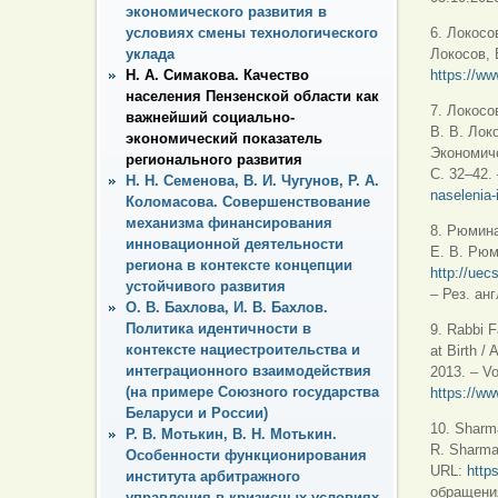
экономического развития в
условиях смены технологического
6. Локосо
уклада
Локосов, 
Н. А. Симакова. Качество
https://ww
населения Пензенской области как
7. Локосо
важнейший социально-
В. В. Лок
экономический показатель
Экономиче
регионального развития
С. 32–42.
Н. Н. Семенова, В. И. Чугунов, Р. А.
naselenia-i
Коломасова. Совершенствование
механизма финансирования
8. Рюмина
инновационной деятельности
Е. В. Рюм
региона в контексте концепции
http://uec
устойчивого развития
– Рез. анг
О. В. Бахлова, И. В. Бахлов.
Политика идентичности в
9. Rabbi F
контексте нациестроительства и
at Birth /
интеграционного взаимодействия
2013. – Vo
(на примере Союзного государства
https://ww
Беларуси и России)
10. Sharm
Р. В. Мотькин, В. Н. Мотькин.
R. Sharma
Особенности функционирования
URL:
http
института арбитражного
обращения
управления в кризисных условиях