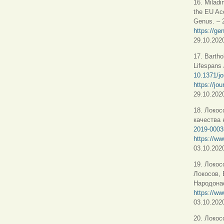
16. Milad
the EU Ac
Genus.
–
2
https://ge
29.10.2020
17. Bartho
Lifespans 
10.1371/j
https://jo
29.10.2020
18. Локос
качества 
2019-0003
https://ww
03.10.2020
19. Локос
Локосов, 
Народонас
https://ww
03.10.2020
20. Локос