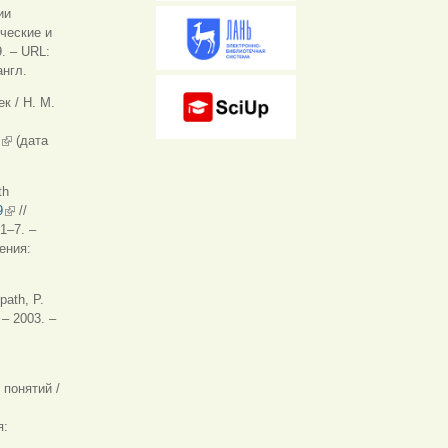
ии
ылка)
ческие и
9.
‒
URL:
англ.
к / Н. М.
(внешняя ссылка)
(дата
th
9
(внешняя ссылка)
//
 1–7. –
ка)
ения:
path, P.
 – 2003. –
 ссылка)
 понятий /
я: