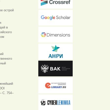
я
ее острой
я
дей в
сийского
вом
щий
твенного
ьный
важнейший
DOI
‒
С. 754–