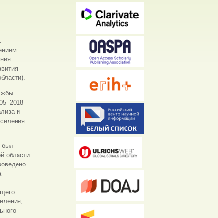
.
ением
ания
звития
бласти).
ужбы
005–2018
ализа и
аселения
х был
ой области
роведено
а
бщего
еления;
ьного