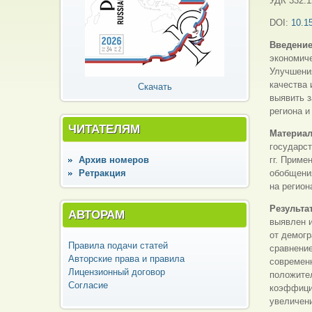
УДК 332.1
DOI:
10.1
Введение
экономиче
Улучшени
качества 
Скачать
выявить з
региона и
ЧИТАТЕЛЯМ
Материал
государст
Архив номеров
гг. Приме
Ретракция
обобщения
на регион
Результа
АВТОРАМ
выявлен и
от демогр
Правила подачи статей
сравнение
Авторские права и правила
современн
Лицензионный договор
положите
Согласие
коэффици
увеличен