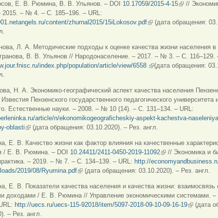
осов, Е. В. Рюмина, В. В. Ульянов. – DOI
10.17059/2015-4-15
(внешняя ссы
// Экономи
– 2015. – № 4. – С. 185–196. – URL:
901.netangels.ru/content/zhurnal2015/15iLokosov.pdf
(внешняя ссылка)
(дата обращения: 03.
л.
нова, Л. А. Методические подходы к оценке качества жизни населения в
игранова, В. В. Ульянов // Народонаселение. – 2017. – № 3. – С. 116–129.
w.jour.fnisc.ru/index.php/population/article/view/6558
(внешняя ссылка)
(дата обращения: 03.
л.
ова, Н. А. Экономико-географический аспект качества населения Пензен
/ Известия Пензенского государственного педагогического университета и
о. Естественные науки. – 2008. – № 10 (14). – С. 131–134. – URL:
berleninka.ru/article/n/ekonomikogeograficheskiy-aspekt-kachestva-naseleniya
y-oblasti
(внешняя ссылка)
(дата обращения: 03.10.2020). – Рез. англ.
а, Е. В. Качество жизни как фактор влияния на качественные характери
 / Е. В. Рюмина. – DOI
10.24411/2411-0450-2019-11092
(внешняя ссылка)
// Экономика и б
практика. – 2019. – № 7. – С. 134–139. – URL:
http://economyandbusiness.r
ploads/2019/08/Ryumina.pdf
(внешняя ссылка)
(дата обращения: 03.10.2020). – Рез. англ.
а, Е. В. Показатели качества населения и качества жизни: взаимосвязь 
 доходами / Е. В. Рюмина // Управление экономическими системами. –
 URL:
http://uecs.ru/uecs-115-92018/item/5097-2018-09-10-09-16-19
(внешняя 
(дата о
). – Рез. англ.