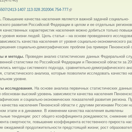
22(470.40)
5507/2413-1407.113.028.202004.754-777
(внешняя ссылка)
.
Повышение качества населения является важной задачей социально-
ского развития Российской Федерации в целом и ее отдельных регионов
я качественных характеристик населения можно добиться только повыш
и уровня жизни людей. Цель статьи – на основе проведенного исследов
ависимость качества населения от уровня социально-экономического ра
 решения социально-демографических проблем (на примере Пензенской о
ы и методы.
Проведен анализ статистических данных Федеральной сл
венной статистики по Российской Федерации и Пензенской области за 2
нялись методы системного подхода, сравнительно-демографического ан
, статистического анализа, которые позволили исследовать качество н
альном уровне.
ты исследования.
На основе анализа первичных статистических данны
 обоснован высокий уровень зависимости качества населения Пензенск
афических и социально-экономических показателей развития региона. П
 качества населения Пензенской области с другими регионами России н
ом этапе и в динамике. В изменении качества населения выявлены
льные тенденции: рост общего коэффициента рождаемости, снижение о
ента смертности, повышение коэффициента естественного прироста нас
ие ожидаемой продолжительности предстоящей жизни; рост образовател