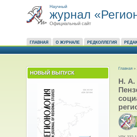
Научный
журнал «Регио
16+
Официальный сайт
ГЛАВНОЕ МЕНЮ
ГЛАВНАЯ
О ЖУРНАЛЕ
РЕДКОЛЛЕГИЯ
РЕДА
ВЫ ЗД
Главная
»
НОВЫЙ ВЫПУСК
Н. А
Пенз
соци
реги