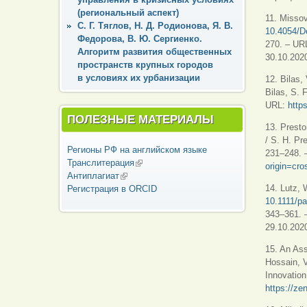
(региональный аспект)
11. Missov
С. Г. Тяглов, Н. Д. Родионова, Я. В.
10.4054/D
Федорова, В. Ю. Сергиенко.
270. – UR
Алгоритм развития общественных
30.10.2020
пространств крупных городов
в условиях их урбанизации
12. Bilas,
Bilas, S. 
URL:
http
ПОЛЕЗНЫЕ МАТЕРИАЛЫ
13. Prest
/ S. H. Pr
Регионы РФ на английском языке
231–248. 
Транслитерация
(внешняя ссылка)
origin=cr
Антиплагиат
(внешняя ссылка)
14. Lutz, 
Регистрация в ORCID
10.1111/p
343–361. 
29.10.2020
15. An Ass
Hossain, V
Innovation
https://z