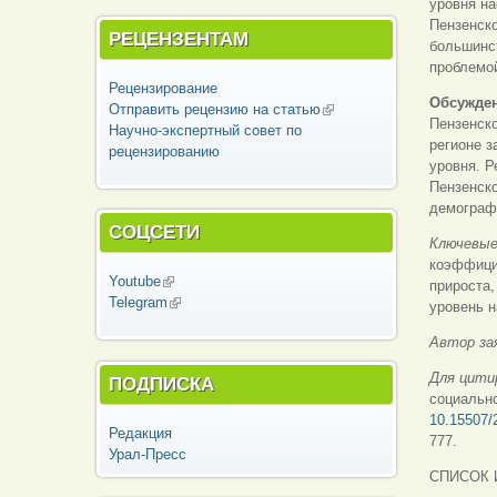
уровня на
Пензенско
РЕЦЕНЗЕНТАМ
большинст
проблемо
Рецензирование
Обсужден
Отправить рецензию на статью
(внешняя
Пензенско
Научно-экспертный совет по
ссылка)
регионе з
рецензированию
уровня. Р
Пензенско
демограф
СОЦСЕТИ
Ключевые
коэффици
Youtube
(внешняя ссылка)
прироста
Telegram
(внешняя ссылка)
уровень 
Автор за
Для цити
ПОДПИСКА
социально
10.15507/
Редакция
777.
Урал-Пресс
СПИСОК