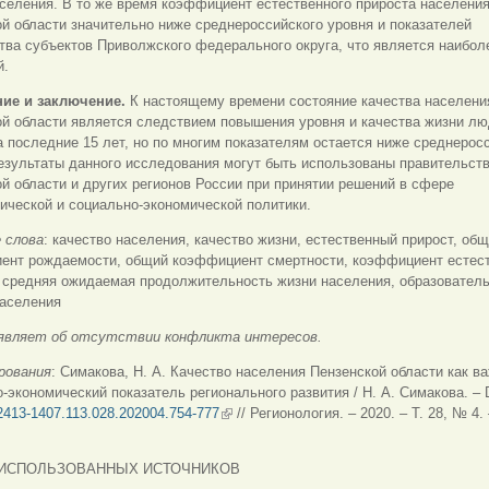
селения. В то же время коэффициент естественного прироста населени
й области значительно ниже среднероссийского уровня и показателей
ва субъектов Приволжского федерального округа, что является наибол
й.
ие и заключение.
К настоящему времени состояние качества населени
й области является следствием повышения уровня и качества жизни лю
а последние 15 лет, но по многим показателям остается ниже среднерос
езультаты данного исследования могут быть использованы правительст
й области и других регионов России при принятии решений в сфере
ической и социально-экономической политики.
 слова
:
качество населения, качество жизни, естественный прирост, об
ент рождаемости, общий коэффициент смертности, коэффициент естес
, средняя ожидаемая продолжительность жизни населения, образовател
населения
являет об отсутствии конфликта интересов.
рования
: Симакова, Н. А. Качество населения Пензенской области как 
-экономический показатель регионального развития / Н. А. Симакова. – 
2413-1407.113.028.202004.754-777
(внешняя ссылка)
// Регионология.
‒
2020.
‒
Т. 28, № 4.
 ИСПОЛЬЗОВАННЫХ ИСТОЧНИКОВ