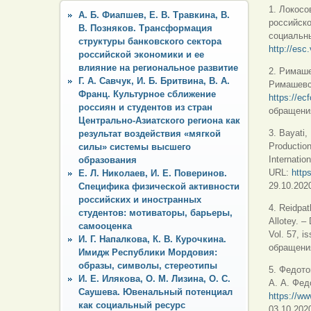
1. Локосо
А. Б. Фиапшев, Е. В. Травкина, В.
российско
В. Позняков. Трансформация
социальны
структуры банковского сектора
http://esc
российской экономики и ее
влияние на региональное развитие
2. Римаше
Г. А. Савчук, И. Б. Бритвина, В. А.
Римашевск
Франц. Культурное сближение
https://ec
россиян и студентов из стран
обращения
Центрально-Азиатского региона как
3. Bayati,
результат воздействия «мягкой
Production
силы» системы высшего
Internatio
образования
URL:
http
Е. Л. Николаев, И. Е. Поверинов.
29.10.2020
Специфика физической активности
российских и иностранных
4. Reidpat
студентов: мотиваторы, барьеры,
Allotey. –
самооценка
Vol. 57, i
И. Г. Напалкова, К. В. Курочкина.
обращения
Имидж Республики Мордовия:
образы, символы, стереотипы
5. Федото
И. Е. Илякова, О. М. Лизина, О. С.
А. А. Фед
Саушева. Ювенальный потенциал
https://ww
как социальный ресурс
03.10.2020