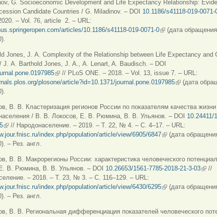
inov, G. Socioeconomic Development and Life Expectancy Relationship: Evid
cession Candidate Countries / G. Miladinov. – DOI
10.1186/s41118-019-0071-
020. – Vol. 76, article
2.
–
URL:
nus.springeropen.com/articles/10.1186/s41118-019-0071-0
(внешняя ссылка)
(дата обращения
).
ld Jones, J. А. Complexity of the Relationship between Life Expectancy and 
/ J. А. Barthold Jones, J. А., A. Lenart, A. Baudisch. – DOI
ournal.pone.0197985
(внешняя ссылка)
// PLoS ONE. – 2018. – Vol. 13, issue 7. – URL:
urnals.plos.org/plosone/article?id=10.1371/journal.pone.0197985
(внешняя ссы
(дата обра
).
ов, В. В. Кластеризация регионов России по показателям качества жизни
населения / В. В. Локосов, Е. В. Рюмина, В. В. Ульянов. – DOI
10.24411/
5
(внешняя ссылка)
// Народонаселение. – 2019. – Т. 22, № 4. – С. 4–17. – URL:
w.jour.fnisc.ru/index.php/population/article/view/6905/6847
(внешняя ссылка)
(дата обращени
). – Рез. англ.
ов, В. В. Макрорегионы России: характеристика человеческого потенциала
Е. В. Рюмина, В. В. Ульянов. – DOI
10.26653/1561-7785-2018-21-3-03
(внеш
//
еление. – 2018. – Т. 23, № 3. – С. 116–129. – URL:
w.jour.fnisc.ru/index.php/population/article/view/6430/6295
(внешняя ссылка)
(дата обращени
). – Рез. англ.
ов, В. В. Региональная дифференциация показателей человеческого пот