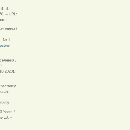
 В. В.
76. – URL:
англ.
ые связи /
яя ссылка)
, № 1. –
estvo-
селения /
RL:
10.2020).
Expectancy
earch. –
2020).
3 Years /
e 10. –
 ссылка)