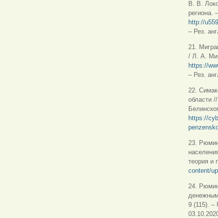
В. В. Лок
региона. 
http://u55
– Рез. анг
21. Мигра
/ Л. А. М
https://ww
– Рез. анг
22. Симак
области /
Белинског
https://cy
penzensko
23. Рюмин
населения
теория и 
content/u
24. Рюмин
денежными
9 (115). –
03.10.2020