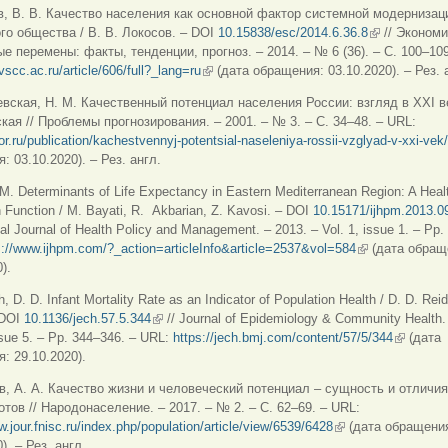
в, В. В. Качество населения как основной фактор системной модернизац
го общества / В. В. Локосов. – DOI
10.15838/esc/2014.6.36.8
(внешняя сс
// Экономи
е перемены: факты, тенденции, прогноз. – 2014. – № 6 (36). – С. 100–10
.vscc.ac.ru/article/606/full?_lang=ru
(внешняя ссылка)
(дата обращения: 03.10.2020). – Рез. 
вская, Н. М. Качественный потенциал населения России: взгляд в XXI ве
ая // Проблемы прогнозирования. – 2001. – № 3. – С. 34–48.
‒
URL:
for.ru/publication/kachestvennyj-potentsial-naseleniya-rossii-vzglyad-v-xxi-vek/
: 03.10.2020). – Рез. англ.
 M. Determinants of Life Expectancy in Eastern Mediterranean Region: A Heal
 Function / M. Bayati, R. Akbarian, Z. Kavosi. – DOI
10.15171/ijhpm.2013.0
nal Journal of Health Policy and Management. – 2013. – Vol. 1, issue 1. – Pp.
s://www.ijhpm.com/?_action=articleInfo&article=2537&vol=584
(внешняя ссыл
(дата обращ
).
h, D. D. Infant Mortality Rate as an Indicator of Population Health / D. D. Reid
 DOI
10.1136/jech.57.5.344
(внешняя ссылка)
//
Journal of Epidemiology & Community Health.
ssue 5. – Pp. 344–346. – URL:
https://jech.bmj.com/content/57/5/344
(внешняя
(дата
: 29.10.2020).
в, А. А. Качество жизни и человеческий потенциал – сущность и отличия
отов // Народонаселение. – 2017. – № 2. – С. 62–69. – URL:
w.jour.fnisc.ru/index.php/population/article/view/6539/6428
(внешняя ссылка)
(дата обращени
). – Рез. англ.