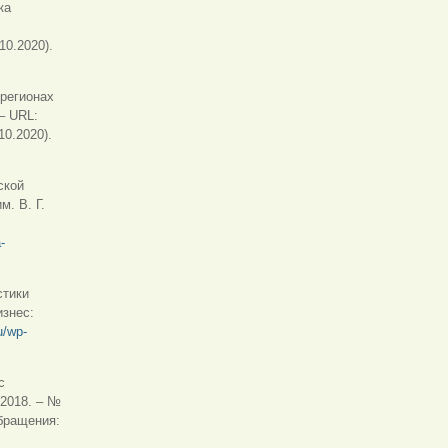
лка)
ка
10.2020).
 регионах
 – URL:
10.2020).
ской
м. В. Г.
-
стики
изнес:
u/wp-
с
 2018. – №
ссылка)
бращения: