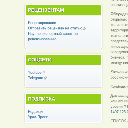
реализаци
РЕЦЕНЗЕНТАМ
Обсужден
открытых 
Рецензирование
количеств
Отправить рецензию на статью
(внешняя
территори
Научно-экспертный совет по
ссылка)
технологи
рецензированию
представ
инновацио
определен
бизнеса, 
СОЦСЕТИ
между ни
Ключевые
Youtube
(внешняя ссылка)
российски
Telegram
(внешняя ссылка)
Конфликт
Для цити
ПОДПИСКА
концепции
уровни
//
Редакция
1407.123.
Урал-Пресс
СПИСОК 