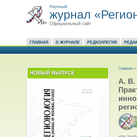
Научный
журнал «Регио
16+
Официальный сайт
ГЛАВНОЕ МЕНЮ
ГЛАВНАЯ
О ЖУРНАЛЕ
РЕДКОЛЛЕГИЯ
РЕДА
ВЫ ЗД
Главная
»
НОВЫЙ ВЫПУСК
А. В.
Прак
инно
реги