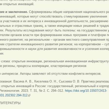
и открытых инноваций.
ие и заключение.
Сформированы общие направления национального ра
инноваций, которые могут способствовать стимулированию увеличения
а участников и их интереса к инновационной деятельности, расширению
альных и отраслевых границ, а также инициации новых решений в трад
ях. Результаты исследования могут быть полезны: на государственном 
ителям органов власти при формировании новых программ и платформ 
нного развития; на региональном – органам местного самоуправления п
ии стратегии инновационного развития регионов; на корпоративном – су
промышленности и науки для развития инновативности и усиления коопе
ми.
 слова
:
открытые инновации, региональная инновационная инфраструкту
е регионы, процессы кооперации, кластеризация регионов
 интересов.
Авторы заявляют об отсутствии конфликта интересов.
рования
: Васина А. В., Киселева О. Н., Сысоева О. В. Практика реализа
 открытых инноваций в России: государственный, региональный и корпо
 Регионология. 2023. Т. 31, № 2. С. 294–312.
https://doi.org/10.15507/2413-
031.202302.294-312
(внешняя ссылка)
ЛИТЕРАТУРЫ