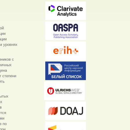
ой
ции
ации
м уровнях
рников с
личных
дена
т степени
ить
рытых
их
в
ется
ыми
в по
при