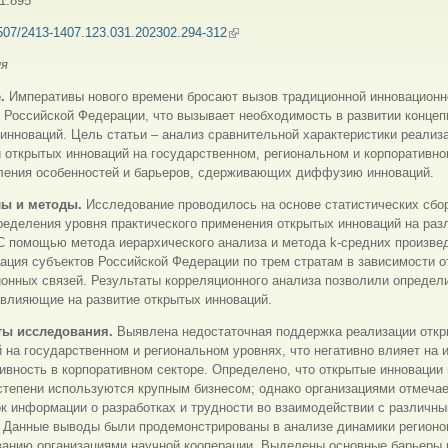
1.895
507/2413-1407.123.031.202302.294-312
(внешняя ссылка)
ия
е.
Императивы нового времени бросают вызов традиционной инновационн
 Российской Федерации, что вызывает необходимость в развитии концеп
инноваций.
Цель статьи ­– анализ сравнительной характеристики реализ
 открытых инноваций на государственном, региональном и корпоративно
ления особенностей и барьеров, сдерживающих диффузию инноваций.
лы и методы.
Исследование проводилось на основе статистических сбо
еделения уровня практического применения открытых инноваций на раз
С помощью метода иерархического анализа и метода k-средних произве
ация субъектов Российской Федерации по трем стратам в зависимости о
онных связей. Результаты корреляционного анализа позволили определ
 влияющие на развитие открытых инноваций.
ты исследования.
Выявлена недостаточная поддержка реализации отк
 на государственном и региональном уровнях, что негативно влияет на 
ивность в корпоративном секторе. Определено, что открытые инновации 
степени используются крупным бизнесом; однако организациями отмеча
к информации о разработках и трудности во взаимодействии с различн
. Данные выводы были продемонстрированы в анализе динамики регионо
ванию организациями научной кооперации. Выделены основные барьеры 