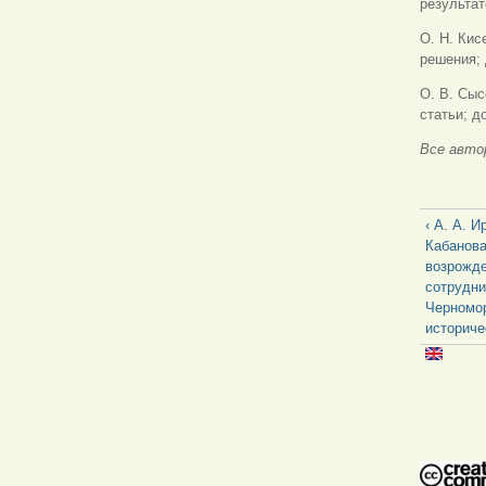
результат
О. Н. Кис
решения; 
О. В. Сыс
статьи; д
Все авто
‹ А. А. И
Кабанова
возрожде
сотрудни
Черномор
историче