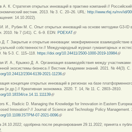
в А. К. Стратегия открытых инноваций в практике компаний // Российский
номический вестник. 2013. № 3. С. 20–26. URL:
http://www.rfej.ru/rvv/id/
ащения: 14.10.2022).
 И. И., Рубин М. С. Опыт открытых инноваций на основе методики G3-ID в
. 2010. № 7 (141). С. 6–9. EDN:
PDEXAT
(внешняя ссылка)
н Д. Г. Закрытые и открытые инновации: межфирменное взаимодействие 
туальной собственности // Международный журнал гуманитарных и есте
9. № 5-3. С. 115–118.
https://doi.org/10.24411/2500-1000-2019-10984
(внешня
ая И. А., Крыжко Д. А. Организация взаимодействия между участниками
нной экосистемы бизнеса // Вестник Академии знаний. 2021. № 44(3). С.
i.org/10.24412/2304-6139-2021-11236
(внешняя ссылка)
зация концепции открытых инноваций в регионах на базе платформенног
ин [и др.] // Креативная экономика. 2020. Т. 14, № 11. С. 2803–2810.
i.org/10.18334/ce.14.11.111139
(внешняя ссылка)
rs K., Radicic D. Managing the Knowledge for Innovation in Eastern Europea
losed Innovation? // Journal of Science and Technology Policy Management. 
oi.org/10.1108/JSTPM-07-2021-0096
(внешняя ссылка)
 24.10.2022; одобрена после рецензирования 29.11.2022; принята к публ
2.