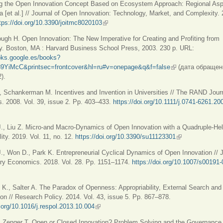
ng the Open Innovation Concept Based on Ecosystem Approach: Regional Asp
a [et al.] // Journal of Open Innovation: Technology, Market, and Complexity. 
tps://doi.org/10.3390/joitmc8020103
(внешняя ссылка)
ugh H. Open Innovation: The New Imperative for Creating and Profiting from
y. Boston, MA : Harvard Business School Press, 2003. 230 p. URL:
oks.google.es/books?
9YiMcC&printsec=frontcover&hl=ru#v=onepage&q&f=false
(внешняя ссылка
(дата обращен
).
, Schankerman M. Incentives and Invention in Universities // The RAND Journ
. 2008. Vol. 39, issue 2. Pp. 403–433.
https://doi.org/10.1111/j.0741-6261.2
ссылка)
J., Liu Z. Micro-and Macro-Dynamics of Open Innovation with a Quadruple-Hel
lity. 2019. Vol. 11, no. 12.
https://doi.org/10.3390/su11123301
(внешняя ссылк
J., Won D., Park K. Entrepreneurial Cyclical Dynamics of Open Innovation // J
ary Economics. 2018. Vol. 28. Pp. 1151–1174.
https://doi.org/10.1007/s00191
ссылка)
 K., Salter A. The Paradox of Openness: Appropriability, External Search and
ion // Research Policy. 2014. Vol. 43, issue 5. Pp. 867–878.
i.org/10.1016/j.respol.2013.10.004
(внешняя ссылка)
., Zenger T. Open or Closed Innovation? Problem Solving and the Governance 