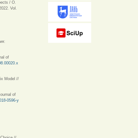
ects / O.
2022. Vol.
)
ия:
al of
008.00020.x
ix Model //
а)
ournal of
-018-0596-y
Choice //