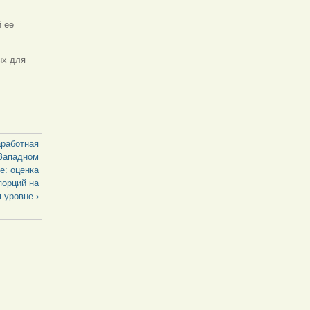
 ее
ых для
аработная
-Западном
е: оценка
порций на
 уровне ›