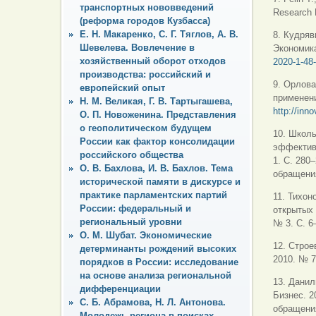
транспортных нововведений
Research P
(реформа городов Кузбасса)
Е. Н. Макаренко, С. Г. Тяглов, А. В.
8. Кудряв
Шевелева. Вовлечение в
Экономика
хозяйственный оборот отходов
2020-1-48
производства: российский и
9. Орлова
европейский опыт
применени
Н. М. Великая, Г. В. Тартыгашева,
http://inn
О. П. Новоженина. Представления
о геополитическом будущем
10. Школь
России как фактор консолидации
эффективн
российского общества
1. С. 280
О. В. Бахлова, И. В. Бахлов. Тема
обращения
исторической памяти в дискурсе и
практике парламентских партий
11. Тихон
России: федеральный и
открытых 
региональный уровни
№ 3. С. 6
О. М. Шубат. Экономические
12. Строе
детерминанты рождений высоких
2010. № 7
порядков в России: исследование
на основе анализа региональной
13. Данил
дифференциации
Бизнес. 2
С. Б. Абрамова, Н. Л. Антонова.
обращения
Молодежь региона в поисках