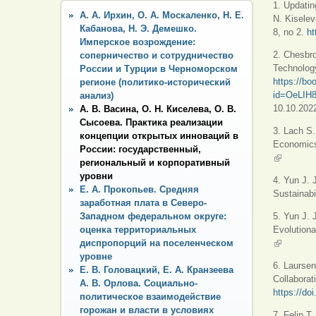
1. Updati
А. А. Ирхин, О. А. Москаленко, Н. Е.
N. Kiselev
Кабанова, Н. Э. Демешко.
8, no 2.
ht
Имперское возрождение:
2. Chesbro
соперничество и сотрудничество
Technolog
России и Турции в Черноморском
https://bo
регионе (политико-исторический
id=OeLIH8
анализ)
10.10.2022
А. В. Васина, О. Н. Киселева, О. В.
Сысоева. Практика реализации
3. Lach S.
концепции открытых инноваций в
Economics
России: государственный,
(внешняя 
региональный и корпоративный
уровни
4. Yun J. 
Е. А. Прокопьев. Средняя
Sustainabi
заработная плата в Северо-
Западном федеральном округе:
5. Yun J. 
оценка территориальных
Evolution
диспропорций на поселенческом
(внешняя 
уровне
6.
Laursen
Е. В. Головацкий, Е. А. Кранзеева
Collaborat
А. В. Орлова. Социально-
https://do
политическое взаимодействие
горожан и власти в условиях
7.
Felin T