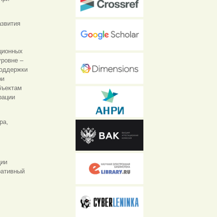
звития
иционных
уровне –
поддержки
ри
бъектам
рации
ра,
ции
ративный