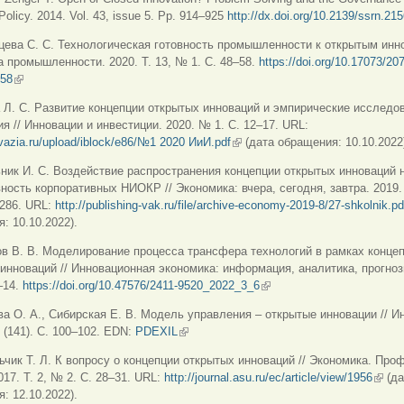
olicy. 2014. Vol. 43, issue 5. Pp. 914–925
http://dx.doi.org/10.2139/ssrn.21
цева С. С. Технологическая готовность промышленности к открытым инно
 промышленности. 2020. Т. 13, № 1. С. 48–58.
https://doi.org/10.17073/20
-58
(внешняя ссылка)
 Л. С. Развитие концепции открытых инноваций и эмпирические исследо
я // Инновации и инвестиции. 2020. № 1. С. 12–17. URL:
ovazia.ru/upload/iblock/e86/№1 2020 ИиИ.pdf
(внешняя ссылка)
(дата обращения: 10.10.2022
ник И. С. Воздействие распространения концепции открытых инноваций 
ость корпоративных НИОКР // Экономика: вчера, сегодня, завтра. 2019. 
–286. URL:
http://publishing-vak.ru/file/archive-economy-2019-8/27-shkolnik.pd
: 10.10.2022).
ов В. В. Моделирование процесса трансфера технологий в рамках конце
инноваций // Инновационная экономика: информация, аналитика, прогноз
–14.
https://doi.org/10.47576/2411-9520_2022_3_6
(внешняя ссылка)
ва О. А., Сибирская Е. В. Модель управления – открытые инновации // И
 (141). С. 100–102. EDN:
PDEXIL
(внешняя ссылка)
ьчик Т. Л. К вопросу о концепции открытых инноваций // Экономика. Про
017. Т. 2, № 2. С. 28–31. URL:
http://journal.asu.ru/ec/article/view/1956
(внеш
(да
: 12.10.2022).