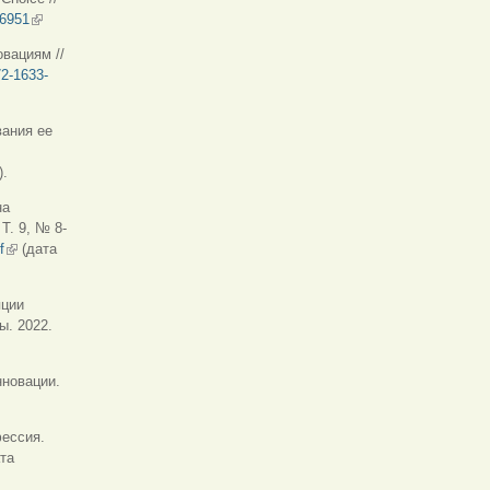
56951
(внешняя ссылка)
вациям //
72-1633-
вания ее
).
на
Т. 9, № 8-
f
(внешняя ссылка)
(дата
пции
ы. 2022.
нновации.
фессия.
няя ссылка)
та