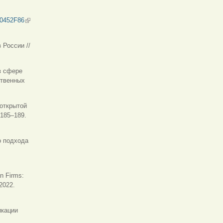
000452F86
(внешняя ссылка)
 России //
в сфере
ственных
я ссылка)
 открытой
 185–189.
о подхода
n Firms:
2022.
икации