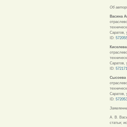
Об автор
Васина А
отраслево
техническ
Саратов, 
ID:
57205
Киселева
отраслево
техническ
Саратов, 
ID:
57217
Сысоева 
отраслево
техническ
Саратов, 
ID:
57205
Заявленн
А. В. Вас
статьи; и