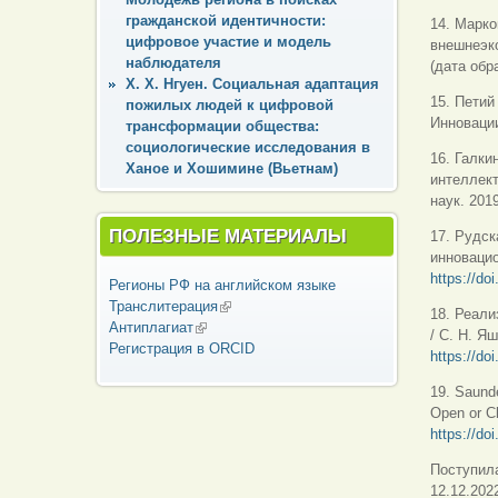
гражданской идентичности:
14. Марко
цифровое участие и модель
внешнеэко
наблюдателя
(дата обр
Х. Х. Нгуен. Социальная адаптация
15. Петий
пожилых людей к цифровой
Инновации
трансформации общества:
социологические исследования в
16. Галки
Ханое и Хошимине (Вьетнам)
интеллек
наук. 201
ПОЛЕЗНЫЕ МАТЕРИАЛЫ
17. Рудск
инновацио
https://do
Регионы РФ на английском языке
Транслитерация
(внешняя ссылка)
18. Реали
Антиплагиат
(внешняя ссылка)
/ С. Н. Яш
Регистрация в ORCID
https://do
19. Saunde
Open or C
https://d
Поступила
12.12.202