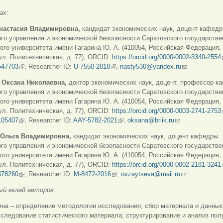
ах
:
настасия Владимировна,
кандидат экономических наук, доцент кафед
го управления и экономической безопасности Саратовского государстве
ого университета имени Гагарина Ю. А. (410054, Российская Федерация, 
ул. Политехническая, д. 77), ORCID:
https://orcid.org/0000-0002-3340-2554
547703
(внешняя ссылка)
, Researcher ID:
U-7550-2018
(внешняя ссылка)
,
nasty530@yandex.ru
(ссылка для о
 Оксана Николаевна,
доктор экономических наук, доцент, профессор к
го управления и экономической безопасности Саратовского государстве
ого университета имени Гагарина Ю. А. (410054, Российская Федерация, 
ул. Политехническая, д. 77), ORCID:
https://orcid.org/0000-0003-2741-2753
105407
(внешняя ссылка)
, Researcher ID:
AAY-5782-2021
(внешняя ссылка)
,
oksana@briik.ru
(ссылка для отп
Ольга Владимировна,
кандидат экономических наук, доцент кафедры
го управления и экономической безопасности Саратовского государстве
ого университета имени Гагарина Ю. А. (410054, Российская Федерация, 
ул. Политехническая, д. 77), ORCID:
https://orcid.org/0000-0002-2181-3241
378260
(внешняя ссылка)
, Researcher ID:
M-8472-2016
(внешняя ссылка)
,
ovzaytseva@mail.ru
(ссылка для о
ый вклад авторов
:
ина – определение методологии исследования; сбор материала и данны
сследование статистического материала; структурирование и анализ по