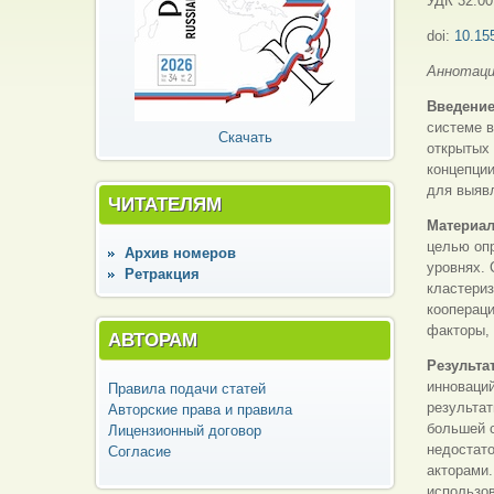
УДК 32:00
doi:
10.15
Аннотац
Введени
системе в
Скачать
открытых 
концепции
для выяв
ЧИТАТЕЛЯМ
Материа
целью опр
Архив номеров
уровнях. 
Ретракция
кластериз
коопераци
факторы,
АВТОРАМ
Результа
инноваций
Правила подачи статей
результат
Авторские права и правила
большей 
Лицензионный договор
недостато
Согласие
акторами
использо