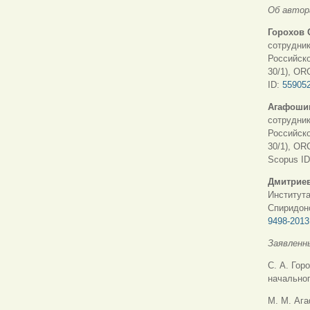
Об автор
Горохов 
сотрудник
Российско
30/1), OR
ID:
55905
Агафоши
сотрудник
Российско
30/1), OR
Scopus I
Дмитриев
Института
Спиридоно
9498-2013
Заявленн
С. А. Гор
начальног
М. М. Ага