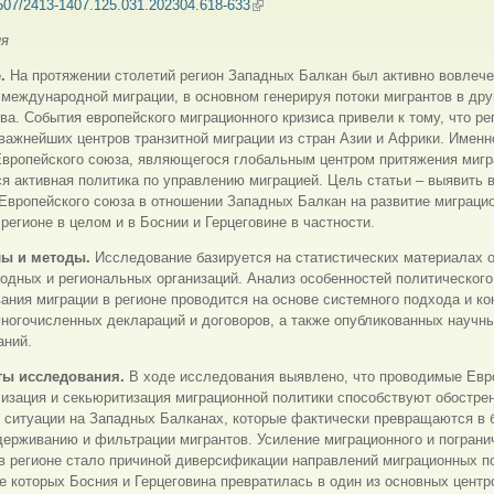
507/2413-1407.125.031.202304.618-633
(внешняя ссылка)
ия
е.
На протяжении столетий регион Западных Балкан был активно вовлече
международной миграции, в основном генерируя потоки мигрантов в дру
ва. События европейского миграционного кризиса привели к тому, что ре
важнейших центров транзитной миграции из стран Азии и Африки. Именн
Европейского союза, являющегося глобальным центром притяжения мигр
я активная политика по управлению миграцией. Цель статьи – выявить 
Европейского союза в отношении Западных Балкан на развитие миграци
 регионе в целом и в Боснии и Герцеговине в частности.
лы и методы.
Исследование базируется на статистических материалах 
дных и региональных организаций. Анализ особенностей политического
ания миграции в регионе проводится на основе системного подхода и ко
ногочисленных деклараций и договоров, а также опубликованных научн
аний.
ты исследования.
В ходе исследования выявлено, что проводимые Ев
изация и секьюритизация миграционной политики способствуют обостре
й ситуации на Западных Балканах, которые фактически превращаются в
держиванию и фильтрации мигрантов. Усиление миграционного и пограни
в регионе стало причиной диверсификации направлений миграционных по
е которых Босния и Герцеговина превратилась в один из основных центр