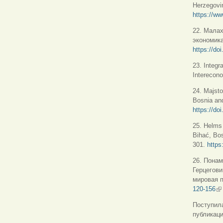
Herzegovin
https://ww
22. Малах
экономика
https://do
23. Integr
Interecono
24. Majsto
Bosnia and
https://d
25. Helms 
Bihać, Bos
301.
https
26. Понам
Герцегови
мировая п
120-156
(в
Поступила
публикаци