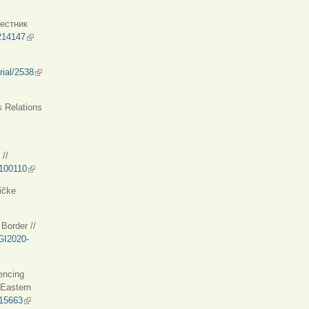
вестник
0214147
(внешняя ссылка)
erial/2538
(внешняя ссылка)
s Relations
//
0100110
(внешняя ссылка)
ičke
я ссылка)
Border //
RGI2020-
iencing
 Eastern
015663
(внешняя ссылка)