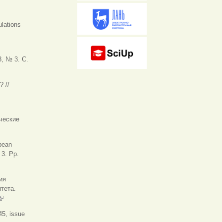
ulations
, № 3. С.
 //
ческие
ешняя ссылка)
opean
 3. Pp.
ия
тета.
(внешняя ссылка)
45, issue