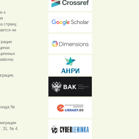
е к
ия
а страну,
ается не
грации
ципах
ационных
работке
грация,
 фонда №
 миграции
. 31, № 4.
ка)