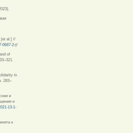
023).
овая
t al.] //
7-0687-2
(внешняя ссылка)
and of
303–321.
idarity in
p. 283–
снии и
ошения и
2021-13-1-
инята к