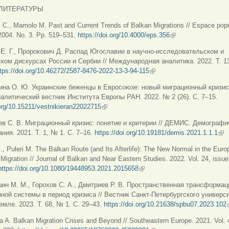
ЛИТЕРАТУРЫ
i C., Mamolo M. Past and Current Trends of Balkan Migrations // Espace pop
2004. No. 3. Pp. 519–531.
https://doi.org/10.4000/eps.356
(внешняя ссылка)
 Е. Г., Пророкович Д. Распад Югославии в научно-исследовательском и
ком дискурсах России и Сербии // Международная аналитика. 2022. Т. 13
tps://doi.org/10.46272/2587-8476-2022-13-3-94-115
(внешняя ссылка)
ина О. Ю. Украинские беженцы в Евросоюзе: новый миграционный кризис?
алитический вестник Института Европы РАН. 2022. № 2 (26). С. 7–15.
.org/10.15211/vestnikieran22022715
(внешняя ссылка)
ев С. В. Миграционный кризис: понятие и критерии // ДЕМИС. Демографи
ния. 2021. Т. 1, № 1. С. 7–16.
https://doi.org/10.19181/demis.2021.1.1.1
(вн
., Puleri M. The Balkan Route (and Its Afterlife): The New Normal in the Eur
f Migration // Journal of Balkan and Near Eastern Studies. 2022. Vol. 24, issue
https://doi.org/10.1080/19448953.2021.2015658
(внешняя ссылка)
ин М. М., Горохов С. А., Дмитриев Р. В. Пространственная трансформац
ной системы в период кризиса // Вестник Санкт-Петербургского универси
емле. 2023. Т. 68, № 1. С. 29–43.
https://doi.org/10.21638/spbu07.2023.102
a A. Balkan Migration Crises and Beyond // Southeastern Europe. 2021. Vol. 