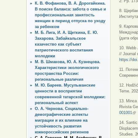
2. Pp. 17
К. В. Фофанова, В. А. Дорогайкина.
В поиске баланса: забота о семье и
8. Щербак
профессиональная занятость
Института
женщин в период отпуска по уходу
9. Карпов
за ребенком
Междунаро
М. Б. Лига, И. А. Щеткина, Е. Ю.
(дата обр
Захарова. Забайкальское
казачество как субъект
10. Webb J
патриотического воспитания
// Journal
молодежи
https://d
М. В. Шмакова, Ю. А. Кузнецова.
Характеристики экологического
11. Потем
пространства России:
Современн
региональные различия
М. Ю. Бареев. Мусульманские
12. Hodžić
ценности в восприятии
Teme. 2020
современной татарской молодежи:
13. Minca 
региональный аспект
Rivista Ge
О. А. Чернова. Социально-
001001
(в
демографические аспекты
миграции и их влияние на
14. Santic
устойчивость развития
Displaceme
южнороссийских регионов
Studies. 2
С. А. Горохов, М. М. Агафошин, Р.