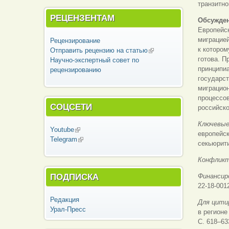
транзитно
РЕЦЕНЗЕНТАМ
Обсужден
Европейск
миграцией
Рецензирование
к котором
Отправить рецензию на статью
(внешняя
готова. 
Научно-экспертный совет по
ссылка)
принципи
рецензированию
государст
миграцио
процессов
СОЦСЕТИ
российск
Ключевые
Youtube
(внешняя ссылка)
европейск
Telegram
(внешняя ссылка)
секьюрит
Конфликт
ПОДПИСКА
Финансир
22-18-001
Редакция
Для цити
Урал-Пресс
в регионе
С. 618–63