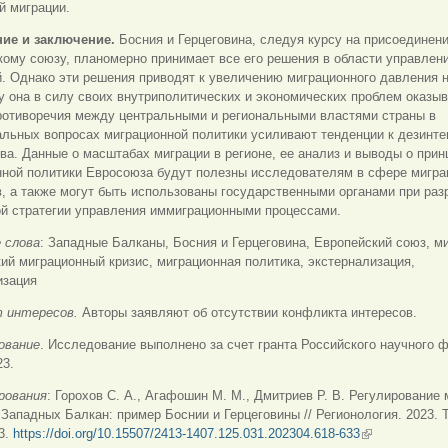
й миграции.
ие и заключение.
Босния и Герцеговина, следуя курсу на присоединени
ому союзу, планомерно принимает все его решения в области управлен
. Однако эти решения приводят к увеличению миграционного давления н
у она в силу своих внутриполитических и экономических проблем оказыв
Противоречия между центральными и региональными властями страны в
альных вопросах миграционной политики
усиливают тенденции к дезинте
ва. Данные о масштабах миграции в регионе, ее анализ и выводы о прин
нной политики Евросоюза будут полезны исследователям в сфере мигр
, а также могут быть использованы государственными органами при раз
ой стратегии управления иммиграционными процессами.
 слова
:
Западные Балканы, Босния и Герцеговина, Европейский союз, ми
ий миграционный кризис, миграционная политика, экстернализация,
изация
 интересов.
Авторы заявляют об отсутствии конфликта интересов.
ование
.
Исследование выполнено за счет гранта Российского научного
23.
рования
: Горохов С. А., Агафошин М. М., Дмитриев Р. В. Регулирование
 Западных Балкан: пример Боснии и Герцеговины // Регионология. 2023. Т
3.
https://doi.org/10.15507/2413-1407.125.031.202304.618-633
(внешняя ссыл