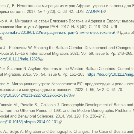
еев Д. В. Нелегальная миграция из стран Африки: угрозы и вызовы для Е
рика сегодня. 2017. № 7 (720). С. 38–42. EDN:
ZAONAH
(внешняя ссылка
ко А. А. Миграция из стран Ближнего Востока и Африки в Европу: вызов
 записки Института Африки РАН. 2017. № 3 (40). С. 116–124. URL:
ricajournal.ru/2019/01/23/миграция-из-стран-ближнего-востока-и-а/
(внешняя 
(дата о
).
a J., Piotrowicz W. Shaping the Balkan Corridor: Development and Changes i
Route 2015–16 // International Migration. 2021. Vol. 59, issue 5. Pp. 248–265.
i.org/10.1111/imig.12828
(внешняя ссылка)
šek Šalamon N. Asylum Systems in the Western Balkan Countries: Current Is
nal Migration. 2016. Vol. 54, issue 6. Pp. 151–163.
https://doi.org/10.1111/imi
ова Н. Миграционная угроза безопасности ЕС: предрассудки и реальности
кономика и международные отношения. 2022. Т. 66, № 2. С. 61–70.
i.org/10.20542/0131-2227-2022-66-2-61-70
(внешняя ссылка)
Tanovic M., Pasalic S., Golijanin J. Demographic Development of Bosnia and
na from the Ottoman Period till 1991 and the Modern Demographic Problems /
ocial and Behavioral Sciences. 2014. Vol. 120. Pp. 238–247.
i.org/10.1016/j.sbspro.2014.02.101
(внешняя ссылка)
c A., Suljić A. Migration and Demographic Changes: The Case of Bosnia and