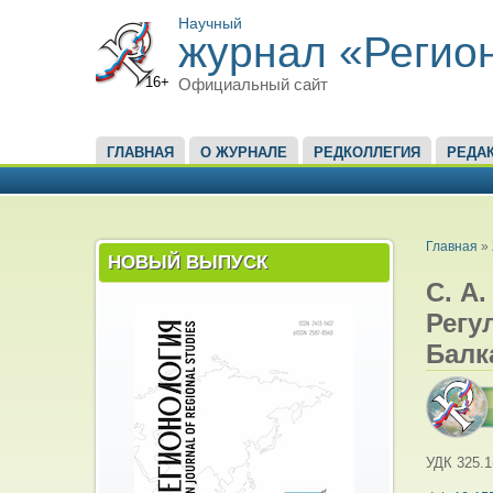
Научный
журнал «Регио
16+
Официальный сайт
ГЛАВНОЕ МЕНЮ
ГЛАВНАЯ
О ЖУРНАЛЕ
РЕДКОЛЛЕГИЯ
РЕДА
ВЫ ЗД
Главная
»
НОВЫЙ ВЫПУСК
С. А
Регу
Балк
УДК 325.1