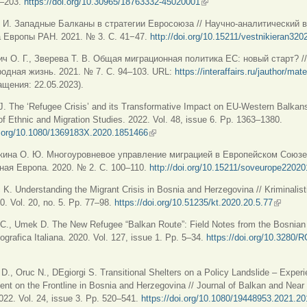
3–203.
https://doi.org/10.30965/18763332-45020001
(внешняя ссылка)
 И. Западные Балканы в стратегии Евросоюза // Научно-аналитический 
 Европы РАН. 2021. № 3. С. 41−47.
http://doi.org/10.15211/vestnikieran32
ич О. Г., Зверева Т. В. Общая миграционная политика ЕС: новый старт? //
дная жизнь. 2021. № 7. С. 94–103. URL:
https://interaffairs.ru/jauthor/mat
ащения: 22.05.2023).
. The ‘Refugee Crisis’ and its Transformative Impact on EU-Western Balkan
 of Ethnic and Migration Studies. 2022. Vol. 48, issue 6. Pp. 1363–1380.
oi.org/10.1080/1369183X.2020.1851466
(внешняя ссылка)
кина О. Ю. Многоуровневое управление миграцией в Европейском Союзе 
ая Европа. 2020. № 2. С. 100–110.
http://doi.org/10.15211/soveurope2202
 K. Understanding the Migrant Crisis in Bosnia and Herzegovina // Kriminalist
. Vol. 20, no. 5. Pp. 77–98.
https://doi.org/10.51235/kt.2020.20.5.77
(внешня
C., Umek D. The New Refugee “Balkan Route”: Field Notes from the Bosnian 
ografica Italiana. 2020. Vol. 127, issue 1. Pp. 5–34.
https://doi.org/10.3280/
нешняя ссылка)
 D., Oruc N., DEgiorgi S. Transitional Shelters on a Policy Landslide – Exper
nt on the Frontline in Bosnia and Herzegovina // Journal of Balkan and Near
022. Vol. 24, issue 3. Pp. 520–541.
https://doi.org/10.1080/19448953.2021.2