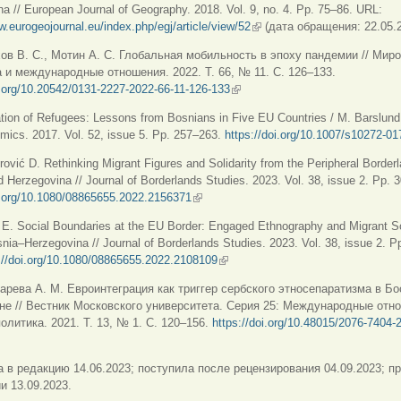
a // European Journal of Geography. 2018. Vol. 9, no. 4. Pp. 75–86. URL:
w.eurogeojournal.eu/index.php/egj/article/view/52
(внешняя ссылка)
(дата обращения: 22.05.2
ов В. С., Мотин А. С. Глобальная мобильность в эпоху пандемии // Мир
 и международные отношения. 2022. Т. 66, № 11. C. 126–133.
i.org/10.20542/0131-2227-2022-66-11-126-133
(внешняя ссылка)
ation of Refugees: Lessons from Bosnians in Five EU Countries / M. Barslund [e
mics. 2017. Vol. 52, issue 5. Pp. 257–263.
https://doi.org/10.1007/s10272-01
rović D. Rethinking Migrant Figures and Solidarity from the Peripheral Borderl
 Herzegovina // Journal of Borderlands Studies. 2023. Vol. 38, issue 2. Pp. 
oi.org/10.1080/08865655.2022.2156371
(внешняя ссылка)
E. Social Boundaries at the EU Border: Engaged Ethnography and Migrant Sol
nia–Herzegovina // Journal of Borderlands Studies. 2023. Vol. 38, issue 2. P
://doi.org/10.1080/08865655.2022.2108109
(внешняя ссылка)
арева А. М. Евроинтеграция как триггер сербского этносепаратизма в Бо
не // Вестник Московского университета. Серия 25: Международные отн
олитика. 2021. Т. 13, № 1. С. 120–156.
https://doi.org/10.48015/2076-7404-
нешняя ссылка)
 в редакцию 14.06.2023; поступила после рецензирования 04.09.2023; пр
и 13.09.2023.