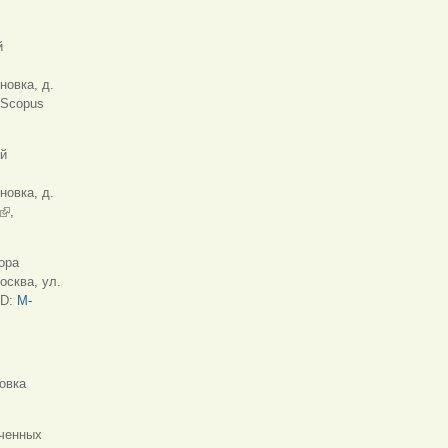
й
новка, д.
нешняя ссылка)
 Scopus
ый
новка, д.
(внешняя ссылка)
,
ора
осква, ул.
ка)
ID:
M-
email)
овка
ученных