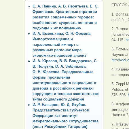
СПИСОК 
Е. А. Панина, А. В. Леонтьева, E. С.
Франченко. Креативные стратегии
1. Bonifaz
развития современных городов:
sociétés. 
особенности, сущность понятия и
подходы к их пониманию
2. Энтина
И. А. Емелькина, О. Н. Фомина.
политичес
Импортозамещение и
94–115.
ht
параллельный импорт в
3. Потемк
различных регионах мира:
Научно-ан
экономико-правовой анализ
http://doi
И. А. Юрасов, В. В. Бондаренко, С.
В. Полутин, О. А. Зябликова,
4. Рязанц
О. Н. Юрасова. Парадоксальные
исследова
формы проявления
институционального социального
5. Zoppi M
доверия в российских регионах:
Politics o
коррупция и теневая занятость как
576–593.
типы социального доверия
6. Агафош
И. Р. Насыров, Ю. Д. Якубов.
миграцион
Представительства субъектов
Науки о З
Федерации как институт
межрегионального сотрудничества
7. Krastev
(опыт Республики Татарстан)