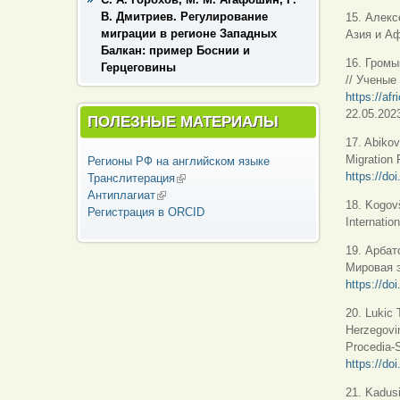
В. Дмитриев. Регулирование
15. Алекс
миграции в регионе Западных
Азия и Аф
Балкан: пример Боснии и
16. Громы
Герцеговины
// Ученые
https://af
22.05.2023
ПОЛЕЗНЫЕ МАТЕРИАЛЫ
17. Abikov
Migration 
Регионы РФ на английском языке
https://do
Транслитерация
(внешняя ссылка)
Антиплагиат
(внешняя ссылка)
18. Kogov
Регистрация в ORCID
Internatio
19. Арбат
Мировая э
https://do
20. Lukic 
Herzegovi
Procedia-S
https://do
21. Kadusi