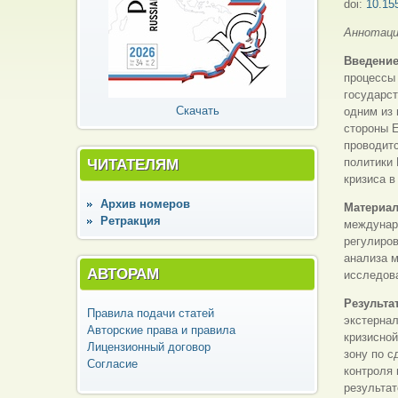
doi:
10.15
Аннотац
Введени
процессы 
государст
Скачать
одним из 
стороны 
проводитс
ЧИТАТЕЛЯМ
политики 
кризиса в
Архив номеров
Материа
Ретракция
междунаро
регулиров
анализа м
АВТОРАМ
исследов
Результа
Правила подачи статей
экстернал
Авторские права и правила
кризисно
Лицензионный договор
зону по с
Согласие
контроля 
результат