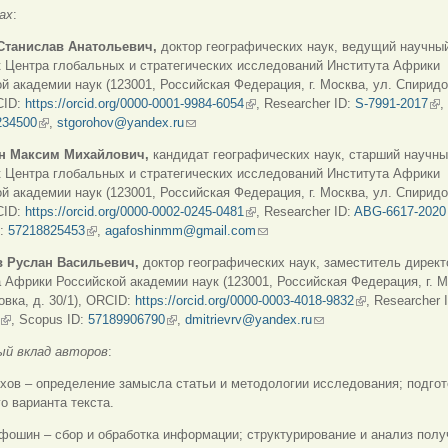
ах
:
Станислав Анатольевич,
доктор географических наук, ведущий научны
 Центра глобальных и стратегических исследований Института Африки
й академии наук (123001, Российская Федерация, г. Москва, ул. Спиридо
CID:
https://orcid.org/0000-0001-9984-6054
(внешняя ссылка)
, Researcher ID:
S-7991-2017
(в
,
234500
(внешняя ссылка)
,
stgorohov@yandex.ru
(ссылка для отправки email)
н Максим Михайлович,
кандидат географических наук, старший научн
 Центра глобальных и стратегических исследований Института Африки
й академии наук (123001, Российская Федерация, г. Москва, ул. Спиридо
CID:
https://orcid.org/0000-0002-0245-0481
(внешняя ссылка)
, Researcher ID:
ABG-6617-2020
D:
57218825453
(внешняя ссылка)
,
agafoshinmm@gmail.com
(ссылка для отправки email)
 Руслан Васильевич,
доктор географических наук, заместитель директ
 Африки Российской академии наук (123001, Российская Федерация, г. М
вка, д. 30/1), ORCID:
https://orcid.org/0000-0003-4018-9832
(внешняя ссыл
, Researcher 
(внешняя ссылка)
, Scopus ID:
57189906790
(внешняя ссылка)
,
dmitrievrv@yandex.ru
(ссылка для отправки 
ый вклад авторов
:
охов – определение замысла статьи и методологии исследования; подгот
о варианта текста.
фошин – сбор и обработка информации; структурирование и анализ пол