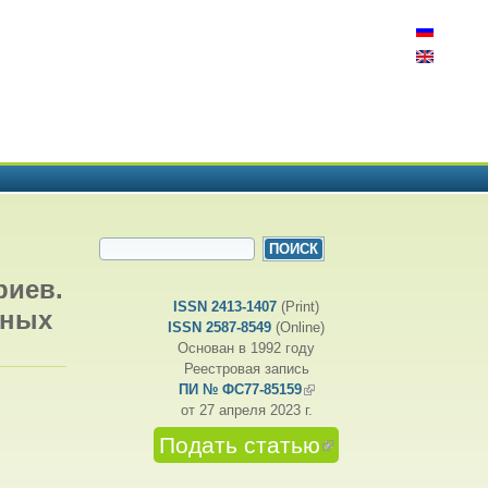
ФОРМА ПОИСКА
Поиск
риев.
ISSN 2413-1407
(Print)
дных
ISSN 2587-8549
(Online)
Основан в 1992 году
Реестровая запись
ПИ № ФС77-85159
(внешняя ссылка)
от 27 апреля 2023 г.
Подать статью
(внешняя
ссылка)