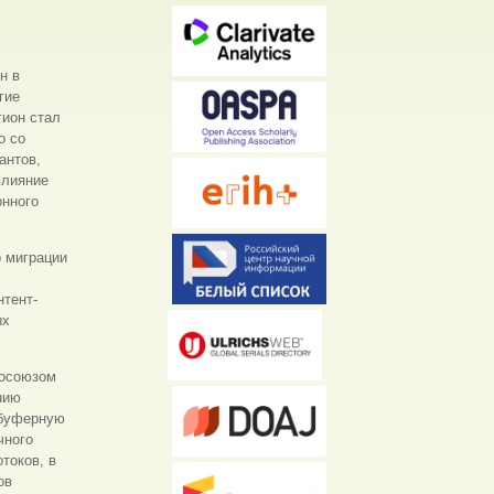
н в
гие
гион стал
о со
антов,
влияние
онного
о миграции
нтент-
ых
росоюзом
нию
 буферную
чного
токов, в
ов