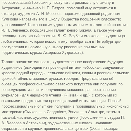
посоветовавший Горюшкину поступать в рисовальную школу в
Астрахани, и инженер Н. П. Петров, помогший ему устроиться в
столице; художник А. И. Морозов, порекомендовавший родителям
Куликова направить его в школу Общества поощрения художеств;
управляющий Тархановским удельным имением коллежский советник
И. П. Левченко, поощрявший талант юного Кокеля, а также ученый-
лесовод, титулярный советник В. Ю. Раубе и его жена — художница-
любительница, которые помогли ему перебраться в Петербург для
поступления в нормальную школу рисования при высших
педагогических курсах Академии Художеств).
Талант, впечатлительность, художественное воображение будущих
художников (выходцев из провинции) питали неброская, задушевная
красота родной природы, сельские пейзажи, иконы и росписи сельских
церквей, облик старинных русских городов. Представление об
образцах профессионального светского искусства они получали по
репродукциям из книг и получивших массовое распространение
журналов «для народного чтения» («Нива» и др.), с которыми их
знакомили представители провинциальной интеллигенции. Первый
профессиональный опыт они получили в провинциальных иконописных
мастерских (Сычков — в Сердобске, Эрьзя — в Алытыре, затем в
Казани), частных художественный студиях (Горюшкин — в студии П.
А. Власова в Астрахани), художественных школах, начавших
открываться в крупных провинциальных центрах (Эрьзя посещал