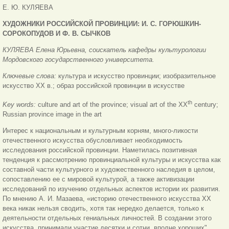
Е. Ю. КУЛЯЕВА
ХУДОЖНИКИ
РОССИЙСКОЙ ПРОВИНЦИИ:
И. С. ГОРЮШКИН-
СОРОКОПУДОВ
И Ф. В. СЫЧКОВ
КУЛЯЕВА Елена Юрьевна, соискатель кафедры культурологии
Мордовского государственного университета.
Ключевые слова:
культура и искусство провинции; изобразительное
искусство XX в.; образ российской провинции в искусстве
th
Key words:
culture and art of the province; visual art of the XX
century;
Russian province image in the art
Интерес к национальным и культурным корням, много-ликости
отечественного искусства обусловливает необходимость
исследования российской провинции. Наметилась позитивная
тенденция к рассмотрению провинциальной культуры и искусства как
составной части культурного и художественного наследия в целом,
сопоставлению ее с мировой культурой, а также активизации
исследований по изучению отдельных аспектов истории их развития.
По мнению А. И. Мазаева, «историю отечественного искусства ХХ
века никак нельзя сводить, хотя так нередко делается, только к
деятельности отдельных гениальных личностей. В создании этого
искусства. принимали участие десятки и сотни „вполне хороших",