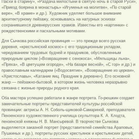
Пасхи в старину», «Раздача милостыни в святую ночь в старой Руси»,
«Приезд боярина в монастырь» «Игуменья на молитве», «По старой
вере», «В храме» и др.). Художник уделяет большое внимание
архитектурному пейзажу, основываясь на натурных эскизах
сохранившихся древнерусских храмов. Известны его «картинки» с
рождественскими и пасхальными мотивами.
Для Сычкова российская провинция — это прежде всего русская
деревня, «крестьянский космос» с его традиционным укладом,
чередованием трудовых будней и праздников, обусловленным
природным циклом («Возвращение с сенокоса», «Мяльщицы льна»,
«Пряха», «В цветущем огороде», «На базаре весной», «С гор» и др.) и
православным календарем («Водосвятие», «Возвращение из церкви»,
«Христославы», «Катание яиц. Праздник в деревне»). Его основной
жанр — пейзажно-бытовой, в котором жизнь человека неразрывно
связана с жизнью природы родного края.
Оба мастера успешно работали в жанре портрета. Го-рюшкин создает
замечательные портреты представителей культуры российской
провинции: актрисы А. Н. Соболь-щиковой-Самариной, преподавателя
Пензенского художественного училища скульптора К. А. Клодта,
пензенской княжны Н. В. Мансыревой. В творчестве Сычкова
выделяются заказной портрет (представителей семейства Араповых,
Пушкиных и др.), портреты русских крестьянок и крестьянских детей,