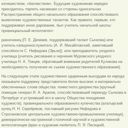
излишеством, «баловством». Будущим художникам нередко
приходилось терпеть насмешки со стороны односельчан.
Распространение общего начального образования способствовало
выявлению художественных талантов. Как правило, первым, кто
поддерживал юное дарование, был учитель начальной школы:
провинциальный интеллигент-
разночинец (П. Е. Дюмаев, поддержавший талант Сычкова) или
учитель-священнослужитель (А. И. Михайловский, заметивший
способности С. Нефедова (Эрьзи)), или преподаватель уездного
училища (учитель рисования и черчения Муромского уездного
училища Н. А. Товцев, обративший внимание родителей Куликова на
необходимость получения их сыном художественного образования).
На следующем этапе художественно одаренным выходцам из народа
оказывали поддержку представители более высоких и материально
обеспеченных слоев общества: поместного дворянства (крупный
помещик генерал И. А. Арапов, способствовавший переезду Сычкова в
Петербург и устроивший его в школу Общества поощрения
художеств), провинциального образованного купечества (алатырский
купец Н. Н. Серебряков, пославший рисунки Нефедова в
Строгановское центральное художественно-промышленное училище),
демократически настроенной столичной научной и художественной
интеллигенции (врач и художник-любитель П. Я. Пясецкий,