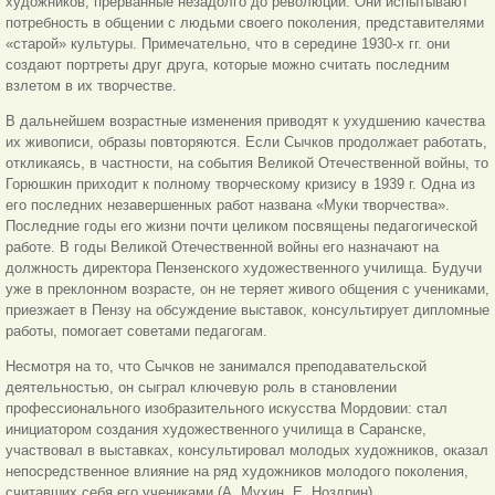
художников, прерванные незадолго до революции. Они испытывают
потребность в общении с людьми своего поколения, представителями
«старой» культуры. Примечательно, что в середине 1930-х гг. они
создают портреты друг друга, которые можно считать последним
взлетом в их творчестве.
В дальнейшем возрастные изменения приводят к ухудшению качества
их живописи, образы повторяются. Если Сычков продолжает работать,
откликаясь, в частности, на события Великой Отечественной войны, то
Горюшкин приходит к полному творческому кризису в 1939 г. Одна из
его последних незавершенных работ названа «Муки творчества».
Последние годы его жизни почти целиком посвящены педагогической
работе. В годы Великой Отечественной войны его назначают на
должность директора Пензенского художественного училища. Будучи
уже в преклонном возрасте, он не теряет живого общения с учениками,
приезжает в Пензу на обсуждение выставок, консультирует дипломные
работы, помогает советами педагогам.
Несмотря на то, что Сычков не занимался преподавательской
деятельностью, он сыграл ключевую роль в становлении
профессионального изобразительного искусства Мордовии: стал
инициатором создания художественного училища в Саранске,
участвовал в выставках, консультировал молодых художников, оказал
непосредственное влияние на ряд художников молодого поколения,
считавших себя его учениками (А. Мухин, Е. Ноздрин).