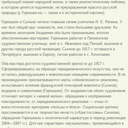
требующей знания народной жизни, а также реалистическому пейзажу,
в котором ценится подлинная, не приукрашенная красота русской
природы (у Горюшки-на — также и к исторической картине).
Горюшкин и Сычков читали главным своим учителем И. Е. Репина. У
них был общий круг знакомств, они стали большими друзьями. Ко
времени окончания Академии оба были признанными, вполне
обеспеченными мастерами. Горюшкин работал в Пензенском
художественном училище, жил в с. Ивановка под Пензой, выезжая в
другие города русской провинции; Сычков до 1917 г. оставался в
Петербурге, выезжая в Европу, летом работая в с. Кочелаеве.
Оба мастера достигли художественной зрелости до 1917 г.
Сформировавшись на образцах передвижнического искусства,
они не
остались равнодушными к живописным новациям современности. В их
произведениях просматриваются черты «обновленного» реализма,
испытавшего влияние французской пленэрной живописи (Сычков),
модерна и символизма (Горюшкин). От академистов обоих художников
отличают интерес к «живой жизни», обращение к изображению
повседневности, от передвижнического реализма — отказ от
внеэстетических критериев «пользы и блага». Социальная критика
прослеживается в их творчестве нечасто («Христославы» Сычкова;
обращение Горюшкина к политической карикатуре в период революции
1904—1907 гг.). Для них характерен «музыкализм», проявляющийся в