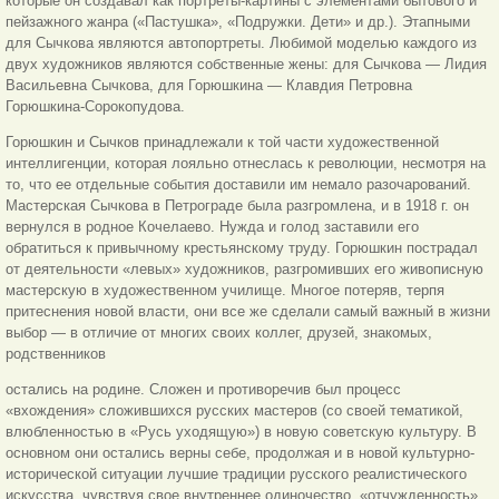
которые он создавал как портреты-картины с элементами бытового и
пейзажного жанра («Пастушка», «Подружки. Дети» и др.). Этапными
для Сычкова являются автопортреты. Любимой моделью каждого из
двух художников являются собственные жены: для Сычкова — Лидия
Васильевна Сычкова, для Горюшкина — Клавдия Петровна
Горюшкина-Сорокопудова.
Горюшкин и Сычков принадлежали к той части художественной
интеллигенции, которая лояльно отнеслась к революции, несмотря на
то, что ее отдельные события доставили им немало разочарований.
Мастерская Сычкова в Петрограде была разгромлена, и в 1918 г. он
вернулся в родное Кочелаево. Нужда и голод заставили его
обратиться к привычному крестьянскому труду. Горюшкин пострадал
от деятельности «левых» художников, разгромивших его живописную
мастерскую в художественном училище. Многое потеряв, терпя
притеснения новой власти, они все же сделали самый важный в жизни
выбор — в отличие от многих своих коллег, друзей, знакомых,
родственников
остались на родине. Сложен и противоречив был процесс
«вхождения» сложившихся русских мастеров (со своей тематикой,
влюбленностью в «Русь уходящую») в новую советскую культуру. В
основном они остались верны себе, продолжая и в новой культурно-
исторической ситуации лучшие традиции русского реалистического
искусства, чувствуя свое внутреннее одиночество, «отчужденность»