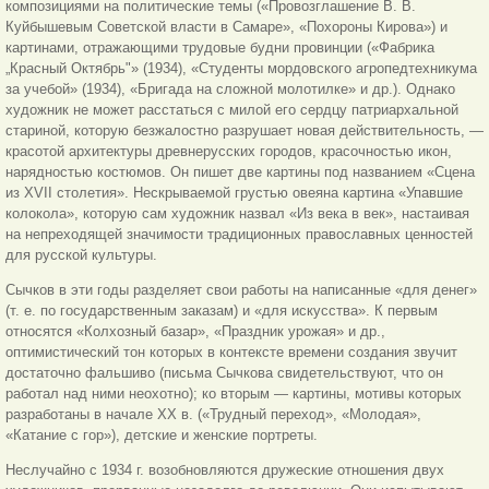
композициями на политические темы («Провозглашение В. В.
Куйбышевым Советской власти в Самаре», «Похороны Кирова») и
картинами, отражающими трудовые будни провинции («Фабрика
„Красный Октябрь"» (1934), «Студенты мордовского агропедтехникума
за учебой» (1934), «Бригада на сложной молотилке» и др.). Однако
художник не может расстаться с милой его сердцу патриархальной
стариной, которую безжалостно разрушает новая действительность, —
красотой архитектуры древнерусских городов, красочностью икон,
нарядностью костюмов. Он пишет две картины под названием «Сцена
из XVII столетия». Нескрываемой грустью овеяна картина «Упавшие
колокола», которую сам художник назвал «Из века в век», настаивая
на непреходящей значимости традиционных православных ценностей
для русской культуры.
Сычков в эти годы разделяет свои работы на написанные «для денег»
(т. е. по государственным заказам) и «для искусства». К первым
относятся «Колхозный базар», «Праздник урожая» и др.,
оптимистический тон которых в контексте времени создания звучит
достаточно фальшиво (письма Сычкова свидетельствуют, что он
работал над ними неохотно); ко вторым — картины, мотивы которых
разработаны в начале ХХ в. («Трудный переход», «Молодая»,
«Катание с гор»), детские и женские портреты.
Неслучайно с 1934 г. возобновляются дружеские отношения двух