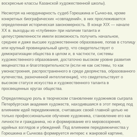
воскресные классы Казанской художественной школы).
Несмотря на неординарность судеб Горюшкина и Сычко-ва, кроме
конкретных биографических «совпадений», в них прослеживается
определенная историческая закономерность. В конце XIX — начале
XX в. выходцы из «глубинки» при наличии таланта и
целеустремленности имели возможность получить начальное,
среднее и даже высшее художественное образование, попав в столицу
или крупный провинциальный центр, что свидетельствует о
демократизации общества в целом и, в частности, системы
художественного образования, достаточно высоком уровне развития
меценатства и благотворительности (если не как системы, то как
умонастроения, распространенного в среде дворянства, образованного
купечества, разночинной интеллигенции), что свидетельствует о
высоком статусе искусства и художественного таланта в
просвещенных кругах общества.
Определяющую роль в творческом становлении художников сыграла
Петербургская академия художеств, находившаяся в этот период под
влиянием идей передвижников, считавших своей главной целью не
только профессиональное обучение художника, становление его как
личности и гражданина, но и формирование его мировоззрения,
идейных взглядов и убеждений. Под влиянием передвижничества у
Горюшкина и Сычкова формируется интерес к жанровой картине,