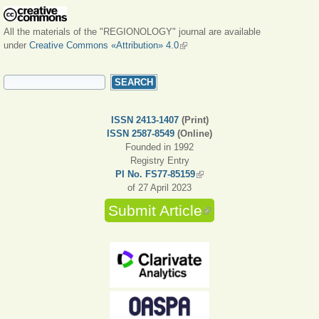
All the materials of the "REGIONOLOGY" journal are available
under
Creative Commons «Attribution» 4.0
(link is external)
SEARCH FORM
Search
ISSN 2413-1407
(Print)
ISSN 2587-8549
(Online)
Founded in 1992
Registry Entry
PI No. FS77-85159
(link is external)
of 27 April 2023
Submit Article
(link is external)