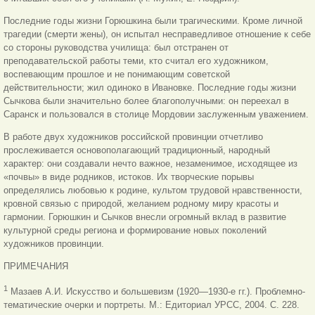
Последние годы жизни Горюшкина были трагическими. Кроме личной
трагедии (смерти жены), он испытал несправедливое отношение к себе
со стороны руководства училища: был отстранен от
преподавательской работы теми, кто считал его художником,
воспевающим прошлое и не понимающим советской
действительности; жил одиноко в Ивановке. Последние годы жизни
Сычкова были значительно более благополучными: он переехал в
Саранск и пользовался в столице Мордовии заслуженным уважением.
В работе двух художников российской провинции отчетливо
прослеживается основополагающий традиционный, народный
характер: они создавали нечто важное, незаменимое, исходящее из
«почвы» в виде родников, истоков. Их творческие порывы
определялись любовью к родине, культом трудовой нравственности,
кровной связью с природой, желанием родному миру красоты и
гармонии. Горюшкин и Сычков внесли огромный вклад в развитие
культурной среды региона и формирование новых поколений
художников провинции.
ПРИМЕЧАНИЯ
1
Мазаев А.И. Искусство и большевизм (1920—1930-е гг.). Проблемно-
тематические очерки и портреты. М.: Едиториал УРСС, 2004. C. 228.