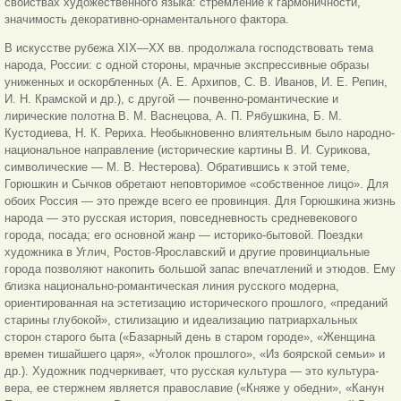
свойствах художественного языка: стремление к гармоничности,
значимость декоративно-орнаментального фактора.
В искусстве рубежа XIX—XX вв. продолжала господствовать тема
народа, России: с одной стороны, мрачные экспрессивные образы
униженных и оскорбленных (А. Е. Архипов, С. В. Иванов, И. Е. Репин,
И. Н. Крамской и др.), с другой — почвенно-романтические и
лирические полотна В. М. Васнецова, А. П. Рябушкина, Б. М.
Кустодиева, Н. К. Рериха. Необыкновенно влиятельным было народно-
национальное направление (исторические картины В. И. Сурикова,
символические — М. В. Нестерова). Обратившись к этой теме,
Горюшкин и Сычков обретают неповторимое «собственное лицо». Для
обоих Россия — это прежде всего ее провинция. Для Горюшкина жизнь
народа — это русская история, повседневность средневекового
города, посада; его основной жанр — историко-бытовой. Поездки
художника в Углич, Ростов-Ярославский и другие провинциальные
города позволяют накопить большой запас впечатлений и этюдов. Ему
близка национально-романтическая линия русского модерна,
ориентированная на эстетизацию исторического прошлого, «преданий
старины глубокой», стилизацию и идеализацию патриархальных
сторон старого быта («Базарный день в старом городе», «Женщина
времен тишайшего царя», «Уголок прошлого», «Из боярской семьи» и
др.). Художник подчеркивает, что русская культура — это культура-
вера, ее стержнем является православие («Княже у обедни», «Канун