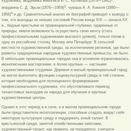
художника, академика живописи И. С. Куликова (1875—1941)
,
3
мордвина С. Д. Эрьзи (1876—1959)
, чуваша А. А. Кокеля (1880—
4
1956)
и др. Сравнительный анализ их биографий приводит к выводу о
том, что выходцы из низших сословий России конца XIX — начала XX
в., бедные крестьяне из провинциальной глубинки, одаренные от
природы, имели возможность осуществить свою мечту (стать
профессиональными художниками высокого уровня), только попав в
одну из российских столиц: Москву или Петербург. В сельской
местности художественной среды, за исключением регионов, где были
развиты традиционные народные художественные промыслы, не было.
В небольших провинциальных городах она в основном ограничивалась
иконописными мастерскими, в более крупных — частными
художественными студиями. Деревня и малый провинциальный город
не могли выполнять функцию социокультурной среды в той степени,
которая необходима для полноценного формирования
профессионального художника, что обусловливало переезд
талантливых выходцев из народа для обучения в крупные
художественные центры.
Однако в этот период и в селе, и в малом провинциальном городе
были представители интеллигенции, способные создать вокруг себя
некоторую культурную среду и поддержать юный талант. В
крестьянской среде, занятой хозяйственными заботами,
художественный талант, как правило, не поощрялся, считался