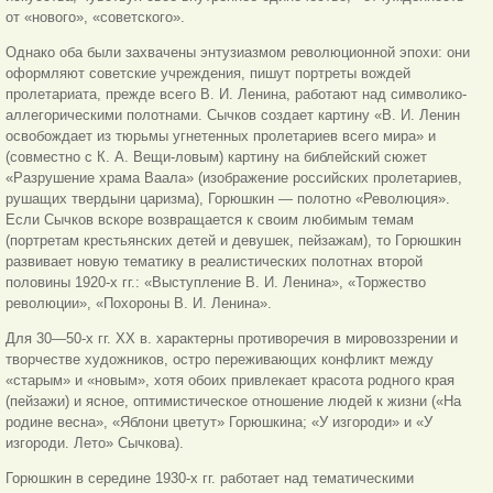
от «нового», «советского».
Однако оба были захвачены энтузиазмом революционной эпохи: они
оформляют советские учреждения, пишут портреты вождей
пролетариата, прежде всего В. И. Ленина, работают над символико-
аллегорическими полотнами. Сычков создает картину «В. И. Ленин
освобождает из тюрьмы угнетенных пролетариев всего мира» и
(совместно с К. А. Вещи-ловым) картину на библейский сюжет
«Разрушение храма Ваала» (изображение российских пролетариев,
рушащих твердыни царизма), Горюшкин — полотно «Революция».
Если Сычков вскоре возвращается к своим любимым темам
(портретам крестьянских детей и девушек, пейзажам), то Горюшкин
развивает новую тематику в реалистических полотнах второй
половины 1920-х гг.: «Выступление В. И. Ленина», «Торжество
революции», «Похороны В. И. Ленина».
Для 30—50-х гг. ХХ в. характерны противоречия в мировоззрении и
творчестве художников, остро переживающих конфликт между
«старым» и «новым», хотя обоих привлекает красота родного края
(пейзажи) и ясное, оптимистическое отношение людей к жизни («На
родине весна», «Яблони цветут» Горюшкина; «У изгороди» и «У
изгороди. Лето» Сычкова).
Горюшкин в середине 1930-х гг. работает над тематическими