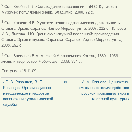
2
См.: Хлебов Г.В. Жил академик в провинции... (И.С. Куликов в
Муроме): популярный очерк. Владимир, 2000. 72 с.
3
См.: Клюева И.В. Художественно-педагогическая деятельность
Степана Эрьзи. Саранск: Изд-во Мордов. ун-та, 2007. 212 с.; Клюева
И.В., Лысова Н.Ю. Грани скульптурной вселенной: произведения
Степана Эрьзи в музеях Саранска. Саранск: Изд-во Мордов. ун-та,
2008. 292 с.
4
См.: Васильев В.А. Алексей Афанасьевич Кокель, 1880—1956:
жизнь и творчество. Чебоксары, 2008. 334 с.
Поступила 18.11.09.
‹ Е. В. Рязанцев, В. Е.
up
И. А. Купцова. Ценностно-
Рязанцев. Организационно-
смысловое взаимодействие
методическое и кадровое
русской провинциальной и
обеспечение урологической
массовой культуры ›
службы