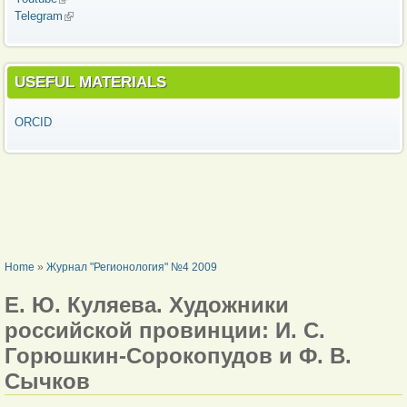
Telegram
(link is external)
USEFUL MATERIALS
ORCID
YOU ARE HERE
Home
»
Журнал "Регионология" №4 2009
Е. Ю. Куляева. Художники
российской провинции: И. С.
Горюшкин-Сорокопудов и Ф. В.
Сычков