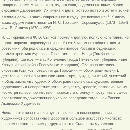
говоря словами Маяковского, художников, наделенных иным, более
скромным дарованием. Их имена и дела, их творчество и эстетические
1
взгляды должны знать современное и будущее поколения»
. К числу
таких художников относятся И. С. Горюшкин-Сорокопудов (1873—1954)
и Ф. В. Сычков (1870—1958).
И. С. Горюшкин и Ф. В. Сычков прожили долгую, полную испытаний, но
плодотворную творческую жизнь. У них было много общего: почти
ровесники, оба родились в средней полосе России в беднейших
семьях крестьян-бурлаков: Горюшкин — в с. Нащи (Тамбовская
губерния), Сычков — в с. Кочелаево (тогда Пензенская губерния, ныне
Ковылкинский район Республики Мордовия). Оба рано остались
сиротами (Сычков потерял отца, Горюшкин — обоих родителей). В
детстве и юности они познали много горя, нужды, лишений, унижений
и обид, жизнь «в людях». У обоих рано проявились художественная
одаренность и невероятная тяга к искусству, красоте, позволившие им,
несмотря на все препятствия, приехать в столицу и поступить в самое
престижное художественное учебное заведение тогдашней России —
Академию Художеств.
Начальные этапы жизни и путь творческого самоопределения
художников сопоставимы с дорогой в большое искусство многих их
современников: например, дружившего с Сычковым муромского
2