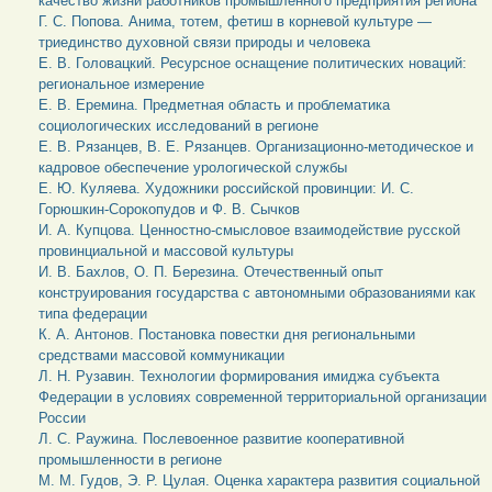
качество жизни работников промышленного предприятия региона
Г. С. Попова. Анима, тотем, фетиш в корневой культуре —
триединство духовной связи природы и человека
Е. В. Головацкий. Ресурсное оснащение политических новаций:
региональное измерение
Е. В. Еремина. Предметная область и проблематика
социологических исследований в регионе
Е. В. Рязанцев, В. Е. Рязанцев. Организационно-методическое и
кадровое обеспечение урологической службы
Е. Ю. Куляева. Художники российской провинции: И. С.
Горюшкин-Сорокопудов и Ф. В. Сычков
И. А. Купцова. Ценностно-смысловое взаимодействие русской
провинциальной и массовой культуры
И. В. Бахлов, О. П. Березина. Отечественный опыт
конструирования государства с автономными образованиями как
типа федерации
К. А. Антонов. Постановка повестки дня региональными
средствами массовой коммуникации
Л. Н. Рузавин. Технологии формирования имиджа субъекта
Федерации в условиях современной территориальной организации
России
Л. С. Раужина. Послевоенное развитие кооперативной
промышленности в регионе
М. М. Гудов, Э. Р. Цулая. Оценка характера развития социальной