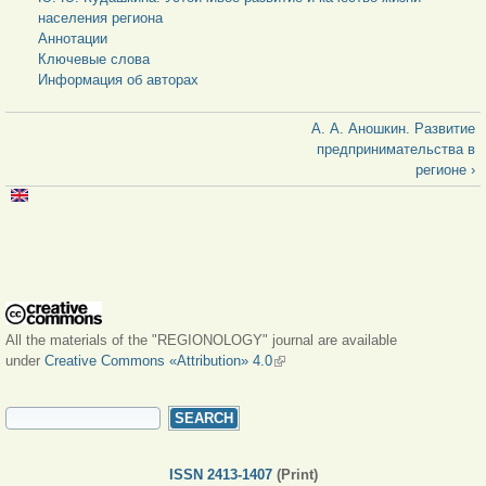
населения региона
Аннотации
Ключевые слова
Информация об авторах
А. А. Аношкин. Развитие
предпринимательства в
регионе ›
All the materials of the "REGIONOLOGY" journal are available
under
Creative Commons «Attribution» 4.0
(link is external)
SEARCH FORM
Search
ISSN 2413-1407
(Print)