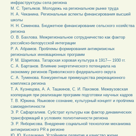
инфраструктуры села региона
М. С. Третьяков. Молодежь на региональном рынке труда
Н. А. Чеканина. Региональные аспекты финансирования высшей
школы
Н. Н. Семенова. Бюджетное финансирование сельского хозяйства
региона
О. В. Бахлова. Межрегиональное сотрудничество как фактор
российско-белорусской интеграции
Р. А. Абрамов. Проблемы формирования антикризисных
региональных инновационных программ
Р. М. Шарипова. Татарская хоровая культура в 1917— 1930 гг.
С. А. Бартанов. Влияние энергетического потенциала на
экономику регионов Приволжского федерального округа
С. А. Туменова. Конкурентные преимущества рекреационного
комплекса региона
Т. А. Кузнецова, А. А. Ташкинов, С. И. Пахомов. Межвузовская
кооперация при реализации программ подготовки научных кадров
Т. В. Юркина. Языковое сознание, культурный концепт и проблема
самоидентичности
Э. Р. Сафаргалиев. Субстрат культуры как фактор динамических
трансформаций в условиях полиэтничности региона
Э. Р. Янборисова. Внедрение социальной технологии механизма
антикризисного PR в регионе
Ю. Ю. Кудашкина. Устойчивое развитие и качество жизни