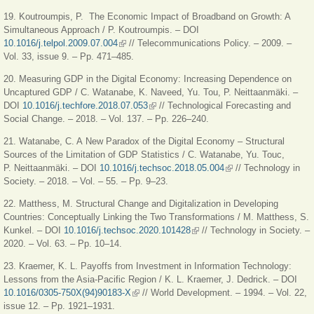
19. Koutroumpis, P. The Economic Impact of Broadband on Growth: A
Simultaneous Approach / P. Koutroumpis. – DOI
10.1016/j.telpol.2009.07.004
(внешняя ссылка)
// Telecommunications Policy. – 2009. –
Vol. 33, issue 9. – Pp. 471–485.
20. Measuring GDP in the Digital Economy: Increasing Dependence on
Uncaptured GDP / C. Watanabe, K. Naveed, Yu. Tou, P. Neittaanmäki. –
DOI
10.1016/j.techfore.2018.07.053
(внешняя ссылка)
// Technological Forecasting and
Social Change. – 2018. – Vol. 137. – Pp. 226–240.
21. Watanabe, C. A New Paradox of the Digital Economy – Structural
Sources of the Limitation of GDP Statistics / C. Watanabe, Yu. Touc,
P. Neittaanmäki. – DOI
10.1016/j.techsoc.2018.05.004
(внешняя ссылка)
// Technology in
Society. – 2018. – Vol. – 55. – Pp. 9–23.
22. Matthess, M. Structural Change and Digitalization in Developing
Countries: Conceptually Linking the Two Transformations / M. Matthess, S.
Kunkel. – DOI
10.1016/j.techsoc.2020.101428
(внешняя ссылка)
// Technology in Society. –
2020. – Vol. 63. – Pp. 10–14.
23. Kraemer, K. L. Payoffs from Investment in Information Technology:
Lessons from the Asia-Pacific Region / K. L. Kraemer, J. Dedrick. – DOI
10.1016/0305-750X(94)90183-X
(внешняя ссылка)
// World Development. – 1994. – Vol. 22,
issue 12. – Pp. 1921–1931.