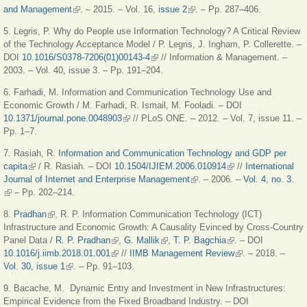
and Management
(внешняя ссылка)
. – 2015. – Vol. 16,
issue 2
(внешняя ссылка)
. – Pp. 287–406.
5. Legris, P. Why do People use Information Technology? A Critical Review
of the Technology Acceptance Model / P. Legris, J. Ingham, P. Collerette. –
DOI
10.1016/S0378-7206(01)00143-4
(внешняя ссылка)
// Information & Management. –
2003. – Vol. 40, issue 3. – Pp. 191–204.
6. Farhadi, M. Information and Communication Technology Use and
Economic Growth / M. Farhadi, R. Ismail, M. Fooladi. – DOI
10.1371/journal.pone.0048903
(внешняя ссылка)
// PLoS ONE. – 2012. – Vol. 7, issue 11. –
Pp. 1–7.
7. Rasiah, R.
Information and Communication Technology and GDP per
capita
(внешняя ссылка)
/ R. Rasiah. – DOI
10.1504/IJIEM.2006.010914
(внешняя ссылка)
//
International
Journal of Internet and Enterprise Management
(внешняя ссылка)
. – 2006. –
Vol. 4, no. 3.
(внешняя ссылка)
– Pp. 202–214.
8.
Pradhan
(внешняя ссылка)
, R. P. Information Communication Technology (ICT)
Infrastructure and Economic Growth: A Causality Evinced by Cross-Country
Panel Data /
R. P. Pradhan
(внешняя ссылка)
,
G. Mallik
(внешняя ссылка)
,
T. P. Bagchia
(внешняя ссылка)
. – DOI
10.1016/j.iimb.2018.01.001
(внешняя ссылка)
//
IIMB Management Review
(внешняя
. – 2018. –
Vol. 30, issue 1
(внешняя ссылка)
. – Pp. 91–103.
ссылка)
9. Bacache, M. Dynamic Entry and Investment in New Infrastructures:
Empirical Evidence from the Fixed Broadband Industry. – DOI