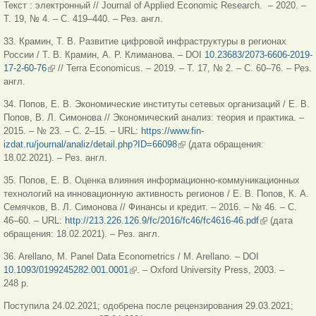
Текст : электронный // Journal of Applied Economic Research. – 2020. –
ссылка)
Т. 19, № 4. – С. 419–440. – Рез. англ.
33. Крамин, Т. В. Развитие цифровой инфраструктуры в регионах
России / Т. В. Крамин, А. Р. Климанова. – DOI
10.23683/2073-6606-2019-
17-2-60-76
(внешняя ссылка)
// Terra Economicus. – 2019. – Т. 17, № 2. – С. 60–76. – Рез.
англ.
34. Попов, Е. В. Экономические институты сетевых организаций / Е. В.
Попов, В. Л. Симонова // Экономический анализ: теория и практика. –
2015. – № 23. – С. 2–15. – URL:
https://www.fin-
izdat.ru/journal/analiz/detail.php?ID=66098
(внешняя ссылка)
(дата обращения:
18.02.2021). – Рез. англ.
35. Попов, Е. В. Оценка влияния информационно-коммуникационных
технологий на инновационную активность регионов / Е. В. Попов, К. А.
Семячков, В. Л. Симонова // Финансы и кредит. – 2016. – № 46. – C.
46–60. – URL:
http://213.226.126.9/fc/2016/fc46/fc4616-46.pdf
(внешняя
(дата
обращения: 18.02.2021). – Рез. англ.
ссылка)
36. Arellano, M. Panel Data Econometrics / M. Arellano. – DOI
10.1093/0199245282.001.0001
(внешняя ссылка)
. – Oxford University Press, 2003. –
248 p.
Поступила 24.02.2021; одобрена после рецензирования 29.03.2021;