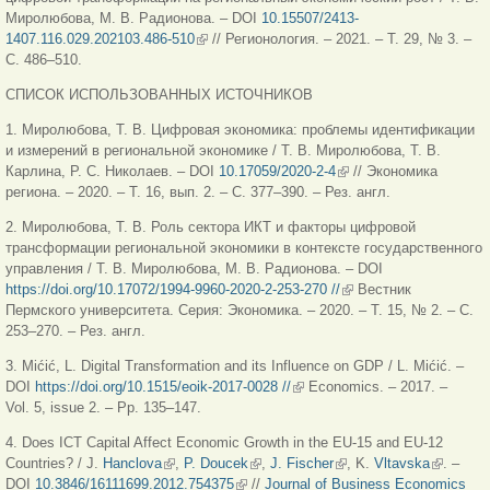
Миролюбова, М. В. Радионова. – DOI
10.15507/2413-
1407.116.029.202103.486-510
(внешняя ссылка)
// Регионология. – 2021. – Т. 29, № 3. –
С. 486–510.
СПИСОК ИСПОЛЬЗОВАННЫХ ИСТОЧНИКОВ
1. Миролюбова, Т. В. Цифровая экономика: проблемы идентификации
и измерений в региональной экономике / Т. В. Миролюбова, Т. В.
Карлина, Р. С. Николаев. – DOI
10.17059/2020-2-4
(внешняя ссылка)
// Экономика
региона. – 2020. – Т. 16, вып. 2. – С. 377–390. – Рез. англ.
2. Миролюбова, Т. В. Роль сектора ИКТ и факторы цифровой
трансформации региональной экономики в контексте государственного
управления / Т. В. Миролюбова, М. В. Радионова. – DOI
https://doi.org/10.17072/1994-9960-2020-2-253-270 //
(внешняя ссылка)
Вестник
Пермского университета. Серия: Экономика. – 2020. – Т. 15, № 2. – С.
253–270. – Рез. англ.
3. Mićić, L. Digital Transformation and its Influence on GDP / L. Mićić. –
DOI
https://doi.org/10.1515/eoik-2017-0028 //
(внешняя ссылка)
Economics. – 2017. –
Vol. 5, issue 2. – Pр. 135–147.
4. Does ICT Capital Affect Economic Growth in the EU-15 and EU-12
Countries? / J.
Hanclova
(внешняя ссылка)
,
P. Doucek
(внешняя ссылка)
,
J. Fischer
(внешняя ссылка)
, K.
Vltavska
(внешня
. –
DOI
10.3846/16111699.2012.754375
(внешняя ссылка)
//
Journal of Business Economics
ссылка)