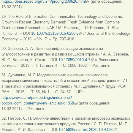
https://ideas.repec.org/h/izm/prcdng/200626.html
(внешняя ссылка)
(дата обращения:
18.02.2021).
29. The Role of Information Communication Technology and Economic
Growth in Recent Electricity Demand: Fresh Evidence from Combine
Cointegration Approach in UAE / M. Shahbaz, I. Ur Rehman, R. Sbia,
H. Hamdi. – DOI
10.1007/s13132-015-0250-y
(внешняя ссылка)
// Journal of the Knowledge
Economy. – 2016. – Vol. 7. – Pp. 797–818.
30. Зверева, А. А. Влияние цифровизации экономики на
благосостояние в развитых и развивающихся странах / А. А. Зверева,
Ж. С. Беляева, К. Сохаг. – DOI
10.17059/2019-4-7
(внешняя ссылка)
// Экономика
региона. – 2019. – Т. 15, вып. 4. – С. 1050–1062. – Рез. англ.
31. Дубинина, М. Г. Моделирование динамики взаимосвязи
макроэкономических показателей и показателей распространения ИТ
в развитых и развивающихся странах / М. Г. Дубинина // Труды ИСА
РАН. – 2015. – Т. 65, № 1. – С. 24–37. – URL:
http://www.isa.ru/proceedings/index.php?
option=com_content&view=article&id=868
(внешняя ссылка)
(дата обращения:
18.02.2021). – Рез. англ.
32. Петров, С. П. Влияние инвестиций в развитие цифровой экономики
на объем валового внутреннего продукта России / С. П. Петров, М. П.
Маслов, А. И. Карпович. – DOI
10.15826/vestnik.2020.19.4.020
(внешняя
. –