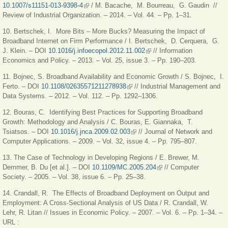
10.1007/s11151-013-9398-4
(внешняя ссылка)
/ M. Bacache, M. Bourreau, G. Gaudin //
Review of Industrial Organization. – 2014. – Vol. 44. – Pp. 1–31.
10. Bertschek, I. More Bits – More Bucks? Measuring the Impact of
Broadband Internet on Firm Performance / I. Bertschek, D. Cerquera, G.
J. Klein. – DOI
10.1016/j.infoecopol.2012.11.002
(внешняя ссылка)
// Information
Economics and Policy. – 2013. – Vol. 25, issue 3. – Pp. 190–203.
11. Bojnec, S. Broadband Availability and Economic Growth / S. Bojnec, I.
Ferto. – DOI
10.1108/02635571211278938
(внешняя ссылка)
// Industrial Management and
Data Systems. – 2012. – Vol. 112. – Pp. 1292–1306.
12. Bouras, C. Identifying Best Practices for Supporting Broadband
Growth: Methodology and Analysis / C. Bouras, E. Giannaka, T.
Tsiatsos. – DOI
10.1016/j.jnca.2009.02.003
(внешняя ссылка)
// Journal of Network and
Computer Applications. – 2009. – Vol. 32, issue 4. – Pp. 795–807.
13. The Case of Technology in Developing Regions / E. Brewer, M.
Demmer, B. Du [et al.]. – DOI
10.1109/MC.2005.204
(внешняя ссылка)
// Computer
Society. – 2005. – Vol. 38, issue 6. – Pp. 25–38.
14. Crandall, R. The Effects of Broadband Deployment on Output and
Employment: A Cross-Sectional Analysis of US Data / R. Crandall, W.
Lehr, R. Litan // Issues in Economic Policy. – 2007. – Vol. 6. – Pp. 1–34. –
URL :