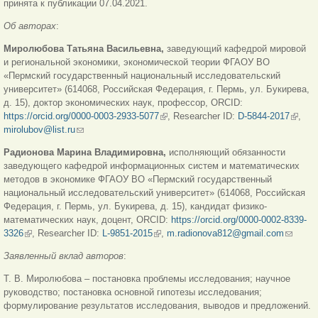
принята к публикации 07.04.2021.
Об авторах
:
Миролюбова Татьяна Васильевна,
заведующий кафедрой мировой
и региональной экономики, экономической теории ФГАОУ ВО
«Пермский государственный национальный исследовательский
университет» (614068, Российская Федерация, г. Пермь, ул. Букирева,
д. 15), доктор экономических наук, профессор,
ORCID:
https://orcid.org/0000-0003-2933-5077
(внешняя ссылка)
, Researcher ID:
D-5844-2017
(внеш
,
mirolubov@list.ru
(ссылка для отправки email)
ссылк
Радионова Марина Владимировна,
исполняющий обязанности
заведующего кафедрой информационных систем и математических
методов в экономике ФГАОУ ВО «Пермский государственный
национальный исследовательский университет» (614068, Российская
Федерация, г. Пермь, ул. Букирева, д. 15),
кандидат физико-
математических наук, доцент,
ORCID:
https://orcid.org/0000-0002-8339-
3326
(внешняя ссылка)
, Researcher ID:
L-9851-2015
(внешняя ссылка)
,
m.radionova812@gmail.com
(ссылка
для
Заявленный вклад авторов
:
отправк
email)
Т. В. Миролюбова – постановка проблемы исследования; научное
руководство; постановка основной гипотезы исследования;
формулирование результатов исследования, выводов и предложений.