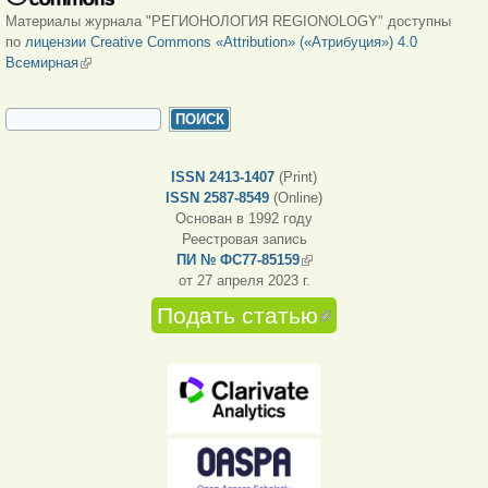
Материалы журнала "РЕГИОНОЛОГИЯ REGIONOLOGY" доступны
по
лицензии Creative Commons «Attribution» («Атрибуция») 4.0
Всемирная
(внешняя ссылка)
ФОРМА ПОИСКА
Поиск
ISSN 2413-1407
(Print)
ISSN 2587-8549
(Online)
Основан в 1992 году
Реестровая запись
ПИ № ФС77-85159
(внешняя ссылка)
от 27 апреля 2023 г.
Подать статью
(внешняя
ссылка)