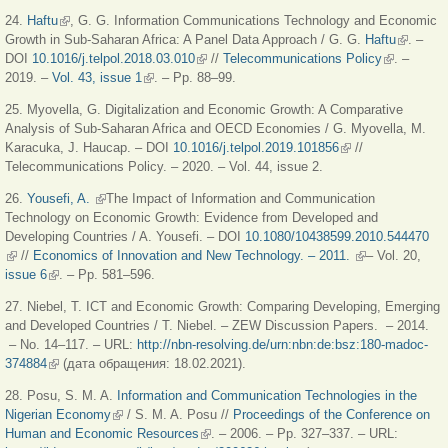
24.
Haftu
(внешняя ссылка)
, G. G. Information Communications Technology and Economic
Growth in Sub-Saharan Africa: A Panel Data Approach / G. G.
Haftu
(внешня
. –
DOI
10.1016/j.telpol.2018.03.010
(внешняя ссылка)
//
Telecommunications Policy
(внешняя
. –
ссылка)
2019. –
Vol. 43, issue 1
(внешняя ссылка)
. – Pp. 88–99.
ссылка)
25. Myovella, G. Digitalization and Economic Growth: A Comparative
Analysis of Sub-Saharan Africa and OECD Economies / G. Myovella, M.
Karacuka, J. Haucap. – DOI
10.1016/j.telpol.2019.101856
(внешняя ссылка)
//
Telecommunications Policy. – 2020. – Vol. 44, issue 2.
26.
Yousefi, A.
(внешняя ссылка)
The Impact of Information and Communication
Technology on Economic Growth: Evidence from Developed and
Developing Countries / A. Yousefi. – DOI
10.1080/10438599.2010.544470
(внешняя ссылка)
//
Economics of Innovation and New Technology. – 2011.
(внешняя
– Vol. 20,
issue 6
(внешняя ссылка)
. – Pp. 581–596.
ссылка)
27. Niebel, T. ICT and Economic Growth: Comparing Developing, Emerging
and Developed Countries / T. Niebel. – ZEW Discussion Papers. – 2014.
– No. 14–117. – URL:
http://nbn-resolving.de/urn:nbn:de:bsz:180-madoc-
374884
(внешняя ссылка)
(дата обращения: 18.02.2021).
28. Posu, S. M. A.
Information and Communication Technologies in the
Nigerian Economy
(внешняя ссылка)
/ S. M. A. Posu //
Proceedings of the Conference on
Human and Economic Resources
(внешняя ссылка)
. – 2006. – Pp. 327–337. – URL: