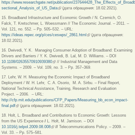
https://www.researchgate.net/publication/237644428_The_Effects_of_Br
sectional_Analysis_of_US_Data
(внешняя ссылка)
(дата обращения: 18.02.2021).
15. Broadband Infrastructure and Economic Growth / N. Czernich, O.
Falck, T. Kretschmer, L. Woessmann // The Economic Journal. – 2011. –
Vol. 121, no. 552. – Pp. 505–532. – URL:
https://ideas.repec.org/p/ces/ceswps/_2861.html
(внешняя ссылка)
(дата обращения:
18.02.2021).
16. Dwivedi, Y. K. Managing Consumer Adoption of Broadband: Examining
Drivers and Barriers / Y. K. Dwivedi, B. Lal, M. D. Williams. – DOI
10.1108/02635570910939380
(внешняя ссылка)
// Industrial Management and Data
Systems. – 2009. – Vol. 109, no. 3. – Pp. 357–369.
17. Lehr, W. H. Measuring the Economic Impact of Broadband
Deployment / W. H. Lehr, C. A. Osorio, M. A. Sirbu. – Final Report,
National Technical Assistance, Training, Research and Evaluation
Project. – 2006. – URL:
http://cfp.mit.edu/publications/CFP_Papers/Measuring_bb_econ_impact-
final.pdf
(внешняя ссылка)
(дата обращения: 18.02.2021).
18. Holt, L. Broadband and Contributions to Economic Growth: Lessons
from the US Experience
/
L.
Holt, M. Jamison. – DOI
10.1016/j.telpol.2009.08.008
(внешняя ссылка)
//
Telecommunications Policy. – 2009. –
Vol. 33. – Pp. 575–581.