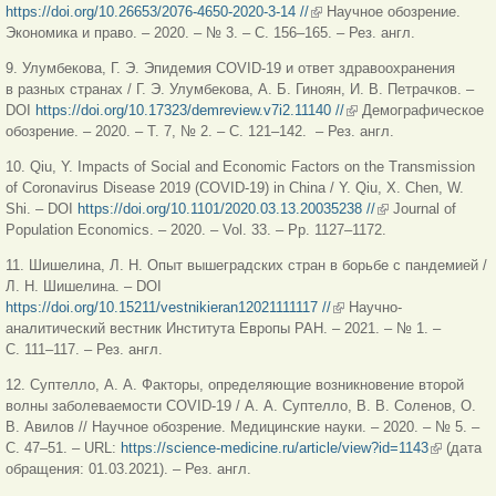
https://doi.org/10.26653/2076-4650-2020-3-14 //
(внешняя ссылка)
Научное обозрение.
Экономика и право. – 2020. – № 3. – С. 156–165. – Рез. англ.
9. Улумбекова, Г. Э. Эпидемия COVID-19 и ответ здравоохранения
в разных странах / Г. Э. Улумбекова, А. Б. Гиноян, И. В. Петрачков. –
DOI
https://doi.org/10.17323/demreview.v7i2.11140 //
(внешняя ссылка)
Демографическое
обозрение. – 2020. – Т. 7, № 2. – С. 121–142. – Рез. англ.
10. Qiu, Y. Impacts of Social and Economic Factors on the Transmission
of Coronavirus Disease 2019 (COVID-19) in China / Y. Qiu, X. Chen, W.
Shi. – DOI
https://doi.org/10.1101/2020.03.13.20035238 //
(внешняя ссылка)
Journal of
Population Economics. – 2020. – Vol. 33. – Pp. 1127–1172.
11. Шишелина, Л. Н. Опыт вышеградских стран в борьбе с пандемией /
Л. Н. Шишелина. – DOI
https://doi.org/10.15211/vestnikieran12021111117 //
(внешняя ссылка)
Научно-
аналитический вестник Института Европы РАН. – 2021. – № 1. –
С. 111–117. – Рез. англ.
12. Суптелло, А. А. Факторы, определяющие возникновение второй
волны заболеваемости COVID-19 / А. А. Суптелло, В. В. Соленов, О.
В. Авилов // Научное обозрение. Медицинские науки. – 2020. – № 5. –
С. 47–51. – URL:
https://science-medicine.ru/article/view?id=1143
(внешняя
(дата
обращения: 01.03.2021). – Рез. англ.
ссылка)