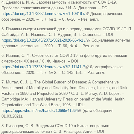
4. Данилова, И. А. Заболеваемость и смертность от СOVID-19.
Проблема сопоставимости данных / И. А. Данилова. – DOI
https://doi.org/10.17323/demreview.v7i1.10818 //
(внешняя ссылка)
Демографическое
обозрение. – 2020. – Т. 7, № 1. – С. 6–26. – Рез. англ.
5. Причины смерти москвичей до и в период пандемии COVID-19 / Т. П.
Сабгайда, A. E. Иванова, С. Г. Руднев, В. Г. Семенова. – DOI
https://doi.org/10.21045/2071-5021-2020-66-4-1 //
(внешняя ссылка)
Социальные аспекты
здоровья населения. – 2020. – Т. 66, № 4. – Рез. англ.
6. Иванов, С. Ф. Смертность от СOVID-19 на фоне других всплесков
смертности XX века / С. Ф. Иванов. – DOI
https://doi.org/10.17323/demreview.v7i2.11141 //
(внешняя ссылка)
Демографическое
обозрение. – 2020. – Т. 7, № 2. – С. 143–151. – Рез. англ.
7. Murray, C. J. L. The Global Burden of Disease: A Comprehensive
Assessment of Mortality and Disability from Diseases, Injuries, and Risk
Factors in 1990 and Projected to 2020 / C. J. L. Murray, A. D. Lopez. –
Cambridge MA: Harvard University Press on behalf of the World Health
Organization and The World Bank, 1996. – URL:
https://apps.who.int/iris/handle/10665/41864
(внешняя ссылка)
(дата обращения:
01.03.2021).
8. Рязанцев, С. В. Эпидемия COVID-19 в Китае: социально-
демографические аспекты / С. В. Рязанцев, Анге. – DOI