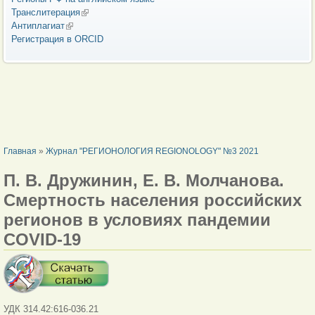
Транслитерация
(внешняя ссылка)
Антиплагиат
(внешняя ссылка)
Регистрация в ORCID
ВЫ ЗДЕСЬ
Главная
»
Журнал "РЕГИОНОЛОГИЯ REGIONOLOGY" №3 2021
П. В. Дружинин, Е. В. Молчанова.
Смертность населения российских
регионов в условиях пандемии
COVID-19
УДК 314.42:616-036.21