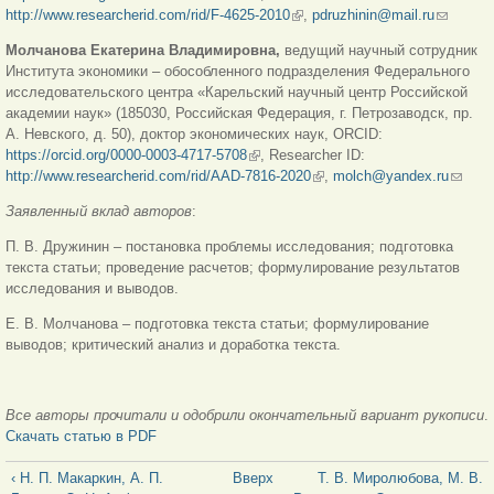
http://www.researcherid.com/rid/F-4625-2010
(внешняя ссылка)
,
pdruzhinin@mail.ru
(ссылка
для
Молчанова Екатерина Владимировна,
ведущий научный сотрудник
отправки
Института экономики ‒ обособленного подразделения Федерального
email)
исследовательского центра «Карельский научный центр Российской
академии наук» (185030, Российская Федерация, г. Петрозаводск, пр.
А. Невского, д. 50), доктор экономических наук, ORCID:
https://orcid.org/0000-0003-4717-5708
(внешняя ссылка)
, Researcher ID:
http://www.researcherid.com/rid/AAD-7816-2020
(внешняя ссылка)
,
molch@yandex.ru
(ссыл
для
Заявленный вклад авторов
:
отправ
email)
П. В. Дружинин – постановка проблемы исследования; подготовка
текста статьи; проведение расчетов; формулирование результатов
исследования и выводов.
Е. В. Молчанова – подготовка текста статьи; формулирование
выводов; критический анализ и доработка текста.
Все авторы прочитали и одобрили окончательный вариант рукописи
.
Скачать статью в PDF
‹ Н. П. Макаркин, А. П.
Вверх
Т. В. Миролюбова, М. В.