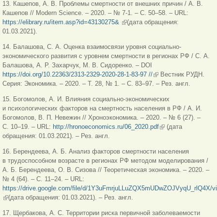
13. Кашепов, А. В. Проблемы смертности от внешних причин / А. В.
Кашепов // Modern Science. – 2020. – № 7-1. – С. 50–58. – URL:
https://elibrary.ru/item.asp?id=43130275&
(внешняя ссылка)
(дата обращения:
01.03.2021).
14. Балашова, С. А. Оценка взаимосвязи уровня социально-
экономического развития с уровнем смертности в регионах РФ / С. А.
Балашова, А. Р. Захарчук, М. В. Сидоренко. – DOI
https://doi.org/10.22363/2313-2329-2020-28-1-83-97 //
(внешняя ссылка)
Вестник РУДН.
Серия: Экономика. – 2020. – Т. 28, № 1. – С. 83–97. – Рез. англ.
15. Богомолов, А. И. Влияния социально-экономических
и психологических факторов на смертность населения в РФ / А. И.
Богомолов, В. П. Невежин // Хроноэкономика. – 2020. – № 6 (27). –
С. 10–19. – URL:
http://hronoeconomics.ru/06_2020.pdf
(внешняя ссылка)
(дата
обращения: 01.03.2021). – Рез. англ.
16. Берендеева, А. Б. Анализ факторов смертности населения
в трудоспособном возрасте в регионах РФ методом моделирования /
А. Б. Берендеева, О. В. Сизова // Теоретическая экономика. – 2020. –
№ 4 (64). – С. 11–24. – URL:
https://drive.google.com/file/d/1Y3uFmrjuLLuZQX5mUDwZOJVyqU_rlQ4X/v
(внешняя ссылка)
(дата обращения: 01.03.2021). – Рез. англ.
17. Щербакова, А. С. Территории риска первичной заболеваемости