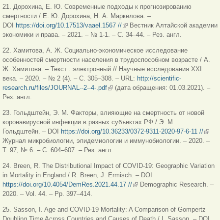
21. Дорохина, Е. Ю. Современные подходы к прогнозированию
смертности / Е. Ю. Дорохина, Н. А. Маркелова. –
DOI
https://doi.org/10.17513/vaael.1567 //
(внешняя ссылка)
Вестник Алтайской академии
экономики и права. – 2021. – № 1-1. – С. 34–44. – Рез. англ.
22. Хамитова, А. Ж. Социально-экономическое исследование
особенностей смертности населения в трудоспособном возрасте / А.
Ж. Хамитова. – Текст : электронный // Научные исследования XXI
века. – 2020. – № 2 (4). – С. 305–308. – URL:
http://scientific-
research.ru/files/JOURNAL--2--4-.pdf
(внешняя ссылка)
(дата обращения: 01.03.2021). –
Рез. англ.
23. Гольдштейн, Э. М. Факторы, влияющие на смертность от новой
коронавирусной инфекции в разных субъектах РФ / Э. М.
Гольдштейн. – DOI
https://doi.org/10.36233/0372-9311-2020-97-6-11 //
(вне
Журнал микробиологии, эпидемиологии и иммунобиологии. – 2020. –
ссыл
Т. 97, № 6. – С. 604–607. – Рез. англ.
24. Breen, R. The Distributional Impact of COVID-19: Geographic Variation
in Mortality in England / R. Breen, J. Ermisch. – DOI
https://doi.org/10.4054/DemRes.2021.44.17 //
(внешняя ссылка)
Demographic Research. –
2020. – Vol. 44. – Pp. 397–414.
25. Sasson, I. Age and COVID-19 Mortality: A Comparison of Gompertz
Doubling Time Across Countries and Causes of Death / I. Sasson. – DOI