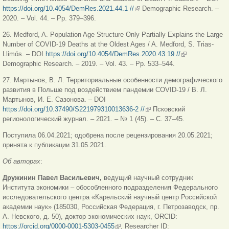
https://doi.org/10.4054/DemRes.2021.44.1 //
(внешняя ссылка)
Demographic Research. –
2020. – Vol. 44. – Pp. 379–396.
26. Medford, A. Population Age Structure Only Partially Explains the Large
Number of COVID-19 Deaths at the Oldest Ages / A. Medford, S. Trias-
Llimós. – DOI
https://doi.org/10.4054/DemRes.2020.43.19 //
(внешняя
Demographic Research. – 2019. – Vol. 43. – Pp. 533–544.
ссылка)
27. Мартынов, В. Л. Территориальные особенности демографического
развития в Польше под воздействием пандемии СOVID-19 / В. Л.
Мартынов, И. Е. Сазонова. – DOI
https://doi.org/10.37490/S221979310013636-2 //
(внешняя ссылка)
Псковский
регионологический журнал. – 2021. – № 1 (45). – С. 37–45.
Поступила 06.04.2021; одобрена после рецензирования 20.05.2021;
принята к публикации 31.05.2021.
Об авторах
:
Дружинин Павел Васильевич,
ведущий научный сотрудник
Института экономики ‒ обособленного подразделения Федерального
исследовательского центра «Карельский научный центр Российской
академии наук» (185030, Российская Федерация, г. Петрозаводск, пр.
А. Невского, д. 50), доктор экономических наук, ORCID:
https://orcid.org/0000-0001-5303-0455
(внешняя ссылка)
, Researcher ID: