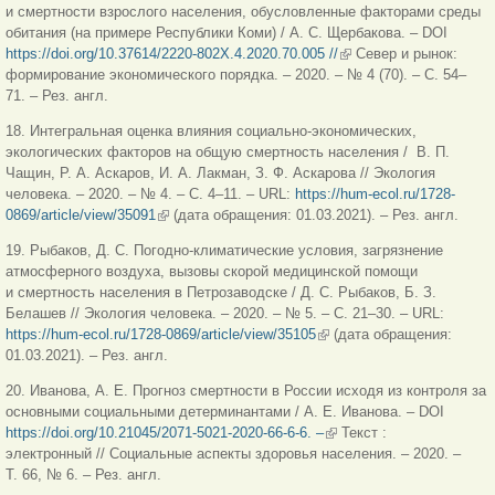
и смертности взрослого населения, обусловленные факторами среды
обитания (на примере Республики Коми) / А. С. Щербакова. – DOI
https://doi.org/10.37614/2220-802X.4.2020.70.005 //
(внешняя ссылка)
Север и рынок:
формирование экономического порядка. – 2020. – № 4 (70). – С. 54–
71. – Рез. англ.
18. Интегральная оценка влияния социально-экономических,
экологических факторов на общую смертность населения / В. П.
Чащин, Р. А. Аскаров, И. А. Лакман, З. Ф. Аскарова // Экология
человека. – 2020. – № 4. – С. 4–11. – URL:
https://hum-ecol.ru/1728-
0869/article/view/35091
(внешняя ссылка)
(дата обращения: 01.03.2021). – Рез. англ.
19. Рыбаков, Д. С. Погодно-климатические условия, загрязнение
атмосферного воздуха, вызовы скорой медицинской помощи
и смертность населения в Петрозаводске / Д. С. Рыбаков, Б. З.
Белашев // Экология человека. – 2020. – № 5. – С. 21–30. – URL:
https://hum-ecol.ru/1728-0869/article/view/35105
(внешняя ссылка)
(дата обращения:
01.03.2021). – Рез. англ.
20. Иванова, А. Е. Прогноз смертности в России исходя из контроля за
основными социальными детерминантами / А. Е. Иванова. – DOI
https://doi.org/10.21045/2071-5021-2020-66-6-6. –
(внешняя ссылка)
Текст :
электронный // Социальные аспекты здоровья населения. – 2020. –
Т. 66, № 6. – Рез. англ.