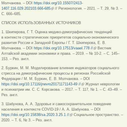
Молчанова. – DOI
https://doi.org/10.15507/2413-
1407.116.029.202103.666-685
(внешняя ссылка)
// Регионология. – 2021. – Т. 29, № 3. –
С. 666–685.
СПИСОК ИСПОЛЬЗОВАННЫХ ИСТОЧНИКОВ
1. Шкиперова, Г. Т. Оценка медико-демографических тенденций
в контексте стратегических приоритетов социально-экономического
развития России и Западной Европы / Г. Т. Шкиперова, Е. В.
Молчанова. – DOI
https://doi.org/10.17513/vaael.778 //
(внешняя ссылка)
Вестник
Алтайской академии экономики и права. – 2019. – № 10-2. – С. 145–
153. – Рез. англ.
2. Буркин, М. М. Моделирование влияния индикаторов социального
стресса на демографические процессы в регионах Российской
Федерации / М. М. Буркин, Е. В. Молчанова. – DOI
https://doi.org/10.17116/jnevro20171171143-49 //
(внешняя ссылка)
Журнал неврологии
и психиатрии им. C. C. Корсакова. – 2017. – Т. 117, № 1. – С. 43–49. –
Рез. англ.
3. Шабунова, А. А. Здоровье и самосохранительное поведение
населения в контексте COVID-19 / А. А. Шабунова. – DOI
https://doi.org/10.15838/sa.2020.3.25.1 //
(внешняя ссылка)
Социальное пространство. –
2020. – Т. 6, № 3. – Рез. англ.