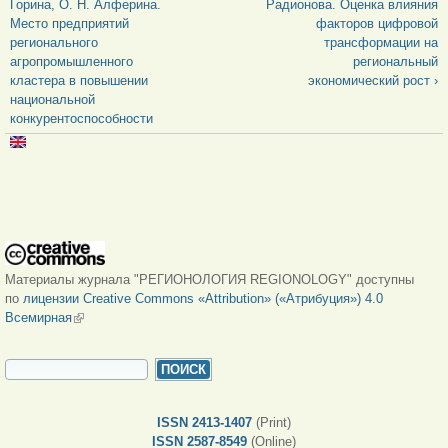
Горина, О. Н. Алферина.
Радионова. Оценка влияния
Место предприятий
факторов цифровой
регионального
трансформации на
агропромышленного
региональный
кластера в повышении
экономический рост ›
национальной
конкурентоспособности
Материалы журнала "РЕГИОНОЛОГИЯ REGIONOLOGY" доступны
по
лицензии Creative Commons «Attribution» («Атрибуция») 4.0
Всемирная
(внешняя ссылка)
ФОРМА ПОИСКА
Поиск
ISSN 2413-1407
(Print)
ISSN 2587-8549
(Online)