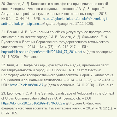
20. Захаров, А. Д. Коворкинг и антикафе как принципиально новый
способ ведения бизнеса и создания стартапов / А. Д. Захаров //
Актуальные проблемы гуманитарных и естественных наук. – 2015. –
№ 8-1. – С. 44–46. – URL:
https://cyberleninka.ru/article/n/kovorking-i-
antikafe-kak-printsipialno...
(внешняя ссылка)
(дата обращения: 17.12.2020).
21. Бабаян, И. В. Быть самим собой: социокультурное пространство
антикафе в контексте города / И. В. Бабаян, А. Д. Любимова, Е. Ф.
Русакович // Вестник Саратовского государственного технического
университета. – 2014. – № 4 (77). – С. 212–217. – URL:
http://oldlib.sstu.ru/open/vestniki/2014/4_77_2014.pdf
(внешняя ссылка)
(дата обращения:
24.11.2020). – Рез. англ.
22. Квят, А. Г. Кафе без еды, фастфуд как медиа, временный парк:
поствиртуальность и город 3.0 в России / А. Г. Квят // Вестник
Волгоградского государственного университета. Серия 7: Философия.
Социология и социальные технологии. – 2014. – № 3 (23). – 126–133. –
URL:
https://clck.ru/WuUA7
(внешняя ссылка)
(дата обращения: 24.11.2020). – Рез. англ.
23. Leontovich, O. A. The Semiotic Landscape of Volgograd in the Context
of Urban Communication Studies / О. А. Leontovich. – DOI
https://doi.org/10.17516/1997-1370-0382 //
(внешняя ссылка)
Журнал Сибирского
федерального университета. Гуманитарные науки. – 2019. – № 12 (1). –
С. 97−105.