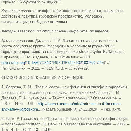
города», «Социология культуры».
Ключевые слова
: антикафе, тайм-кафе, «третье место», «не-место»,
досуговые практики, городское пространство, молодежь,
виртуализация, свободное интервью
Авторы заявляют об отсутствии конфликта интересов
.
Для цитирования
: Дадаева, Т. М. Феномен антикафе, или Новые
места досуговых практик молодежи в условиях виртуализации
городского пространства (на примере case-study «Кубик Рубикова» г.
Саранска) / Т. М. Дадаева, Т. А. Кузнецова. – DOI
https://doi.org/10.15507/2413-1407.116.029.202103.709-729
(внешняя
//
Регионология. – 2021. – Т. 29, № 3. – С. 709–729.
ссылка)
СПИСОК ИСПОЛЬЗОВАННЫХ ИСТОЧНИКОВ
1. Дадаева, Т. М. «Третье место» или феномен антикафе в городском
пространстве современного социума: теоретический аспект / Т. М.
Дадаева, Т. А. Кузнецова. – Текст : электронный // Огарев-online. –
2019. – № 9. – URL:
http://journal.mrsu.ru/arts/trete-mesto-ili-fenomen-
antikafe-v-gorodskom...
(внешняя ссылка)
(дата обращения: 24.11.2020). – Рез. англ.
2. Парк, Р. Городское сообщество как пространственная конфигурация
и моральный порядок / Р. Парк // Социологическое обозрение. – 2006. –
Т. 5, № 1. – С. 11–18. – URL: