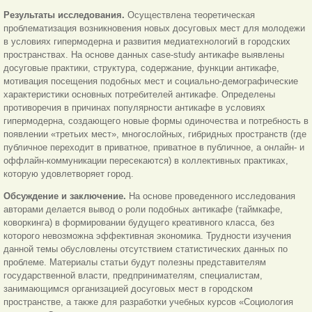
Результаты исследования.
Осуществлена теоретическая
проблематизация возникновения новых досуговых мест для молодежи
в условиях гипермодерна и развития медиатехнологий в городских
пространствах. На основе данных case-study антикафе выявлены
досуговые практики, структура, содержание, функции антикафе,
мотивация посещения подобных мест и социально-демографические
характеристики основных потребителей антикафе. Определены
противоречия в причинах популярности антикафе в условиях
гипермодерна, создающего новые формы одиночества и потребность в
появлении «третьих мест», многослойных, гибридных пространств (где
публичное переходит в приватное, приватное в публичное, а онлайн- и
оффлайн-коммуникации пересекаются) в коллективных практиках,
которую удовлетворяет город.
Обсуждение и заключение.
На основе проведенного исследования
авторами делается вывод о роли подобных антикафе (таймкафе,
коворкинга) в формировании будущего креативного класса, без
которого невозможна эффективная экономика. Трудности изучения
данной темы обусловлены отсутствием статистических данных по
проблеме. Материалы статьи будут полезны представителям
государственной власти, предпринимателям, специалистам,
занимающимся организацией досуговых мест в городском
пространстве, а также для разработки учебных курсов «Социология