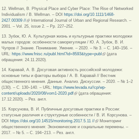
12. Wellman, B. Physical Place and Cyber Place: The Rise of Networked
Individualism / B. Wellman. – DOI
https://doi.org/10.1111/1468-
2427.00309 //
(внешняя ссылка)
International Journal of Urban and Regional Research. –
2001. – Vol. 25, issue 2. – Pp. 227–252.
13. Зубок, Ю. А. Культурная жизнь и культурные практики молодежи
малых городов: особенности саморегуляции / Ю. А. Зубок, В. И.
Чупров // Знание. Понимание. Умение. – 2020. – № 3. – С. 140–156. –
URL:
https://www.fnisc.ru/publ.html?id=8593&type=publ
(внешняя ссылка)
(дата
обращения: 24.11.2020).
14. Каравай, А. В. Досуговая активность российской молодежи:
основные типы и факторы выбора / А. В. Каравай // Вестник
общественного мнения. Данные. Анализ. Дискуссии. – 2020. – № 1–2
(130). – С. 130–140. – URL:
https://www.levada.ru//cp/wp-
content/uploads/2020/08/vom1-2020.pdf
(внешняя ссылка)
(дата обращения:
17.12.2020). – Рез. англ.
15. Корсунова, В. И. Публичные досуговые практики в России:
статусные различия и структурные особенности / В. И. Корсунова. –
DOI
https://doi.org/10.14515/monitoring.2017.5.11 //
(внешняя ссылка)
Мониторинг
общественного мнения: Экономические и социальные перемены. –
2017. – № 5. – С. 194−213. – Рез. англ.