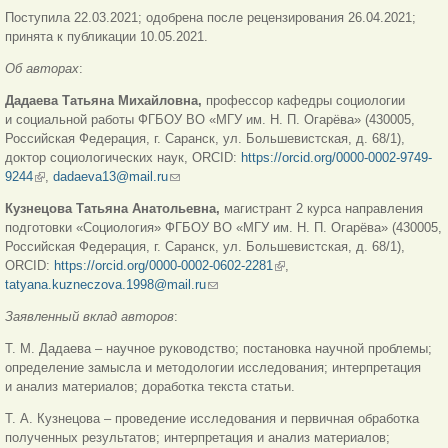
Поступила 22.03.2021; одобрена после рецензирования 26.04.2021;
принята к публикации 10.05.2021.
Об авторах
:
Дадаева Татьяна Михайловна,
профессор кафедры социологии
и социальной работы ФГБОУ ВО «МГУ им. Н. П. Огарёва» (430005,
Российская Федерация, г. Саранск, ул. Большевистская, д. 68/1),
доктор социологических наук, ORCID:
https://orcid.org/0000-0002-9749-
9244
(внешняя ссылка)
,
dadaeva13@mail.ru
(ссылка для отправки email)
Кузнецова Татьяна Анатольевна,
магистрант 2 курса направления
подготовки «Социология» ФГБОУ ВО «МГУ им. Н. П. Огарёва» (430005,
Российская Федерация, г. Саранск, ул. Большевистская, д. 68/1),
ORCID:
https://orcid.org/0000-0002-0602-2281
(внешняя ссылка)
,
tatyana.kuzneczova.1998@mail.ru
(ссылка для отправки email)
Заявленный вклад авторов
:
Т. М. Дадаева – научное руководство; постановка научной проблемы;
определение замысла и методологии исследования; интерпретация
и анализ материалов; доработка текста статьи.
Т. А. Кузнецова – проведение исследования и первичная обработка
полученных результатов; интерпретация и анализ материалов;