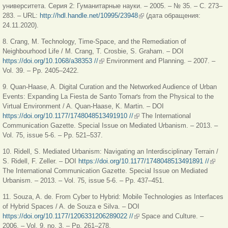
университета. Серия 2: Гуманитарные науки. – 2005. – № 35. – С. 273–
283. – URL:
http://hdl.handle.net/10995/23948
(внешняя ссылка)
(дата обращения:
24.11.2020).
8. Crang, M. Technology, Time-Space, and the Remediation of
Neighbourhood Life / M. Crang, T. Crosbie, S. Graham. – DOI
https://doi.org/10.1068/a38353 //
(внешняя ссылка)
Environment and Planning. – 2007. –
Vol. 39. – Pp. 2405–2422.
9. Quan-Haase, A. Digital Curation and the Networked Audience of Urban
Events: Expanding La Fiesta de Santo Tomaґs from the Physical to the
Virtual Environment / A. Quan-Haase, K. Martin. – DOI
https://doi.org/10.1177/1748048513491910 //
(внешняя ссылка)
The International
Communication Gazette. Special Issue on Mediated Urbanism. – 2013. –
Vol. 75, issue 5-6. – Pp. 521–537.
10. Ridell, S. Mediated Urbanism: Navigating an Interdisciplinary Terrain /
S. Ridell, F. Zeller. – DOI
https://doi.org/10.1177/1748048513491891 //
(внеш
The International Communication Gazette. Special Issue on Mediated
ссылк
Urbanism. – 2013. – Vol. 75, issue 5-6. – Pp. 437–451.
11. Souza, A. de. From Cyber to Hybrid: Mobile Technologies as Interfaces
of Hybrid Spaces / A. de Souza e Silva. – DOI
https://doi.org/10.1177/1206331206289022 //
(внешняя ссылка)
Space and Culture. –
2006. – Vol. 9, no. 3. – Pp. 261–278.