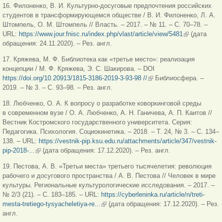
16. Филоненко, В. И. Культурно-досуговые предпочтения российских
студентов в трансформирующемся обществе / В. И. Филоненко, Л. А.
Штомпель, О. М. Штомпель // Власть. – 2017. – № 11. – С. 70–78. –
URL:
https://www.jour.fnisc.ru/index.php/vlast/article/view/5481
(внешняя
(дата
обращения: 24.11.2020). – Рез. англ.
ссылка)
17. Кряжева, М. Ф. Библиотека как «третье место»: реализация
концепции / М. Ф. Кряжева, Э. С. Шакирова. – DOI
https://doi.org/10.20913/1815-3186-2019-3-93-98 //
(внешняя ссылка)
Библиосфера. –
2019. – № 3. – С. 93–98. – Рез. англ.
18. Любченко, О. А. К вопросу о разработке коворкинговой среды
в современном вузе / О. А. Любченко, А. Н. Ганичева, А. П. Каитов //
Вестник Костромского государственного университета. Серия:
Педагогика. Психология. Социокинетика. – 2018. – Т. 24, № 3. – С. 134–
138. – URL:
https://vestnik-pip.ksu.edu.ru/attachments/article/347/vestnik-
pip-2018-...
(внешняя ссылка)
(дата обращения: 17.12.2020). – Рез. англ.
19. Пестова, А. В. «Третьи места» третьего тысячелетия: революция
рабочего и досугового пространства / А. В. Пестова // Человек в мире
культуры. Региональные культурологические исследования. – 2017. –
№ 2/3 (21). – С. 183–185. – URL:
https://cyberleninka.ru/article/n/treti-
mesta-tretiego-tysyacheletiya-re...
(внешняя ссылка)
(дата обращения: 17.12.2020). – Рез.
англ.