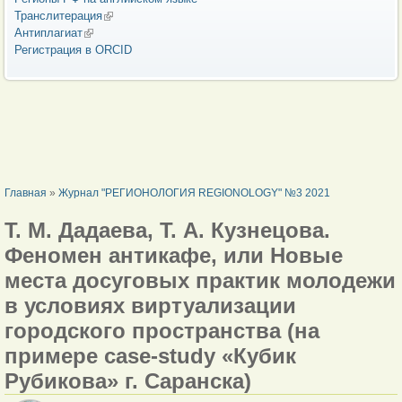
Транслитерация
(внешняя ссылка)
Антиплагиат
(внешняя ссылка)
Регистрация в ORCID
ВЫ ЗДЕСЬ
Главная
»
Журнал "РЕГИОНОЛОГИЯ REGIONOLOGY" №3 2021
Т. М. Дадаева, Т. А. Кузнецова.
Феномен антикафе, или Новые
места досуговых практик молодежи
в условиях виртуализации
городского пространства (на
примере case-study «Кубик
Рубикова» г. Саранска)