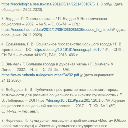
https://sociologica.hse.ru/data/2011/03/14/1211453107/5_1_3.pdf
(внешняя
(дата
обращения: 24.11.2020).
ссылка)
3. Бурдье, П. Формы капитала / П. Бурдье // Экономическая
социология – 2002. – № 5. – С. 60–74. – URL:
https://ecsoc.hse.ru/data/2011/12/08/1208205039/ecsoc_t3_n5.pdf
(внешняя
(дата
обращения: 24.11.2020).
ссылка)
4. Еремичева, Г. В. Социальное пространство большого города / Г. В.
Еремичева. – DOI
https://doi.org/10.19181/monograph.2019.4
(внешняя
. ‒ СПб. :
СИ РАН – филиал ФНИСЦ РАН, 2018. 406 с.
ссылка)
5. Зиммель Г. Большие города и духовная жизнь / Г. Зиммель //
Логос. – 2002. – № 3. – С. 23–35. – URL:
https://www.ruthenia.ru/logos/number/34/02.pdf
(внешняя ссылка)
(дата обращения:
24.11.2020).
6. Лебедева, Е. В. Публичное пространство постсоветского города:
возможности для развития социальности и «кризис публичности» / Е.
В. Лебедева. – DOI
https://doi.org/10.31119/jssa.2017.20.1.5 //
(внешняя
Журнал
социологии и социальной антропологии. – 2017. – Т. XX, № 1 (89). –
ссылка)
С. 74–92. – Рез. англ.
7. Черняева, Н. Культурная география и проблематика «Места» (Обзор
новой литературы) // Известия уральского государственного