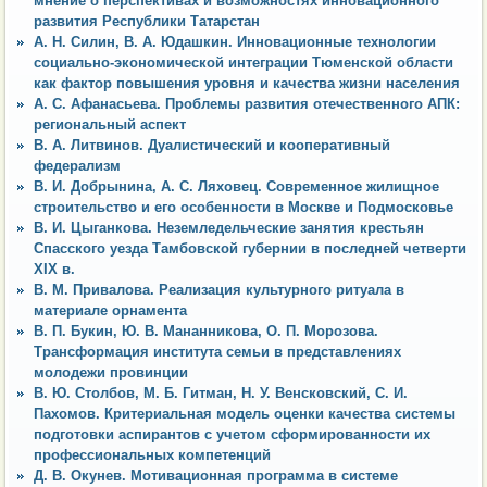
мнение о перспективах и возможностях инновационного
развития Республики Татарстан
А. Н. Силин, В. А. Юдашкин. Инновационные технологии
социально-экономической интеграции Тюменской области
как фактор повышения уровня и качества жизни населения
А. С. Афанасьева. Проблемы развития отечественного АПК:
региональный аспект
В. А. Литвинов. Дуалистический и кооперативный
федерализм
В. И. Добрынина, А. С. Ляховец. Современное жилищное
строительство и его особенности в Москве и Подмосковье
В. И. Цыганкова. Неземледельческие занятия крестьян
Спасского уезда Тамбовской губернии в последней четверти
XIX в.
В. М. Привалова. Реализация культурного ритуала в
материале орнамента
В. П. Букин, Ю. В. Мананникова, О. П. Морозова.
Трансформация института семьи в представлениях
молодежи провинции
В. Ю. Столбов, М. Б. Гитман, Н. У. Венсковский, С. И.
Пахомов. Критериальная модель оценки качества системы
подготовки аспирантов с учетом сформированности их
профессиональных компетенций
Д. В. Окунев. Мотивационная программа в системе