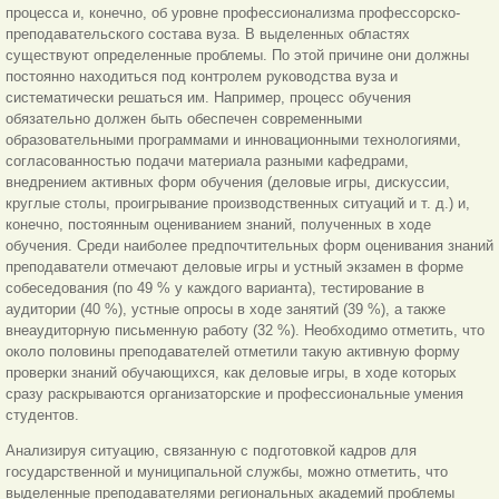
процесса и, конечно, об уровне профессионализма профессорско-
преподавательского состава вуза. В выделенных областях
существуют определенные проблемы. По этой причине они должны
постоянно находиться под контролем руководства вуза и
систематически решаться им. Например, процесс обучения
обязательно должен быть обеспечен современными
образовательными программами и инновационными технологиями,
согласованностью подачи материала разными кафедрами,
внедрением активных форм обучения (деловые игры, дискуссии,
круглые столы, проигрывание производственных ситуаций и т. д.) и,
конечно, постоянным оцениванием знаний, полученных в ходе
обучения. Среди наиболее предпочтительных форм оценивания знаний
преподаватели отмечают деловые игры и устный экзамен в форме
собеседования (по 49 % у каждого варианта), тестирование в
аудитории (40 %), устные опросы в ходе занятий (39 %), а также
внеаудиторную письменную работу (32 %). Необходимо отметить, что
около половины преподавателей отметили такую активную форму
проверки знаний обучающихся, как деловые игры, в ходе которых
сразу раскрываются организаторские и профессиональные умения
студентов.
Анализируя ситуацию, связанную с подготовкой кадров для
государственной и муниципальной службы, можно отметить, что
выделенные преподавателями региональных академий проблемы