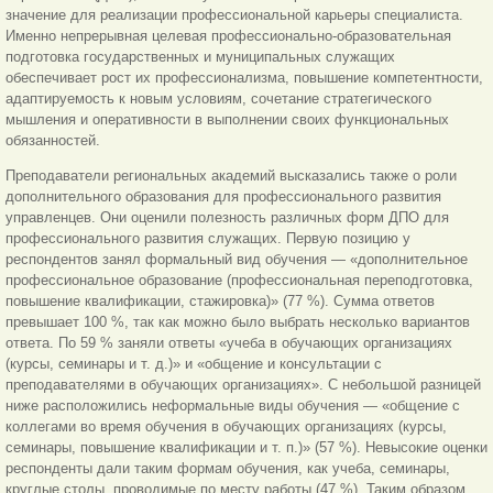
значение для реализации профессиональной карьеры специалиста.
Именно непрерывная целевая профессионально-образовательная
подготовка государственных и муниципальных служащих
обеспечивает рост их профессионализма, повышение компетентности,
адаптируемость к новым условиям, сочетание стратегического
мышления и оперативности в выполнении своих функциональных
обязанностей.
Преподаватели региональных академий высказались также о роли
дополнительного образования для профессионального развития
управленцев. Они оценили полезность различных форм ДПО для
профессионального развития служащих. Первую позицию у
респондентов занял формальный вид обучения — «дополнительное
профессиональное образование (профессиональная переподготовка,
повышение квалификации, стажировка)» (77 %). Сумма ответов
превышает 100 %, так как можно было выбрать несколько вариантов
ответа. По 59 % заняли ответы «учеба в обучающих организациях
(курсы, семинары и т. д.)» и «общение и консультации с
преподавателями в обучающих организациях». С небольшой разницей
ниже расположились неформальные виды обучения — «общение с
коллегами во время обучения в обучающих организациях (курсы,
семинары, повышение квалификации и т. п.)» (57 %). Невысокие оценки
респонденты дали таким формам обучения, как учеба, семинары,
круглые
столы, проводимые по месту работы (47 %). Таким образом,