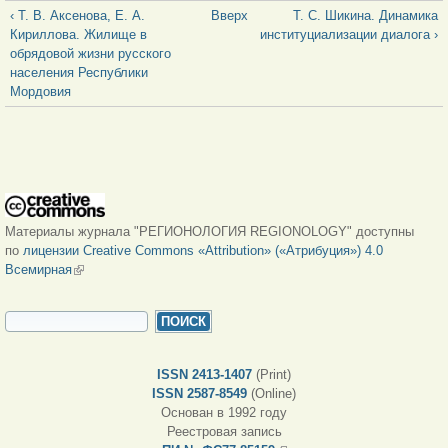
‹ Т. В. Аксенова, Е. А.
Вверх
Т. С. Шикина. Динамика
Кириллова. Жилище в
институциализации диалога ›
обрядовой жизни русского
населения Республики
Мордовия
Материалы журнала "РЕГИОНОЛОГИЯ REGIONOLOGY" доступны
по
лицензии Creative Commons «Attribution» («Атрибуция») 4.0
Всемирная
(внешняя ссылка)
ФОРМА ПОИСКА
Поиск
ISSN 2413-1407
(Print)
ISSN 2587-8549
(Online)
Основан в 1992 году
Реестровая запись