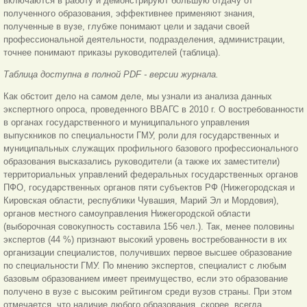
включаются в работу и демонстрируют большую отдачу от
полученного образования, эффективнее применяют знания,
полученные в вузе, глубже понимают цели и задачи своей
профессиональной деятельности, подразделения, администрации,
точнее понимают приказы руководителей (таблица).
Таблица доступна в полной PDF - версии журнала.
Как обстоит дело на самом деле, мы узнали из анализа данных
экспертного опроса, проведенного ВВАГС в 2010 г. О востребованности
в органах государственного и муниципального управления
выпускников по специальности ГМУ, роли для государственных и
муниципальных служащих профильного базового профессионального
образования высказались руководители (а также их заместители)
территориальных управлений федеральных государственных органов
ПФО, государственных органов пяти субъектов РФ (Нижегородская и
Кировская области, республики Чувашия, Марий Эл и Мордовия),
органов местного самоуправления Нижегородской области
(выборочная совокупность составила
156 чел.). Так, менее половины
экспертов (44 %) признают высокий уровень востребованности в их
организации специалистов, получивших первое высшее образование
по специальности ГМУ. По мнению экспертов, специалист с любым
базовым образованием имеет преимущество, если это образование
получено в вузе с высоким рейтингом среди вузов страны. При этом
отмечается, что наличие любого образования, скорее, всегда