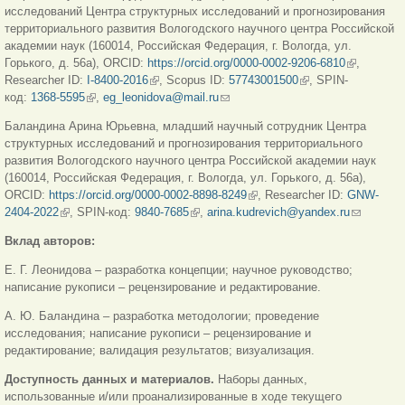
исследований Центра структурных исследований и прогнозирования
территориального развития Вологодского научного центра Российской
академии наук (160014, Российская Федерация, г. Вологда, ул.
Горького, д. 56а), ORCID:
https://orcid.org/0000-0002-9206-6810
(внешняя
,
Researcher ID:
I-8400-2016
(внешняя ссылка)
, Scopus ID:
57743001500
(внешняя ссылка)
, SPIN-
ссылка)
код:
1368-5595
(внешняя ссылка)
,
eg_leonidova@mail.ru
(ссылка для отправки email)
Баландина Арина Юрьевна, младший научный сотрудник Центра
структурных исследований и прогнозирования территориального
развития Вологодского научного центра Российской академии наук
(160014, Российская Федерация, г. Вологда, ул. Горького, д. 56а),
ORCID:
https://orcid.org/0000-0002-8898-8249
(внешняя ссылка)
, Researcher ID:
GNW-
2404-2022
(внешняя ссылка)
, SPIN-код:
9840-7685
(внешняя ссылка)
,
arina.kudrevich@yandex.ru
(ссылка
для
Вклад авторов:
отправки
email)
Е. Г. Леонидова – разработка концепции; научное руководство;
написание рукописи – рецензирование и редактирование.
А. Ю. Баландина – разработка методологии; проведение
исследования; написание рукописи – рецензирование и
редактирование; валидация результатов; визуализация.
Доступность данных и материалов.
Наборы данных,
использованные и/или проанализированные в ходе текущего