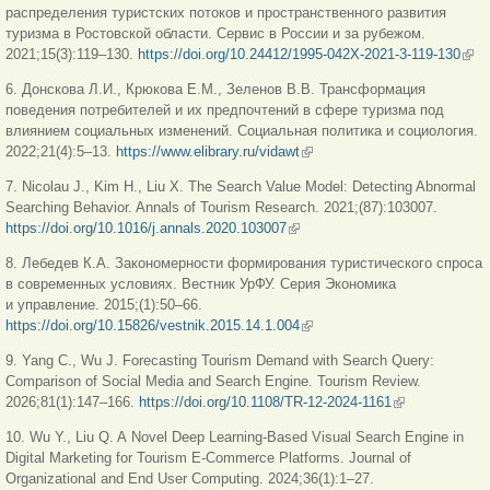
распределения туристских потоков и пространственного развития
туризма в Ростовской области. Сервис в России и за рубежом.
2021;15(3):119–130.
https://doi.org/10.24412/1995-042X-2021-3-119-130
(вн
ссы
6. Донскова Л.И., Крюкова Е.М., Зеленов В.В. Трансформация
поведения потребителей и их предпочтений в сфере туризма под
влиянием социальных изменений. Социальная политика и социология.
2022;21(4):5–13.
https://www.elibrary.ru/vidawt
(внешняя ссылка)
7. Nicolau J., Kim H., Liu X. The Search Value Model: Detecting Abnormal
Searching Behavior. Annals of Tourism Research. 2021;(87):103007.
https://doi.org/10.1016/j.annals.2020.103007
(внешняя ссылка)
8. Лебедев К.А. Закономерности формирования туристического спроса
в современных условиях. Вестник УрФУ. Серия Экономика
и управление. 2015;(1):50–66.
https://doi.org/10.15826/vestnik.2015.14.1.004
(внешняя ссылка)
9. Yang C., Wu J. Forecasting Tourism Demand with Search Query:
Comparison of Social Media and Search Engine. Tourism Review.
2026;81(1):147–166.
https://doi.org/10.1108/TR-12-2024-1161
(внешняя
ссылка)
10. Wu Y., Liu Q. A Novel Deep Learning-Based Visual Search Engine in
Digital Marketing for Tourism E-Commerce Platforms. Journal of
Organizational and End User Computing. 2024;36(1):1–27.