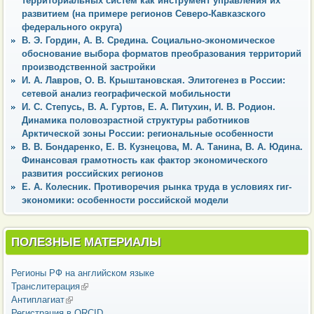
территориальных систем как инструмент управления их
развитием (на примере регионов Северо-Кавказского
федерального округа)
В. Э. Гордин, А. В. Средина. Социально-экономическое
обоснование выбора форматов преобразования территорий
производственной застройки
И. А. Лавров, О. В. Крыштановская. Элитогенез в России:
сетевой анализ географической мобильности
И. С. Степусь, В. А. Гуртов, Е. А. Питухин, И. В. Родион.
Динамика половозрастной структуры работников
Арктической зоны России: региональные особенности
В. В. Бондаренко, Е. В. Кузнецова, М. А. Танина, В. А. Юдина.
Финансовая грамотность как фактор экономического
развития российских регионов
Е. А. Колесник. Противоречия рынка труда в условиях гиг-
экономики: особенности российской модели
ПОЛЕЗНЫЕ МАТЕРИАЛЫ
Регионы РФ на английском языке
Транслитерация
(внешняя ссылка)
Антиплагиат
(внешняя ссылка)
Регистрация в ORCID