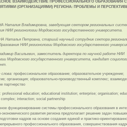
КСНОЕ ВЗАИМОДЕЙСТВИЕ
ПРОФЕССИОНАЛЬНОГО ОБРАЗОВАНИЯ С
ЯТИЯМИ (ОРГАНИЗАЦИЯМИ) РЕГИОНА: ПРОБЛЕМЫ И ПЕРСПЕКТИ
 Наталия Владимировна, заведующая сектором региональных систе
ния НИИ регионологии Мордовского государственного университета.
А Наталья Петровна, старший научный сотрудник сектора регионал
бразования НИИ регионологии Мордовского государственного универс
адимир Васильевич, заместитель директора по научной работе НИИ
огии Мордовского государственного университета, кандидат социолог
ент.
 слова:
профессиональное образование; образовательное учреждение;
ие; организация; образовательно-производственный комплекс; взаимоде
ое партнерство
s:
professional education; educational institution; enterprise; organisation; edu
 complex; interaction; social partnership
ное функционирование системы профессионального образования в инте
-экономического развития региона предполагает решение задач повыше
подготовки кадров на основе создания единой и практико-ориентированн
непрерывного профессионального образования, совершенствования кадр