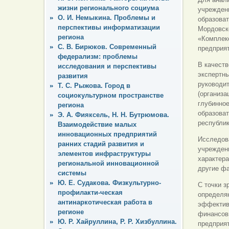
жизни регионального социума
учрежден
О. И. Немыкина. Проблемы и
образоват
перспективы информатизации
Мордовско
региона
«Комплек
С. В. Бирюков. Современный
предприят
федерализм: проблемы
В качест
исследования и перспективы
экспертны
развития
руководи
Т. С. Рыжова. Город в
(организа
социокультурном пространстве
глубинно
региона
образоват
Э. А. Фияксель, Н. Н. Бутрюмова.
республик
Взаимодействие малых
инновационных предприятий
Исследова
ранних стадий развития и
учрежден
элементов инфраструктуры
характера
региональной инновационной
другие ф
системы
Ю. Е. Судакова. Физкультурно-
С точки з
профилакти-ческая
определя
антинаркотическая работа в
эффектив
регионе
финансовы
Ю. Р. Хайруллина, Р. Р. Хизбуллина.
предприят