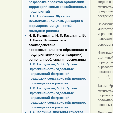
кадров с
разработке проектов организации
комплекса
территорий сельскохозяйственных
предприя
предприятий
востребов
Н. Б. Горбачева. Функции
межпоколенной коммуникации в
Высокоте
формировании ценностей
многоотр
молодежи региона
управлен
Н. В. Ивашкина, Н. П. Касаткина, В.
направлен
В. Козин. Комплексное
современн
взаимодействие
профессионального образования с
Интеграци
предприятиями (организациями)
различной
региона: проблемы и перспективы
определяе
Н. В. Петрушкин, Я. В. Русяев.
образоват
Эффективность отдельных
возможнос
направлений бюджетной
2
и т. п.)
.
поддержки сельскохозяйственного
производства в регионе
Таким об
Н. В. Петрушкин, Я. В. Русяев.
комплексы
Эффективность отдельных
формирова
направлений бюджетной
положител
поддержки сельскохозяйственного
основных 
производства в регионе
Н. О. Колчина. Факторы качества
Для анал