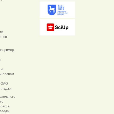
ти
я по
например,
й
 и
м планам
, ОАО
олледж».
ательного
го
плекса
олледж