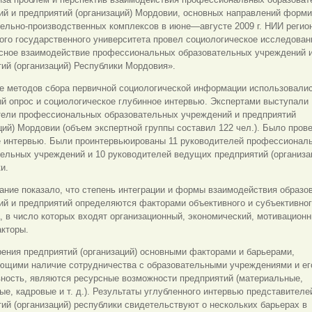
ий и предприятий (организаций) Мордовии, основных направлений форм
ельно-производственных комплексов в июне—августе 2009 г. НИИ регио
го государственного университета провел социологическое исследован
сное взаимодействие профессиональных образовательных учреждений 
ий (организаций) Республики Мордовия».
ве методов сбора первичной социологической информации использовали
й опрос и социоло
гическое глубинное интервью. Экспертами выступали
тели профессиональных образовательных учреждений и предприятий
ций) Мордовии (объем экспертной группы составил 122 чел.). Было пров
е интервью. Были проинтервьюированы 11 руководителей профессионал
ельных учреждений и 10 руководителей ведущих предприятий (организа
и.
ние показало, что степень интеграции и формы взаимодействия образо
ий и предприятий определяются факторами объективного и субъективно
, в число которых входят организационный, экономический, мотивационн
акторы.
рения предприятий (организаций) основными факторами и барьерами,
ющими наличие сотрудничества с образовательными учреждениями и ег
ность, являются ресурсные возможности предприятий (материальные,
е, кадровые и т. д.). Результаты углубленного интервью представителе
ий (организаций) республики свидетельствуют о нескольких барьерах в