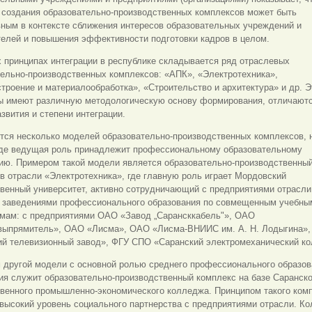
 создания образовательно-производственных комплексов может быть
ным в контексте сближения интересов образовательных учреждений и
телей и повышения эффективности подготовки кадров в целом.
 принципах интеграции в республике складывается ряд отраслевых
ельно-производственных комплексов: «АПК», «Электротехника»,
троение и
материалообработка», «Строительство и архитектура» и др. Э
ы имеют различную методологическую основу формирования, отличаютс
звития и степени интеграции.
тся несколько моделей образовательно-производственных комплексов, 
где ведущая роль принадлежит профессиональному образовательному
ию. Примером такой модели является образовательно-производственны
в отрасли «Электротехника», где главную роль играет Мордовский
венный университет, активно сотрудничающий с предприятиями отрасли
 заведениями профессионального образования по совмещенным учебны
ммам: с предприятиями ОАО «Завод „Сарансккабель"», ОАО
выпрямитель», ОАО «Лисма», ОАО «Лисма-ВНИИС им. А. Н. Лодыгина»
ий телевизионный завод», ФГУ СПО «Саранский электромеханический к
 другой модели с основной ролью среднего профессионального образов
ия служит образовательно-производственный комплекс на базе Саранско
твенного промышленно-экономического колледжа. Принципом такого ком
высокий уровень социального партнерства с предприятиями отрасли. К