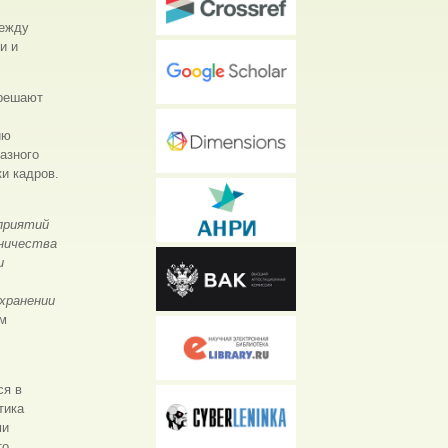
между
и и
 решают
ию
азного
и кадров.
дприятий
дничества
и
хранении
м
ся в
тика
ми
то