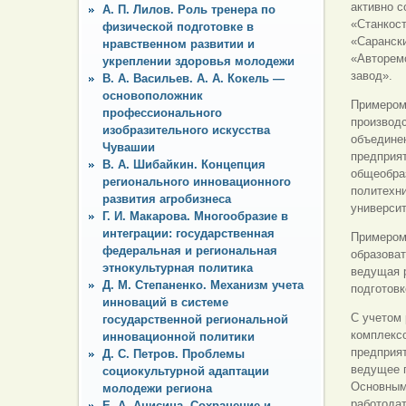
активно 
А. П. Лилов. Роль тренера по
«Станкос
физической подготовке в
«Саранск
нравственном развитии и
«Авторем
укреплении здоровья молодежи
завод».
В. А. Васильев. А. А. Кокель —
основоположник
Примером
профессионального
производ
изобразительного искусства
объединен
Чувашии
предприят
В. А. Шибайкин. Концепция
общеобраз
регионального инновационного
политехн
развития агробизнеса
универси
Г. И. Макарова. Многообразие в
интеграции: государственная
Примером
федеральная и региональная
образова
этнокультурная политика
ведущая р
Д. М. Степаненко. Механизм учета
подготовк
инноваций в системе
С учетом
государственной региональной
комплекс
инновационной политики
предприят
Д. С. Петров. Проблемы
ведущее п
социокультурной адаптации
Основным
молодежи региона
работодат
Е. А. Анисина. Сохранение и