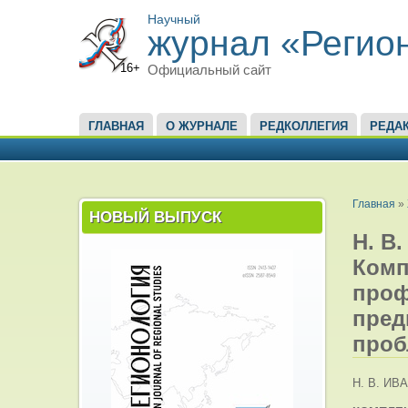
Научный
журнал «Регио
16+
Официальный сайт
ГЛАВНОЕ МЕНЮ
ГЛАВНАЯ
О ЖУРНАЛЕ
РЕДКОЛЛЕГИЯ
РЕДА
ВЫ ЗД
Главная
»
НОВЫЙ ВЫПУСК
Н. В.
Комп
проф
пред
проб
Н. В. ИВ