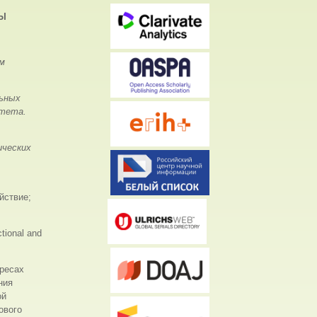
ВЫ
м
ьных
итета.
ических
йствие;
ctional and
ресах
ния
ой
ового