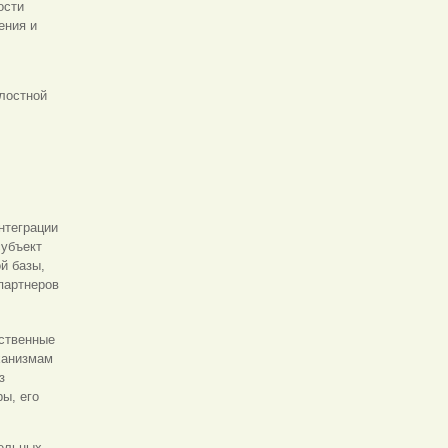
ости
ения и
лостной
нтеграции
субъект
й базы,
партнеров
ственные
ханизмам
з
ы, его
тельных