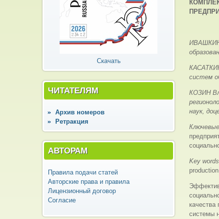
КОМПЛЕ
ПРЕДПРИ
ИВАШКИНА
образова
Скачать
КАСАТКИН
систем о
ЧИТАТЕЛЯМ
КОЗИН Вл
регионол
наук, доц
Архив номеров
Ретракция
Ключевые
предприят
социальн
АВТОРАМ
Key word
production
Правила подачи статей
Авторские права и правила
Эффектив
Лицензионный договор
социально
Согласие
качества 
системы 