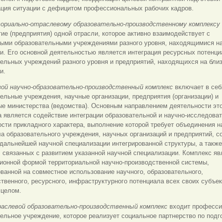
ация ситуации с дефицитом профессиональных рабочих кадров.
ориально-отраслевому образовательно-производственному комплексу
ие (предприятия) одной отрасли, которое активно взаимодействует с
ыми образовательными учреждениями разного уровня, находящимися н
и. Его основной деятельностью является интеграция ресурсных потенц
тельных учреждений разного уровня и предприятий, находящихся на бл
и.
ой научно-образовательно-производственный комплекс
включает в себ
ельные учреждения, научные организации, предприятия (организации) и
ые министерства (ведомства). Основным направлением деятельности эт
 является содействие интеграции образовательной и научно-исследова
сти прикладного характера, выполнение которой требует объединения н
а образовательного учреждения, научных организаций и предприятий, с
дальнейшей научной специализации интегрированной структуры, а такж
 связанных с развитием указанной научной специализации. Комплекс яв
ционной формой территориальной научно-производственной системы,
ванной на совместное использование научного, образовательного,
твенного, ресурсного, инфраструктурного потенциала всех своих субъек
 целом.
аслевой образовательно-производственный комплекс
входит професс
ельное учреждение, которое реализует социальное партнерство по подг