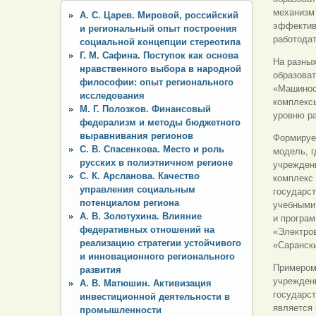
механизм
А. С. Царев. Мировой, российский
эффектив
и региональный опыт построения
работода
социальной концепции стереотипа
Г. М. Сафина. Поступок как основа
На разных
нравственного выбора в народной
образоват
философии: опыт регионального
«Машинос
исследования
комплекс
М. Г. Полозков. Финансовый
уровню ра
федерализм и методы бюджетного
выравнивания регионов
Формируе
С. В. Спасенкова. Место и роль
модель, 
русских в полиэтничном регионе
учрежден
С. К. Арсланова. Качество
комплекс 
управления социальным
государст
потенциалом региона
учебными
А. В. Золотухина. Влияние
и програ
федеративных отношений на
«Электро
реализацию стратегии устойчивого
«Саранск
и инновационного регионального
Примером
развития
учрежден
А. В. Матюшин. Активизация
государс
инвестиционной деятельности в
является 
промышленности