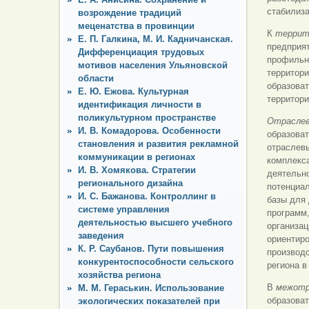
стабилиз
возрождение традиций
меценатства в провинции
К
террит
Е. П. Галкина, М. И. Кадничанская.
предприят
Дифференциация трудовых
профильн
мотивов населения Ульяновской
территори
области
образова
Е. Ю. Ежова. Культурная
территори
идентификация личности в
поликультурном пространстве
Отраслев
И. В. Комадорова. Особенности
образоват
становления и развития рекламной
отраслев
коммуникации в регионах
комплекса
И. В. Хомякова. Стратегии
деятельно
регионального дизайна
потенциал
И. С. Бажанова. Контроллинг в
базы для 
системе управления
программ,
деятельностью высшего учебного
организа
заведения
ориентиро
К. Р. Саубанов. Пути повышения
производс
конкурентоспособности сельского
региона в
хозяйства региона
В
межотр
М. М. Гераськин. Использование
образоват
экологических показателей при