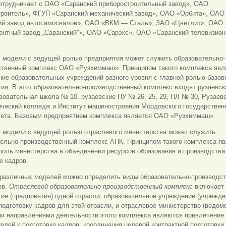
сотрудничает с ОАО «Саранский приборостроительный завод», ОАО
троитель», ФГУП «Саранский механический завод», ОАО «Орбита», ОАО
ий завод автосамосвалов», ОАО «ВКМ — Сталь», ЗАО «Цветлит», ОАО
онтный завод „Саранский"», ОАО «Сарэкс», ОАО «Саранский телевизио
 модели с ведущей ролью предприятия может служить образовательно-
ственный комплекс ОАО «Рузхиммаш». Принципом такого комплекса явл
ие образовательных учреждений разного уровня с главной ролью базов
ия. В этот образовательно-производственный комплекс входят рузаевск
овательная школа № 10, рузаевские ПУ № 26, 25, 29, ПЛ № 30, Рузаев
ический колледж и Институт машиностроения Мордовского государствен
тета. Базовым предприятием комплекса является ОАО «Рузхиммаш».
 модели с ведущей ролью отраслевого министерства может служить
тельно-производственный комплекс АПК. Принципом такого комплекса я
оль министерства в объединении ресурсов образования и производства
е кадров.
 различных моделей можно определить виды образовательно-производс
ов.
Отраслевой образовательно-производственный комплекс
включает 
ие (предприятия) одной отрасли, образовательное учреждение (учрежде
одготовку кадров для этой отрасли, и отраслевое министерство (ведомс
и направлениями деятельности этого комплекса являются привлечение
елей к подготовке кадров, координация целевой контрактной подготовки