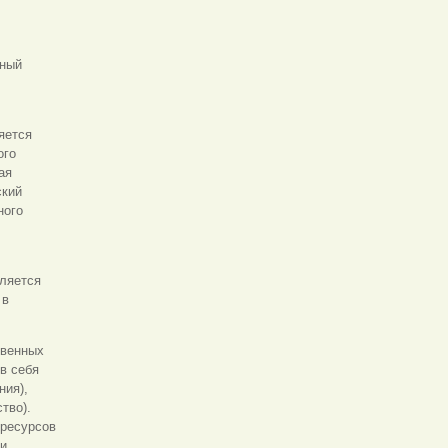
нный
яется
ого
ая
ский
ного
вляется
 в
твенных
в себя
ния),
тво).
 ресурсов
 и