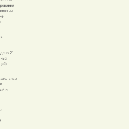
ирования
нологии
ие
и
сь
едено 21
ьных
ций)
вательных
го
ый и
о
й