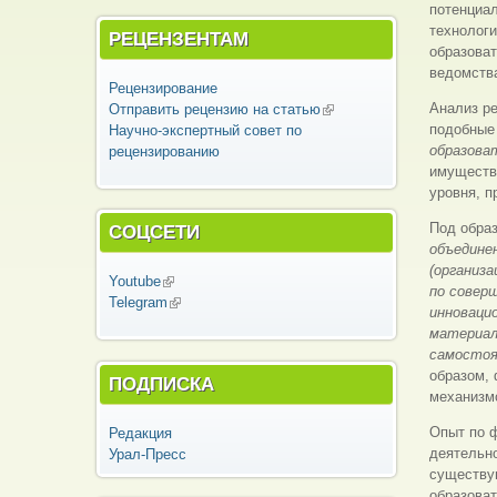
потенциал
технологи
РЕЦЕНЗЕНТАМ
образова
ведомств
Рецензирование
Анализ ре
Отправить рецензию на статью
(внешняя
подобные
Научно-экспертный совет по
ссылка)
образова
рецензированию
имуществе
уровня, п
Под обра
СОЦСЕТИ
объедине
(организ
Youtube
(внешняя ссылка)
по совер
Telegram
(внешняя ссылка)
инноваци
материал
самостоя
образом,
ПОДПИСКА
механизмо
Опыт по 
Редакция
деятельно
Урал-Пресс
существу
образоват