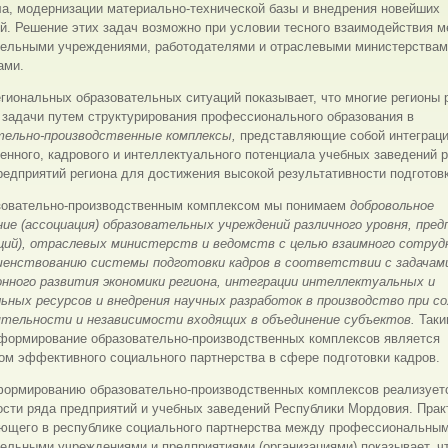
а, модернизации материально-технической базы и внедрения новейших
й. Решение этих задач возможно при условии тесного взаимодействия 
тельными учреждениями, работодателями и отраслевыми министерствам
ами.
гиональных образовательных ситуаций показывает, что многие регионы
 задачи путем структурирования профессионального образования в
тельно-производственные комплексы,
представляющие собой интеграц
нного, кадрового и интеллектуального потенциала учебных заведений р
редприятий региона для достижения высокой результативности подготовк
зовательно-производственным комплексом мы понимаем
добровольное
ние (ассоциация) образовательных учреждений различного уровня, пре
аций), отраслевых министерств и ведомств с целью взаимного сотру
шенствованию системы подготовки кадров в соответствии с задачам
онного развития экономики региона, интеграции интеллектуальных и
ьных ресурсов и внедрения научных разработок в производство при со
тельности и независимости входящих в объединение субъектов.
Таки
 формирование образовательно-производственных комплексов является
м эффективного социального партнерства в сфере подготовки кадров.
формированию образовательно-производственных комплексов реализует
сти ряда предприятий и учебных заведений Республики Мордовия. Прак
ющего в республике социального партнерства между профессиональны
ельными учреждениями и предприятиями (организациями) показывает, ч