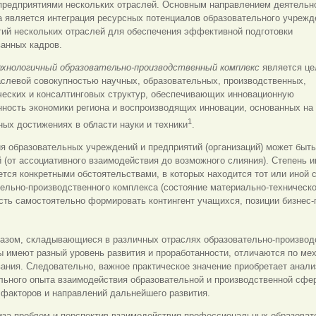
 предприятиями нескольких отраслей. Основным направлением деятельн
 является интеграция ресурсных потенциалов образовательного учрежд
тий нескольких отраслей для обеспечения эффективной подготовки
анных кадров.
хнологичный образовательно-производственный комплекс
является це
аслевой совокупностью научных, образовательных, производственных,
ческих и консалтинговых структур, обеспечивающих инновационную
ность экономики региона и воспроизводящих инновации, основанных на
1
ых достижениях в области науки и техники
.
я образовательных учреждений и предприятий (организаций) может быть
 (от ассоциативного взаимодействия до возможного слияния). Степень и
тся конкретными обстоятельствами, в которых находится тот или иной 
ельно-производственного комплекса (состояние материально-техническо
ть самостоятельно формировать контингент учащихся, позиции бизнес-
разом, складывающиеся в различных отраслях образовательно-производ
 имеют разный уровень развития и проработанности, отличаются по ме
ния. Следовательно, важное практическое значение приобретает анали
ьного опыта взаимодействия образовательной и производственной сфер
факторов и направлений дальнейшего развития.
иза проблем и перспектив взаимодействия профессиональных образова