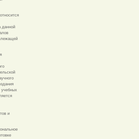
относится
а данной
иалов
излежащей
я
ого
тельской
аучного
оздания
е учебных
ляется
тов и
иональное
отовке