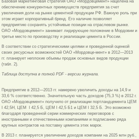
Базовая маркетинговая стратегия ОАО «Мордовцемент» нацелена на
обеспечение конкурентных преимуществ предприятия за счет
увеличения доли на рынке цементной продукции РФ. Важную роль при
этом играет корпоративный бренд. Его наличие позволяет
предприятию сохранять устойчивые позиции на отраслевом рынке.
ОАО «Мордовцемент» занимает лидирующее положение в Мордовии и
третье место по производству и реализации цемента в России.
В соответствии со стратегическими целями и проведенной оценкой
своих ресурсных возможностей ОАО «Мордовце-мент» в 2012—2013
гг. планирует неплохие объемы продаж основных видов продукции
(табл. 2).
Таблица доступна в полной PDF - версии журнала.
Предприятие в 2012—2013 гг. намерено увеличить доходы на 14,9 и
33,6 % соответственно. Значительную часть доходов (75,3 %) в 2012 г.
ОАО «Мордовцемент» получило от реализации портландцемента ЦЕМ
I 42,5Н, ЦЕМ I 42,5 Б, ЦЕМ I 42,5 Б1 и ЦЕМ I 32,5 Б. Это возможно
благодаря проведенной серии коммерческих переговоров с
иностранными и отечественными компаниями и подписанию ряда
крупных контрактов на поставку цемента этих марок.
В 2013 г. планируется увеличение доходов компании на 2025 млн руб.,