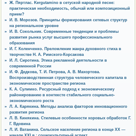
Ж. Пяртлас. Kergutamino в сетуской народной песне:
практическая необходимость, обычай или композиционный
прием?
И. В. Морозов. Принципы формирования сетевых структур
на региональном уровне
И. В. Сокольник. Современные тенденции и проблемы
развития рынка услуг высшего профессионального
образования
И. Г. Коленченко. Преломление жанра духовного стиха в
творчестве Н. А. Римского-Корсакова
И. Л. Сиротина. Этика рекламной деятельности в
современной России
И. Ф. Дедкова, Т. И. Петрова, А. В. Махортова.
Воспроизводственная структура человеческого капитала в
экономическом пространстве региона
К. А. Сулимко. Ресурсный подход к экономическому
районированию в контексте стабильного социально-
экономического роста
Л. А. Карякина. Методы анализа факторов инновационного
развития региона
Л. В. Кинякина. Стилевые особенности хоровых обработок Г.
Г. Вдовина
Л. И. Ватанина. Сельское население региона в конце XX —
начале XXI в.: социокультурный аспект