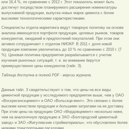
или 16,4 %, по сравнению с 2012 г. Этот показатель может быть
достигнут посредством планируемого расширения номенклатуры
выпускаемой продукции, выпуска новых марок цемента с более
высокими технологическими характеристиками.
Специалисты отдела маркетинга ведут товарную политику на основе
анализа имеющегося портфеля продукции, целевых рынков, товаров
конкурентов, ожиданий и предпочтений покупателей. При этом они
активно сотрудничают с отделом НИОКР. В 2011 г. доля новой
продукции компании увеличилась до 10 % по сравнению с 2010 г. (7
%). Ценовая политика предприятия разрабатывается с учетом
изучения рыночных ситуаций, т. е. во внимание берутся
преимущественно цены конкурентов (табл. 3).
Таблица доступна в полной PDF - версии журнала.
Данные табл. 3 свидетельствуют о том, что цены на все виды
цементной продукции у исследуемого предприятия выше, чем у ОАО
«Воскресенскцемент» и ОАО «Вольскце-мент». Это связано с более
высоким качеством продукции и большими затратами на ее доставку.
При этом цены на продукцию ОАО «Мордовцемент» несколько ниже,
чем на аналогичную продукцию в ЗАО «Белгородский цементный
завод» и ЗАО «Жигулевские стройматериалы», что обусловлено более
низкими транспортными расходами.