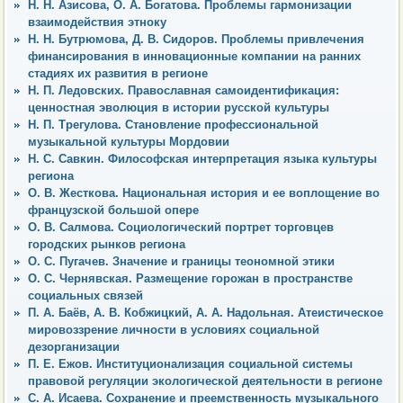
Н. Н. Азисова, О. А. Богатова. Проблемы гармонизации
взаимодействия этноку
Н. Н. Бутрюмова, Д. В. Сидоров. Проблемы привлечения
финансирования в инновационные компании на ранних
стадиях их развития в регионе
Н. П. Ледовских. Православная самоидентификация:
ценностная эволюция в истории русской культуры
Н. П. Трегулова. Становление профессиональной
музыкальной культуры Мордовии
Н. С. Савкин. Философская интерпретация языка культуры
региона
О. В. Жесткова. Национальная история и ее воплощение во
французской большой опере
О. В. Салмова. Социологический портрет торговцев
городских рынков региона
О. С. Пугачев. Значение и границы теономной этики
О. С. Чернявская. Размещение горожан в пространстве
социальных связей
П. А. Баёв, А. В. Кобжицкий, А. А. Надольная. Атеистическое
мировоззрение личности в условиях социальной
дезорганизации
П. Е. Ежов. Институционализация социальной системы
правовой регуляции экологической деятельности в регионе
С. А. Исаева. Сохранение и преемственность музыкального