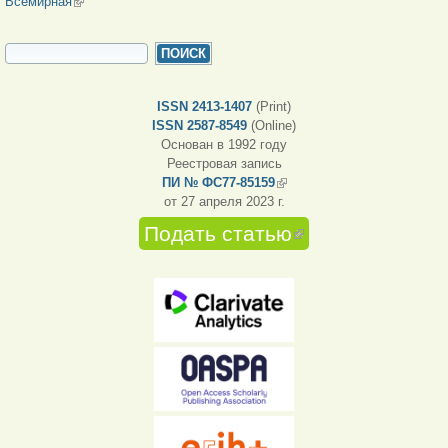
Всемирная
(внешняя ссылка)
ФОРМА ПОИСКА
Поиск
ISSN 2413-1407
(Print)
ISSN 2587-8549
(Online)
Основан в 1992 году
Реестровая запись
ПИ № ФС77-85159
(внешняя ссылка)
от 27 апреля 2023 г.
Подать статью
(внешняя
ссылка)