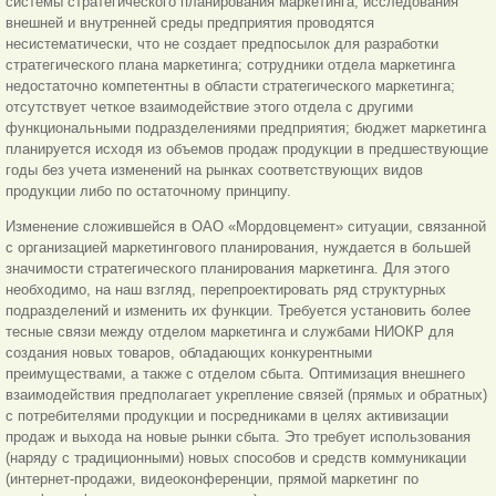
системы стратегического планирования маркетинга; исследования
внешней и внутренней среды предприятия проводятся
несистематически, что не создает предпосылок для разработки
стратегического плана маркетинга; сотрудники отдела маркетинга
недостаточно компетентны в области стратегического маркетинга;
отсутствует четкое взаимодействие этого отдела с другими
функциональными подразделениями предприятия; бюджет маркетинга
планируется исходя из объемов продаж продукции в предшествующие
годы без учета изменений на рынках соответствующих видов
продукции либо по остаточному принципу.
Изменение сложившейся в ОАО «Мордовцемент» ситуации, связанной
с организацией маркетингового планирования, нуждается в большей
значимости стратегического планирования маркетинга. Для этого
необходимо, на наш взгляд, перепроектировать ряд структурных
подразделений и изменить их функции. Требуется установить более
тесные связи между отделом маркетинга и службами НИОКР для
создания новых товаров, обладающих конкурентными
преимуществами, а также с отделом сбыта. Оптимизация внешнего
взаимодействия предполагает укрепление связей (прямых и обратных)
с потребителями продукции и посредниками в целях активизации
продаж и выхода на новые рынки сбыта. Это требует использования
(наряду с традиционными) новых способов и средств коммуникации
(интернет-продажи, видеоконференции, прямой маркетинг по