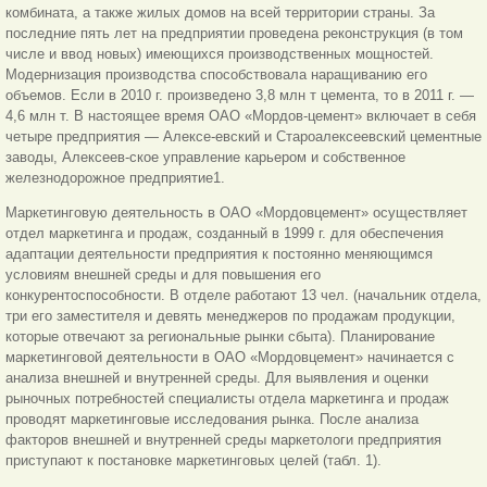
комбината, а также жилых домов на всей территории страны. За
последние пять лет на предприятии проведена реконструкция (в том
числе и ввод новых) имеющихся производственных мощностей.
Модернизация производства способствовала наращиванию его
объемов. Если в 2010 г. произведено 3,8 млн т цемента, то в 2011 г. —
4,6 млн т. В настоящее время ОАО «Мордов-цемент» включает в себя
четыре предприятия — Алексе-евский и Староалексеевский цементные
заводы, Алексеев-ское управление карьером и собственное
железнодорожное предприятие1.
Маркетинговую деятельность в ОАО «Мордовцемент» осуществляет
отдел маркетинга и продаж, созданный в 1999 г. для обеспечения
адаптации деятельности предприятия к постоянно меняющимся
условиям внешней среды и для повышения его
конкурентоспособности. В отделе работают 13 чел. (начальник отдела,
три его заместителя и девять менеджеров по продажам продукции,
которые отвечают за региональные рынки сбыта). Планирование
маркетинговой деятельности в ОАО «Мордовцемент» начинается с
анализа внешней и внутренней среды. Для выявления и оценки
рыночных потребностей специалисты отдела маркетинга и продаж
проводят маркетинговые исследования рынка. После анализа
факторов внешней и внутренней среды маркетологи предприятия
приступают к постановке маркетинговых целей (табл. 1).