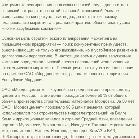
инструмента реагирования на вызовы внешней среды давно стала
аксиомой в странах с развитой рыночной экономикой. Умелое
использование концептуальных подходов к стратегическому
планированию маркетинга в реальной практике обеспечивает успех
многим зарубежным компаниям.
Основная цель стратегического планирования маркетинга на
промышленном предприятии — поиск конкурентных преимуществ,
обеспечивающих не только его выживание, но и устойчивое развитие в
долгосрочной перспективе. В настоящее время лучшие зарубежные
компании определили широкий спектр направлений использования
стратегического маркетинга. Рассмотрим практику его использования
на примере ОАО «Мордовцемент», расположенного на территории
Республики Мордовия.
ОАО «Мордовцемент» — крупнейшее предприятие по производству
цемента в России. На его долю приходится более 60 % от общего
объема производства строительных материалов Мордовии. За 50 лет
ОАО «Мордовцемент» произвело 96,5 млн т цемента, который
использовался при строительстве гидроэлектростанций на Волге,
Каме и ирригационных каналов в странах Средней Азии, возведении
портов в Мурманске, Архангельске, Находке и Таллине, строительстве
метрополитена в Нижнем Новгороде, заводов КамАЗ и ВАЗ,
Чебоксарского тракторного завода, Череповецкого металлургического