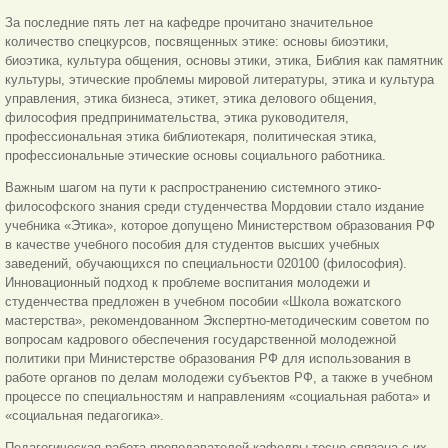
За последние пять лет на кафедре прочитано значительное
количество спецкурсов, посвященных этике: основы биоэтики,
биоэтика, культура общения, основы этики, этика, Библия как памятник
культуры, этические проблемы мировой литературы, этика и культура
управления, этика бизнеса, этикет, этика делового общения,
философия предпринимательства, этика руководителя,
профессиональная этика библиотекаря, политическая этика,
профессиональные этические основы социального работника.
Важным шагом на пути к распространению системного этико-
философского знания среди студенчества Мордовии стало издание
учебника «Этика», которое допущено Министерством образования РФ
в качестве учебного пособия для студентов высших учебных
заведений, обучающихся по специальности 020100 (философия).
Инновационный подход к проблеме воспитания молодежи и
студенчества предложен в учебном пособии «Школа вожатского
мастерства», рекомендованном Экспертно-методическим советом по
вопросам кадрового обеспечения государственной молодежной
политики при Министерстве образования РФ для использования в
работе органов по делам молодежи субъектов РФ, а также в учебном
процессе по специальностям и направлениям «социальная работа» и
«социальная педагогика».
Педагогическая работа преподавателей кафедры тесно связана с их