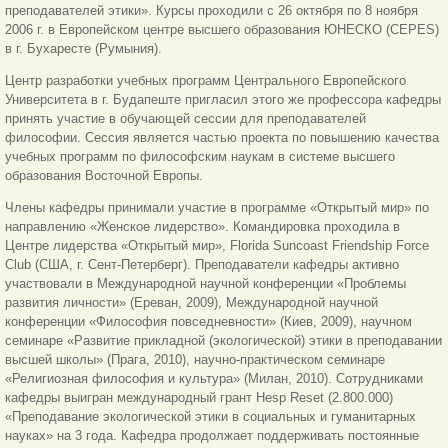
преподавателей этики». Курсы проходили с 26 октября по 8 ноября
2006 г. в Европейском центре высшего образования ЮНЕСКО (CEPES)
в г. Бухаресте (Румыния).
Центр разработки учебных программ Центрального Европейского
Университета в г. Будапеште пригласил этого же профессора кафедры
принять участие в обучающей сессии для преподавателей
философии. Сессия является частью проекта по повышению качества
учебных программ по философским наукам в системе высшего
образования Восточной Европы.
Члены кафедры принимали участие в программе «Открытый мир» по
направлению «Женское лидерство». Командировка проходила в
Центре лидерства «Открытый мир», Florida Suncoast Friendship Force
Club (США, г. Сент-Петерберг). Преподаватели кафедры активно
участвовали в Международной научной конференции «Проблемы
развития личности» (Ереван, 2009), Международной научной
конференции «Философия повседневности» (Киев, 2009), научном
семинаре «Развитие прикладной (экологической) этики в преподавании
высшей школы» (Прага, 2010), научно-практическом семинаре
«Религиозная философия и культура» (Милан, 2010). Сотрудниками
кафедры выигран международный грант Hesp Reset (2.800.000)
«Преподавание экологической этики в социальных и гуманитарных
науках» на 3 года. Кафедра продолжает поддерживать постоянные