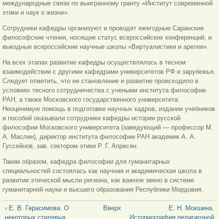
международные связи по выигранному гранту «Институт современной
этики и наук о жизни».
Сотрудники кафедры организуют и проводят ежегодные Саранские
философские чтения, носящие статус всероссийских конференций, и
выездные всероссийские научные школы «Виртуалистики и аретеи».
На всех этапах развитие кафедры осуществлялось в тесном
взаимодействии с другими кафедрами университетов РФ и зарубежья.
Следует отметить, что ее становление и развитие происходило в
условиях тесного сотрудничества с учеными института философии
РАН, а также Московского государственного университета.
Неоценимую помощь в подготовке научных кадров, издании учебников
и пособий оказывали сотрудники кафедры истории русской
философии Московского университета (заведующий — профессор М.
А. Маслин), директор института философии РАН академик А. А.
Гуссейнов, зав. сектором этики Р. Г. Апресян.
Таким образом, кафедра философии для гуманитарных
специальностей состоялась как научная и академическая школа в
развитии этической мысли региона, как важное звено в системе
гуманитарной науки и высшего образования Республики Мордовия.
‹ Е. В. Герасимова. О
Вверх
Е. Н. Мокшина.
некоторых стилевых
Историография религиозной