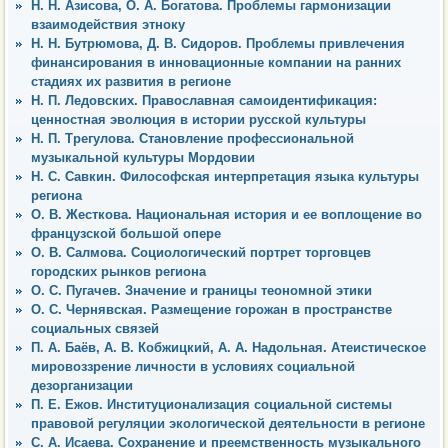
Н. Н. Азисова, О. А. Богатова. Проблемы гармонизации
взаимодействия этноку
Н. Н. Бутрюмова, Д. В. Сидоров. Проблемы привлечения
финансирования в инновационные компании на ранних
стадиях их развития в регионе
Н. П. Ледовских. Православная самоидентификация:
ценностная эволюция в истории русской культуры
Н. П. Трегулова. Становление профессиональной
музыкальной культуры Мордовии
Н. С. Савкин. Философская интерпретация языка культуры
региона
О. В. Жесткова. Национальная история и ее воплощение во
французской большой опере
О. В. Салмова. Социологический портрет торговцев
городских рынков региона
О. С. Пугачев. Значение и границы теономной этики
О. С. Чернявская. Размещение горожан в пространстве
социальных связей
П. А. Баёв, А. В. Кобжицкий, А. А. Надольная. Атеистическое
мировоззрение личности в условиях социальной
дезорганизации
П. Е. Ежов. Институционализация социальной системы
правовой регуляции экологической деятельности в регионе
С. А. Исаева. Сохранение и преемственность музыкального