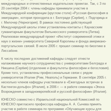
международных и отечественных издательских проектах. Так, с 3 по
20 сентября 2004 г. члены кафедры принимали участие в
Международной конференции (круглом столе) «Русская философия в
эмиграции», которая проходила в г. Белграде (Сербия), г. Подгорица и
г. Милочер (Черногория). В рамках постоянно действующей
Международной школы этики установлены контакты с Каунасским
гуманитарным факультетом Вильнюсского университета (Литва).
Реализован международный проект «Институт современной этики и
наук о жизни» университета Северной Каролины и фонда американо-
португальских связей. В июле 2005 г. прошел семинар по биоэтике в
Лиссабоне.
К числу последних достижений кафедры следует отнести
налаживание научного сотрудничества с университетами Белграда и
Никшича (Сербия) (отделение и факультеты философии и богословия).
Кроме того, установлены профессиональные связи с рядом
университетов Италии (Рим, Неаполь) и Германии. В сентябре 2005 г.
несколько членов кафедры участвовали в «Ежегодных встречах в
Кастенгон-дольфо» (Италия), в 2006 г. — в работе семинара «Эпоха
Возрождения в западноевропейской и русской философии» (Италия).
ЮНЕСКО совместно с Израильской национальной Комиссией по
ЮНЕСКО пригласило профессора кафедры А. А. Сычева принять
участие в работе семинара по программе «Обучающие курсы для