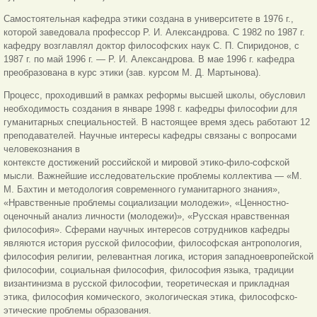
Самостоятельная кафедра этики создана в университете в 1976 г.,
которой заведовала профессор Р. И. Александрова. С 1982 по 1987 г.
кафедру возглавлял доктор философских наук С. П. Спиридонов, с
1987 г. по май 1996 г. — Р. И. Александрова. В мае 1996 г. кафедра
преобразована в курс этики (зав. курсом М. Д. Мартынова).
Процесс, проходивший в рамках реформы высшей школы, обусловил
необходимость создания в январе 1998 г. кафедры философии для
гуманитарных специальностей. В настоящее время здесь работают 12
преподавателей. Научные интересы кафедры связаны с вопросами
человекознания в
контексте достижений российской и мировой этико-фило-софской
мысли. Важнейшие исследовательские проблемы коллектива — «М.
М. Бахтин и методология современного гуманитарного знания»,
«Нравственные проблемы социализации молодежи», «Ценностно-
оценочный анализ личности (молодежи)», «Русская нравственная
философия». Сферами научных интересов сотрудников кафедры
являются история русской философии, философская антропология,
философия религии, релевантная логика, история западноевропейской
философии, социальная философия, философия языка, традиции
византинизма в русской философии, теоретическая и прикладная
этика, философия комического, экологическая этика, философско-
этические проблемы образования.