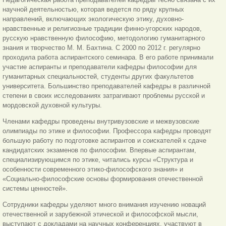
научной деятельностью, которая ведется по ряду крупных
направлений, включающих экологическую этику, духовно-
нравственные и религиозные традиции финно-угорских народов,
русскую нравственную философию, методологию гуманитарного
знания и творчество М. М. Бахтина. С 2000 по 2012 г. регулярно
проходила работа аспирантского семинара. В его работе принимали
участие аспиранты и преподаватели кафедры философии для
гуманитарных специальностей, студенты других факультетов
университета. Большинство преподавателей кафедры в различной
степени в своих исследованиях затрагивают проблемы русской и
мордовской духовной культуры.
Членами кафедры проведены внутривузовские и межвузовские
олимпиады по этике и философии. Профессора кафедры проводят
большую работу по подготовке аспирантов и соискателей к сдаче
кандидатских экзаменов по философии. Впервые аспирантам,
специализирующимся по этике, читались курсы «Структура и
особенности современного этико-философского знания» и
«Социально-философские основы формирования отечественной
системы ценностей».
Сотрудники кафедры уделяют много внимания изучению новаций
отечественной и зарубежной этической и философской мысли,
выступают с докладами на научных конференциях, участвуют в