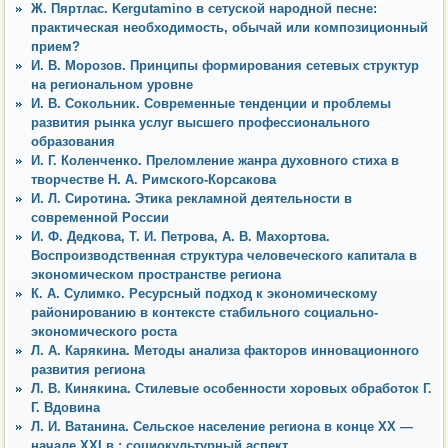
Ж. Пяртлас. Kergutamino в сетуской народной песне:
практическая необходимость, обычай или композиционный
прием?
И. В. Морозов. Принципы формирования сетевых структур
на региональном уровне
И. В. Сокольник. Современные тенденции и проблемы
развития рынка услуг высшего профессионального
образования
И. Г. Коленченко. Преломление жанра духовного стиха в
творчестве Н. А. Римского-Корсакова
И. Л. Сиротина. Этика рекламной деятельности в
современной России
И. Ф. Дедкова, Т. И. Петрова, А. В. Махортова.
Воспроизводственная структура человеческого капитала в
экономическом пространстве региона
К. А. Сулимко. Ресурсный подход к экономическому
районированию в контексте стабильного социально-
экономического роста
Л. А. Карякина. Методы анализа факторов инновационного
развития региона
Л. В. Кинякина. Стилевые особенности хоровых обработок Г.
Г. Вдовина
Л. И. Ватанина. Сельское население региона в конце XX —
начале XXI в.: социокультурный аспект