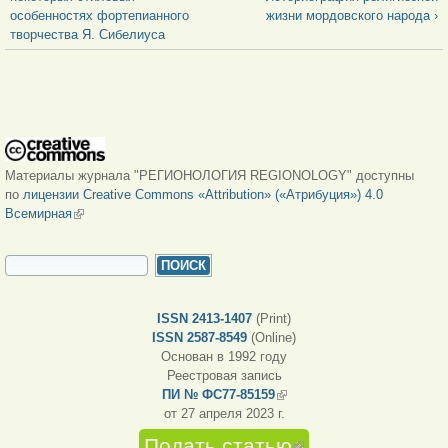
особенностях фортепианного
жизни мордовского народа ›
творчества Я. Сибелиуса
Материалы журнала "РЕГИОНОЛОГИЯ REGIONOLOGY" доступны
по
лицензии Creative Commons «Attribution» («Атрибуция») 4.0
Всемирная
(внешняя ссылка)
ФОРМА ПОИСКА
Поиск
ISSN 2413-1407
(Print)
ISSN 2587-8549
(Online)
Основан в 1992 году
Реестровая запись
ПИ № ФС77-85159
(внешняя ссылка)
от 27 апреля 2023 г.
Подать статью
(внешняя