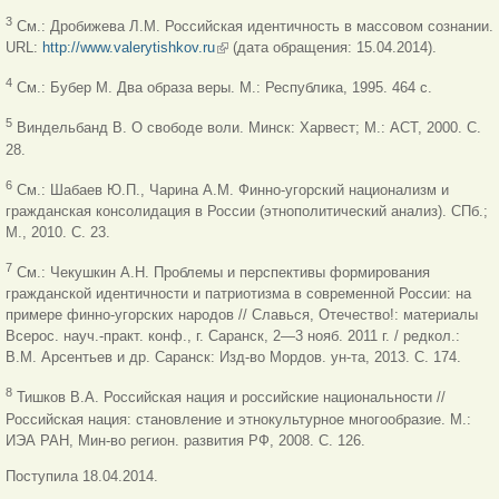
3
См.: Дробижева Л.М. Российская идентичность в массовом сознании.
URL:
http://www.valerytishkov.ru
(внешняя ссылка)
(дата обращения: 15.04.2014).
4
См.: Бубер М. Два образа веры. М.: Республика, 1995. 464 с.
5
Виндельбанд В. О свободе воли. Минск: Харвест; М.: АСТ, 2000. С.
28.
6
См.: Шабаев Ю.П., Чарина А.М. Финно-угорский национализм и
гражданская консолидация в России (этнополитический анализ). СПб.;
М., 2010. С. 23.
7
См.: Чекушкин А.Н. Проблемы и перспективы формирования
гражданской идентичности и патриотизма в современной России: на
примере финно-угорских народов // Славься, Отечество!: материалы
Всерос. науч.-практ. конф., г. Саранск, 2—3 нояб. 2011 г. / редкол.:
В.М. Арсентьев и др. Саранск: Изд-во Мордов. ун-та, 2013. С. 174.
8
Тишков В.А. Российская нация и российские национальности //
Российская нация: становление и этнокультурное многообразие. М.:
ИЭА РАН, Мин-во регион. развития РФ, 2008. С. 126.
Поступила 18.04.2014.