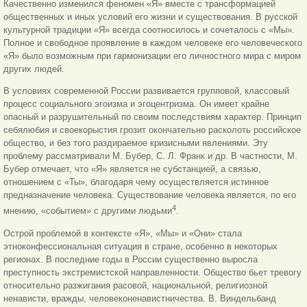
Качественно изменился феномен «Я» вместе с трансформацией
общественных и иных условий его жизни и существования. В русской
культурной традиции «Я» всегда соотносилось и сочеталось с «Мы».
Полное и свободное проявление в каждом человеке его человеческого
«Я» было возможным при гармонизации его личностного мира с миром
других людей.
В условиях современной России развивается групповой, классовый
процесс социального эгоизма и эгоцентризма. Он имеет крайне
опасный и разрушительный по своим последствиям характер. Принцип
себялюбия и своекорыстия грозит окончательно расколоть российское
общество, и без того раздираемое кризисными явлениями. Эту
проблему рассматривали М. Бубер, С. Л. Франк и др. В частности, М.
Бубер отмечает, что «Я» является не субстанцией, а связью,
отношением с «Ты», благодаря чему осуществляется истинное
предназначение человека. Существование человека является, по его
4
мнению, «событием» с другими людьми
.
Острой проблемой в контексте «Я», «Мы» и «Они» стала
этноконфессиональная ситуация в стране, особенно в некоторых
регионах. В последние годы в России существенно выросла
преступность экстремистской направленности. Общество бьет тревогу
относительно разжигания расовой, национальной, религиозной
ненависти, вражды, человеконенавистничества. В. Виндельбанд