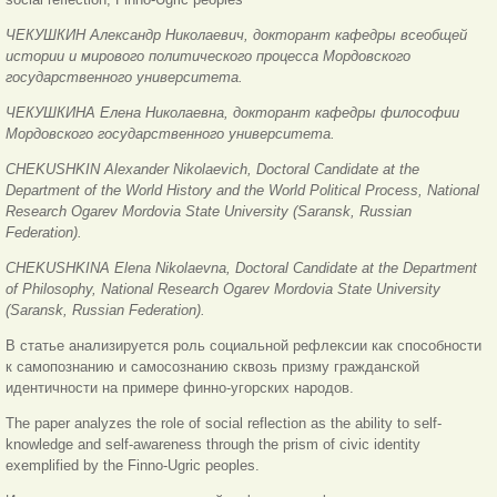
ЧЕКУШКИН Александр Николаевич, докторант кафедры всеобщей
истории и мирового политического процесса Мордовского
государственного университета.
ЧЕКУШКИНА Елена Николаевна, докторант кафедры философии
Мордовского государственного университета.
CHEKUSHKIN Alexander Nikolaevich, Doctoral Candidate at the
Department of the World History and the World Political Process, National
Research Ogarev Mordovia State University (Saransk, Russian
Federation).
CHEKUSHKINA Elena Nikolaevna, Doctoral Candidate at the Department
of Philosophy, National Research Ogarev Mordovia State University
(Saransk, Russian Federation).
В статье анализируется роль социальной рефлексии как способности
к самопознанию и самосознанию сквозь призму гражданской
идентичности на примере финно-угорских народов.
The paper analyzes the role of social reflection as the ability to self-
knowledge and self-awareness through the prism of civic identity
exemplified by the Finno-Ugric peoples.