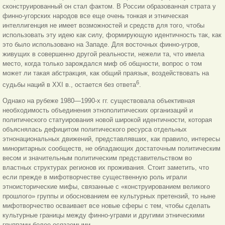
сконструированный он стал фактом. В России образованная страта у
финно-угорских народов все еще очень тонкая и этническая
интеллигенция не имеет возможностей и средств для того, чтобы
использовать эту идею как силу, формирующую идентичность так, как
это было использовано на Западе. Для восточных финно-угров,
живущих в совершенно другой реальности, нежели та, что имела
место, когда только зарождался миф об общности, вопрос о том
может ли такая абстракция, как общий праязык, воздействовать на
6
судьбы наций в XXI в., остается без ответа
.
Однако на рубеже 1980—1990-х гг. существовала объективная
необходимость объединения этнополитических организаций и
политического статуирования новой широкой идентичности, которая
объяснялась дефицитом политического ресурса отдельных
этнонациональных движений, представлявших, как правило, интересы
миноритарных сообществ, не обладающих достаточным политическим
весом и значительным политическим представительством во
властных структурах регионов их проживания. Стоит заметить, что
если прежде в мифотворчестве существенную роль играли
этноисторические мифы, связанные с «конструированием великого
прошлого» группы и обоснованием ее культурных претензий, то ныне
мифотворчество осваивает все новые сферы с тем, чтобы сделать
культурные границы между финно-уграми и другими этническими
группами более осязаемыми.