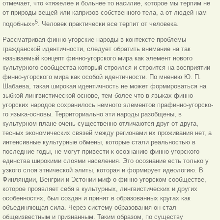
отмечает, что «тяжелее и больнее то насилие, которое мы терпим не
от природы вещей или капризов собственного тела, а от людей нам
5
подобных»
. Человек практически все терпит от человека.
Рассматривая финно-угорские народы в контексте проблемы
гражданской идентичности, следует обратить внимание на так
называемый концепт финно-угорского мира как элемент нового
культурного сообщества который строился и строится на восприятии
финно-угорского мира как особой идентичности. По мнению Ю. П.
Шабаева, такая широкая идентичность не может формироваться на
зыбкой лингвистической основе, тем более что в языках финно-
угорских народов сохранилось немного элементов прафинно-угорско-
го языка-основы. Территориально эти народы разобщены, в
культурном плане очень существенно отличаются друг от друга,
тесных экономических связей между регионами их проживания нет, а
интенсивные культурные обмены, которые стали реальностью в
последние годы, не могут привести к осознанию финно-угорского
единства широкими слоями населения. Это осознание есть только у
узкого слоя этнической элиты, которая и формирует идеологию. В
Финляндии, Венгрии и Эстонии миф о финно-угорском сообществе,
которое проявляет себя в культурных, лингвистических и других
особенностях, был создан и принят в образованных кругах как
объединяющая сила. Через систему образования он стал
общеизвестным и признанным. Таким образом, по существу