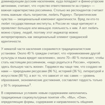
доминирующим русским населением, куда попадают и финно-угорские
автономии, считают, что «чувство ответственности за страну» —
важная характеристика россиянина. Столько же респондентов считают
очень важным «быть патриотом, любить Родину». Патриотические
чувства — эмоциональный компонент идентичности. Вряд ли кто-то
любит государственные институты, в России их чаще критикуют и
проявляют большую или меньшую лояльность к ним. А вот любить
можно страну, людей, поэтому этот индикатор можно
интерпретировать как эмоциональный элемент гражданской
идентичности.
У немалой части населения сохраняются традиционалистские
установки. Около 40 % граждан считают, что «проникновение другой
культуры и языка вредит населению», около 70—80 % полагают, чтобы
стать настоящим россиянином, «надо родиться в России», «прожить
здесь большую часть жизни». Гордимся мы чаще тем, что создано не
нами — природными ресурсами (86 %), историей (36 %), литературой и
искусством (90 %), а вот то, что зависит от нас самих — уровень
образования, экономические достижения, составляет гордость только
3
у 50 % опрошенных
.
В современных условиях новым содержанием наполнились
традиционные социокультурные понятия «Я», «Мы», «Они»,
определяющие формы, содержание и направленность общения.