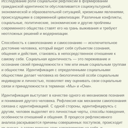
Исследование роли социальной рефлексии в формировании
гражданской идентичности обусловливается социокультурной,
экономической и образовательной ситуацией, кризисными явлениями,
происходящими в современной цивилизации. Различные конфликты,
социальные, политические, экономические и другие проблемы
современного общества ставят его на грань выживания и требуют
неотложных решений и модернизации.
Способность к самопознанию и самосознанию — исключительное
достояние человека, который видит себя субъектом сознания,
общения и действия, становясь в непосредственное отношение к
самому себе. Социальная идентичность — это переживание и
осознание своей принадлежности к тем или иным социальным группам
и общностям. Идентификация с определенными социальными
общностями делает человека из биологической особи социальным
индивидом и личностью, позволяет ему оценивать свои социальные
связи и принадлежности в терминах «Мы» и «Они».
Идентификация выступает в качестве одного из механизмов познания
и понимания другого человека. Рефлексия как механизм самопознания
связана с идентификацией. С одной стороны, идентифицируясь с
другим, человек выделяет его личностные черты, способы поведения,
особенности отношений и общения. В процессе рефлексивного
анализа раскрываются причины совершенных поступков, происходит
их оценка, а затем перенос этих характеристик на себя, и