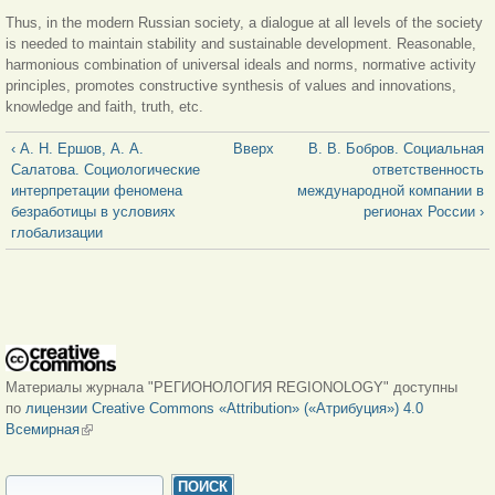
Thus, in the modern Russian society, a dialogue at all levels of the society
is needed to maintain stability and sustainable development. Reasonable,
harmonious combination of universal ideals and norms, normative activity
principles, promotes constructive synthesis of values and innovations,
knowledge and faith, truth, etc.
‹ А. Н. Ершов, А. А.
Вверх
В. В. Бобров. Социальная
Салатова. Социологические
ответственность
интерпретации феномена
международной компании в
безработицы в условиях
регионах России ›
глобализации
Материалы журнала "РЕГИОНОЛОГИЯ REGIONOLOGY" доступны
по
лицензии Creative Commons «Attribution» («Атрибуция») 4.0
Всемирная
(внешняя ссылка)
ФОРМА ПОИСКА
Поиск