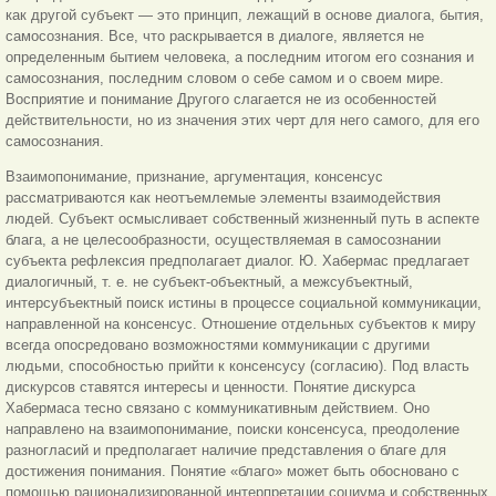
как другой субъект — это принцип, лежащий в основе диалога, бытия,
самосознания. Все, что раскрывается в диалоге, является не
определенным бытием человека, а последним итогом его сознания и
самосознания, последним словом о себе самом и о своем мире.
Восприятие и понимание Другого слагается не из особенностей
действительности, но из значения этих черт для него самого, для его
самосознания.
Взаимопонимание, признание, аргументация, консенсус
рассматриваются как неотъемлемые элементы взаимодействия
людей. Субъект осмысливает собственный жизненный путь в аспекте
блага, а не целесообразности, осуществляемая в самосознании
субъекта рефлексия предполагает диалог. Ю. Хабермас предлагает
диалогичный, т. е. не субъект-объектный, а межсубъектный,
интерсубъектный поиск истины в процессе социальной коммуникации,
направленной на консенсус. Отношение отдельных субъектов к миру
всегда опосредовано возможностями коммуникации с другими
людьми, способностью прийти к консенсусу (согласию). Под власть
дискурсов ставятся интересы и ценности. Понятие дискурса
Хабермаса тесно связано с коммуникативным действием. Оно
направлено на взаимопонимание, поиски консенсуса, преодоление
разногласий и предполагает наличие представления о благе для
достижения понимания. Понятие «благо» может быть обосновано с
помощью рационализированной интерпретации социума и собственных