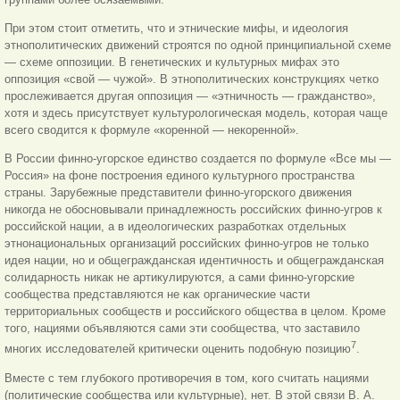
При этом стоит отметить, что и этнические мифы, и идеология
этнополитических движений строятся по одной принципиальной схеме
— схеме оппозиции. В генетических и культурных мифах это
оппозиция «свой — чужой». В этнополитических конструкциях четко
прослеживается другая оппозиция — «этничность — гражданство»,
хотя и здесь присутствует культурологическая модель, которая чаще
всего сводится к формуле «коренной — некоренной».
В России финно-угорское единство создается по формуле «Все мы —
Россия» на фоне построения единого культурного пространства
страны. Зарубежные представители финно-угорского движения
никогда не обосновывали принадлежность российских финно-угров к
российской нации, а в идеологических разработках отдельных
этнонациональных организаций российских финно-угров не только
идея нации, но и общегражданская идентичность и общегражданская
солидарность никак не артикулируются, а сами финно-угорские
сообщества представляются не как органические части
территориальных сообществ и российского общества в целом. Кроме
того, нациями объявляются сами эти сообщества, что заставило
7
многих исследователей критически оценить подобную позицию
.
Вместе с тем глубокого противоречия в том, кого считать нациями
(политические сообщества или культурные), нет. В этой связи В. А.