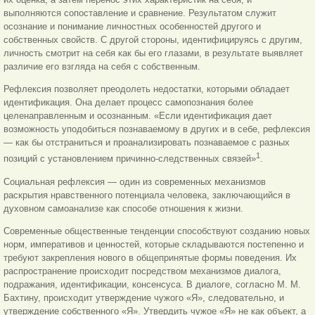
выполняются сопоставление и сравнение. Результатом служит
осознание и понимание личностных особенностей другого и
собственных свойств. С другой стороны, идентифицируясь с другим,
личность смотрит на себя как бы его глазами, в результате выявляет
различие его взгляда на себя с собственным.
Рефлексия позволяет преодолеть недостатки, которыми обладает
идентификация. Она делает процесс самопознания более
целенаправленным и осознанным. «Если идентификация дает
возможность уподобиться познаваемому в других и в себе, рефлексия
— как бы отстраниться и проанализировать познаваемое с разных
1
позиций с установлением причинно-следственных связей»
.
Социальная рефлексия — один из современных механизмов
раскрытия нравственного потенциала человека, заключающийся в
духовном самоанализе как способе отношения к жизни.
Современные общественные тенденции способствуют созданию новых
норм, императивов и ценностей, которые складываются постепенно и
требуют закрепления нового в общепринятые формы поведения. Их
распространение происходит посредством механизмов диалога,
подражания, идентификации, консенсуса. В диалоге, согласно М. М.
Бахтину, происходит утверждение чужого «Я», следовательно, и
утверждение собственного «Я». Утвердить чужое «Я» не как объект, а