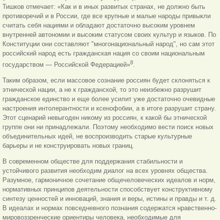
Тишков отмечает: «Как и в иных развитых странах, не должно быть
противоречий и в России, где все крупные и малые народы привыкли
считать себя нациями и обладают достаточно высоким уровнем
внутренней автономии и высоким статусом своих культур и языков. По
Конституции они составляют "многонациональный народ", но сам этот
российский народ есть гражданская нация со своим национальным
8
государством — Российской Федерацией»
.
Таким образом, если массовое сознание россиян будет склоняться к
этнической нации, а не к гражданской, то это неизбежно разрушит
гражданское единство и еще более усилит уже достаточно очевидные
настроения интолерантности и ксенофобии, а в итоге разрушит страну.
Этот сценарий невыгоден никому из россиян, к какой бы этнической
группе они ни принадлежали. Поэтому необходимо вести поиск новых
объединительных идей, не воспроизводить старые культурные
барьеры и не конструировать новых границ.
В современном обществе для поддержания стабильности и
устойчивого развития необходим диалог на всех уровнях общества.
Разумное, гармоничное сочетание общечеловеческих идеалов и норм,
нормативных принципов деятельности способствует конструктивному
синтезу ценностей и инноваций, знания и веры, истины и правды и т. д.
В идеалах и нормах повседневного познания содержатся нравственно-
мировоззренческие ориентиры человека, необходимые для