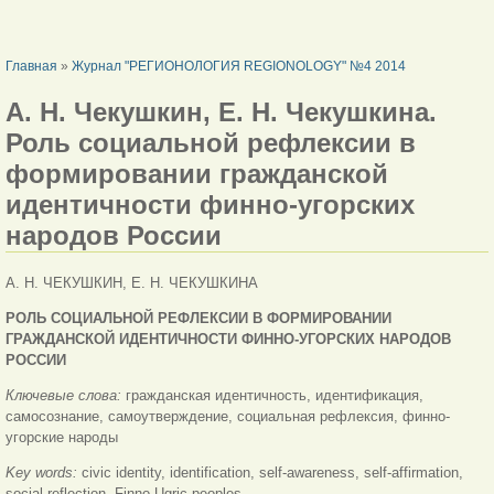
ВЫ ЗДЕСЬ
Главная
»
Журнал "РЕГИОНОЛОГИЯ REGIONOLOGY" №4 2014
А. Н. Чекушкин, Е. Н. Чекушкина.
Роль социальной рефлексии в
формировании гражданской
идентичности финно-угорских
народов России
А. Н. ЧЕКУШКИН, Е. Н. ЧЕКУШКИНА
РОЛЬ СОЦИАЛЬНОЙ РЕФЛЕКСИИ В ФОРМИРОВАНИИ
ГРАЖДАНСКОЙ ИДЕНТИЧНОСТИ ФИННО-УГОРСКИХ НАРОДОВ
РОССИИ
Ключевые слова:
гражданская идентичность, идентификация,
самосознание, самоутверждение, социальная рефлексия, финно-
угорские народы
Key words:
civic identity, identification, self-awareness, self-affirmation,
social reflection, Finno-Ugric peoples