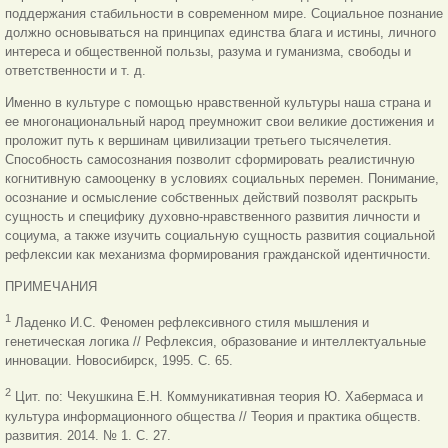
поддержания стабильности в современном мире. Социальное познание
должно основываться на принципах единства блага и истины, личного
интереса и общественной пользы, разума и гуманизма, свободы и
ответственности и т. д.
Именно в культуре с помощью нравственной культуры наша страна и
ее многонациональный народ преумножит свои великие достижения и
проложит путь к вершинам цивилизации третьего тысячелетия.
Способность самосознания позволит сформировать реалистичную
когнитивную самооценку в условиях социальных перемен. Понимание,
осознание и осмысление собственных действий позволят раскрыть
сущность и специфику духовно-нравственного развития личности и
социума, а также изучить социальную сущность развития социальной
рефлексии как механизма формирования гражданской идентичности.
ПРИМЕЧАНИЯ
1
Ладенко И.С. Феномен рефлексивного стиля мышления и
генетическая логика // Рефлексия, образование и интеллектуальные
инновации. Новосибирск, 1995. С. 65.
2
Цит. по: Чекушкина Е.Н. Коммуникативная теория Ю. Хабермаса и
культура информационного общества // Теория и практика обществ.
развития. 2014. № 1. С. 27.