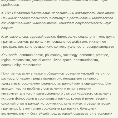
профессор.
КОЗИН Владимир Васильевич, исполняющий обязанности директора
Научно-исследовательского института регионологии Мордовского
государственного университета, кандидат социологических наук,
доцент.
Ключевые слова:
здравый смысл, философия, социология, конструкт,
практика, регион, регионализм, социальное действие, жизненное
пространство, конструкционизм, контекстуальность, воспроизводство
Key words:
common sense, philosophy, sociology, construct, practice,
region, regionalism, social action, living space, constructionism,
contextuality, reproduction
Понятие «смысл» в науке и обыденном сознании употребляется по-
разному. В нашем представлении оно неразрывно связано с
адекватным осознанием реальности, данной нам в ощущениях. Это
выводит нас на проблему осмысления и использования
инструментального и категориального статуса «здравого смысла» в
истории философии и социальных науках, который имеет весьма
сложный опыт в рамках исторических, культурных и семантических
практиках. В этом плане социология как наука с большими
возможностями и
богатейшей предысторией оказывается в условиях