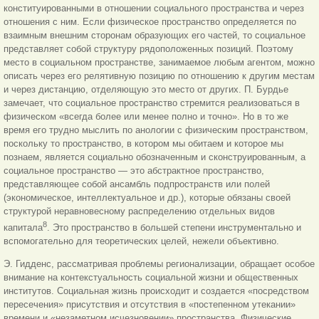
конституированными в отношении социального пространства и через
отношения с ним. Если физическое пространство определяется по
взаимным внешним сторонам образующих его частей, то социальное
представляет собой структуру рядоположенных позиций. Поэтому
место в социальном пространстве, занимаемое любым агентом, можно
описать через его релятивную позицию по отношению к другим местам
и через дистанцию, отделяющую это место от других. П. Бурдье
замечает, что социальное пространство стремится реализоваться в
физическом «всегда более или менее полно и точно». Но в то же
время его трудно мыслить по анологии с физическим пространством,
поскольку то пространство, в котором мы обитаем и которое мы
познаем, является социально обозначенным и сконструированным, а
социальное пространство — это абстрактное пространство,
представляющее собой ансамбль подпространств или полей
(экономическое, интеллектуальное и др.), которые обязаны своей
структурой неравновесному распределению отдельных видов
8
капитала
. Это пространство в большей степени инструментально и
вспомогательно для теоретических целей, нежели объективно.
Э. Гидденс, рассматривая проблемы регионализации, обращает особое
внимание на контекстуальность социальной жизни и общественных
институтов. Социальная жизнь происходит и создается «посредством
пересечения» присутствия и отсутствия в «постепенном утекании»
времени и «незаметном исчезновении» пространства. Физические