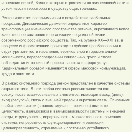
и внешних связей, баланс которых отражается на жизнеспособности и
устойчивости территории в существующих границах.
Регион является восприимчивым к воздействию глобальных
процессов. Динамические движения определяют характер
трансформации жизненного пространства региона, обретающего новое
качественное состояние в организации социальной жизни
современного российского общества. Так, на рубеже ХХ—XXI вв. в
процессе информатизации происходят глубокие преобразования в
структуре занятости населения, вертикальной и горизонтальной
мобильности, перераспределении социальных групп и слоев;
наблюдается интенсивный прирост занятых в сфере услуг.
Кардинальным образом изменяются сферы массовой коммуникации,
труда и занятости.
В рамках системного подхода регион представлен в качестве системы
открытого типа. В нем любая система рассматривается как
совокупность взаимосвязанных элементов, имеющая выход (цель),
вход (ресурсы), связь с внешней средой и обратную связь. Основными
свойствами систем (в нашем случае — регионов) являются
целостность, взаимосвязи и взаимозависимости системы и внешней
среды, структурность, иерархичность, множественность описания
системы, непрерывность функционирования и эволюции,
целенаправленность, стремление к состоянию устойчивого