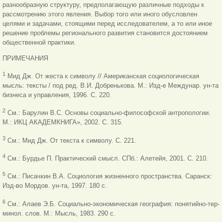
разнообразную структуру, предполагающую различные подходы к
рассмотрению этого явления. Выбор того или иного обусловлен
целями и задачами, стоящими перед исследователем, а то или иное
решение проблемы регионального развития становится достоянием
общественной практики.
ПРИМЕЧАНИЯ
1
Мид Дж. От жеста к символу // Американская социологическая
мысль: тексты / под ред. В.И. Добренькова. М.: Изд-е Междунар. ун-та
бизнеса и управления, 1996. С. 220.
2
См.: Барулин В.С. Основы социально-философской антропологии.
М.: ИКЦ АКАДЕМКНИГА», 2002. С. 315.
3
См.: Мид Дж. От текста к символу. С. 221.
4
См.: Бурдье П. Практический смысл. СПб.: Алетейя, 2001. С. 210.
5
См.: Писачкин В.А. Социология жизненного пространства. Саранск:
Изд-во Мордов. ун-та, 1997. 180 с.
6
См.: Алаев Э.Б. Социально-экономическая география: понятийно-тер-
минол. слов. М.: Мысль, 1983. 290 с.