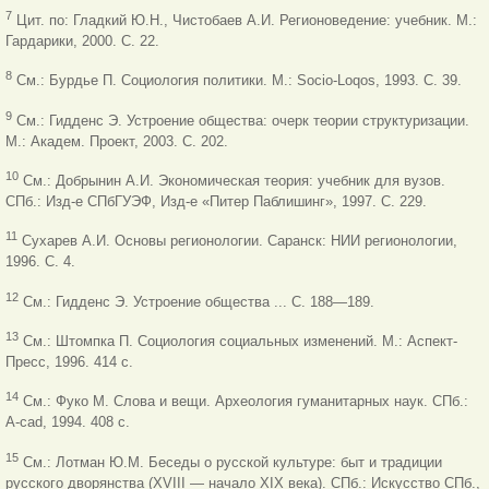
7
Цит. по: Гладкий Ю.Н., Чистобаев А.И. Регионоведение: учебник. М.:
Гардарики, 2000. С. 22.
8
См.: Бурдье П. Социология политики. М.: Socio-Loqos, 1993. С. 39.
9
См.: Гидденс Э. Устроение общества: очерк теории структуризации.
М.: Академ. Проект, 2003. С. 202.
10
См.: Добрынин А.И. Экономическая теория: учебник для вузов.
СПб.:
Изд-е СПбГУЭФ, Изд-е «Питер Паблишинг», 1997. С. 229.
11
Сухарев А.И. Основы регионологии. Саранск: НИИ регионологии,
1996. С. 4.
12
См.: Гидденс Э. Устроение общества ... С. 188—189.
13
См.: Штомпка П. Социология социальных изменений. М.: Аспект-
Пресс, 1996. 414 с.
14
См.: Фуко М. Слова и вещи. Археология гуманитарных наук. СПб.:
A-cad, 1994. 408 с.
15
См.: Лотман Ю.М. Беседы о русской культуре: быт и традиции
русского дворянства (XVIII — начало XIX века). СПб.: Искусство СПб.,