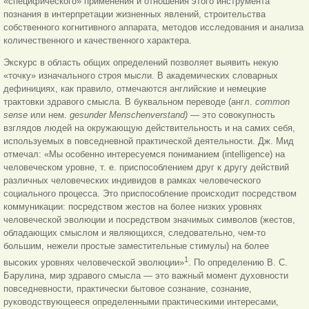
«специфического» применения и отношения этого инструмента
познания в интерпретации жизненных явлений, строительства
собственного когнитивного аппарата, методов исследования и анализа
количественного и качественного характера.
Экскурс в область общих определений позволяет выявить некую
«точку» изначального строя мысли. В академических словарных
дефинициях, как правило, отмечаются английские и немецкие
трактовки здравого смысла. В буквальном переводе (англ.
common
sense
или нем.
gesunder Menschenverstand)
— это совокупность
взглядов людей на окружающую действительность и на самих себя,
используемых в повседневной практической деятельности. Дж. Мид
отмечал: «Мы особенно интересуемся пониманием (intelligence) на
человеческом уровне, т. е. приспособлением друг к другу действий
различных человеческих индивидов в рамках человеческого
социального процесса. Это приспособление происходит посредством
коммуникации: посредством жестов на более низких уровнях
человеческой эволюции и посредством значимых символов (жестов,
обладающих смыслом и являющихся, следовательно, чем-то
большим, нежели простые заместительные стимулы) на более
1
высоких уровнях человеческой эволюции»
. По определению В. С.
Барулина, мир здравого смысла — это важный момент духовности
повседневности, практически бытовое сознание, сознание,
руководствующееся определенными практическими интересами,