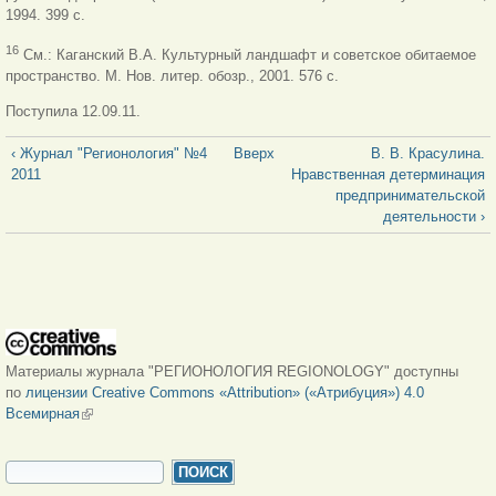
1994. 399 с.
16
См.: Каганский В.А. Культурный ландшафт и советское обитаемое
пространство. М. Нов. литер. обозр., 2001. 576 с.
Поступила 12.09.11.
‹ Журнал "Регионология" №4
Вверх
В. В. Красулина.
2011
Нравственная детерминация
предпринимательской
деятельности ›
Материалы журнала "РЕГИОНОЛОГИЯ REGIONOLOGY" доступны
по
лицензии Creative Commons «Attribution» («Атрибуция») 4.0
Всемирная
(внешняя ссылка)
ФОРМА ПОИСКА
Поиск