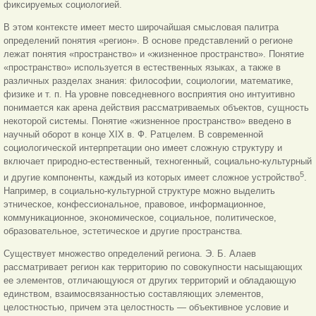
фиксируемых социологией.
В этом контексте имеет место широчайшая смысловая палитра
определений понятия «регион». В основе представлений о регионе
лежат понятия «пространство» и «жизненное пространство». Понятие
«пространство» используется в естественных языках, а также в
различных разделах знания: философии, социологии, математике,
физике и т. п. На
уровне повседневного восприятия оно интуитивно
понимается как арена действия рассматриваемых объектов, сущность
некоторой системы. Понятие «жизненное пространство» введено в
научный оборот в конце XIX в. Ф. Ратцелем. В современной
социологической интерпретации оно имеет сложную структуру и
включает природно-естественный, техногенный, социально-культурный
5
и другие компоненты, каждый из которых имеет сложное устройство
.
Например, в социально-культурной структуре можно выделить
этническое, конфессиональное, правовое, информационное,
коммуникационное, экономическое, социальное, политическое,
образовательное, эстетическое и другие пространства.
Существует множество определений региона. Э. Б. Алаев
рассматривает регион как территорию по совокупности насыщающих
ее элементов, отличающуюся от других территорий и обладающую
единством, взаимосвязанностью составляющих элементов,
целостностью, причем эта целостность — объективное условие и