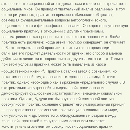
это все то, что социальный агент делает сам и с чем он встречается в
социальном мире. Он проводит тщательный анализ различных, в том
числе ритуальных, практик на примере кабильского общества,
совмещая фундаментальные вопросы антропологического,
социологического и философского познания. Он характеризует всякую
социальную практику в отношении с другими практиками,
рассматривая ее как процесс «исторического становления». Любая
практика есть различие: когда агент что-либо совершает, он отличает
себя от предмета своей практики; то, что и как он производит,
отличает его предмет деятельности от других; его способ и манера
действия отличается от характеристик других агентов и т. д. Только
при этом условии практика может быть выделена из хаоса
4
«общественной жизни»
. Практика сталкивается с сознанием, но
остается внешней ему, а сознание гетерогенно взаимодействию
практик, однако необходимо как выражение «предельного случая». В
экстремально «внутренней» и «идеальной» роли сознание
демонстрирует сущностные характеристики «внешней» социальной
практики. Однако, будучи как бы внутренней составной частью
совокупности практик, сознание отрицает его универсальный принцип
— пространственно-временную локализацию в социальном мире,
сингулярность и др. Более того, обнаруживаемый разрыв между
«внешней» практикой и «внутренним» сознанием является
конститутивным элементом совокупности социальных практик,