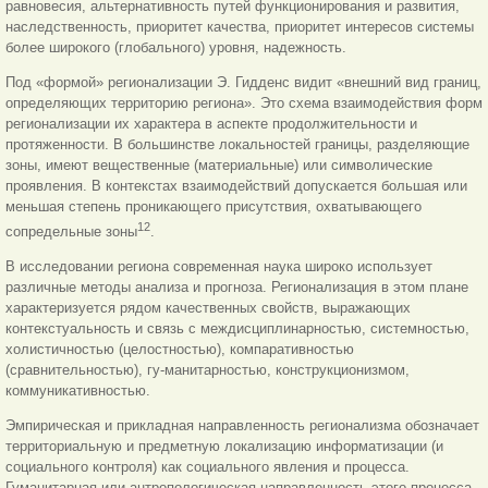
равновесия, альтернативность путей функционирования и развития,
наследственность, приоритет качества, приоритет интересов системы
более широкого (глобального) уровня, надежность.
Под «формой» регионализации Э. Гидденс видит «внешний вид границ,
определяющих территорию региона». Это схема взаимодействия форм
регионализации их характера в аспекте продолжительности и
протяженности. В большинстве локальностей границы, разделяющие
зоны, имеют вещественные (материальные) или символические
проявления. В контекстах взаимодействий допускается большая или
меньшая степень проникающего присутствия, охватывающего
12
сопредельные зоны
.
В исследовании региона современная наука широко использует
различные методы анализа и прогноза. Регионализация в этом плане
характеризуется рядом качественных свойств, выражающих
контекстуальность и связь с междисциплинарностью, системностью,
холистичностью (целостностью), компаративностью
(сравнительностью), гу-манитарностью, конструкционизмом,
коммуникативностью.
Эмпирическая и прикладная направленность регионализма обозначает
территориальную и предметную локализацию информатизации (и
социального контроля) как социального явления и процесса.
Гуманитарная или антропологическая
направленность этого процесса