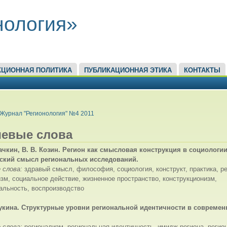
нология»
КЦИОННАЯ ПОЛИТИКА
ПУБЛИКАЦИОННАЯ ЭТИКА
КОНТАКТЫ
ЕСЬ
Журнал "Регионология" №4 2011
евые слова
сачкин, В. В. Козин. Регион как смысловая конструкция в социологии
ский смысл региональных исследований.
 слова:
здравый смысл, философия, социология, конструкт, практика, ре
зм, социальное действие, жизненное пространство, конструкционизм,
альность, воспроизводство
зукина. Структурные уровни региональной идентичности в современ
 слова:
регионализм, региональная идентичность, имидж региона, регио