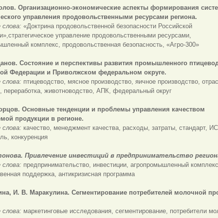
колов. Организационно-экономические аспекты формирования сист
ческого управления продовольственными ресурсами региона.
 слова:
«Доктрина продовольственной безопасности Российской
и»,стратегическое управление продовольственными ресурсами,
ышленный комплекс, продовольственная безопасность, «Агро-300»
данов.
Состояние и перспективы развития промышленного птицевод
ой Федерации и Приволжском федеральном округе.
 слова:
птицеводство, мясное производство, яичное производство, отра
, переработка, животноводство, АПК, федеральный округ
ворцов.
Основные тенденции и проблемы управления качеством
мой продукции в регионе.
 слова:
качество, менеджмент качества, расходы, затраты, стандарт, ИС
ль, конкуренция
тонова. Привлечение инвестиций в предпринимательство регион
 слова:
предпринимательство, инвестиции, агропромышленный комплекс
венная поддержка, антикризисная программа
ина, И. В. Маракулина.
Сегментирование потребителей молочной пр
 слова:
маркетинговые исследования, сегментирование, потребители мо