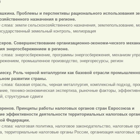
и
дашкина. Проблемы и перспективы рационального использования з
озяйственного назначения в регионе.
 слова:
земли сельскохозяйственного назначения, землепользование, м
государственный земельный контроль, мелиорация
ссеров. Совершенствование организационно-экономи-ческого механ
ия энергосбережением в регионе.
 слова:
энергосбережение, программы энергосбережения,
механизм упр
ережением, промышленное производство, энергоресурсы, регион
амеску. Роль черной металлургии как базовой отрасли промышленно
ьном развитии страны.
 слова:
базовая отрасль, черная металлургия, комплексный подход, пр
ние, технико-экономическая экспертиза, рыночные факторы, эффективн
й, структурные сдвиги
веренов.
Принципы работы налоговых органов стран Евросоюза и
е эффективности деятельности территориальных налоговых орга
ой Федерации.
 слова:
налоговая политика, налоговое законодательство, налоговые ор
, территориальные налоговые органы России, организация налоговых о