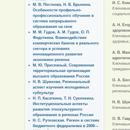
И. С. Ко
М. В. Постнова, Н. В. Брыкина.
Ключевые
Особенности профильно-
социальн
профессионального обучения в
системе непрерывного
А. Н. Его
образования на селе
здоровом
М. М. Гудов, А. М. Гудов, О. П.
Ключевые
Федоткина. Взаимодействие
здоровье,
коммерческих банков и реального
сектора в условиях
А. В. Ма
инновационного развития
идентичн
экономики региона
Ключевые
М. Ю. Присяжный. Современная
гражданс
территориальная организация
высшего образования России
О. А. Бо
Н. В. Шумкова. Региональный
Ключевые
аспект изучения молодежных
регионал
субкультур
Н. П. Касаткина, Т. Н. Суконкина.
Н. В. Шу
Институциональные аспекты
Ключевые
развития этнокультурного
образования в регионах России
О. В. Гав
Н. С. Рутковская. Регион в системе
Ключевые
бюджетного федерализма в 2008—
воспитани