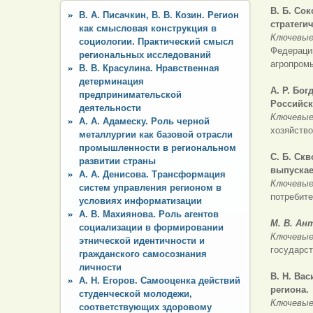
В. Б. Со
В. А. Писачкин, В. В. Козин. Регион
стратеги
как смысловая конструкция в
Ключевые
социологии. Практический смысл
Федераци
региональных исследований
агропром
В. В. Красулина. Нравственная
детерминация
А. Р. Б
ог
предпринимательской
Российск
деятельности
Ключевые
А. А. Адамеску. Роль черной
хозяйство
металлургии как базовой отрасли
промышленности в региональном
С. Б. Ск
развитии страны
выпускае
А. А. Денисова. Трансформация
Ключевые
систем управления регионом в
потребите
условиях информатизации
А. В. Махиянова. Роль агентов
М. В. Ан
социализации в формировании
Ключевые
этнической идентичности и
государст
гражданского самосознания
личности
В. Н. Вас
А. Н. Егоров. Самооценка действий
региона.
студенческой молодежи,
Ключевые
соответствующих здоровому