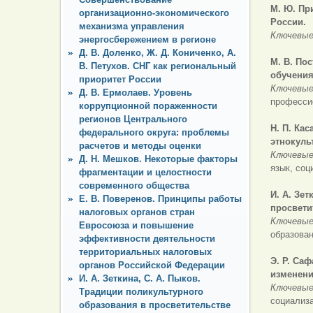
М. Ю.
Пр
организационно-экономического
России.
механизма управления
Ключевые
энергосбережением в регионе
Д. В. Доленко, Ж. Д. Кониченко, А.
М. В. По
В. Петухов. СНГ как региональный
обучения
приоритет России
Ключевые
Д. В. Ермолаев. Уровень
професси
коррупционной пораженности
регионов Центрального
Н. П. Ка
федерального округа: проблемы
этнокуль
расчетов и методы оценки
Ключевые
Д. Н. Мешков. Некоторые факторы
язык, соц
фрагментации и целостности
современного общества
И. А. Зе
Е. В. Поверенов. Принципы работы
просвети
налоговых органов стран
Ключевые
Евросоюза и повышение
образован
эффективности деятельности
территориальных налоговых
Э. Р. Са
органов Российской Федерации
изменени
И. А. Зеткина, С. А. Пыков.
Ключевые
Традиции поликультурного
социализ
образования в просветительстве