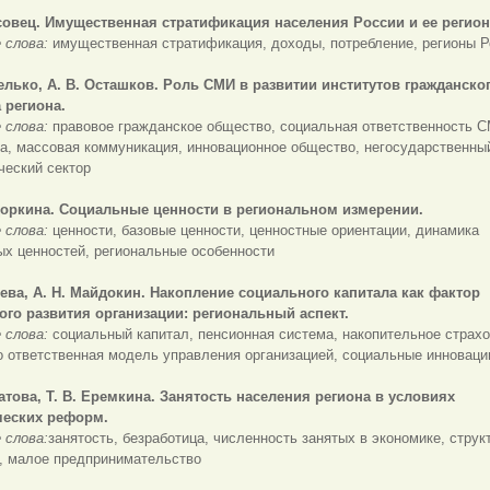
совец. Имущественная стратификация населения России и ее регион
 слова:
имущественная стратификация, доходы, потребление, регионы 
елько, А. В. Осташков.
Роль СМИ в развитии институтов гражданско
 региона.
 слова:
правовое гражданское общество, социальная ответственность 
а, массовая коммуникация, инновационное общество, негосударственны
ческий сектор
доркина. Социальные ценности в региональном измерении.
 слова:
ценности, базовые ценности, ценностные ориентации, динамика
ых ценностей, региональные особенности
ева, А. Н. Майдокин.
Накопление социального капитала как фактор
ого развития организации: региональный аспект.
 слова:
социальный капитал, пенсионная система, накопительное страхо
 ответственная модель управления организацией, социальные инноваци
патова, Т. В. Еремкина. Занятость населения региона в условиях
еских реформ.
 слова:
занятость, безработица, численность занятых в экономике, струк
и, малое предпринимательство