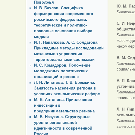
Поволжья
Ю. М. Па
И. В. Бахлов. Специфика
Ключевые
формирования современного
российского федерализма:
С. И. Нед
теоретические и политико-
общества
правовые основания выбора
Ключевые
модели
массмеди
И. Г. Напалкова, А. С. Солдатова.
некоммер
Прикладные методы исследований
механизмов управления
В. М. Си
территориальными системами
Ключевые
И. С. Комадоров. Положение
социальн
молодежных политических
организаций в регионе
А. П. Клю
Л. Н. Липатова, Т. В. Еремкина.
устойчив
Занятость населения региона в
Ключевые
условиях экономических реформ
социально
М. В. Антонова. Привлечение
инвестиций в
Л. Н. Ли
предпринимательство региона
экономич
М. В. Назукина. Структурные
Ключевые
уровни региональной
занятост
идентичности в современной
России