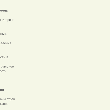
емель
ониторинг
изма
авления
сти в
ограммное
ость
нов
ганы стран
рганов