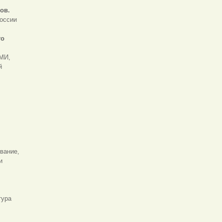
ов.
России
го
СМИ,
й
вание,
и
тура