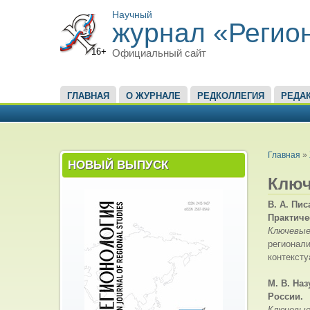
Научный
журнал «Регио
16+
Официальный сайт
ГЛАВНОЕ МЕНЮ
ГЛАВНАЯ
О ЖУРНАЛЕ
РЕДКОЛЛЕГИЯ
РЕДА
ВЫ ЗД
Главная
»
НОВЫЙ ВЫПУСК
Ключ
В. А. Пи
Практиче
Ключевые
регионали
контексту
М. В. На
России.
Ключевые