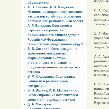
продукци
образу жизни
А. П. Клюева, А. Н. Майдокин.
С. А. Се
Накопление социального капитала
сельскох
как фактор устойчивого развития
Ключевые
организации: региональный аспект
земель, 
А. Р. Богданов. Состояние и
перспективы развития
Д. А. Ма
промышленного птицеводства в
управлен
Российской Федерации и
Ключевые
Приволжском федеральном округе
энергосб
В. Б. Соколов. Организационно-
экономические аспекты
А. А. Ад
формирования системы
регионал
стратегического управления
Ключевые
продовольственными ресурсами
планирова
региона
инвестици
В. М. Сидоркина. Социальные
ценности в региональном
Е. В. По
измерении
повышени
В. Н. Васина, И. В. Маракулина.
Российск
Сегментирование потребителей
Ключевые
молочной продукции региона
Евросоюза
Д. А. Массеров.
Совершенствование