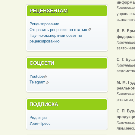
информа
Ключевые
РЕЦЕНЗЕНТАМ
управлен
исполните
Рецензирование
Отправить рецензию на статью
(внешняя
Д. В. Ер
Научно-экспертный совет по
ссылка)
федераль
рецензированию
Ключевые
взяточнич
С. Г. Бу
СОЦСЕТИ
Ключевые
ведомств
Youtube
(внешняя ссылка)
Telegram
(внешняя ссылка)
М. М. Гу
реальног
Ключевые
развитие,
ПОДПИСКА
С. П. Бу
продукци
Редакция
Ключевые
Урал-Пресс
люминесц