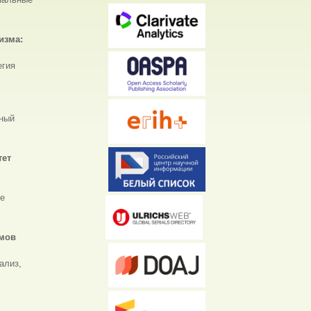
изма:
егия
ный
тет
ые
змов
ализ,