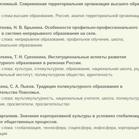
исяжный.
Современная территориальная организация высшего обр
 слова:
высшее образование, Россия, анализ территориальной организац
стнова, Н. В. Брыкина. Особенности профильно-профессионального
 в системе непрерывного образования на селе.
 слова:
непрерывное образование, профильное обучение, школа,
ональное образование
саткина, Т. Н. Суконкина. Институциональные аспекты развития
турного образования в регионах России.
 слова:
культура, этнокультурное, образование, национальная школа, р
иальный институт, поликультурное общество, идентичность
ткина, С. А. Пыков. Традиции поликультурного образования в
тельстве Поволжья.
 слова:
мультикультурность, национальные учителя, школа, поликульту
ие, просветители, просветительство
фаргалиев. Значение корпоративной культуры в условиях глобализац
я общественных процессов.
 слова:
глобализация, техносфера, социосфера, инфосфера, корпорация
ация