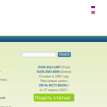
ФОРМА ПОИСКА
Поиск
ISSN 2413-1407
(Print)
.
ISSN 2587-8549
(Online)
Основан в 1992 году
гион,
Реестровая запись
ПИ № ФС77-85159
(внешняя ссылка)
от 27 апреля 2023 г.
Подать статью
(внешняя
ной
ссылка)
нальные