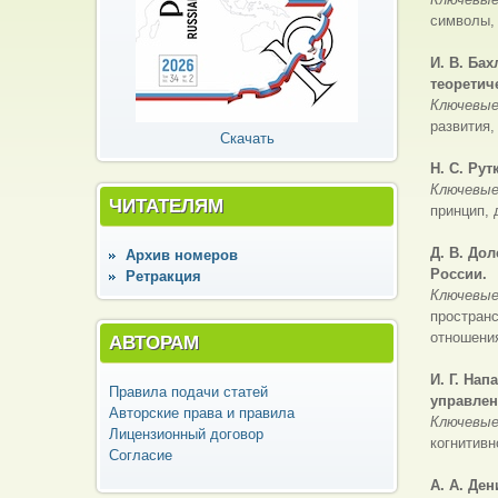
символы,
И. В. Ба
теоретич
Ключевые
развития,
Скачать
Н. С. Ру
Ключевые
ЧИТАТЕЛЯМ
принцип, 
Д. В. До
Архив номеров
России.
Ретракция
Ключевые
пространс
отношени
АВТОРАМ
И. Г. Н
ап
Правила подачи статей
управлен
Авторские права и правила
Ключевые
Лицензионный договор
когнитивн
Согласие
А. А. Де