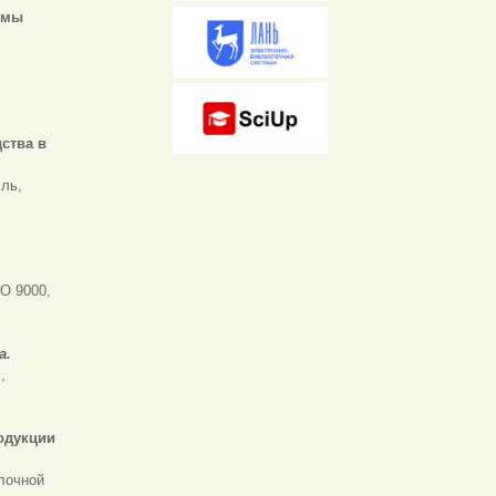
емы
ства в
сль,
О 9000,
а.
,
одукции
лочной