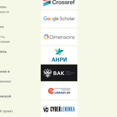
темы
ности
го
сть,
вления
ета.
нков и
ционное
ческой
й проект