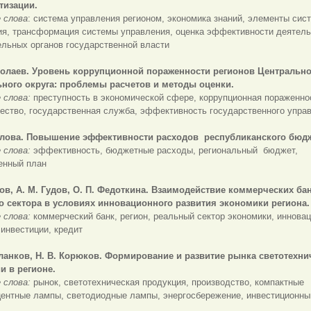
тизации.
 слова
: система управления регионом, экономика знаний, элементы сис
ия, трансформация системы управления, оценка эффективности деятель
льных органов государственной власти
молаев. Уровень коррупционной пораженности регионов Центрально
ного округа: проблемы расчетов и методы оценки.
 слова:
преступность в экономической сфере, коррупционная пораженно
ество, государственная служба, эффективность государственного упра
салова. Повышение эффективности расходов республиканского бюдж
 слова:
эффективность, бюджетные расходы, региональный бюджет,
енный план
дов, А. М. Гудов, О. П. Федоткина. Взаимодействие коммерческих ба
о сектора в условиях инновационного развития экономики региона.
 слова:
коммерческий банк, регион, реальный сектор экономики, иннова
 инвестиции, кредит
рланков, Н. В. Корюков. Формирование и развитие рынка светотехни
и в регионе.
 слова:
рынок, светотехническая продукция, производство, компактные
ентные лампы, светодиодные лампы, энергосбережение, инвестиционны