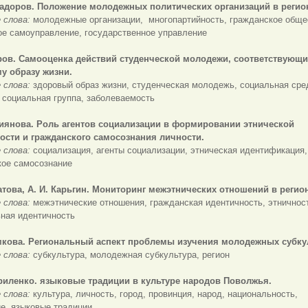
мадоров. Положение молодежных политических организаций в регио
 слова:
молодежные организации, многопартийность, гражданское обще
ое самоуправление, государственное управление
ров.
Самооценка действий студенческой молодежи, соответствующи
у образу жизни.
 слова:
здоровый образ жизни, студенческая молодежь, социальная сре
 социальная группа, заболеваемость
хиянова.
Роль агентов социализации в формировании этнической
ости и гражданского самосознания личности.
 слова:
социализация, агенты социализации, этническая идентификация,
кое самосознание
гатова, А. И. Карьгин. Мониторинг межэтнических отношений в регио
 слова:
межэтнические отношения, гражданская идентичность, этничнос
ьная идентичность
мкова. Региональный аспект
проблемы изучения молодежных субку
 слова:
субкультура, молодежная субкультура, регион
риленко.
языковые традиции в культуре народов Поволжья.
 слова:
культура, личность, город, провинция, народ, национальность,
е, языковые традиции