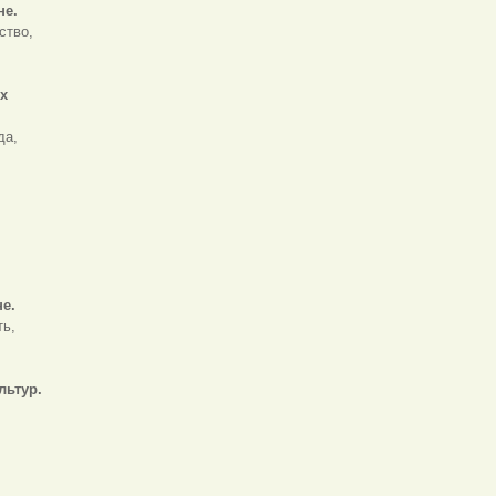
не.
ство,
х
да,
не.
ть,
льтур
.