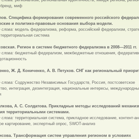
 бренд, миф
хлов.
Специфика формирования современного российского федерал
еские и политико-правовые основания выбора модели.
 слова:
модель федерализма, реформа, российский федерализм, страт
 территориальная система
тковская. Регион в системе бюджетного федерализма в 2008—2011 гг.
 слова:
бюджетный федерализм, межбюджетные отношения, федератив
дотационность
ленко, Ж. Д. Кониченко, А. В. Петухов. СНГ как региональный приори
 слова:
Содружество Независимых Государств, Россия, постсоветское
тво, интеграция, дезинтеграция, национальные интересы, международн
я
алкова
, А. С. Солдатова. Прикладные методы исследований механи
ия территориальными системами.
 слова:
территориальная система, прикладное исследование, контент-ан
ое картирование, экспертный опрос, SWOT-анализ
нисова. Трансформация систем управления регионом в условиях