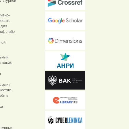
ультурной
тивно-
ровать
 для
и), либо
ной
льный
 каких-
м
х элит
ностях.
ебя в
жа
ьтурных