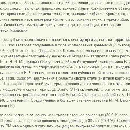
компоненты образа региона в сознании населения, связанные с природн
ской средой, включая природные, архитектурные, хозяйственные объек
-исторические достопримечательности, знаковые события. Кроме того, 
учить мнение населения республики о восприятии этнокультурного образ
и. Основными объектами выступили люди, организации, с которыми
уется Мордовия.
 республики неоднозначно относится к своему проживанию на территор
 Об этом говорят полученные в ходе исследования данные: 40,8 % гор
ой, 45,8 % относятся безразлично. В ходе исследования выяснилось, чт
 и узнаваемыми персонами у населения Мордовии являются Глава респу
2 гг. Н. И. Меркушкин (105 упоминаний), действующий глава региона В. 
мпийские чемпионы по спортивной ходьбе О. Каниськина (84) и С. Кирдяпк
ы во главе с В. Чегиным, основателем республиканской школы спортив
5). Таким образом, достижения в области спорта стали визитной карточк
 Что касается деятелей культуры, то респонденты чаще всего отмечали
о мордовского скульптора С. Д. Эрьзю (74 упоминания). Стоит отметить,
 уроженцем региона является герой Великой Отечественной войны М. П
(46 упоминаний). Среди ученых в большей степени известны М. М. Бахти
рев (10).
за свой регион в основном испытывает старшее поколение (30,6 % опро
61 года и старше) по сравнению с молодежью до 30 лет (20,4 %). Следо
тву РМ необходимо продумать концепцию имиджевой политики региона, 