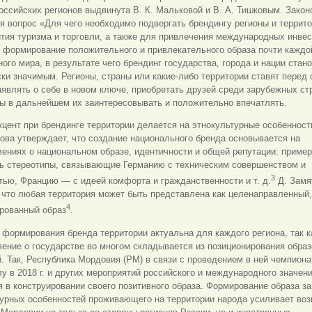
оссийских регионов выдвинута В. К. Мальковой и В. А. Тишковым. Зако
я вопрос «Для чего необходимо подвергать брендингу регионы и террито
тия туризма и торговли, а также для привлечения международных инве
 формирование положительного и привлекательного образа почти каждо
ого мира, в результате чего брендинг государства, города и нации стан
ки значимым. Регионы, страны или какие-либо территории ставят перед 
являть о себе в новом ключе, приобретать друзей среди зарубежных ст
бы в дальнейшем их заинтересовывать и положительно впечатлять.
цент при брендинге территории делается на этнокультурные особенност
ова утверждает, что создание национального бренда основывается на
ениях о национальном образе, идентичности и общей репутации: пример
ть стереотипы, связывающие Германию с техническим совершенством и
3
ью, Францию — с идеей комфорта и гражданственности и т. д.
Д. Замя
 что любая территория может быть представлена как целенаправленный
4
ированный образ
.
формирования бренда территории актуальна для каждого региона, так к
ение о государстве во многом складывается из позиционирования образ
. Так, Республика Мордовия (РМ) в связи с проведением в ней чемпиона
у в 2018 г. и других мероприятий российского и международного значен
 в конструировании своего позитивного образа. Формирование образа за
турных особенностей проживающего на территории народа усиливает во