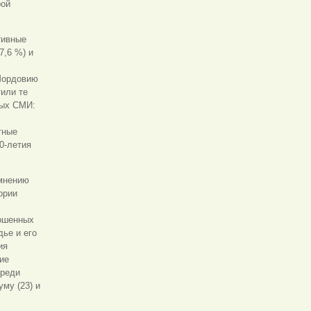
рой
тивные
7,6 %) и
 Мордовию
тили те
ных СМИ:
тные
0-летия
 мнению
ории
рошенных
дье и его
ия
ие
Среди
му (23) и