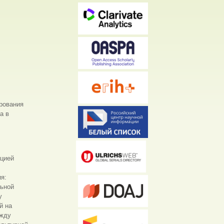
рования
а в
ацией
я:
льной
у
й на
ежду