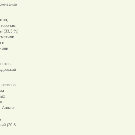
роживание
нтов,
сторонам
ы (33,3 %)
отметили
и в
о они
ентов,
ордовский
 региона
рам —
ных
ию
. Анализ
ь
ий (20,8