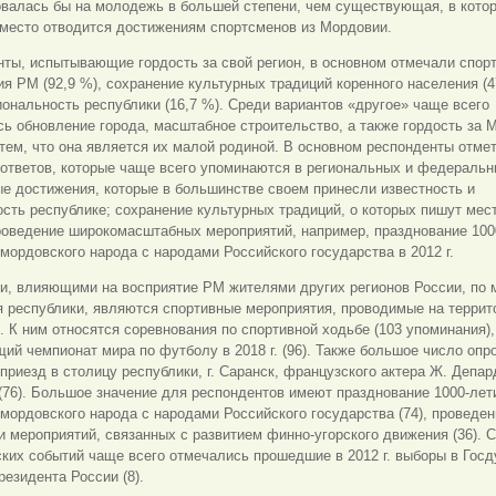
овалась бы на молодежь в большей степени, чем существующая, в кото
 место отводится достижениям спортсменов из Мордовии.
ты, испытывающие гордость за свой регион, в основном отмечали спор
я РМ (92,9 %), сохранение культурных традиций коренного населения (4
ональность республики (16,7 %). Среди вариантов «другое» чаще всего
ь обновление города, масштабное строительство, а также гордость за
 тем, что она является их малой родиной. В основном респонденты отме
 ответов, которые чаще всего упоминаются в региональных и федераль
е достижения, которые в большинстве своем принесли известность и
сть республике; сохранение культурных традиций, о которых пишут мес
роведение широкомасштабных мероприятий, например, празднование 100
мордовского народа с народами Российского государства в 2012 г.
и, влияющими на восприятие РМ жителями других регионов России, по
 республики, являются спортивные мероприятия, проводимые на террит
 К ним относятся соревнования по спортивной ходьбе (103 упоминания),
ий чемпионат мира по футболу в 2018 г. (96). Также большое число оп
приезд в столицу республики, г. Саранск, французского актера Ж. Депар
(76). Большое значение для респондентов имеют празднование 1000-лет
мордовского народа с народами Российского государства (74), проведен
 мероприятий, связанных с развитием финно-угорского движения (36). 
ких событий чаще всего отмечались прошедшие в 2012 г. выборы в Госду
езидента России (8).