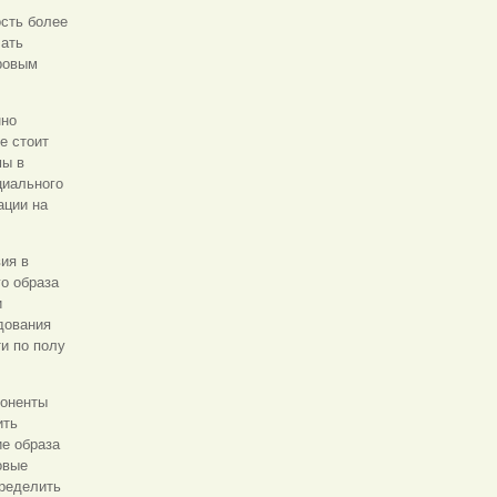
ость более
чать
дровым
нно
е стоит
мы в
циального
ации на
ия в
о образа
и
дования
и по полу
поненты
ить
ие образа
овые
пределить