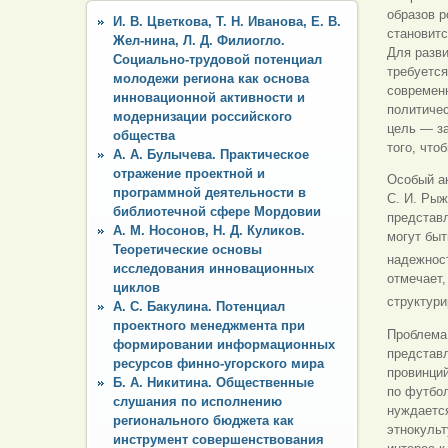
образов р
И. В. Цветкова, Т. Н. Иванова, Е. В.
становитс
Жел-нина, Л. Д. Филиогло.
Для разви
Социально-трудовой потенциал
требуется
молодежи региона как основа
современн
инновационной активности и
политичес
модернизации российского
цель — за
общества
того, что
А. А. Булычева. Практическое
отражение проектной и
Особый ак
программной деятельности в
С. И. Рыж
библиотечной сфере Мордовии
представл
А. М. Носонов, Н. Д. Куликов.
могут бы
Теоретические основы
надежност
исследования инновационных
отмечает,
циклов
структур
А. С. Бакулина. Потенциал
проектного менеджмента при
Проблема 
формировании информационных
представл
ресурсов финно-угорского мира
провинций
Б. А. Никитина. Общественные
по футбол
слушания по исполнению
нуждается
регионального бюджета как
этнокуль
инструмент совершенствования