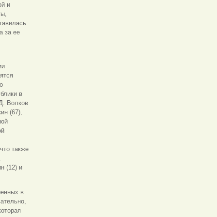
ой и
ты,
ставилась
а за ее
ии
дятся
о
блики в
Д. Волков
ин (67),
ной
ой
 что также
.
н (12) и
шенных в
вательно,
которая