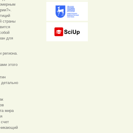
номерным
рии?».
стиций
й страны
овится
собой
ран для
и региона.
ами этого
тин
, детально
ак
ов
та мира
ия
 счет
зникающий