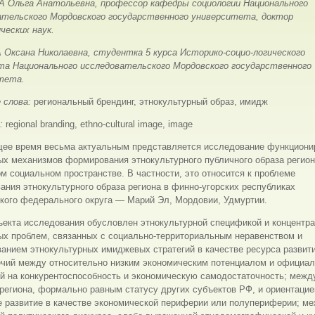
 Ольга Анатольевна, профессор кафедры социологии Национального
ательского Мордовского государственного университета, доктор
ческих наук.
Оксана Николаевна, студентка 5 курса Историко-социо-логического
а Национального исследовательского Мордовского государственного
тета.
 слова:
региональный брендинг, этнокультурный образ, имидж
s:
regional branding, ethno-cultural image, image
щее время весьма актуальным представляется исследование функциони
х механизмов формирования этнокультурного публичного образа регион
м социальном пространстве. В частности, это относится к проблеме
ния этнокультурного образа региона в финно-угорских республиках
кого федерального округа — Марий Эл, Мордовии, Удмуртии.
ъекта исследования обусловлен этнокультурной спецификой и концентр
ых проблем, связанных с социально-территориальным неравенством и
анием этнокультурных имиджевых стратегий в качестве ресурса развити
ечий между относительно низким экономическим потенциалом и официа
й на конкурентоспособность и экономическую самодостаточность; межд
региона, формально равным статусу других субъектов РФ, и ориентацие
е развитие в качестве экономической периферии или полупериферии; м