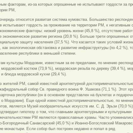
ным факторам, из-за которых опрошенные не испытывают гордости за п
ории РМ,
очередь относится развитая система кумовства. Большинство респонде
е испытывают гордость за проживание на территории РМ, к негативным 
кономические факторы: низкий уровень жизни (45,8 %), отсутствие работ
е экономическое развитие региона (20,8 %). Больше трети опрошенных 
циальную защиту населения (37,5 %). Что касается таких условий жизн
 как экологическая обстановка и развитие инфраструктуры (по 4,2 %), т
аселение республики в меньшей степени.
ам культуры Мордовии, известным за ее пределами, по мнению респонд
 мордовский костюм (73,9 %), мордовская резьба по дереву (39,4 %), м
и блюда мордовской кухни (29,4 %).
ю жителей РМ, самой известной архитектурной достопримечательностью
кафедральный собор Св. праведного воина Ф. Ушакова (71,1 %). Этот х
карточка республики (он в основном представлен на буклетах и подароч
х о Мордовии). Еще одной известной достопримечательностью, по мнен
тов, является Музей изобразительных искусств им. С. Д. Эрьзи (70,0 %)
одтвердил гипотезу о том, что главными архитектурными и культурными
мечательностями РМ являются православные храмы. Часто упоминалис
-Богородичный Санаксарский (45,0 %) и Иоанно-Богословский Макаровск
е монастыри. Если собор был построен недавно и попал в ряд