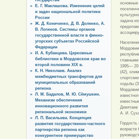
основные 
Е. Г. Маклашова. Изменение целей
поселенче
и задач национальной политики
культурно
России
задача из
Ж. Д. Кониченко, Д. В. Доленко, А.
пределам
В. Логинов. Системы органов
ассоциир
государственной власти в финно-
угорских субъектах Российской
Население
Федерации
Мордовии.
И. А. Кубанцева. Церковные
республик
библиотеки в Мордовском крае во
главными
второй половине XIX в.
1995— 201
К. Н. Николаев. Анализ
(42), оли
межбюджетных трансфертов для
спортсмен
муниципальных образований
ходьбы (3
региона
Мордовии.
Л. М. Бадалов, М. Ю. Сёмушкин.
известног
Механизм обеспечения
известным
инновационного развития
Девятаев 
региональной экономики
А. И. Суха
Л. П. Васильева. Концепция
Гордость 
развития государственно-частного
возрасте 
партнерства региона как
руководс
конкурентное преимущество