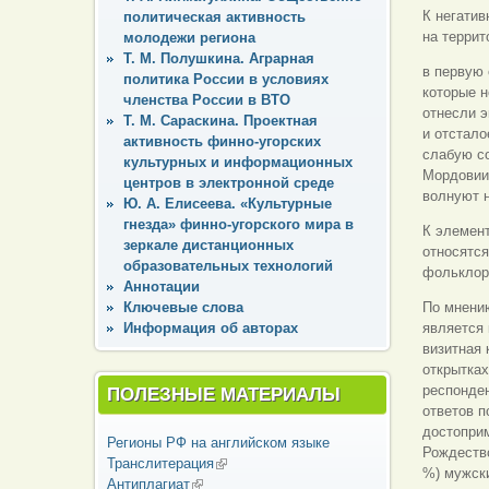
К негатив
политическая активность
на террит
молодежи региона
Т. М. Полушкина. Аграрная
в первую 
политика России в условиях
которые н
членства России в ВТО
отнесли э
Т. М. Сараскина. Проектная
и отстало
активность финно-угорских
слабую со
культурных и информационных
Мордовии,
центров в электронной среде
волнуют н
Ю. А. Елисеева. «Культурные
гнезда» финно-угорского мира в
К элемент
зеркале дистанционных
относятся
образовательных технологий
фольклор 
Аннотации
По мнени
Ключевые слова
является 
Информация об авторах
визитная 
открытка
респонден
ПОЛЕЗНЫЕ МАТЕРИАЛЫ
ответов п
достопри
Регионы РФ на английском языке
Рождество
Транслитерация
(внешняя ссылка)
%) мужски
Антиплагиат
(внешняя ссылка)