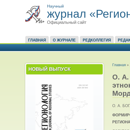
Научный
журнал «Регио
16+
Официальный сайт
ГЛАВНОЕ МЕНЮ
ГЛАВНАЯ
О ЖУРНАЛЕ
РЕДКОЛЛЕГИЯ
РЕДА
ВЫ ЗД
Главная
»
НОВЫЙ ВЫПУСК
О. А
этно
Морд
О. А. БО
ФОРМИРО
РЕГИОН