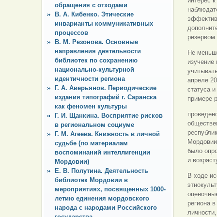
интерес к
обращения с отходами
наблюдате
В. А. Кибенко. Этические
эффектив
инварианты коммуникативных
дополнит
процессов
резервом
В. М. Резонова. Основные
направления деятельности
Не меньше
библиотек по сохранению
изучение 
национально-культурной
учитывать
идентичности региона
апреле 20
Г. А. Аверьянов. Периодические
статуса и
издания типографий г. Саранска
примере 
как феномен культуры
проведен
Г. И. Щанкина. Восприятие рисков
обществен
в региональном социуме
республик
Г. М. Агеева. Книжность в личной
Мордовии 
судьбе (по материалам
было опро
воспоминаний интеллигенции
и возраст
Мордовии)
Е. В. Полутина. Деятельность
В ходе и
библиотек Мордовии в
этнокульт
мероприятиях, посвященных 1000-
оценочные
летию единения мордовского
региона в
народа с народами Российского
личности,
государства