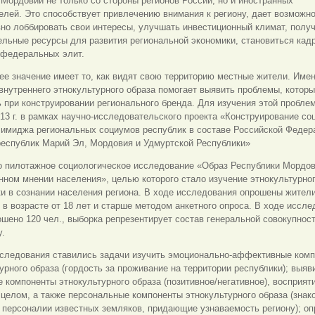
 Мордовии не только со стороны регионов России, но и иностранных
лей. Это способствует привлечению внимания к региону, дает возможн
но лоббировать свои интересы, улучшать инвестиционный климат, полу
ельные ресурсы для развития региональной экономики, становиться ка
 федеральных элит.
е значение имеет то, как видят свою территорию местные жители. Име
внутреннего этнокультурного образа помогает выявить проблемы, которы
 при конструировании регионального бренда. Для изучения этой пробле
13 г. в рамках научно-исследовательского проекта «Конструирование со
 имиджа региональных социумов республик в составе Российской Федер
республик Марий Эл, Мордовия и Удмуртской Республики»
о пилотажное социологическое исследование «Образ Республики Мордов
ном мнении населения», целью которого стало изучение этнокультурног
и в сознании населения региона. В ходе исследования опрошены жител
в возрасте от 18 лет и старше методом анкетного опроса. В ходе иссле
шено 120 чел., выборка репрезентирует состав генеральной совокупност
у.
сследования ставились задачи изучить эмоционально-аффективные ком
урного образа (гордость за проживание на территории республики); выяв
 компоненты этнокультурного образа (позитивное/негативное), восприят
 целом, а также персональные компоненты этнокультурного образа (знак
 персоналии известных земляков, придающие узнаваемость региону); о