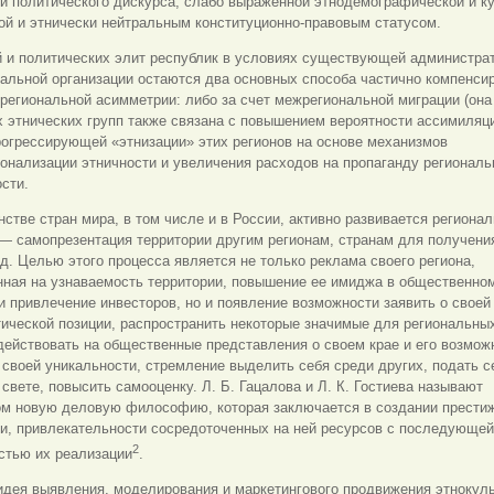
й политического дискурса, слабо выраженной этнодемографической и к
ой и этнически нейтральным конституционно-правовым статусом.
й и политических элит республик в условиях существующей администра
альной организации остаются два основных способа частично компенси
региональной асимметрии: либо за счет межрегиональной миграции (она
 этнических групп также связана с повышением вероятности ассимиляци
рогрессирующей «этнизации» этих регионов на основе механизмов
онализации этничности и увеличения расходов на пропаганду региональ
сти.
стве стран мира, в том числе и в России, активно развивается региона
— самопрезентация территории другим регионам, странам для получения
д. Целью этого процесса является не только реклама своего региона,
нная на узнаваемость территории, повышение ее имиджа в общественно
и привлечение инвесторов, но и появление возможности заявить о своей
ической позиции, распространить некоторые значимые для региональны
действовать на общественные представления о своем крае и его возмож
 своей уникальности, стремление выделить себя среди других, подать с
свете, повысить самооценку. Л. Б. Гацалова и Л. К. Гостиева называют
ом новую деловую философию, которая заключается в создании прести
ии, привлекательности сосредоточенных на ней ресурсов с последующей
2
стью их реализации
.
идея выявления, моделирования и маркетингового продвижения этнокул