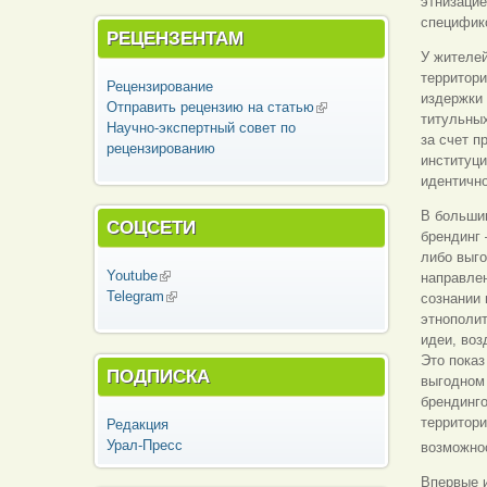
этнизацие
специфик
РЕЦЕНЗЕНТАМ
У жителе
территори
Рецензирование
издержки 
Отправить рецензию на статью
(внешняя
титульных
Научно-экспертный совет по
ссылка)
за счет п
рецензированию
институци
идентично
В большин
СОЦСЕТИ
брендинг 
либо выго
Youtube
(внешняя ссылка)
направле
Telegram
(внешняя ссылка)
сознании 
этнополит
идеи, воз
Это показ
ПОДПИСКА
выгодном 
брендинг
территор
Редакция
Урал-Пресс
возможно
Впервые 