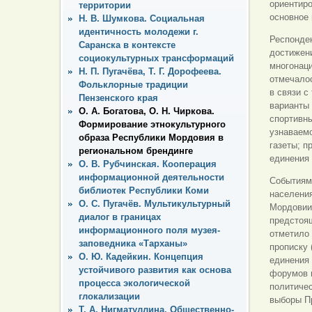
ориентир
территории
основное
Н. В. Шумкова. Социальная
идентичность молодежи г.
Респонден
Саранска в контексте
достижени
социокультурных трансформаций
многонаци
Н. П. Пугачёва, Т. Г. Дорофеева.
отмечалос
Фольклорные традиции
в связи с
Пензенского края
варианты
О. А. Богатова, О. Н. Чиркова.
спортивны
Формирование этнокультурного
узнаваемо
образа Республики Мордовия в
газеты; п
региональном брендинге
единения 
О. В. Рубчинская. Кооперация
информационной деятельности
Событиям
библиотек Республики Коми
населения
О. С. Пугачёв. Мультикультурный
Мордовии.
диалог в границах
предстоящ
информационного поля музея-
отметило 
заповедника «Тарханы»
прописку 
О. Ю. Кадейкин. Концепция
единения 
устойчивого развития как основа
форумов и
процесса экологической
политичес
глокализации
выборы Пр
Т. А. Нигматуллина. Общественно-