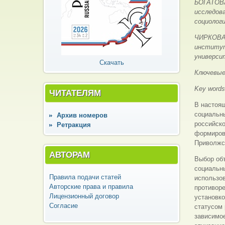
БОГАТОВА
исследов
социологи
ЧИРКОВА 
институт
универси
Скачать
Ключевые
Key word
ЧИТАТЕЛЯМ
В настоя
социальны
Архив номеров
российско
Ретракция
формирова
Приволжс
АВТОРАМ
Выбор об
социальн
Правила подачи статей
использов
Авторские права и правила
противор
Лицензионный договор
установко
Согласие
статусом 
зависимо